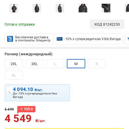
Готов к отправке
КОД
81242253
Бесплатная доставка
-10% з суперкредиткою VISA Вигода
в почтоматы Эпицентр
Размер (международный):
2XL
3XL
L
M
S
XL
4 094.10
₴/шт.
До -10% з суперкредиткою Visa
Вигода
-
1 950
₴
6 499
4 549
₴/шт.