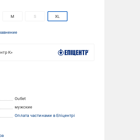
M
S
XL
равнение
нтр К»
Outlet
мужские
Оплата частинами в Епіцентрі
ра