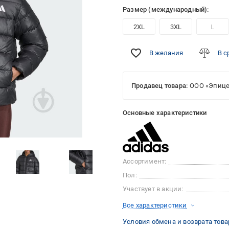
Размер (международный):
2XL
3XL
L
В желания
В с
Продавец товара:
ООО «Эпице
Основные характеристики
Ассортимент:
Пол:
Участвует в акции:
Все характеристики
Условия обмена и возврата това