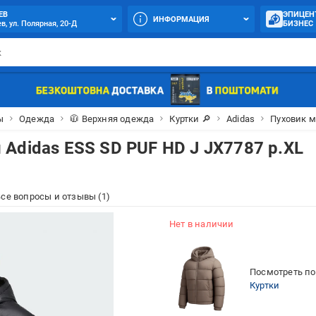
ЕВ
ЭПИЦЕН
ИНФОРМАЦИЯ
в, ул. Полярная, 20-Д
БИЗНЕС
ы
Одежда
🧥 Верхняя одежда
Куртки 🔎
Adidas
Пуховик м
Adidas ESS SD PUF HD J JX7787 р.XL
се вопросы и отзывы (1)
Нет в наличии
Посмотреть по
Куртки