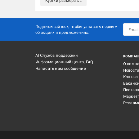
Куртки размера XL
Подписывайтесь, чтобы узнавать первым
об акцияx и предложениях:
AI Служба поддержки
КОМПАН
Информационный центр, FAQ
О комп
Написать нам сообщение
Новост
Контак
Ваканс
Постав
Маркет
Реклам