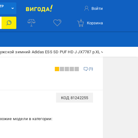
ТР
Войти
Корзина
ужской зимний Adidas ESS SD PUF HD J JX7787 р.XL черный
1
КОД
81242255
хожие модели в категории: