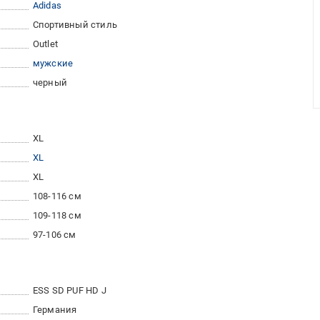
Adidas
Спортивный стиль
Outlet
мужские
черный
XL
XL
XL
108-116 см
109-118 см
97-106 см
ESS SD PUF HD J
Германия