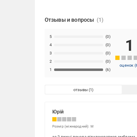
Отзывы и вопросы
5
(0)
1
4
(0)
3
(0)
2
(0)
оценок
(
1
(6)
отзывы
Юрій
Розмір (міжнародний): M
за 2 тижні почала відклеюватися емблема