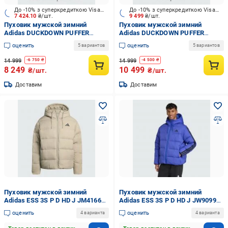
До -10% з суперкредиткою Visa Вигода
До -10% з суперкредиткою Visa Вигода
7 424.10
₴/шт.
9 499
₴/шт.
Пуховик мужской зимний
Пуховик мужской зимний
Adidas DUCKDOWN PUFFER
Adidas DUCKDOWN PUFFER
JX4081 р.L бордовый
JW5839 р.S черный
оценить
оценить
5 вариантов
5 вариантов
14 999
14 999
-
6 750
₴
-
4 500
₴
8 249
10 499
₴/шт.
₴/шт.
Доставим
Доставим
Пуховик мужской зимний
Пуховик мужской зимний
Adidas ESS 3S P D HD J JM4166
Adidas ESS 3S P D HD J JW9099
р.S серый
р.XL фиолетовый
оценить
оценить
4 варианта
4 варианта