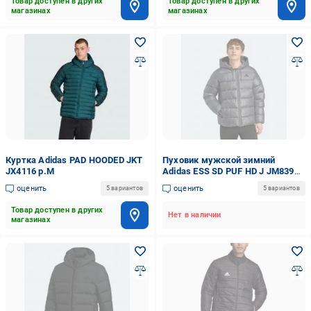
Товар доступен в других
Товар доступен в других
магазинах
магазинах
Куртка Adidas PAD HOODED JKT
Пуховик мужской зимний
JX4116 р.M
Adidas ESS SD PUF HD J JM8399
р.S серый
оценить
оценить
5 вариантов
5 вариантов
Товар доступен в других
Нет в наличии
магазинах