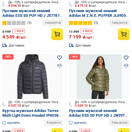
До -10% з суперкредиткою Visa Вигода
До -10% з суперкредиткою Visa Вигода
4 094.10
₴/шт.
6 479.10
₴/шт.
Пуховик мужской зимний
Пуховик мужской зимний
Adidas ESS SD PUF HD J JX7787
Adidas M Z.N.E. PUFFER JL6905
р.M черный
р.M черный
1
1
6 вариантов
5 вариантов
6 499
11 999
-
1 950
₴
-
4 800
₴
4 549
7 199
₴/шт.
₴/шт.
Доставим
Доставим
До -10% з суперкредиткою Visa Вигода
До -10% з суперкредиткою Visa Вигода
6 047.10
₴/шт.
3 509.10
₴/шт.
Куртка мужская Adidas Terrex
Пуховик мужской зимний
Multi Light Down Hooded IP6038
Adidas ESS SD PUF HD J JW2979
р.S черный
р.2XL хаки
оценить
оценить
4 варианта
5 вариантов
9 599
6 499
-
2 880
₴
-
2 600
₴