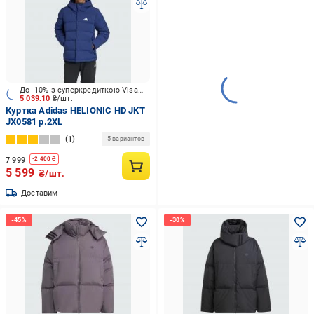
До -10% з суперкредиткою Visa Вигода
5 039.10
₴/шт.
Куртка Adidas HELIONIC HD JKT
JX0581 р.2XL
1
5 вариантов
7 999
-
2 400
₴
5 599
₴/шт.
Доставим