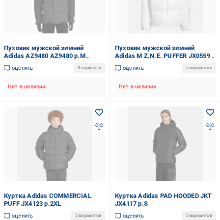
Пуховик мужской зимний
Пуховик мужской зимний
Adidas AZ9480 AZ9480 р.M
Adidas M Z.N.E. PUFFER JX0559
черный
р.L белый
оценить
оценить
3 варианта
5 вариантов
Нет в наличии
Нет в наличии
Куртка Adidas COMMERCIAL
Куртка Adidas PAD HOODED JKT
PUFF JX4123 р.2XL
JX4117 р.S
оценить
оценить
5 вариантов
5 вариантов