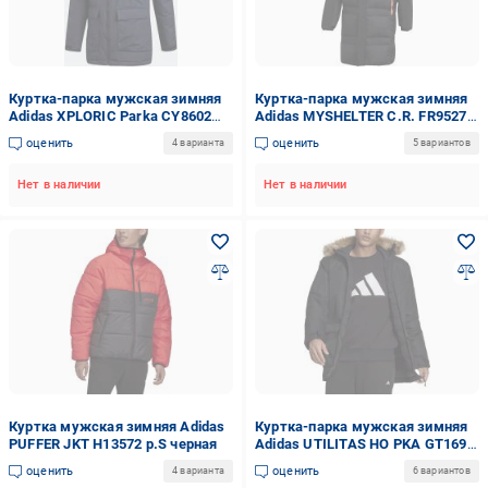
Куртка-парка мужская зимняя
Куртка-парка мужская зимняя
Adidas XPLORIC Parka CY8602
Adidas MYSHELTER C.R. FR9527
р.L черная
р.XL черная
оценить
оценить
4 варианта
5 вариантов
Нет в наличии
Нет в наличии
Куртка мужская зимняя Adidas
Куртка-парка мужская зимняя
PUFFER JKT H13572 р.S черная
Adidas UTILITAS HO PKA GT1699
р.2XL черная
оценить
оценить
4 варианта
6 вариантов