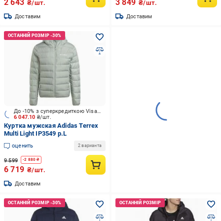
2 643
3 849
₴/шт.
₴/шт.
Доставим
Доставим
До -10% з суперкредиткою Visa Вигода
6 047.10
₴/шт.
Куртка мужская Adidas Terrex
Multi Light IP3549 р.L
оценить
2 варианта
9 599
-
2 880
₴
6 719
₴/шт.
Доставим