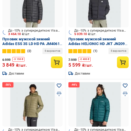
До -10% з суперкредиткою Visa Вигода
До -10% з суперкредиткою Visa Вигода
3 464.10
₴/шт.
5 039.10
₴/шт.
Пуховик мужской зимний
Пуховик мужской зимний
Adidas ESS 3S LD HD PA JM4061
Adidas HELIONIC HD JKT JN2099
р.M черный
р.M черный
2
1
6 вариантов
6 вариантов
6 999
7 999
-
3 150
₴
-
2 400
₴
3 849
5 599
₴/шт.
₴/шт.
Доставим
Доставим
До -10% з суперкредиткою Visa Вигода
До -10% з суперкредиткою Visa Вигода