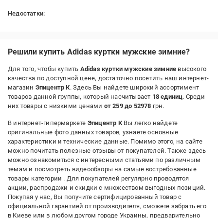
Недостатки:
не підійде на високий зріст, рукава будуть закороткі
Решили купить Adidas куртки мужские зимние?
Для того, чтобы купить
Adidas куртки мужские зимние
высокого
качества по доступной цене, достаточно посетить наш интернет-
магазин
Эпицентр К
. Здесь Вы найдете широкий ассортимент
товаров данной группы, который насчитывает
18 единиц
. Среди
них товары с низкими ценами
от 259 до 52978
грн.
В интернет-гипермаркете
Эпицентр К
Вы легко найдете
оригинальные фото данных товаров, узнаете основные
характеристики и технические данные. Помимо этого, на сайте
можно почитать полезные отзывы от покупателей. Также здесь
можно ознакомиться с интересными статьями по различным
темам и посмотреть видеообзоры на самые востребованные
товары категории
. Для покупателей регулярно проводятся
акции, распродажи и скидки с множеством выгодных позиций.
Покупая у нас, Вы получите сертифицированный товар с
официальной гарантией от производителя, сможете забрать его
в Киеве или в любом другом городе Украины, предварительно