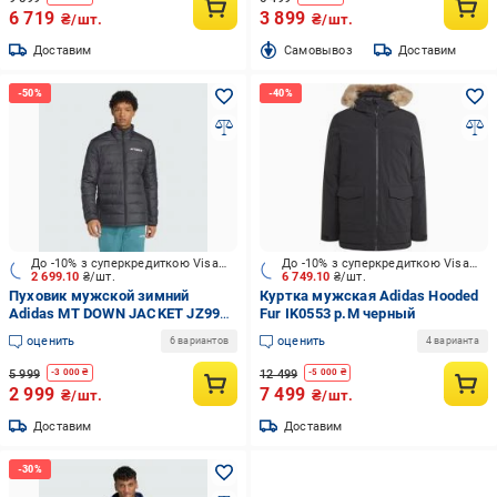
6 719
3 899
₴/шт.
₴/шт.
Доставим
Cамовывоз
Доставим
До -10% з суперкредиткою Visa Вигода
До -10% з суперкредиткою Visa Вигода
2 699.10
₴/шт.
6 749.10
₴/шт.
Пуховик мужской зимний
Куртка мужская Adidas Hooded
Adidas MT DOWN JACKET JZ9966
Fur IK0553 р.M черный
р.S черный
оценить
оценить
6 вариантов
4 варианта
5 999
12 499
-
3 000
₴
-
5 000
₴
2 999
7 499
₴/шт.
₴/шт.
Доставим
Доставим