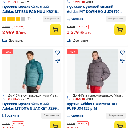
2 699.10
₴/шт.
3 221.10
₴/шт.
Пуховик мужской зимний
Пуховик мужской зимний
Adidas MT ESS PAD HO J KB2186
Adidas MT DOWN HO J JZ9970
р.L зеленый
р.M зеленый
1
оценить
4 варианта
6 вариантов
5 999
6 499
-
3 000
₴
-
2 920
₴
2 999
3 579
₴/шт.
₴/шт.
Доставим
Доставим
До -10% з суперкредиткою Visa Вигода
До -10% з суперкредиткою Visa Вигода
2 378.70
₴/шт.
3 464.10
₴/шт.
Пуховик мужской зимний
Куртка Adidas COMMERCIAL
Adidas MT DOWN JACKET JZ9963
PUFF JX4122 р.M
р.M зеленый
оценить
оценить
6 вариантов
5 вариантов
5 999
6 999
-
3 356
₴
-
3 150
₴