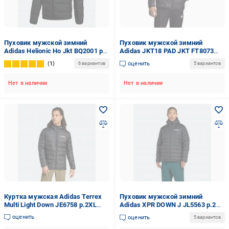
Пуховик мужской зимний
Пуховик мужской зимний
Adidas Helionic Ho Jkt BQ2001 р.S
Adidas JKT18 PAD JKT FT8073
черный
р.2XL черный
1
оценить
6 вариантов
5 вариантов
Нет в наличии
Нет в наличии
Куртка мужская Adidas Terrex
Пуховик мужской зимний
Multi Light Down JE6758 р.2XL
Adidas XPR DOWN J JL5563 р.2XL
черная
черный
оценить
оценить
5 вариантов