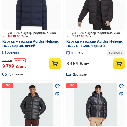
До -10% з суперкредиткою Visa Вигода
До -10% з суперкредиткою Visa Вигода
8 819.10
₴/шт.
7 617.60
₴/шт.
Куртка мужская Adidas Helionic
Куртка мужская Adidas Helionic
HG8750 р.XL синий
HG8751 р.2XL черный
оценить
оценить
3 варианта
13 999
-
4 200
₴
8 464
₴/шт.
9 799
₴/шт.
Доставим
Доставим