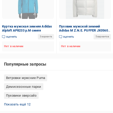
Куртка мужская зимняя Adidas
Пуховик мужской зимний
Alploft AP8233 р.M синяя
Adidas M Z.N.E. PUFFER JX0560
р.2XL серый
оценить
оценить
3 варианта
5 вариантов
Нет в наличии
Нет в наличии
Популярные запросы
Ветровки мужские Puma
Демисезонные парки
Пуховики оверсайз
Демисезонные женские куртки больших размеров
Куртки ветровлагозащитные зимние ВСУ
Куртки женские весна Турция
Куртки женские 54 размера
Женские куртки от украинского производителя
Куртка Nike женская
Стеганые куртки мужские
Термо-куртки мужские
Зимние куртки мужские Puma
Пуховики с капюшоном
Зимние куртки Black Vinyl
Куртки-одеяла зимние
Показать ещё 12