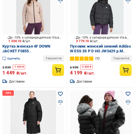
До -10% з суперкредиткою Visa Вигода
До -10% з суперкредиткою Visa Вигода
1 304.10
₴/шт.
3 779.10
₴/шт.
Куртка женская 4F DOWN
Пуховик женский зимний Adidas
JACKET F0855
W ESS 3S P D HO JW3429 р.M
4FWSS26TDJAF0855-83S р.M
черный
оценить
1
5 вариантов
5 вариантов
бежевая
2 899
6 999
-
1 450
₴
-
2 800
₴
1 449
4 199
₴/шт.
₴/шт.
Доставим
Доставим