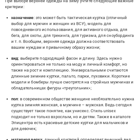
При выборе верхней одежды на зиму учтите следующие важные
критерии:
назначение
: это может быть тактическая куртка (отличный
выбор для мужчин и женщин из ВСУ), модель для
повседневного использования, для активного отдыха, для
бега, для охоты, для трекинга, для туризма, для сноубординга
и т. п. Вообщем, верхняя одежда должна соответствовать
вашим нуждам и привычному образу жизни;
вид
: выберите подходящий фасон и длину. Здесь нужно
ориентироваться не только на моду и личный комфорт, но
также на рост и комплекцию. Универсальными считаются
длинные зимние куртки, пальто, парки, пуховики. Короткие
модели и бомберы лучше смотрятся на стройных мужчинах и
обладательницах фигуры «треугольник»;
пол
: в современном обществе женщине необязательно нужна
куртка зимняя женская, а мужчине – мужская. Ведь сегодня
существует такое понятие, как унисекс. Стиль unisex
подходит не только взрослым, но и детям. Также в каталоге
Эпицентра есть красивые детские куртки для мальчиков и
для девочек;
материал верха
: данный критерий определяет внешний вид,