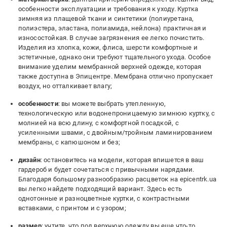
особенности эксплуатации и требования к уходу. Куртка
зимняя из плащевой ткани и синтетики (полиуретана,
полиэстера, эластана, полиамида, нейлона) практичная и
износостойкая. В случае загрязнения ее легко почистить.
Изделия из хлопка, кожи, флиса, шерсти комфортные и
эстетичные, однако они требуют тщательного ухода. Особое
внимание уделим мембранной верхней одежде, которая
также доступна в Эпицентре. Мембрана отлично пропускает
воздух, но отталкивает влагу;
особенности
: вы можете выбрать утепленную,
технологическую или водонепроницаемую зимнюю куртку, с
молнией на всю длину, с комфортной посадкой, с
усиленными швами, с двойным/тройным ламинированием
мембраны, с капюшоном и без;
дизайн
: остановитесь на модели, которая впишется в ваш
гардероб и будет сочетаться с привычными нарядами.
Благодаря большому разнообразию расцветок на epicentrk.ua
вы легко найдете подходящий вариант. Здесь есть
однотонные и разноцветные куртки, с контрастными
вставками, с принтом и с узором;
размер
: учтите, что под верхнюю одежду вы еще что-то