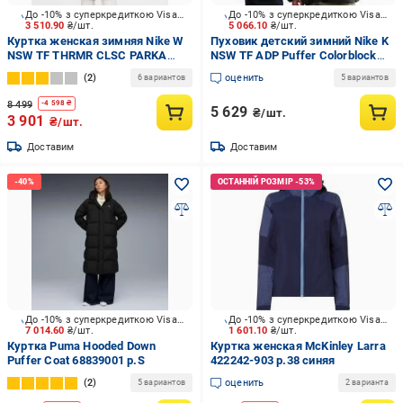
До -10% з суперкредиткою Visa Вигода
До -10% з суперкредиткою Visa Вигода
3 510.90
₴/шт.
5 066.10
₴/шт.
Куртка женская зимняя Nike W
Пуховик детский зимний Nike K
NSW TF THRMR CLSC PARKA
NSW TF ADP Puffer Colorblock
FB7675-010 р.XS черная
IB6164-010 р.M черный
2
оценить
6 вариантов
5 вариантов
8 499
-
4 598
₴
5 629
₴/шт.
3 901
₴/шт.
Доставим
Доставим
До -10% з суперкредиткою Visa Вигода
До -10% з суперкредиткою Visa Вигода
7 014.60
₴/шт.
1 601.10
₴/шт.
Куртка Puma Hooded Down
Куртка женская McKinley Larra
Puffer Coat 68839001 р.S
422242-903 р.38 синяя
2
оценить
5 вариантов
2 варианта