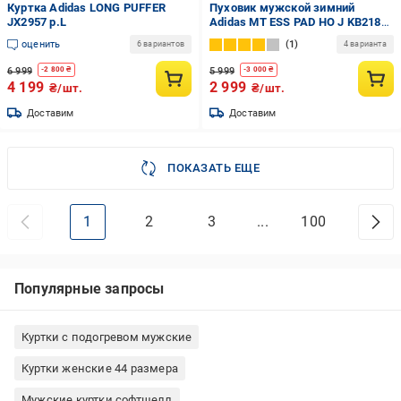
Куртка Adidas LONG PUFFER
Пуховик мужской зимний
JX2957 р.L
Adidas MT ESS PAD HO J KB2186
р.L зеленый
оценить
1
6 вариантов
4 варианта
6 999
5 999
-
2 800
₴
-
3 000
₴
4 199
2 999
₴/шт.
₴/шт.
Доставим
Доставим
ПОКАЗАТЬ ЕЩЕ
1
2
3
...
100
Популярные запросы
Куртки с подогревом мужские
Куртки женские 44 размера
Мужские куртки софтшелл