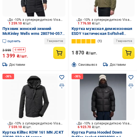
До -10% з суперкредиткою Visa Вигода
До -10% з суперкредиткою Visa Вигода
1 259.10
₴/шт.
1 776.50
₴/шт.
Пуховик женский зимний
Куртка мужская демисезонная
McKinley Wells wms 280794-057
ESDY тактическая Softshell
р.XS черный
Shark Skin JA-01 р.S оливковая
оценить
1
7 вариантов
7 вариантов
3 999
-
2 600
₴
1 870
₴/шт.
1 399
₴/шт.
Доставим
Cамовывоз
Доставим
До -10% з суперкредиткою Visa Вигода
До -10% з суперкредиткою Visa Вигода
7 559.10
₴/шт.
6 923.70
₴/шт.
Куртка Killtec KOW 161 MN JCKT
Куртка Puma Hooded Down