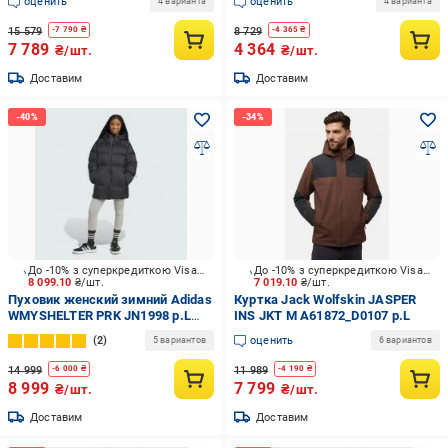
оценить
оценить
4 варианта
4 варианта
15 579
8 729
-
7 790
₴
-
4 365
₴
7 789
4 364
₴/шт.
₴/шт.
Доставим
Доставим
До -10% з суперкредиткою Visa Вигода
До -10% з суперкредиткою Visa Вигода
8 099.10
₴/шт.
7 019.10
₴/шт.
Пуховик женский зимний Adidas
Куртка Jack Wolfskin JASPER
WMYSHELTER PRK JN1998 р.L
INS JKT M A61872_D0107 р.L
черный
2
оценить
5 вариантов
6 вариантов
14 999
11 989
-
6 000
₴
-
4 190
₴
8 999
7 799
₴/шт.
₴/шт.
Доставим
Доставим