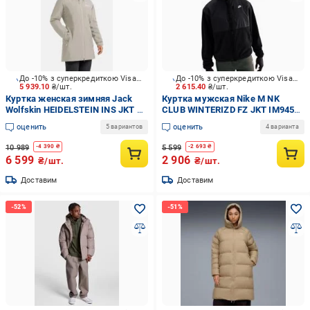
До -10% з суперкредиткою Visa Вигода
До -10% з суперкредиткою Visa Вигода
5 939.10
₴/шт.
2 615.40
₴/шт.
Куртка женская зимняя Jack
Куртка мужская Nike M NK
Wolfskin HEIDELSTEIN INS JKT W
CLUB WINTERIZD FZ JKT IM9452-
1115681_A0056 р.S бежевая
010 р.M черная
оценить
оценить
5 вариантов
4 варианта
10 989
5 599
-
4 390
₴
-
2 693
₴
6 599
2 906
₴/шт.
₴/шт.
Доставим
Доставим