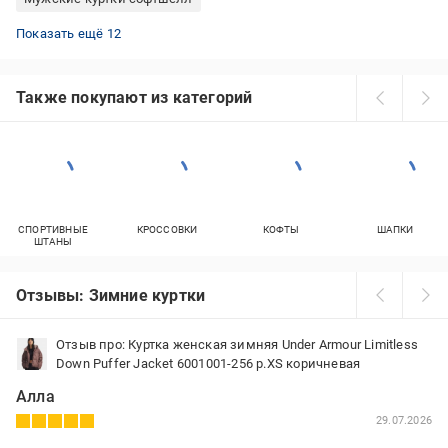
Весенние женские куртки
Куртки для охоты зимние
Женские куртки Fashion
Короткие пуховики
Флисовые куртки мужские
Куртки женские 52 размера
Куртки женские 56 размера
Фиолетовые парки
Куртки женские оверсайз
Куртка Adidas женская
Стеганые куртки женские
Пуховики Nike
Показать ещё 12
Также покупают из категорий
СПОРТИВНЫЕ
КРОССОВКИ
КОФТЫ
ШАПКИ
ШТАНЫ
Отзывы: Зимние куртки
Отзыв про: Куртка женская зимняя Under Armour Limitless
Down Puffer Jacket 6001001-256 р.XS коричневая
Алла
29.07.2026