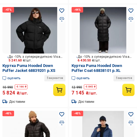
До -10% з суперкредиткою Visa Вигода
До -10% з суперкредиткою Visa Вигода
5 241.60
₴/шт.
6 430.50
₴/шт.
Куртка Puma Hooded Down
Куртка Puma Hooded Down
Puffer Jacket 68839201 р.XS
Puffer Coat 68838101 р.XL
оценить
оценить
5 вариантов
5 вариантов
10 990
12 990
-
5 166
₴
-
5 845
₴
5 824
7 145
₴/шт.
₴/шт.
Доставим
Доставим