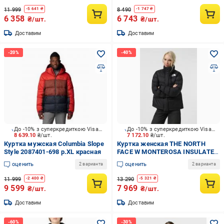
11 999
8 490
-
5 641
₴
-
1 747
₴
6 358
6 743
₴/шт.
₴/шт.
Доставим
Доставим
До -10% з суперкредиткою Visa Вигода
До -10% з суперкредиткою Visa Вигода
8 639.10
₴/шт.
7 172.10
₴/шт.
Куртка мужская Columbia Slope
Куртка женская THE NORTH
Style 2087401-698 р.XL красная
FACE W MONTEROSA INSULATED
JACKET NF0A89G9-JK31 р.L
оценить
оценить
2 варианта
2 варианта
черная
11 999
13 290
-
2 400
₴
-
5 321
₴
9 599
7 969
₴/шт.
₴/шт.
Доставим
Доставим