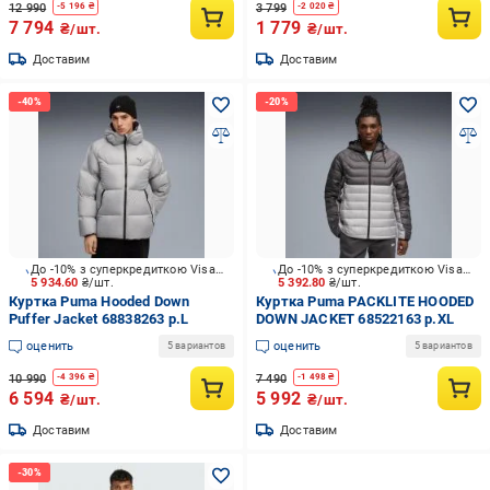
12 990
3 799
-
5 196
₴
-
2 020
₴
7 794
1 779
₴/шт.
₴/шт.
Доставим
Доставим
До -10% з суперкредиткою Visa Вигода
До -10% з суперкредиткою Visa Вигода
5 934.60
₴/шт.
5 392.80
₴/шт.
Куртка Puma Hooded Down
Куртка Puma PACKLITE HOODED
Puffer Jacket 68838263 р.L
DOWN JACKET 68522163 р.XL
оценить
оценить
5 вариантов
5 вариантов
10 990
7 490
-
4 396
₴
-
1 498
₴
6 594
5 992
₴/шт.
₴/шт.
Доставим
Доставим