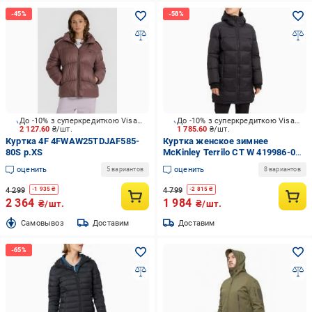
До -10% з суперкредиткою Visa Вигода
До -10% з суперкредиткою Visa Вигода
2 127.60
₴/шт.
1 785.60
₴/шт.
Куртка 4F 4FWAW25TDJAF585-
Куртка женское зимнее
80S р.XS
McKinley Terrilo CT W 419986-057
р.XL черное
оценить
оценить
5 вариантов
8 вариантов
4 299
4 799
-
1 935
₴
-
2 815
₴
2 364
1 984
₴/шт.
₴/шт.
Cамовывоз
Доставим
Доставим