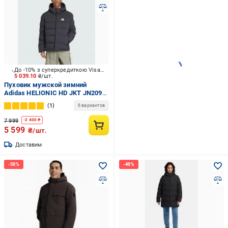
До -10% з суперкредиткою Visa Вигода
5 039.10
₴/шт.
Пуховик мужской зимний
Adidas HELIONIC HD JKT JN2099
р.M черный
1
6 вариантов
7 999
-
2 400
₴
5 599
₴/шт.
Доставим