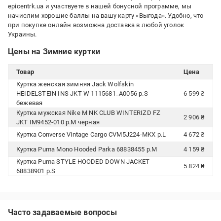
epicentrk.ua и участвуете в нашей бонусной программе, мы
начислим хорошие баллы на вашу карту «Выгода». Удобно, что
при покупке онлайн возможна доставка в любой уголок
Украины.
Цены на Зимние куртки
Товар
Цена
Куртка женская зимняя Jack Wolfskin
HEIDELSTEIN INS JKT W 1115681_A0056 р.S
6 599 ₴
бежевая
Куртка мужская Nike M NK CLUB WINTERIZD FZ
2 906 ₴
JKT IM9452-010 р.M черная
Куртка Converse Vintage Cargo CVM5J224-MKX р.L
4 672 ₴
Куртка Puma Mono Hooded Parka 68838455 р.M
4 159 ₴
Куртка Puma STYLE HOODED DOWN JACKET
5 824 ₴
68838901 р.S
Часто задаваемые вопросы