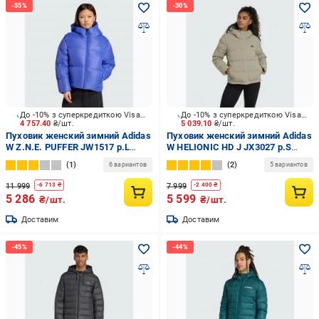
До -10% з суперкредиткою Visa Вигода
До -10% з суперкредиткою Visa Вигода
4 757.40
₴/шт.
5 039.10
₴/шт.
Пуховик женский зимний Adidas
Пуховик женский зимний Adidas
W Z.N.E. PUFFER JW1517 р.L
W HELIONIC HD J JX3027 р.S
синий
бежевый
1
2
6 вариантов
5 вариантов
11 999
7 999
-
6 713
₴
-
2 400
₴
5 286
5 599
₴/шт.
₴/шт.
Доставим
Доставим