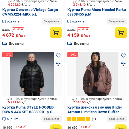
До -10% з суперкредиткою Visa Вигода
До -10% з суперкредиткою Visa Вигода
4 204.80
₴/шт.
3 743.10
₴/шт.
Куртка Converse Vintage Cargo
Куртка Puma Mono Hooded Parka
CVM5J224-MKX р.L
68838455 р.M
оценить
оценить
5 вариантов
5 вариантов
9 899
8 490
-
5 227
₴
-
4 331
₴
4 672
4 159
₴/шт.
₴/шт.
Доставим
Доставим
До -10% з суперкредиткою Visa Вигода
До -10% з суперкредиткою Visa Вигода
5 241.60
₴/шт.
7 510.50
₴/шт.
Куртка Puma STYLE HOODED
Куртка женская зимняя Under
DOWN JACKET 68838901 р.S
Armour Limitless Down Puffer
Jacket 6001001-256 р.M
оценить
1
6 вариантов
5 вариантов
коричневая
10 990
16 690
-
5 166
₴
-
8 345
₴