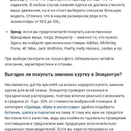
наденете. В любом случае зимняя куртка не должна стеснять
ваши движения, но и не стоит выбирать слишком большую
модель. Отлично, что в нашем размерном ряде есть
экземпляры от 5XS до 5XL;
бренд
: если вы предпочитаете покупать качественные
брендовые вещи, тогда Эпицентр – именно то, что нужно.
Здесь вы найдете оригинальные товары Adidas, McKinley,
Puma, 4F, Nike, Jack Wolfskin, Firefly, Helly Hansen, Jordan и пр.
При выборе смотрите не только фото. Обязательно читайте
описание, характеристики и отзывы.
Выгодно ли покупать зимнюю куртку в Эпицентре?
Несомненно, да! На epicentrk.ua можно недорого купить зимние
куртки для всей семьи. Эпицентр проводит сезонные и
праздничные распродажи, поэтому вполне реально сэкономить
в среднем от -5 до -20% от стоимости выбранной позиции. В
категории «
Одежда, обувь и аксессуары
» удобно подобрать
ботинки
,
шапку
и
перчатки
на зиму. К тому же, вам не придется
беспокоится о качестве, ведь мы особенно тщательно проверяем
поставщиков и предлагаем вам продукцию исключительно
надежных производителей. Если вы зарегистрированы на