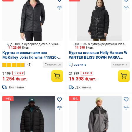
До -10% з суперкредиткою Visa Вигода
До -10% з суперкредиткою Visa Вигода
1 128.60
₴/шт.
14 398
₴/шт.
Куртка женская зимняя
Куртка женская Helly Hansen W
McKinley Joris hd wms 415820-
WINTER BLISS DOWN PARKA
057 р.S черная
54461-990 р.L черная
3
оценить
7 вариантов
4 варианта
3 199
21 999
-
1 945
₴
-
6 601
₴
1 254
15 398
₴/шт.
₴/шт.
Доставим
Доставим