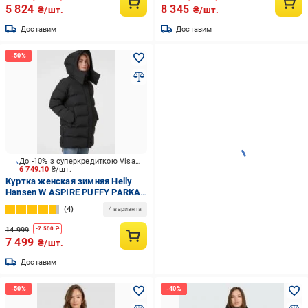
5 824
8 345
₴/шт.
₴/шт.
Доставим
Доставим
До -10% з суперкредиткою Visa Вигода
6 749.10
₴/шт.
Куртка женская зимняя Helly
Hansen W ASPIRE PUFFY PARKA
53515-990 р.S черная
4
4 варианта
14 999
-
7 500
₴
7 499
₴/шт.
Доставим