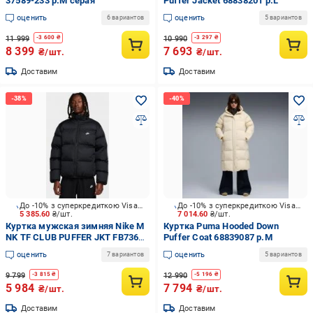
37589-233 р.M серая
Puffer Jacket 68838201 р.L
оценить
оценить
6 вариантов
5 вариантов
11 999
10 990
-
3 600
₴
-
3 297
₴
8 399
7 693
₴/шт.
₴/шт.
Доставим
Доставим
До -10% з суперкредиткою Visa Вигода
До -10% з суперкредиткою Visa Вигода
5 385.60
₴/шт.
7 014.60
₴/шт.
Куртка мужская зимняя Nike M
Куртка Puma Hooded Down
NK TF CLUB PUFFER JKT FB7368-
Puffer Coat 68839087 р.M
010 р.XL черная
оценить
оценить
7 вариантов
5 вариантов
9 799
12 990
-
3 815
₴
-
5 196
₴
5 984
7 794
₴/шт.
₴/шт.
Доставим
Доставим