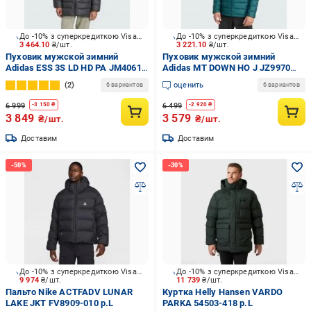
До -10% з суперкредиткою Visa Вигода
До -10% з суперкредиткою Visa Вигода
3 464.10
₴/шт.
3 221.10
₴/шт.
Пуховик мужской зимний
Пуховик мужской зимний
Adidas ESS 3S LD HD PA JM4061
Adidas MT DOWN HO J JZ9970
р.M черный
р.M зеленый
2
оценить
6 вариантов
6 вариантов
6 999
6 499
-
3 150
₴
-
2 920
₴
3 849
3 579
₴/шт.
₴/шт.
Доставим
Доставим
До -10% з суперкредиткою Visa Вигода
До -10% з суперкредиткою Visa Вигода
9 974
₴/шт.
11 739
₴/шт.
Пальто Nike ACTFADV LUNAR
Куртка Helly Hansen VARDO
LAKE JKT FV8909-010 р.L
PARKA 54503-418 р.L