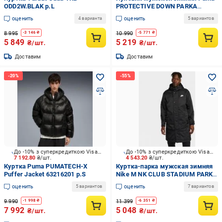
ODD2W.BLAK р.L
PROTECTIVE DOWN PARKA
62646601 р.2XL черный
оценить
оценить
4 варианта
5 вариантов
8 995
10 990
-
3 146
₴
-
5 771
₴
5 849
5 219
₴/шт.
₴/шт.
Доставим
Доставим
До -10% з суперкредиткою Visa Вигода
До -10% з суперкредиткою Visa Вигода
7 192.80
₴/шт.
4 543.20
₴/шт.
Куртка Puma PUMATECH-X
Куртка-парка мужская зимняя
Puffer Jacket 63216201 р.S
Nike M NK CLUB STADIUM PARKA
FB7320-010 р.M черная
оценить
оценить
5 вариантов
7 вариантов
9 990
11 399
-
1 998
₴
-
6 351
₴
7 992
5 048
₴/шт.
₴/шт.