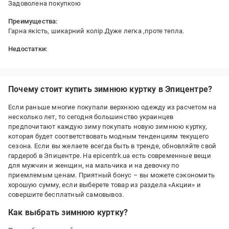
Задоволена покупкою
Преимущества:
Гарна якість, шикарний колір.Дуже легка ,проте тепла.
Недостатки:
Більшомірить трохи,тому брала на розмір менше,сіла ідеально
Почему стоит купить зимнюю куртку в Эпицентре?
Если раньше многие покупали верхнюю одежду из расчетом на
несколько лет, то сегодня большинство украинцев
предпочитают каждую зиму покупать новую зимнюю куртку,
которая будет соответствовать модным тенденциям текущего
сезона. Если вы желаете всегда быть в тренде, обновляйте свой
гардероб в Эпицентре. На epicentrk.ua есть современные вещи
для мужчин и женщин, на мальчика и на девочку по
приемлемым ценам. Приятный бонус – вы можете сэкономить
хорошую сумму, если выберете товар из раздела «Акции» и
совершите бесплатный самовывоз.
Как выбрать зимнюю куртку?