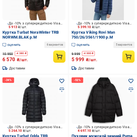
До -10% з суперкредиткою Visa Вигода
До -10% з суперкредиткою Visa Вигода
5 913
₴/шт.
5 399.10
₴/шт.
Куртка Turbat NoraWinter TRB
Куртка Viking Rovi Man
NORWM.BLAK р.M
750/26/3561/1900 р.M
оценить
оценить
6 вариантов
5 вариантов
10 950
9 999
-
4 380
₴
-
4 000
₴
6 570
5 999
₴/шт.
₴/шт.
Доставим
Доставим
До -10% з суперкредиткою Visa Вигода
До -10% з суперкредиткою Visa Вигода
5 264.10
₴/шт.
4 697.10
₴/шт.
Куртка Turbat Odda TRB
Пуховик мужской зимний Puma