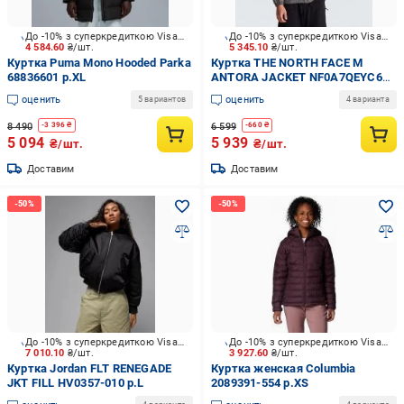
До -10% з суперкредиткою Visa Вигода
До -10% з суперкредиткою Visa Вигода
4 584.60
₴/шт.
5 345.10
₴/шт.
Куртка Puma Mono Hooded Parka
Куртка THE NORTH FACE M
68836601 р.XL
ANTORA JACKET NF0A7QEYC6B1
р.M серая
оценить
оценить
5 вариантов
4 варианта
8 490
6 599
-
3 396
₴
-
660
₴
5 094
5 939
₴/шт.
₴/шт.
Доставим
Доставим
До -10% з суперкредиткою Visa Вигода
До -10% з суперкредиткою Visa Вигода
7 010.10
₴/шт.
3 927.60
₴/шт.
Куртка Jordan FLT RENEGADE
Куртка женская Columbia
JKT FILL HV0357-010 р.L
2089391-554 р.XS