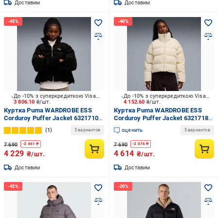
Доставим
Доставим
До -10% з суперкредиткою Visa Вигода
До -10% з суперкредиткою Visa Вигода
3 806.10
₴/шт.
4 152.60
₴/шт.
Куртка Puma WARDROBE ESS
Куртка Puma WARDROBE ESS
Corduroy Puffer Jacket 63217101
Corduroy Puffer Jacket 63217187
р.XL
р.M
1
оценить
5 вариантов
5 вариантов
7 690
7 690
-
3 461
₴
-
3 076
₴
4 229
4 614
₴/шт.
₴/шт.
Доставим
Доставим