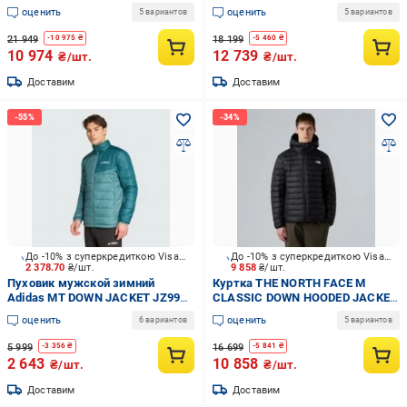
оценить
оценить
5 вариантов
5 вариантов
21 949
18 199
-
10 975
₴
-
5 460
₴
10 974
12 739
₴/шт.
₴/шт.
Доставим
Доставим
До -10% з суперкредиткою Visa Вигода
До -10% з суперкредиткою Visa Вигода
2 378.70
₴/шт.
9 858
₴/шт.
Пуховик мужской зимний
Куртка THE NORTH FACE M
Adidas MT DOWN JACKET JZ9963
CLASSIC DOWN HOODED JACKET
р.M зеленый
NF0A8D1TJK31 р.M
оценить
оценить
6 вариантов
5 вариантов
5 999
16 699
-
3 356
₴
-
5 841
₴
2 643
10 858
₴/шт.
₴/шт.
Доставим
Доставим