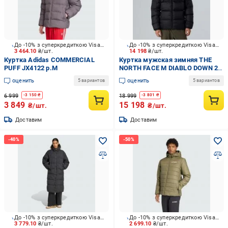
До -10% з суперкредиткою Visa Вигода
До -10% з суперкредиткою Visa Вигода
3 464.10
₴/шт.
14 198
₴/шт.
Куртка Adidas COMMERCIAL
Куртка мужская зимняя THE
PUFF JX4122 р.M
NORTH FACE M DIABLO DOWN 2.0
JACKET NF0A8993GOC1 р.M
оценить
оценить
5 вариантов
5 вариантов
черная
6 999
18 999
-
3 150
₴
-
3 801
₴
3 849
15 198
₴/шт.
₴/шт.
Доставим
Доставим
До -10% з суперкредиткою Visa Вигода
До -10% з суперкредиткою Visa Вигода
3 779.10
₴/шт.
2 699.10
₴/шт.