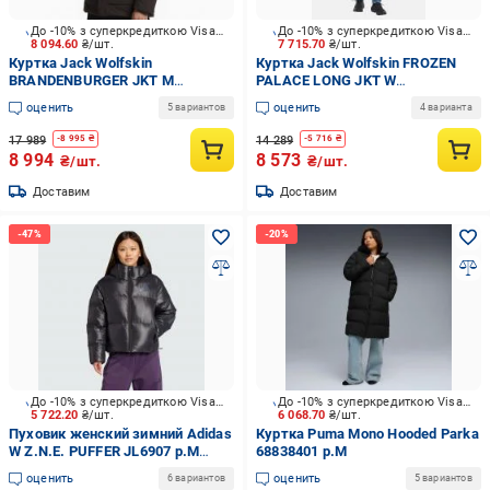
До -10% з суперкредиткою Visa Вигода
До -10% з суперкредиткою Visa Вигода
8 094.60
₴/шт.
7 715.70
₴/шт.
Куртка Jack Wolfskin
Куртка Jack Wolfskin FROZEN
BRANDENBURGER JKT M
PALACE LONG JKT W
A65047_D0108 р.L
A65096_6000 р.S
оценить
оценить
5 вариантов
4 варианта
17 989
14 289
-
8 995
₴
-
5 716
₴
8 994
8 573
₴/шт.
₴/шт.
Доставим
Доставим
До -10% з суперкредиткою Visa Вигода
До -10% з суперкредиткою Visa Вигода
5 722.20
₴/шт.
6 068.70
₴/шт.
Пуховик женский зимний Adidas
Куртка Puma Mono Hooded Parka
W Z.N.E. PUFFER JL6907 р.M
68838401 р.M
черный
оценить
оценить
6 вариантов
5 вариантов