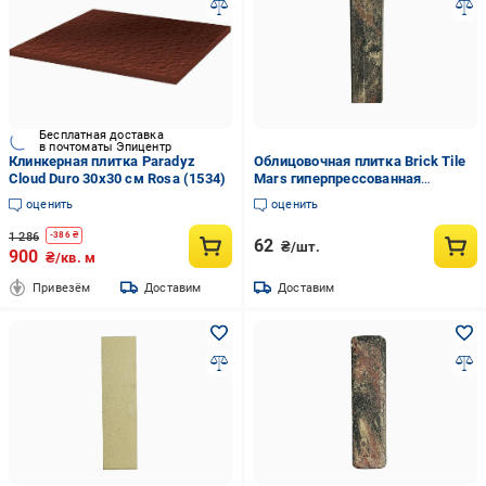
Бесплатная доставка
в почтоматы Эпицентр
Клинкерная плитка Paradyz
Облицовочная плитка Brick Tile
Cloud Duro 30x30 см Rosa (1534)
Mars гиперпрессованная
гладкая
оценить
оценить
1 286
-
386
₴
62
₴/шт.
900
₴/кв. м
Привезём
Доставим
Доставим