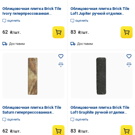
Облицовочная плитка Brick Tile
Облицовочная плитка Brick Tile
Ivory гиперпрессованная
Loft Jupiter ручной отделки
гладкая (TileBrick4)
(TileBrick6)
оценить
оценить
62
83
₴/шт.
₴/шт.
Доставим
Доставим
Облицовочная плитка Brick Tile
Облицовочная плитка Brick Tile
Saturn гиперпрессованная
Loft Graphite ручной отделки
гладкая (TileBrick)
(TileBrick5)
оценить
оценить
62
83
₴/шт.
₴/шт.