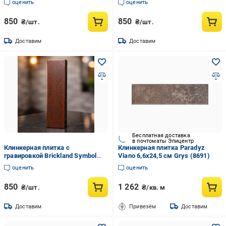
оценить
оценить
850
850
₴/шт.
₴/шт.
Доставим
Доставим
Бесплатная доставка
в почтоматы Эпицентр
Клинкерная плитка с
Клинкерная плитка Paradyz
гравировкой Brickland Symbol
Viano 6,6x24,5 см Grys (8691)
Tile 10
оценить
оценить
850
1 262
₴/шт.
₴/кв. м
Доставим
Привезём
Доставим