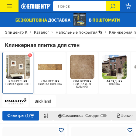
Эпицентр К
Каталог
Напольные покрытия 👣
Клинкерная п
Клинкерная плитка для стен
КЛИНКЕРНАЯ
КЛИНКЕРНАЯ
КЛИНКЕРНАЯ
ФАСАДНАЯ
ПЛИТКА ДЛЯ СТЕН
ПЛИТКА ПОЛЬША
ПЛИТКА ДЛЯ
ПЛИТКА
КАМИНА
Brickland
Фильтры (1)
Самовывоз:
Сегодня
Цена