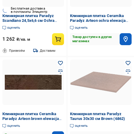
Бесплатная доставка
в почтоматы Эпицентр
Клинкерная плитка Paradyz
Клинкерная плитка Ceramika
Scandiano 24,5x6,6 см Ochra
Paradyz Arteon ochra elewacja
(8160)
24,5х6,6 см (new 60127158)
оценить
оценить
Товар доступен в других
1 262
₴/кв. м
магазинах
Привезём
Доставим
Клинкерная плитка Ceramika
Клинкерная плитка Paradyz
Paradyz Arteon brown elewacja
Taurus 30x30 см Brown (6862)
24,5х6,6 см (new 60127159)
оценить
оценить