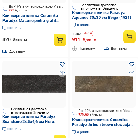
Бесплатная доставка
До -10% з суперкредиткою Visa Вигода
в почтоматы Эпицентр
779
₴/кв. м
Клинкерная плитка Paradyz
Клинкерная плитка Ceramika
Aquarius 30x30 см Beige (1521)
Paradyz Mattone pietra grafit
оценить
elewacja G1 6,5x24 см
оценить
1 302
-
391
₴
820
911
₴/кв. м
₴/кв. м
Привезём
Доставим
Доставим
Бесплатная доставка
До -10% з суперкредиткою Visa Вигода
в почтоматы Эпицентр
975.65
₴/кв. м
Клинкерная плитка Paradyz
Клинкерная плитка Ceramika
Scandiano 24,5x6,6 см Nero
Paradyz Arteon brown elewacja
(8157)
оценить
24,5х6,6 см
оценить