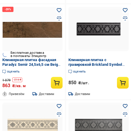
Бесплатная доставка
в почтоматы Эпицентр
Клинкерная плитка фасадная
Клинкерная плитка с
Paradyz Semir 24,5x6,5 см Beige
гравировкой Brickland Symbol
(2238)
Tile 02
оценить
оценить
1 079
-
216
₴
850
₴/шт.
863
₴/кв. м
Привезём
Доставим
Доставим