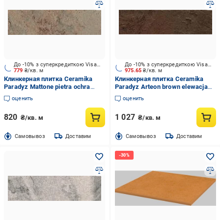
До -10% з суперкредиткою Visa Вигода
До -10% з суперкредиткою Visa Вигода
779
₴/кв. м
975.65
₴/кв. м
Клинкерная плитка Ceramika
Клинкерная плитка Ceramika
Paradyz Mattone pietra ochra
Paradyz Arteon brown elewacja
elewacja G1 6,5x24 см
G1 6,5x24 см
оценить
оценить
820
1 027
₴/кв. м
₴/кв. м
Cамовывоз
Доставим
Cамовывоз
Доставим