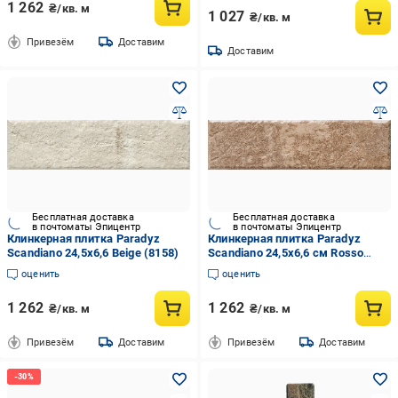
1 262
₴/кв. м
1 027
₴/кв. м
Привезём
Доставим
Доставим
Бесплатная доставка
Бесплатная доставка
в почтоматы Эпицентр
в почтоматы Эпицентр
Клинкерная плитка Paradyz
Клинкерная плитка Paradyz
Scandiano 24,5x6,6 Beige (8158)
Scandiano 24,5x6,6 см Rosso
(8155)
оценить
оценить
1 262
1 262
₴/кв. м
₴/кв. м
Привезём
Доставим
Привезём
Доставим