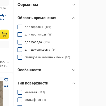
Формат см
игода
Поиск:
adyz
Область применения
nica
для террасы
(120)
15x30
(13)
для лестницы
(38)
30x30
(53)
для фасада
(105)
30x33
(14)
для цоколя дома
(84)
30x60
(2)
облицовка камина и печи
(80)
ойкая
33x33
(18)
aradyz
6,5x24
6,5x24,5
6,6x24,5
7x24
(1)
(3)
(8)
(11)
Особенности
показать все
жаростойкая
(80)
Тип поверхности
морозостойкая
(117)
матовая
(122)
рельефная
(1)