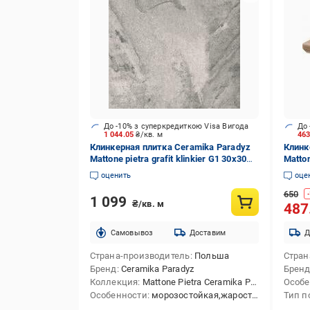
До -10% з суперкредиткою Visa Вигода
До 
1 044.05
₴/кв. м
46
Клинкерная плитка Ceramika Paradyz
Клинк
Mattone pietra grafit klinkier G1 30x30
Matton
см
prost
оценить
оце
650
-
1 099
₴/кв. м
487
Cамовывоз
Доставим
Д
Страна-производитель
Польша
Стран
Бренд
Ceramika Paradyz
Брен
Коллекция
Mattone Pietra Ceramika Paradyz
Особе
Особенности
морозостойкая,жаростойкая
Тип п