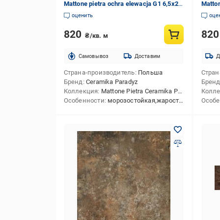
Mattone pietra ochra elewacja G1 6,5x24
Matton
см
см
оценить
оце
820
82
₴/кв. м
Cамовывоз
Доставим
Д
Страна-производитель
Польша
Стран
Бренд
Ceramika Paradyz
Брен
Коллекция
Mattone Pietra Ceramika Paradyz
Колл
Особенности
морозостойкая,жаростойкая
Особе