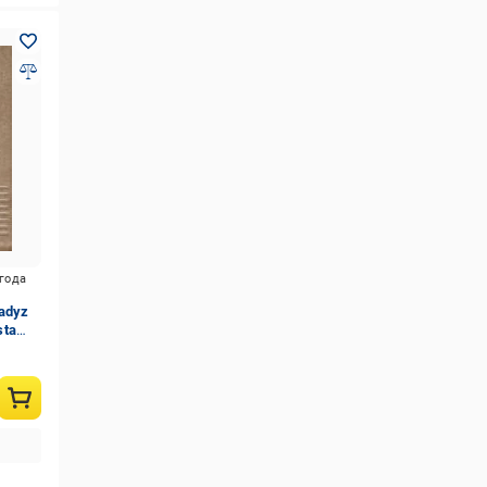
игода
adyz
sta