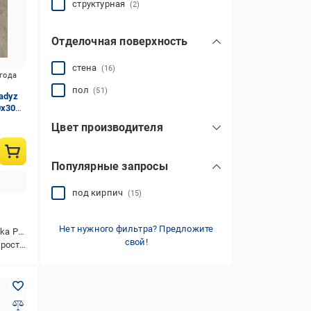
структурная
(2)
Отделочная поверхность
стена
(16)
игода
пол
(51)
adyz
0x30
Цвет производителя
бежевый
(33)
Популярные запросы
графит
(23)
коричневый
(36)
под кирпич
(15)
красный
(3)
Нет нужного фильтра? Предложите
aradyz
серый
(12)
свой!
ойкая
охра
черный
антрацит
(14)
(1)
(2)
показать все