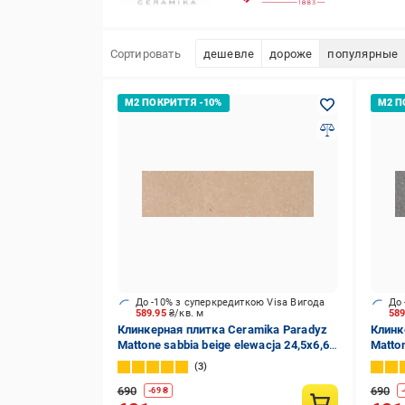
Сортировать
дешевле
дороже
популярные
До -10% з суперкредиткою Visa Вигода
До 
589.95
₴/кв. м
58
Клинкерная плитка Ceramika Paradyz
Клинк
Mattone sabbia beige elewacja 24,5x6,6
Matton
см
см
3
690
690
-
69
₴
-