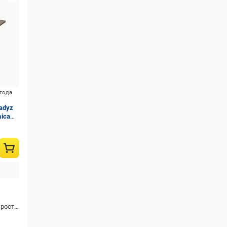
игода
adyz
nica
ойкая