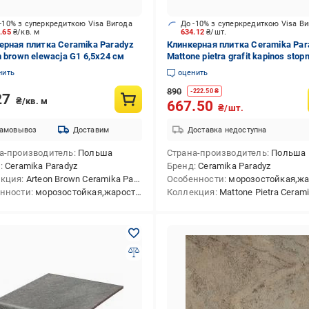
-10% з суперкредиткою Visa Вигода
До -10% з суперкредиткою Visa В
5.65
₴/кв. м
634.12
₴/шт.
ерная плитка Ceramika Paradyz
Клинкерная плитка Ceramika Par
n brown elewacja G1 6,5x24 см
Mattone pietra grafit kapinos stop
prosta 30x33 см
нить
оценить
890
-
222.50
₴
27
₴/кв. м
667.50
₴/шт.
амовывоз
Доставим
Доставка недоступна
а-производитель
Польша
Страна-производитель
Польша
д
Ceramika Paradyz
Бренд
Ceramika Paradyz
екция
Arteon Brown Ceramika Paradyz
Особенности
морозостойкая,жарост
нности
морозостойкая,жаростойкая
Коллекция
Mattone Pietra Ceramika P