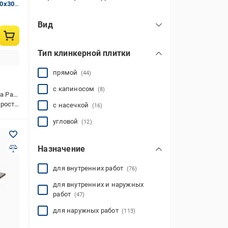
30х30
Польша
(123)
Asti Ceramika Paradyz
(7)
Вид
Украина
(21)
Fondi Ceramika Paradyz
(11)
плитка
(67)
Marsala Ceramika Paradyz
(9)
Тип клинкерной плитки
ступенька
(45)
Mattone Pietra Ceramika Paradyz
Mattone Sabbia Ceramika Paradyz
Maxxis Ceramika Paradyz
Solar Opoczno
(2)
(1)
показать все
(21)
(21)
прямой
(44)
с капиносом
(8)
radyz
ойкая
с насечкой
(16)
угловой
(12)
Назначение
для внутренних работ
(76)
для внутренних и наружных
работ
(47)
для наружных работ
(113)