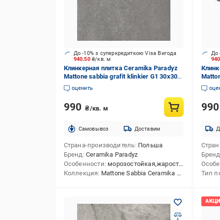
До -10% з суперкредиткою Visa Вигода
До 
940.50
₴/кв. м
94
Клинкерная плитка Ceramika Paradyz
Клинк
Mattone sabbia grafit klinkier G1 30х30
Matton
см
prost
оценить
оце
990
99
₴/кв. м
Cамовывоз
Доставим
Д
Страна-производитель
Польша
Стран
Бренд
Ceramika Paradyz
Брен
Особенности
морозостойкая,жаростойкая
Особе
Коллекция
Mattone Sabbia Ceramika Paradyz
Тип п