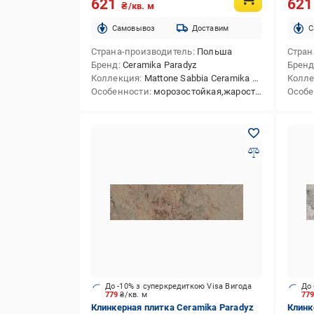
621
62
₴/кв. м
Cамовывоз
Доставим
C
Страна-производитель
Польша
Стран
Бренд
Ceramika Paradyz
Брен
Коллекция
Mattone Sabbia Ceramika Paradyz
Колл
Особенности
морозостойкая,жаростойкая
Особе
До -10% з суперкредиткою Visa Вигода
До 
779
₴/кв. м
77
Клинкерная плитка Ceramika Paradyz
Клинк