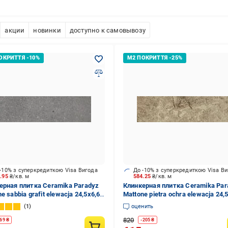
акции
новинки
доступно к самовывозу
-10% з суперкредиткою Visa Вигода
До -10% з суперкредиткою Visa В
9.95
₴/кв. м
584.25
₴/кв. м
ерная плитка Ceramika Paradyz
Клинкерная плитка Ceramika Par
e sabbia grafit elewacja 24,5x6,6
Mattone pietra ochra elewacja 24,
см
1
оценить
820
69
₴
-
205
₴