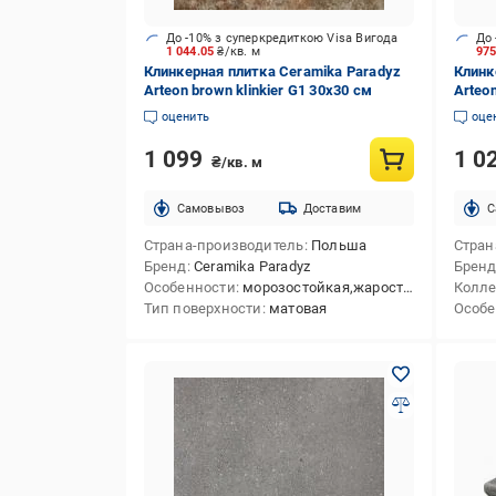
До -10% з суперкредиткою Visa Вигода
До 
1 044.05
₴/кв. м
97
Клинкерная плитка Ceramika Paradyz
Клинк
Arteon brown klinkier G1 30х30 см
Arteo
оценить
оце
1 099
1 0
₴/кв. м
Cамовывоз
Доставим
C
Страна-производитель
Польша
Стран
Бренд
Ceramika Paradyz
Брен
Особенности
морозостойкая,жаростойкая
Колл
Тип поверхности
матовая
Особе