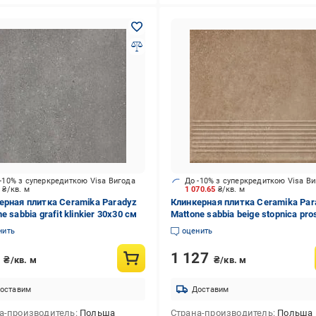
-10% з суперкредиткою Visa Вигода
До -10% з суперкредиткою Visa В
2
₴/кв. м
1 070.65
₴/кв. м
ерная плитка Ceramika Paradyz
Клинкерная плитка Ceramika Par
e sabbia grafit klinkier 30x30 см
Mattone sabbia beige stopnica pro
30x30 см
нить
оценить
0
1 127
₴/кв. м
₴/кв. м
оставим
Доставим
а-производитель
Польша
Страна-производитель
Польша