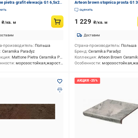
e pietra grafit elewacja G1 6,5x24
Arteon brown stopnica prosta G1 
см
нить
оценить
0
1 229
₴/кв. м
₴/кв. м
оставим
Доставим
а-производитель
Польша
Страна-производитель
Польша
д
Ceramika Paradyz
Бренд
Ceramika Paradyz
екция
Mattone Pietra Ceramika Paradyz
Коллекция
Arteon Brown Ceramika Pa
нности
морозостойкая,жаростойкая
Особенности
морозостойкая,жарост