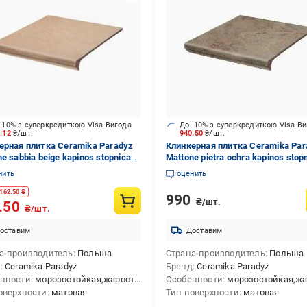
-10% з суперкредиткою Visa Вигода
До -10% з суперкредиткою Visa В
3.12
₴/шт.
940.50
₴/шт.
ерная плитка Ceramika Paradyz
Клинкерная плитка Ceramika Par
e sabbia beige kapinos stopnica
Mattone pietra ochra kapinos stop
a 30x33 см
prosta 30x33 см
нить
оценить
162.50
₴
990
₴/шт.
.50
₴/шт.
оставим
Доставим
а-производитель
Польша
Страна-производитель
Польша
д
Ceramika Paradyz
Бренд
Ceramika Paradyz
нности
морозостойкая,жаростойкая
Особенности
морозостойкая,жарост
оверхности
матовая
Тип поверхности
матовая