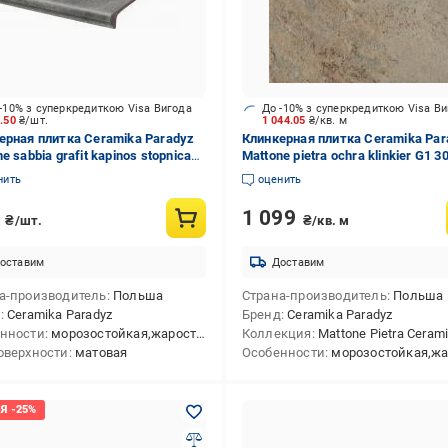
-10% з суперкредиткою Visa Вигода
До -10% з суперкредиткою Visa В
0.50
₴/шт.
1 044.05
₴/кв. м
ерная плитка Ceramika Paradyz
Клинкерная плитка Ceramika Par
e sabbia grafit kapinos stopnica
Mattone pietra ochra klinkier G1 3
a G1 30x33 см
см
нить
оценить
0
1 099
₴/шт.
₴/кв. м
оставим
Доставим
а-производитель
Польша
Страна-производитель
Польша
д
Ceramika Paradyz
Бренд
Ceramika Paradyz
нности
морозостойкая,жаростойкая
Коллекция
Mattone Pietra Ceramika P
оверхности
матовая
Особенности
морозостойкая,жарост