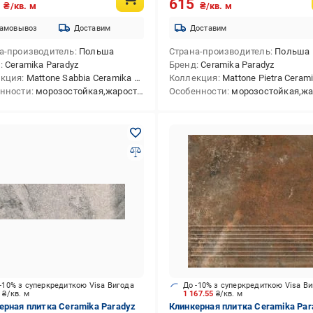
1
615
₴/кв. м
₴/кв. м
амовывоз
Доставим
Доставим
а-производитель
Польша
Страна-производитель
Польша
д
Ceramika Paradyz
Бренд
Ceramika Paradyz
екция
Mattone Sabbia Ceramika Paradyz
Коллекция
Mattone Pietra Ceramika P
нности
морозостойкая,жаростойкая
Особенности
морозостойкая,жарост
-10% з суперкредиткою Visa Вигода
До -10% з суперкредиткою Visa В
9
₴/кв. м
1 167.55
₴/кв. м
ерная плитка Ceramika Paradyz
Клинкерная плитка Ceramika Par