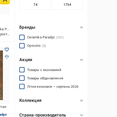
Бренды
aradyz
ойкая
Ceramika Paradyz
(121)
Opoczno
(2)
Акции
Товары с экономией
Товары єВідновлення
Літня економія — серпень 2026
Коллекция
Arteon Brown Ceramika Paradyz
(10)
игода
adyz
Страна-производитель
Arteon Ochra Ceramika Paradyz
(4)