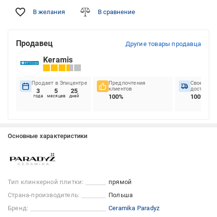
В желания
В сравнение
Продавец
Другие товары продавца
Keramis
Продает в Эпицентре
Предпочтения
Своеврем
клиентов
доставок
3
5
25
100%
100%
года
месяцев
дней
Основные характеристики
Тип клинкерной плитки:
прямой
Страна-производитель:
Польша
Бренд:
Ceramika Paradyz