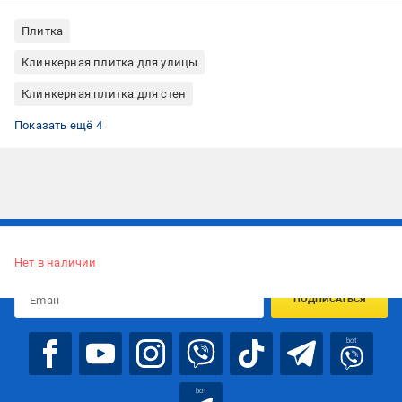
Плитка
Клинкерная плитка для улицы
Клинкерная плитка для стен
Клинкерная плитка рельефная
Клинкерная плитка морозостойкая
Клинкерная плитка для декоративной отделки внутри и
Клинкерная плитка плитка
Показать ещё 4
снаружи помещений
Подписывайтесь, чтобы узнавать первым об акцияx и
предложениях:
Нет в наличии
ПОДПИСАТЬСЯ
bot
bot