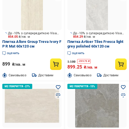
До -10% з суперкредиткою Visa Вигода
До -10% з суперкредиткою Visa Вигода
854.05
₴/кв. м
854.29
₴/кв. м
Плитка Allore Group Treva Ivory F
Плитка Articer Tiles Fresca light
P R Mat 60х120 см
grey polished 60x120 см
оценить
оценить
1 199
-
299.75
₴
899
₴/кв. м
899.25
₴/кв. м
Cамовывоз
Доставим
Cамовывоз
Доставим