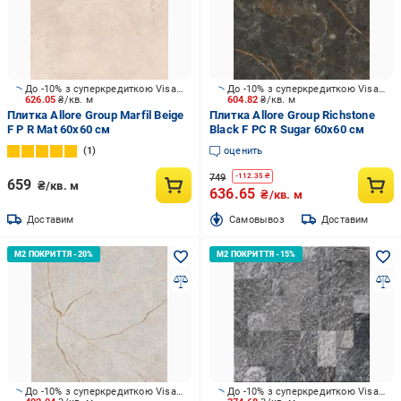
До -10% з суперкредиткою Visa Вигода
До -10% з суперкредиткою Visa Вигода
626.05
₴/кв. м
604.82
₴/кв. м
Плитка Allore Group Marfil Beige
Плитка Allore Group Richstone
F P R Mat 60x60 см
Black F PC R Sugar 60x60 см
1
оценить
749
-
112.35
₴
659
₴/кв. м
636.65
₴/кв. м
Доставим
Cамовывоз
Доставим
До -10% з суперкредиткою Visa Вигода
До -10% з суперкредиткою Visa Вигода