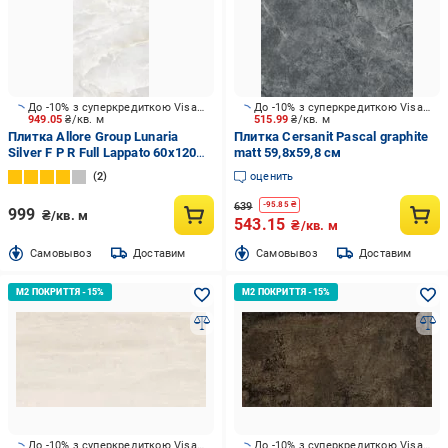
До -10% з суперкредиткою Visa Вигода
До -10% з суперкредиткою Visa Вигода
949.05
₴/кв. м
515.99
₴/кв. м
Плитка Allore Group Lunaria
Плитка Cersanit Pascal graphite
Silver F P R Full Lappato 60x120
matt 59,8x59,8 см
см
2
оценить
639
-
95.85
₴
999
₴/кв. м
543.15
₴/кв. м
Cамовывоз
Доставим
Cамовывоз
Доставим
До -10% з суперкредиткою Visa Вигода
До -10% з суперкредиткою Visa Вигода