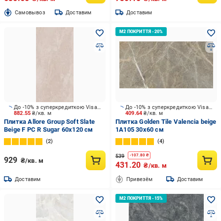
Cамовывоз
Доставим
Доставим
До -10% з суперкредиткою Visa Вигода
До -10% з суперкредиткою Visa Вигода
882.55
₴/кв. м
409.64
₴/кв. м
Плитка Allore Group Soft Slate
Плитка Golden Tile Valencia beige
Beige F PC R Sugar 60x120 см
1А105 30x60 см
2
4
539
-
107.80
₴
929
₴/кв. м
431.20
₴/кв. м
Доставим
Привезём
Доставим