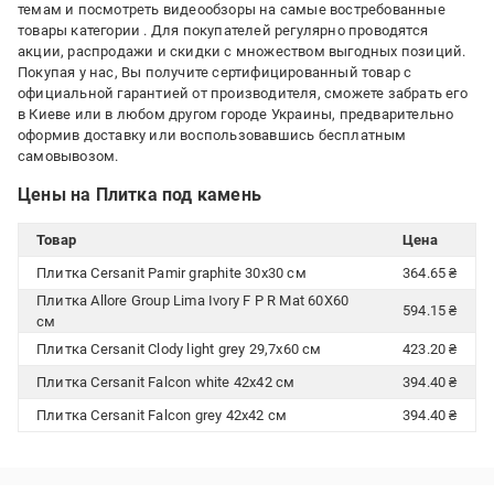
темам и посмотреть видеообзоры на самые востребованные
товары категории
. Для покупателей регулярно проводятся
акции, распродажи и скидки с множеством выгодных позиций.
Покупая у нас, Вы получите сертифицированный товар с
официальной гарантией от производителя, сможете забрать его
в Киеве или в любом другом городе Украины, предварительно
оформив доставку или воспользовавшись бесплатным
самовывозом.
Цены на Плитка под камень
Товар
Цена
Плитка Cersanit Pamir graphite 30x30 см
364.65 ₴
Плитка Allore Group Lima Ivory F P R Mat 60Х60
594.15 ₴
см
Плитка Cersanit Clody light grey 29,7x60 см
423.20 ₴
Плитка Cersanit Falcon white 42x42 см
394.40 ₴
Плитка Cersanit Falcon grey 42x42 см
394.40 ₴