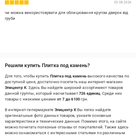
03.08.2026
чи можна використовувати для облицювання кругом дверок від
груби
Решили купить Плитка под камень?
Для того, чтобы купить
Плитка под камень
высокого качества по
доступной цене, достаточно посетить наш интернет-магазин
Эпицентр К
. Здесь Вы найдете широкий ассортимент товаров
данной группы, который насчитывает
726 единиц
. Среди них
товары с низкими ценами
от 7 до 6100
грн.
В интернет-гипермаркете
Эпицентр К
Вы легко найдете
оригинальные фото данных товаров, узнаете основные
характеристики и технические данные. Помимо этого, на сайте
можно почитать полезные отзывы от покупателей. Также здесь
можно ознакомиться с интересными статьями по различным