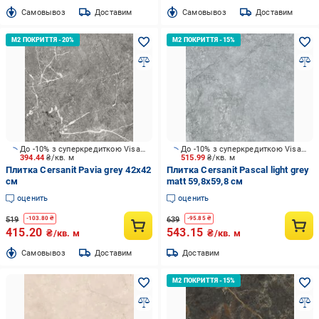
Cамовывоз
Доставим
Cамовывоз
Доставим
До -10% з суперкредиткою Visa Вигода
До -10% з суперкредиткою Visa Вигода
394.44
₴/кв. м
515.99
₴/кв. м
Плитка Cersanit Pavia grey 42x42
Плитка Cersanit Pascal light grey
см
matt 59,8x59,8 см
оценить
оценить
519
639
-
103.80
₴
-
95.85
₴
415.20
543.15
₴/кв. м
₴/кв. м
Cамовывоз
Доставим
Доставим