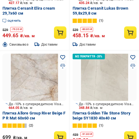
427.17
₴/кв. м
435.24
₴/кв. м
Плитка Cersanit Elira cream
Плитка Cersanit Lukas Brown
29,7x60 см
59,8x29,8 см
оценить
1
529
539
-
79.35
₴
-
80.85
₴
449.65
458.15
₴/кв. м
₴/кв. м
Cамовывоз
Доставим
Доставим
До -10% з суперкредиткою Visa Вигода
До -10% з суперкредиткою Visa Вигода
664.05
₴/кв. м
348.84
₴/кв. м
Плитка Allore Group River Beige F
Плитка Golden Tile Stone Story
P R Mat 60x60 см
beige SY1830 40x40 см
2
1
459
-
91.80
₴
699
₴/кв. м