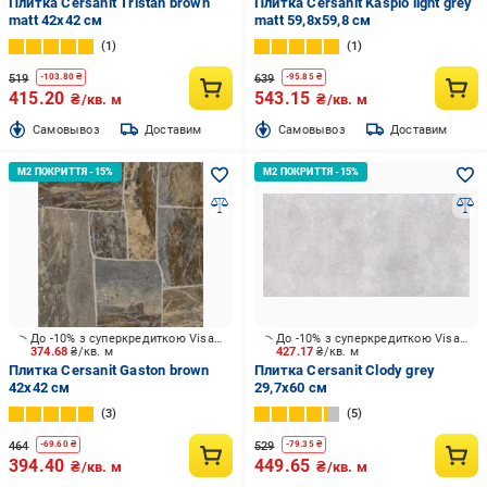
Плитка Cersanit Tristan brown
Плитка Cersanit Kaspio light grey
matt 42x42 см
matt 59,8x59,8 см
1
1
519
639
-
103.80
₴
-
95.85
₴
415.20
543.15
₴/кв. м
₴/кв. м
Cамовывоз
Доставим
Cамовывоз
Доставим
До -10% з суперкредиткою Visa Вигода
До -10% з суперкредиткою Visa Вигода
374.68
₴/кв. м
427.17
₴/кв. м
Плитка Cersanit Gaston brown
Плитка Cersanit Clody grey
42x42 см
29,7x60 см
3
5
464
529
-
69.60
₴
-
79.35
₴
394.40
449.65
₴/кв. м
₴/кв. м