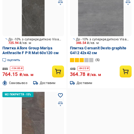
До -10% з суперкредиткою Visa Вигода
До -10% з суперкредиткою Visa Вигода
725.94
₴/кв. м
346.54
₴/кв. м
Плитка Allore Group Mariya
Плитка Cersanit Desto graphite
Anthracite F P R Mat 60x120 см
G412 42x42 см
оценить
5
899
449
-
134.85
₴
-
84.22
₴
764.15
364.78
₴/кв. м
₴/кв. м
Cамовывоз
Доставим
Доставим