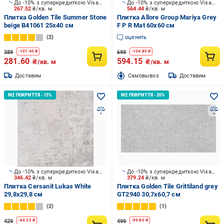
До -10% з суперкредиткою Visa Вигода
До -10% з суперкредиткою Visa Вигода
267.52
₴/кв. м
564.44
₴/кв. м
Плитка Golden Tile Summer Stone
Плитка Allore Group Mariya Grey
beige В41061 25x40 см
F P R Mat 60х60 см
2
оценить
389
699
-
107.40
₴
-
104.85
₴
281.60
594.15
₴/кв. м
₴/кв. м
Доставим
Cамовывоз
Доставим
До -10% з суперкредиткою Visa Вигода
До -10% з суперкредиткою Visa Вигода
346.42
₴/кв. м
379.24
₴/кв. м
Плитка Cersanit Lukas White
Плитка Golden Tile Grittiland grey
29,8x29,8 см
GT2940 30,7x60,7 см
2
1
429
499
-
64.35
₴
-
99.80
₴