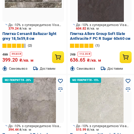
До -10% з суперкредиткою Visa Вигода
До -10% з суперкредиткою Visa Вигода
379.24
₴/кв. м
604.82
₴/кв. м
Плитка Cersanit Baltazar light
Плитка Allore Group Soft Slate
grey 18,5x59,8 см
Anthracite F PC R Sugar 60x60 см
2
1
499
749
-
99.80
₴
-
112.35
₴
399.20
636.65
₴/кв. м
₴/кв. м
Cамовывоз
Доставим
Cамовывоз
Доставим
До -10% з суперкредиткою Visa Вигода
До -10% з суперкредиткою Visa Вигода
394.44
₴/кв. м
515.99
₴/кв. м