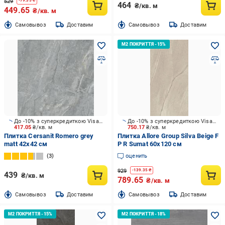
529
-
79.35
₴
464
₴/кв. м
449.65
₴/кв. м
Cамовывоз
Доставим
Cамовывоз
Доставим
До -10% з суперкредиткою Visa Вигода
До -10% з суперкредиткою Visa Вигода
417.05
₴/кв. м
750.17
₴/кв. м
Плитка Cersanit Romero grey
Плитка Allore Group Silva Beige F
matt 42x42 см
P R Sumat 60x120 см
3
оценить
929
-
139.35
₴
439
₴/кв. м
789.65
₴/кв. м
Cамовывоз
Доставим
Cамовывоз
Доставим