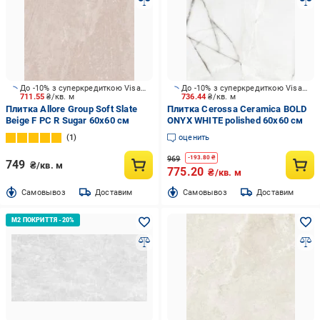
До -10% з суперкредиткою Visa Вигода
До -10% з суперкредиткою Visa Вигода
711.55
₴/кв. м
736.44
₴/кв. м
Плитка Allore Group Soft Slate
Плитка Cerossa Ceramica BOLD
Beige F PC R Sugar 60x60 см
ONYX WHITE polished 60х60 см
1
оценить
969
-
193.80
₴
749
₴/кв. м
775.20
₴/кв. м
Cамовывоз
Доставим
Cамовывоз
Доставим