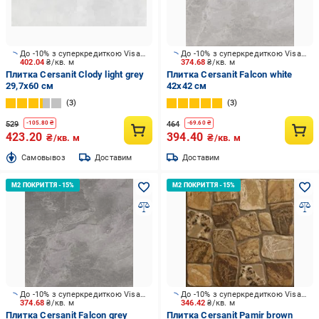
До -10% з суперкредиткою Visa Вигода
До -10% з суперкредиткою Visa Вигода
402.04
₴/кв. м
374.68
₴/кв. м
Плитка Cersanit Clody light grey
Плитка Cersanit Falcon white
29,7x60 см
42x42 см
3
3
529
464
-
105.80
₴
-
69.60
₴
423.20
394.40
₴/кв. м
₴/кв. м
Cамовывоз
Доставим
Доставим
До -10% з суперкредиткою Visa Вигода
До -10% з суперкредиткою Visa Вигода
374.68
₴/кв. м
346.42
₴/кв. м
Плитка Cersanit Falcon grey
Плитка Cersanit Pamir brown