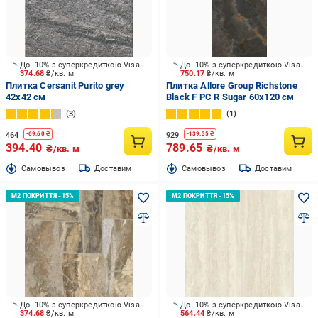
До -10% з суперкредиткою Visa Вигода
До -10% з суперкредиткою Visa Вигода
374.68
₴/кв. м
750.17
₴/кв. м
Плитка Cersanit Purito grey
Плитка Allore Group Richstone
42x42 см
Black F PC R Sugar 60x120 см
3
1
464
929
-
69.60
₴
-
139.35
₴
394.40
789.65
₴/кв. м
₴/кв. м
Cамовывоз
Доставим
Cамовывоз
Доставим
До -10% з суперкредиткою Visa Вигода
До -10% з суперкредиткою Visa Вигода
374.68
₴/кв. м
564.44
₴/кв. м