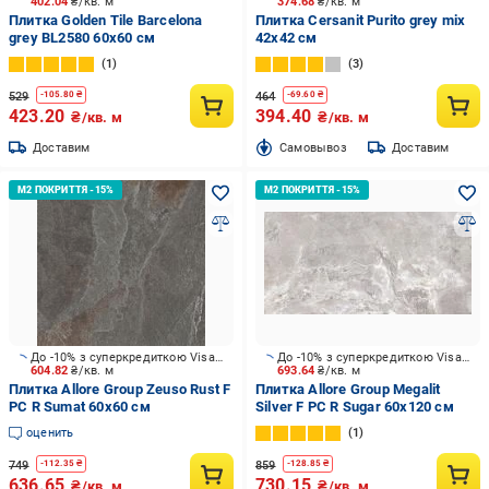
402.04
₴/кв. м
374.68
₴/кв. м
Плитка Golden Tile Barcelona
Плитка Cersanit Purito grey mix
grey BL2580 60x60 см
42x42 см
1
3
529
464
-
105.80
₴
-
69.60
₴
423.20
394.40
₴/кв. м
₴/кв. м
Доставим
Cамовывоз
Доставим
До -10% з суперкредиткою Visa Вигода
До -10% з суперкредиткою Visa Вигода
604.82
₴/кв. м
693.64
₴/кв. м
Плитка Allore Group Zeuso Rust F
Плитка Allore Group Megalit
PC R Sumat 60х60 см
Silver F PC R Sugar 60x120 см
оценить
1
749
859
-
112.35
₴
-
128.85
₴
636.65
730.15
₴/кв. м
₴/кв. м