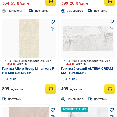
364.65
399.20
₴/кв. м
₴/кв. м
Привезём
Доставим
Cамовывоз
Доставим
До -10% з суперкредиткою Visa Вигода
До -10% з суперкредиткою Visa Вигода
854.05
₴/кв. м
474.05
₴/кв. м
Плитка Allore Group Lima Ivory F
Плитка Cersanit ALTERA CREAM
P R Mat 60х120 см
MATT 29,8X59,8
оценить
оценить
899
499
₴/кв. м
₴/кв. м
Доставим
Cамовывоз
Доставим