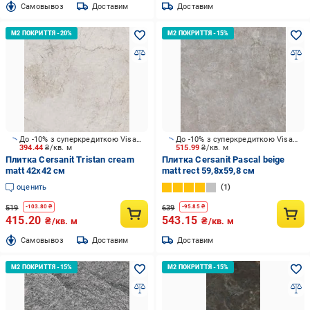
Cамовывоз
Доставим
Доставим
До -10% з суперкредиткою Visa Вигода
До -10% з суперкредиткою Visa Вигода
394.44
₴/кв. м
515.99
₴/кв. м
Плитка Cersanit Tristan cream
Плитка Cersanit Pascal beige
matt 42x42 см
matt rect 59,8x59,8 см
оценить
1
519
639
-
103.80
₴
-
95.85
₴
415.20
543.15
₴/кв. м
₴/кв. м
Cамовывоз
Доставим
Доставим