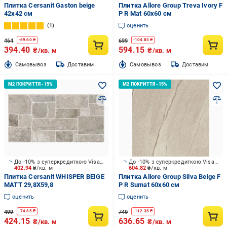
Плитка Cersanit Gaston beige
Плитка Allore Group Treva Ivory F
42x42 см
P R Mat 60х60 см
1
оценить
464
699
-
69.60
₴
-
104.85
₴
394.40
594.15
₴/кв. м
₴/кв. м
Cамовывоз
Доставим
Cамовывоз
Доставим
До -10% з суперкредиткою Visa Вигода
До -10% з суперкредиткою Visa Вигода
402.94
₴/кв. м
604.82
₴/кв. м
Плитка Cersanit WHISPER BEIGE
Плитка Allore Group Silva Beige F
MATT 29,8X59,8
P R Sumat 60х60 см
оценить
оценить
499
749
-
74.85
₴
-
112.35
₴
424.15
636.65
₴/кв. м
₴/кв. м