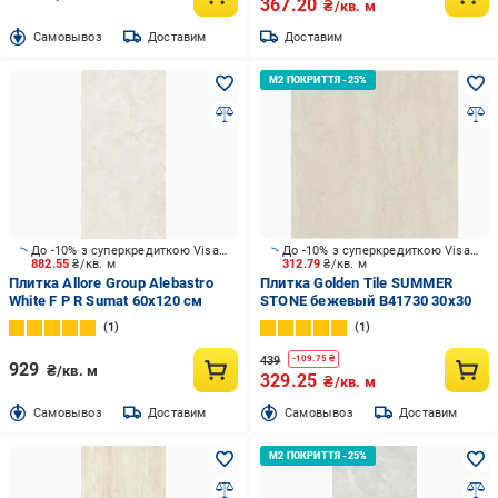
367.20
₴/кв. м
Cамовывоз
Доставим
Доставим
До -10% з суперкредиткою Visa Вигода
До -10% з суперкредиткою Visa Вигода
882.55
₴/кв. м
312.79
₴/кв. м
Плитка Allore Group Alebastro
Плитка Golden Tile SUMMER
White F P R Sumat 60х120 см
STONE бежевый В41730 30x30
1
1
439
-
109.75
₴
929
₴/кв. м
329.25
₴/кв. м
Cамовывоз
Доставим
Cамовывоз
Доставим