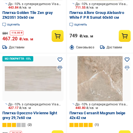
До -10% з суперкредиткою Visa Вигода
До -10% з суперкредиткою Visa Вигода
443.84
₴/кв. м
711.55
₴/кв. м
Плитка Golden Tile Zen gray
Плитка Allore Group Alebastro
ZN2051 30x60 см
White F P R Sumat 60x60 см
оценить
оценить
584
-
116.80
₴
749
₴/кв. м
467.20
₴/кв. м
Доставим
Cамовывоз
Доставим
До -10% з суперкредиткою Visa Вигода
До -10% з суперкредиткою Visa Вигода
427.17
₴/кв. м
440.80
₴/кв. м
Плитка Opoczno Vivienne light
Плитка Cersanit Magnum beige
grey 29,7x60 см
42x42 cм
2
1