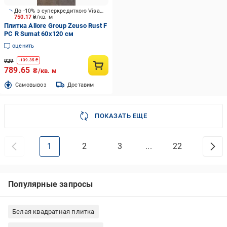
До -10% з суперкредиткою Visa Вигода
750.17
₴/кв. м
Плитка Allore Group Zeuso Rust F
PC R Sumat 60х120 см
оценить
929
-
139.35
₴
789.65
₴/кв. м
Cамовывоз
Доставим
ПОКАЗАТЬ ЕЩЕ
1
2
3
...
22
Популярные запросы
Белая квадратная плитка