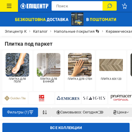
Эпицентр К
Каталог
Напольные покрытия 👣
Керамическая
Плитка под паркет
ПЛИТКА ДЛЯ
ПЛИТКА ДЛЯ
ПЛИТКА ДЛЯ СТЕН
ПЛИТКА 60X120
ПОЛА
ВАННОЙ
Фильтры (1)
Самовывоз:
Сегодня
Цена
ВСЕ КОЛЛЕКЦИИ