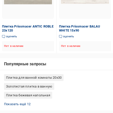
Плитка Prissmacer ANTIC ROBLE
Плитка Prissmacer BALAU
23х120
WHITE 15х90
оценить
оценить
Нет в наличии
Нет в наличии
Популярные запросы
Плитка для ванной комнаты 20х30
Золотистая плитка в ванную
Плитка бежевая напольная
Фиолетовая плитка в ванную
Плитка морозостойкая черная
Плитка для кухни на пол
Коричневая напольная плитка
Напольная плитка в ванную
Черная плитка в ванную комнату
Плитка Allore Group 31x61
Перламутровая плитка для кухни
Плитка Allore Group 20x60 см
Перламутровая плитка для ванной
Мозаика для бассейнов
Красная плитка в ванную
Показать ещё 12