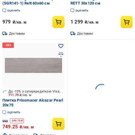
(SGR141-1) Rett 60x60 см
RETT 30x120 см
оценить
оценить
979
1 299
₴/кв. м
₴/кв. м
Доставим
Доставим
До -10% з суперкредиткою Visa Вигода
711.79
₴/кв. м
Плитка Prissmacer Alcazar Pearl
20x75
оценить
999
-
249.75
₴
749.25
₴/кв. м