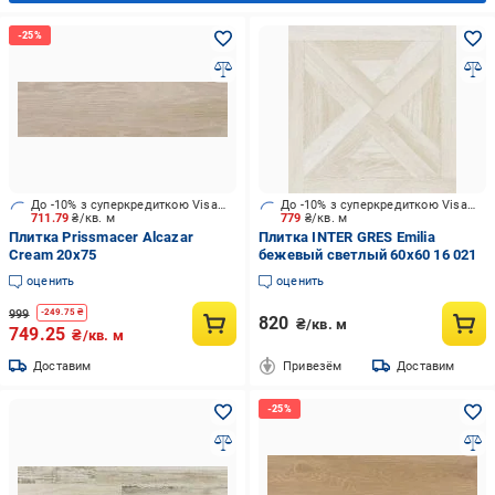
До -10% з суперкредиткою Visa Вигода
До -10% з суперкредиткою Visa Вигода
711.79
₴/кв. м
779
₴/кв. м
Плитка Prissmacer Alcazar
Плитка INTER GRES Emilia
Cream 20x75
бежевый светлый 60х60 16 021
оценить
оценить
999
-
249.75
₴
820
₴/кв. м
749.25
₴/кв. м
Доставим
Привезём
Доставим