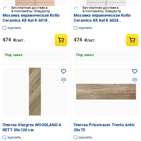
Бесплатная доставка
Бесплатная доставка
в почтоматы Эпицентр
в почтоматы Эпицентр
Мозаика керамическая Kotto
Мозаика керамическая Kotto
Ceramica Kit Kat K 6018
Ceramica Kit Kat K 6024
252x300x9 мм Beige Smoke
252x300x9 мм White (003835)
оценить
оценить
(003833)
474
474
₴/шт.
₴/шт.
Под заказ
Под заказ
Плитка Stargres WOODLAND A
Плитка Prissmacer Trento Antic
RETT 30x120 см
20x75
оценить
оценить