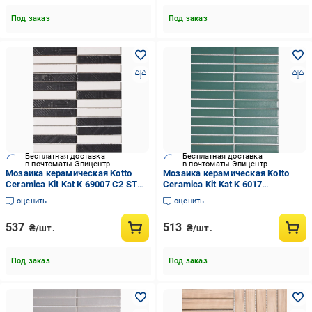
Под заказ
Под заказ
Бесплатная доставка
Бесплатная доставка
в почтоматы Эпицентр
в почтоматы Эпицентр
Мозаика керамическая Kotto
Мозаика керамическая Kotto
Ceramica Kit Kat К 69007 С2 ST
Ceramica Kit Kat K 6017
252x300x9 мм 23x124 мм
252x300x9 мм 23x124 мм
оценить
оценить
White/Black Mat (003836)
Aquamarine (20459080)
537
513
₴/шт.
₴/шт.
Под заказ
Под заказ