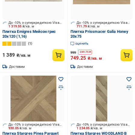
До -10% з суперкредиткою Visa Вигода
До -10% з суперкредиткою Visa Вигода
1 319.55
₴/кв. м
711.79
₴/кв. м
Плитка Emigres Мейсон грис
Плитка Prissmacer Galia Honey
20х120 (1,16)
20x75
1
оценить
999
-
249.75
₴
1 389
₴/кв. м
749.25
₴/кв. м
Доставим
Доставим
До -10% з суперкредиткою Visa Вигода
До -10% з суперкредиткою Visa Вигода
930.05
₴/кв. м
1 234.05
₴/кв. м
Плитка Stargres Pinea Parquet
Плитка Stargres WOODLAND B