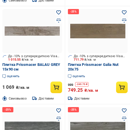
Cамовывоз
Доставим
До -10% з суперкредиткою Visa Вигода
До -10% з суперкредиткою Visa Вигода
1 015.55
₴/кв. м
711.79
₴/кв. м
Плитка Prissmacer BALAU GREY
Плитка Prissmacer Galia Nut
15x90 см
20x75
оценить
оценить
999
-
249.75
₴
1 069
₴/кв. м
749.25
₴/кв. м
Cамовывоз
Доставим
Доставим