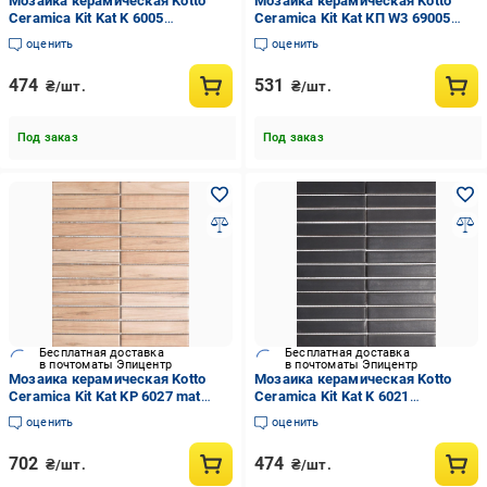
Мозаика керамическая Kotto
Мозаика керамическая Kotto
Ceramica Kit Kat K 6005
Ceramica Kit Kat КП W3 69005
252x300x9 мм Coffee Brown
prints 35/36/66 mat 313x327x9
оценить
оценить
(003832)
мм 0,057 м2 (003846)
474
531
₴/шт.
₴/шт.
Под заказ
Под заказ
Бесплатная доставка
Бесплатная доставка
в почтоматы Эпицентр
в почтоматы Эпицентр
Мозаика керамическая Kotto
Мозаика керамическая Kotto
Ceramica Kit Kat KP 6027 mat
Ceramica Kit Kat K 6021
252x300x9 мм (003840)
252x300x9 мм Black Mat
оценить
оценить
(003834)
702
474
₴/шт.
₴/шт.