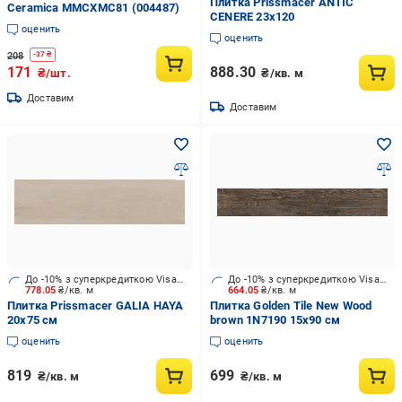
Плитка Prissmacer ANTIC
Ceramica MMCXMC81 (004487)
CENERE 23х120
оценить
оценить
208
-
37
₴
171
888.30
₴/шт.
₴/кв. м
Доставим
Доставим
До -10% з суперкредиткою Visa Вигода
До -10% з суперкредиткою Visa Вигода
778.05
₴/кв. м
664.05
₴/кв. м
Плитка Prissmacer GALIA HAYA
Плитка Golden Tile New Wood
20x75 см
brown 1N7190 15х90 см
оценить
оценить
819
699
₴/кв. м
₴/кв. м