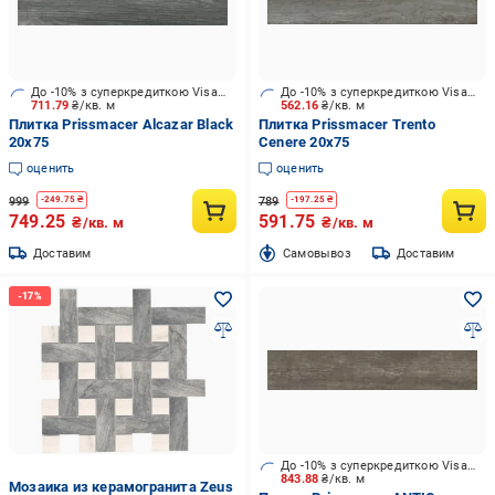
До -10% з суперкредиткою Visa Вигода
До -10% з суперкредиткою Visa Вигода
711.79
₴/кв. м
562.16
₴/кв. м
Плитка Prissmacer Alcazar Black
Плитка Prissmacer Trento
20x75
Cenere 20x75
оценить
оценить
999
789
-
249.75
₴
-
197.25
₴
749.25
591.75
₴/кв. м
₴/кв. м
Доставим
Cамовывоз
Доставим
До -10% з суперкредиткою Visa Вигода
843.88
₴/кв. м
Мозаика из керамогранита Zeus