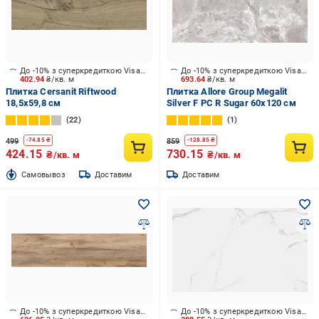
До -10% з суперкредиткою Visa Вигода
До -10% з суперкредиткою Visa Вигода
402.94
₴/кв. м
693.64
₴/кв. м
Плитка Cersanit Riftwood
Плитка Allore Group Megalit
18,5x59,8 см
Silver F PC R Sugar 60x120 см
22
1
499
859
-
74.85
₴
-
128.85
₴
424.15
730.15
₴/кв. м
₴/кв. м
Cамовывоз
Доставим
Доставим
До -10% з суперкредиткою Visa Вигода
До -10% з суперкредиткою Visa Вигода