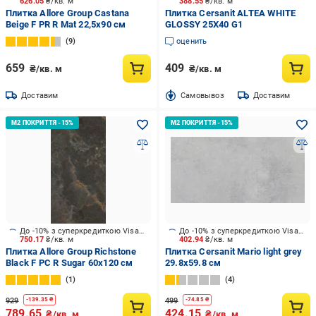
626.05
₴/кв. м
388.55
₴/кв. м
Плитка Allore Group Castana
Плитка Cersanit ALTEA WHITE
Beige F PR R Mat 22,5x90 см
GLOSSY 25X40 G1
9
оценить
659
409
₴/кв. м
₴/кв. м
Доставим
Cамовывоз
Доставим
До -10% з суперкредиткою Visa Вигода
До -10% з суперкредиткою Visa Вигода
750.17
₴/кв. м
402.94
₴/кв. м
Плитка Allore Group Richstone
Плитка Cersanit Mario light grey
Black F PC R Sugar 60x120 см
29.8x59.8 см
1
4
929
499
-
139.35
₴
-
74.85
₴
789.65
424.15
₴/кв. м
₴/кв. м