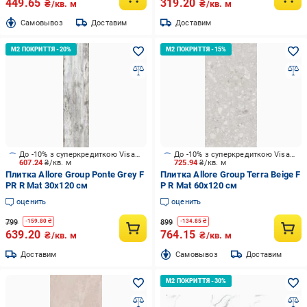
449.65
319.20
₴/кв. м
₴/кв. м
Cамовывоз
Доставим
Доставим
До -10% з суперкредиткою Visa Вигода
До -10% з суперкредиткою Visa Вигода
607.24
₴/кв. м
725.94
₴/кв. м
Плитка Allore Group Ponte Grey F
Плитка Allore Group Terra Beige F
PR R Mat 30x120 см
P R Mat 60x120 см
оценить
оценить
799
899
-
159.80
₴
-
134.85
₴
639.20
764.15
₴/кв. м
₴/кв. м
Доставим
Cамовывоз
Доставим