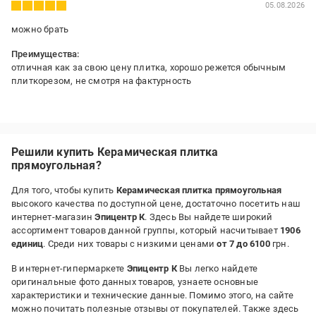
05.08.2026
можно брать
Преимущества:
отличная как за свою цену плитка, хорошо режется обычным
плиткорезом, не смотря на фактурность
Недостатки:
пока нет
Решили купить Керамическая плитка
прямоугольная?
Для того, чтобы купить
Керамическая плитка прямоугольная
высокого качества по доступной цене, достаточно посетить наш
интернет-магазин
Эпицентр К
. Здесь Вы найдете широкий
ассортимент товаров данной группы, который насчитывает
1906
единиц
. Среди них товары с низкими ценами
от 7 до 6100
грн.
В интернет-гипермаркете
Эпицентр К
Вы легко найдете
оригинальные фото данных товаров, узнаете основные
характеристики и технические данные. Помимо этого, на сайте
можно почитать полезные отзывы от покупателей. Также здесь