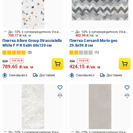
До -10% з суперкредиткою Visa Вигода
До -10% з суперкредиткою Visa Вигода
750.17
₴/кв. м
402.94
₴/кв. м
Плитка Allore Group Stracciatella
Плитка Cersanit Mario geo
White F P R Satin 60x120 см
29.8x59.8 см
2
1
929
499
-
139.35
₴
-
74.85
₴
789.65
424.15
₴/кв. м
₴/кв. м
Cамовывоз
Доставим
Cамовывоз
Доставим
До -10% з суперкредиткою Visa Вигода
До -10% з суперкредиткою Visa Вигода