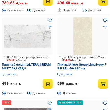
789.65
496.40
₴/кв. м
₴/кв. м
Cамовывоз
Доставим
Привезём
Доставим
До -10% з суперкредиткою Visa Вигода
До -10% з суперкредиткою Visa Вигода
474.05
₴/кв. м
854.05
₴/кв. м
Плитка Cersanit ALTERA CREAM
Плитка Allore Group Lima Ivory F
MATT 29,8X59,8
P R Mat 60х120 см
оценить
оценить
499
899
₴/кв. м
₴/кв. м
Cамовывоз
Доставим
Доставим