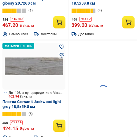
glossy 29,7x60 см
18,5x59,8 см
1
4
584
499
-
116.80
₴
-
99.80
₴
467.20
399.20
₴/кв. м
₴/кв. м
Cамовывоз
Доставим
Доставим
До -10% з суперкредиткою Visa Вигода
402.94
₴/кв. м
Плитка Cersanit Jackwood light
grey 18,5x59,8 см
3
499
-
74.85
₴
424.15
₴/кв. м