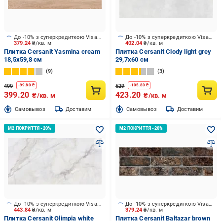
До -10% з суперкредиткою Visa Вигода
До -10% з суперкредиткою Visa Вигода
379.24
₴/кв. м
402.04
₴/кв. м
Плитка Cersanit Yasmina cream
Плитка Cersanit Clody light grey
18,5х59,8 см
29,7x60 см
9
3
499
529
-
99.80
₴
-
105.80
₴
399.20
423.20
₴/кв. м
₴/кв. м
Cамовывоз
Доставим
Cамовывоз
Доставим
До -10% з суперкредиткою Visa Вигода
До -10% з суперкредиткою Visa Вигода
443.84
₴/кв. м
379.24
₴/кв. м
Плитка Cersanit Olimpia white
Плитка Cersanit Baltazar brown