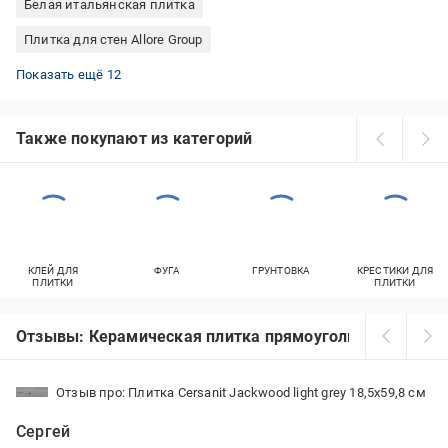
Белая итальянская плитка
Плитка для стен Allore Group
Красная плитка в кухню
Плитка Allore Group 31x61
Красная плитка в ванную
Классическая плитка для ванной
Розовая плитка в ванную
Оранжевая плитка в кухню
Плитка Allore Group 15x60 см
Плитка на кухню на стену
Плитка для ванной кантри
Золотистая плитка в ванную
Напольная плитка в ванную
Синяя плитка в ванную
Показать ещё 12
Также покупают из категорий
КЛЕЙ ДЛЯ
ФУГА
ГРУНТОВКА
КРЕСТИКИ ДЛЯ
ПЛИТКИ
ПЛИТКИ
Отзывы: Керамическая плитка прямоугольная
Отзыв про: Плитка Cersanit Jackwood light grey 18,5x59,8 см
Сергей