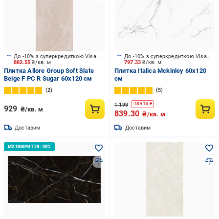
До -10% з суперкредиткою Visa Вигода
До -10% з суперкредиткою Visa Вигода
882.55
₴/кв. м
797.33
₴/кв. м
Плитка Allore Group Soft Slate
Плитка Italica Mckinley 60x120
Beige F PC R Sugar 60x120 см
см
2
5
1 199
-
359.70
₴
929
₴/кв. м
839.30
₴/кв. м
Доставим
Доставим