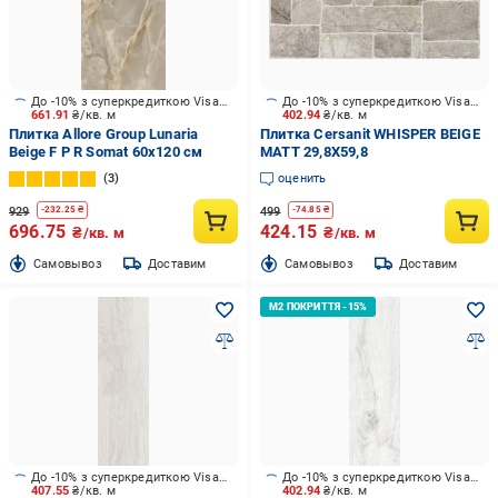
До -10% з суперкредиткою Visa Вигода
До -10% з суперкредиткою Visa Вигода
661.91
₴/кв. м
402.94
₴/кв. м
Плитка Allore Group Lunaria
Плитка Cersanit WHISPER BEIGE
Beige F P R Somat 60х120 см
MATT 29,8X59,8
3
оценить
929
499
-
232.25
₴
-
74.85
₴
696.75
424.15
₴/кв. м
₴/кв. м
Cамовывоз
Доставим
Cамовывоз
Доставим
До -10% з суперкредиткою Visa Вигода
До -10% з суперкредиткою Visa Вигода
407.55
₴/кв. м
402.94
₴/кв. м