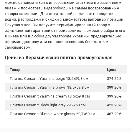
можно ознакомиться с интересными статьями по различным
темам и посмотреть видеообзоры на самые востребованные
товары категории
. Для покупателей регулярно проводятся
акции, распродажи и скидки с множеством выгодных позиций.
Покупая у нас, Вы получите сертифицированный товар с
официальной гарантией от производителя, сможете забрать его
в Киеве или в любом другом городе Украины, предварительно
оформив доставку или воспользовавшись бесплатным
самовывозом.
Цены на Керамическая плитка прямоугольная
Товар
Цена
Плитка Cersanit Yasmina beige 18,5х59,8 см
374.25 ₴
Плитка Cersanit Yasmina brown 18,5х59,8 см
399.20 ₴
Плитка Cersanit Yasmina cream 18,5х59,8 см
399.20 ₴
Плитка Cersanit Clody light grey 29,7x60 см
423.20 ₴
Плитка Cersanit Olimpia white glossy 29,7x60 см
467.20 ₴