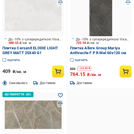
До -10% з суперкредиткою Visa Вигода
До -10% з суперкредиткою Visa Вигода
388.55
₴/кв. м
725.94
₴/кв. м
Плитка Cersanit ELODIE LIGHT
Плитка Allore Group Mariya
GREY MATT 25X40 G1
Anthracite F P R Mat 60x120 см
оценить
оценить
899
-
134.85
₴
409
₴/кв. м
764.15
₴/кв. м
Cамовывоз
Доставим
Доставим