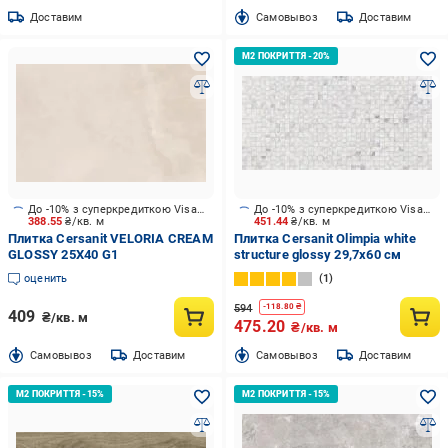
Доставим
Cамовывоз
Доставим
До -10% з суперкредиткою Visa Вигода
До -10% з суперкредиткою Visa Вигода
388.55
₴/кв. м
451.44
₴/кв. м
Плитка Cersanit VELORIA CREAM
Плитка Cersanit Olimpia white
GLOSSY 25X40 G1
structure glossy 29,7x60 см
оценить
1
594
-
118.80
₴
409
₴/кв. м
475.20
₴/кв. м
Cамовывоз
Доставим
Cамовывоз
Доставим