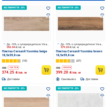
До -10% з суперкредиткою Visa Вигода
До -10% з суперкредиткою Visa Вигода
355.54
₴/кв. м
379.24
₴/кв. м
Плитка Cersanit Yasmina beige
Плитка Cersanit Yasmina brown
18,5х59,8 см
18,5х59,8 см
15
27
499
499
-
124.75
₴
-
99.80
₴
374.25
399.20
₴/кв. м
₴/кв. м
Доставим
Cамовывоз
Доставим