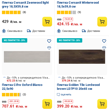
Плитка Cersanit Zeenwood light
Плитка Cersanit Winterwood
grey 18,5X59,8 см
18,5x59,8 см
8
9
499
-
74.85
₴
429
₴/кв. м
424.15
₴/кв. м
Cамовывоз
Доставим
Cамовывоз
Доставим
До -10% з суперкредиткою Visa Вигода
До -10% з суперкредиткою Visa Вигода
672.23
₴/кв. м
379.24
₴/кв. м
Плитка Cifre Oxford Blanco
Плитка Golden Tile Lordwood
22,5х90
brown LD7P10 20x65 см
2
оценить
999
499
-
291.39
₴
-
99.80
₴
707.61
399.20
₴/кв. м
₴/кв. м