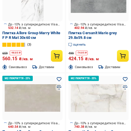
До -10% з суперкредиткою Visa Вигода
До -10% з суперкредиткою Visa Вигода
532.14
₴/кв. м
402.94
₴/кв. м
Плитка Allore Group Marry White
Плитка Cersanit Mario grey
F P R Mat 30x60 см
29.8x59.8 см
3
оценить
659
499
-
98.85
₴
-
74.85
₴
560.15
424.15
₴/кв. м
₴/кв. м
Cамовывоз
Доставим
Cамовывоз
Доставим
До -10% з суперкредиткою Visa Вигода
До -10% з суперкредиткою Visa Вигода
640.54
₴/кв. м
740.38
₴/кв. м