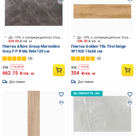
До -10% з суперкредиткою Visa Вигода
До -10% з суперкредиткою Visa Вигода
629.04
₴/кв. м
336.30
₴/кв. м
Плитка Allore Group Marmolino
Плитка Golden Tile Tirol beige
Grey F P R Ma t60x120 см
9F1920 15х60 см
3
2
779
472
-
116.85
₴
-
118
₴
662.15
354
₴/кв. м
₴/кв. м
Доставим
Доставим