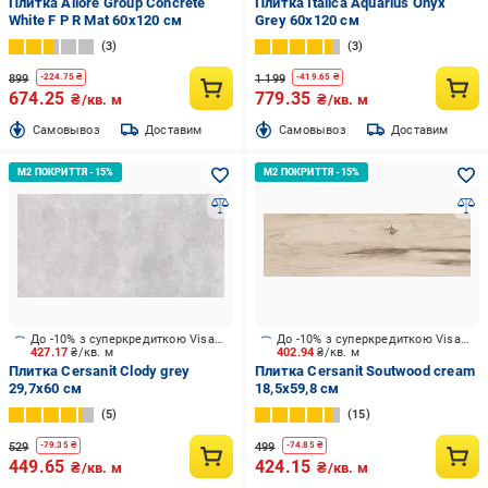
Плитка Allore Group Concrete
Плитка Italica Aquarius Onyx
White F P R Mat 60x120 см
Grey 60x120 см
3
3
899
1 199
-
224.75
₴
-
419.65
₴
674.25
779.35
₴/кв. м
₴/кв. м
Cамовывоз
Доставим
Cамовывоз
Доставим
До -10% з суперкредиткою Visa Вигода
До -10% з суперкредиткою Visa Вигода
427.17
₴/кв. м
402.94
₴/кв. м
Плитка Cersanit Clody grey
Плитка Cersanit Soutwood cream
29,7x60 см
18,5x59,8 см
5
15
529
499
-
79.35
₴
-
74.85
₴
449.65
424.15
₴/кв. м
₴/кв. м