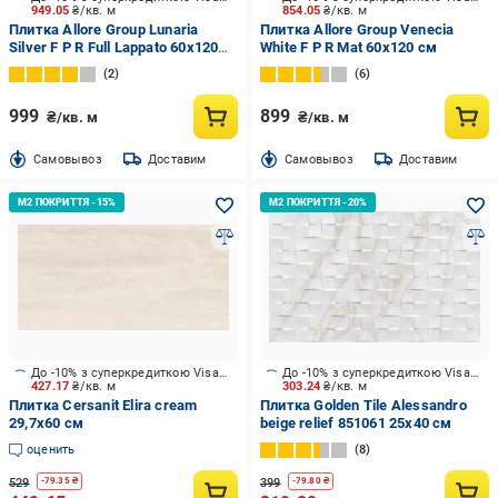
949.05
₴/кв. м
854.05
₴/кв. м
Плитка Allore Group Lunaria
Плитка Allore Group Venecia
Silver F P R Full Lappato 60x120
White F P R Mat 60x120 см
см
2
6
999
899
₴/кв. м
₴/кв. м
Cамовывоз
Доставим
Cамовывоз
Доставим
До -10% з суперкредиткою Visa Вигода
До -10% з суперкредиткою Visa Вигода
427.17
₴/кв. м
303.24
₴/кв. м
Плитка Cersanit Elira cream
Плитка Golden Tile Alessandro
29,7x60 см
beige relief 851061 25x40 см
оценить
8
529
399
-
79.35
₴
-
79.80
₴