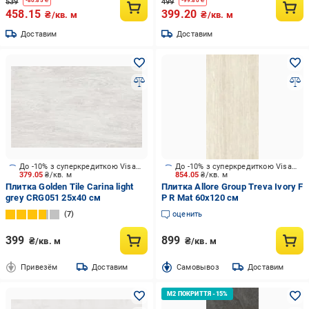
539
499
-
80.85
₴
-
99.80
₴
458.15
399.20
₴/кв. м
₴/кв. м
Доставим
Доставим
До -10% з суперкредиткою Visa Вигода
До -10% з суперкредиткою Visa Вигода
379.05
₴/кв. м
854.05
₴/кв. м
Плитка Golden Tile Carina light
Плитка Allore Group Treva Ivory F
grey CRG051 25х40 см
P R Mat 60х120 см
7
оценить
399
899
₴/кв. м
₴/кв. м
Привезём
Доставим
Cамовывоз
Доставим