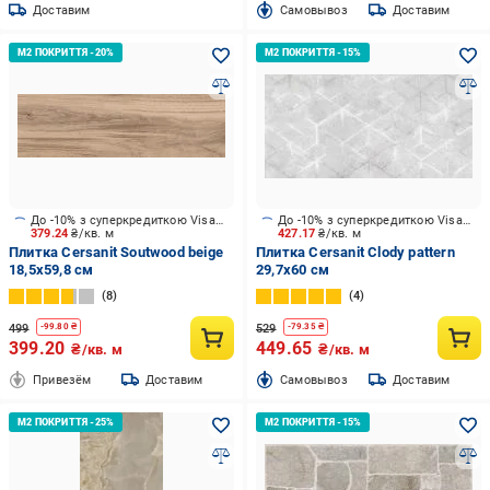
Доставим
Cамовывоз
Доставим
До -10% з суперкредиткою Visa Вигода
До -10% з суперкредиткою Visa Вигода
379.24
₴/кв. м
427.17
₴/кв. м
Плитка Cersanit Soutwood beige
Плитка Cersanit Clody pattern
18,5x59,8 см
29,7x60 см
8
4
499
529
-
99.80
₴
-
79.35
₴
399.20
449.65
₴/кв. м
₴/кв. м
Привезём
Доставим
Cамовывоз
Доставим