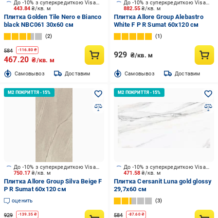
До -10% з суперкредиткою Visa Вигода
До -10% з суперкредиткою Visa Вигода
443.84
₴/кв. м
882.55
₴/кв. м
Плитка Golden Tile Nero e Bianco
Плитка Allore Group Alebastro
black NBС061 30x60 см
White F P R Sumat 60х120 см
2
1
584
-
116.80
₴
929
₴/кв. м
467.20
₴/кв. м
Cамовывоз
Доставим
Cамовывоз
Доставим
До -10% з суперкредиткою Visa Вигода
До -10% з суперкредиткою Visa Вигода
750.17
₴/кв. м
471.58
₴/кв. м
Плитка Allore Group Silva Beige F
Плитка Cersanit Luna gold glossy
P R Sumat 60x120 см
29,7x60 см
оценить
3
929
584
-
139.35
₴
-
87.60
₴