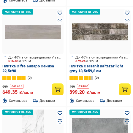
Cамовывоз
Доставим
До -10% з суперкредиткою Visa Вигода
До -10% з суперкредиткою Visa Вигода
616.88
₴/кв. м
379.24
₴/кв. м
Плитка Cifre Баваро Сениза
Плитка Cersanit Baltazar light
22,5x90
grey 18,5x59,8 см
2
2
999
499
-
349.65
₴
-
99.80
₴
649.35
399.20
₴/кв. м
₴/кв. м
Cамовывоз
Доставим
Cамовывоз
Доставим