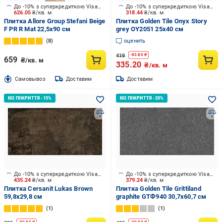
До -10% з суперкредиткою Visa Вигода
До -10% з суперкредиткою Visa Вигода
626.05
₴/кв. м
318.44
₴/кв. м
Плитка Allore Group Stefani Beige
Плитка Golden Tile Onyx Story
F PR R Mat 22,5x90 см
grey OY2051 25х40 см
8
оценить
419
-
83.80
₴
659
₴/кв. м
335.20
₴/кв. м
Cамовывоз
Доставим
Доставим
До -10% з суперкредиткою Visa Вигода
До -10% з суперкредиткою Visa Вигода
435.24
₴/кв. м
379.24
₴/кв. м
Плитка Cersanit Lukas Brown
Плитка Golden Tile Grittiland
59,8x29,8 см
graphite GTФ940 30,7x60,7 см
1
1