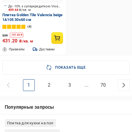
До -10% з суперкредиткою Visa Вигода
409.64
₴/кв. м
Плитка Golden Tile Valencia beige
1А105 30x60 см
4
539
-
107.80
₴
431.20
₴/кв. м
Привезём
Доставим
ПОКАЗАТЬ ЕЩЕ
1
2
3
...
70
Популярные запросы
Плитка для кухни на пол