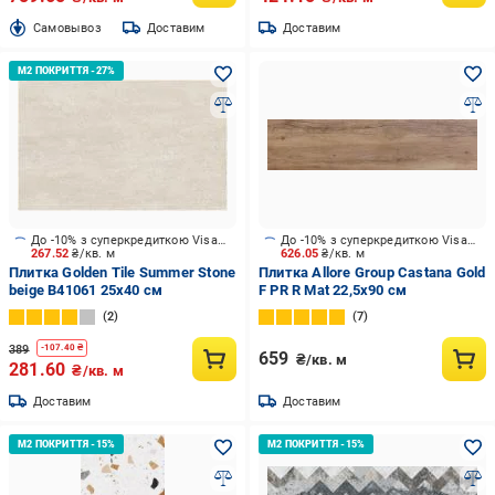
Cамовывоз
Доставим
Доставим
До -10% з суперкредиткою Visa Вигода
До -10% з суперкредиткою Visa Вигода
267.52
₴/кв. м
626.05
₴/кв. м
Плитка Golden Tile Summer Stone
Плитка Allore Group Castana Gold
beige В41061 25x40 см
F PR R Mat 22,5x90 см
2
7
389
-
107.40
₴
659
₴/кв. м
281.60
₴/кв. м
Доставим
Доставим