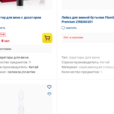
тер для вина с дозатором
Лейка для винной бутылки Flamb
Premium ZR8260201
нить
оценить
70
₴
Нет в наличии
9
₴/шт.
оставим
эраторы для вина
Тип
аэраторы для вина
ество предметов
1
Страна-производитель
Китай
а-производитель
Китай
Материал
нержавеющая сталь,си
риал
силикон,пластик
Количество предметов
1