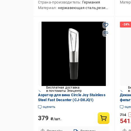
Страна-производитель
Германия
Мате
Материал
нержавеющая сталь,резина
Бесплатная доставка
Б
в почтоматы Эпицентр
в
Аэратор для вина Circle Joy Stainless
Декан
Steel Fast Decanter (CJ-DXJQ1)
фильт
оценить
оце
714
-
379
₴/шт.
541