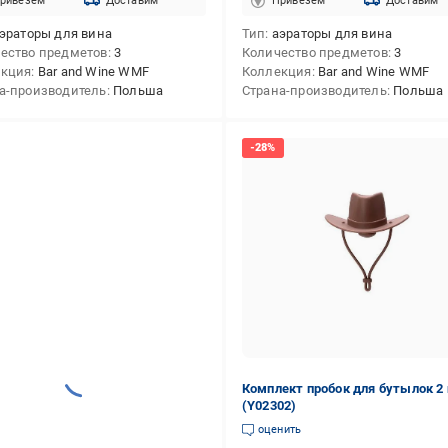
ривезём
Доставим
Привезём
Доставим
эраторы для вина
Тип
аэраторы для вина
ество предметов
3
Количество предметов
3
екция
Bar and Wine WMF
Коллекция
Bar and Wine WMF
а-производитель
Польша
Страна-производитель
Польша
Комплект пробок для бутылок 2
(Y02302)
оценить