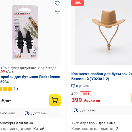
-10% з суперкредиткою Visa Вигода
3.55
₴/шт.
Комплект пробок для бутылок 2
 пробок для бутылок Fackelmann
Бежевый (Y02302-2)
46984
оценить
1
499
-
100
₴
9
399
₴/шт.
₴/компл.
Доставим
амовывоз
Доставим
эраторы для вина
Тип
аэраторы для вина
а-производитель
Китай
Количество предметов
2