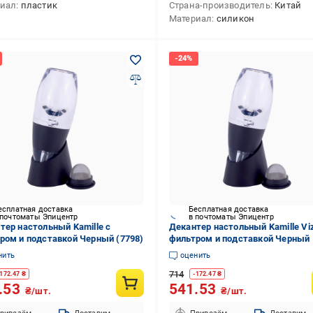
риал
пластик
Страна-производитель
Китай
Материал
силикон
есплатная доставка
Бесплатная доставка
 почтоматы Эпицентр
в почтоматы Эпицентр
тер настольный Kamille с
Декантер настольный Kamille Vi
ром и подставкой Черный (7798)
фильтром и подставкой Черный
нить
оценить
714
172.47
₴
-
172.47
₴
.53
541.53
₴/шт.
₴/шт.