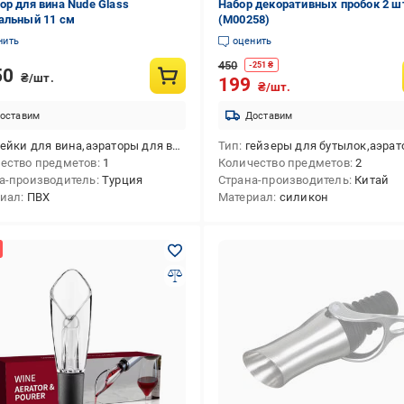
ор для вина Nude Glass
Набор декоративных пробок 2 ш
альный 11 см
(M00258)
нить
оценить
450
-
251
₴
50
₴/шт.
199
₴/шт.
оставим
Доставим
ейки для вина,аэраторы для вина
Тип
гейзеры для бутылок,аэраторы для вина,вакуумные
ество предметов
1
Количество предметов
2
а-производитель
Турция
Страна-производитель
Китай
риал
ПВХ
Материал
силикон