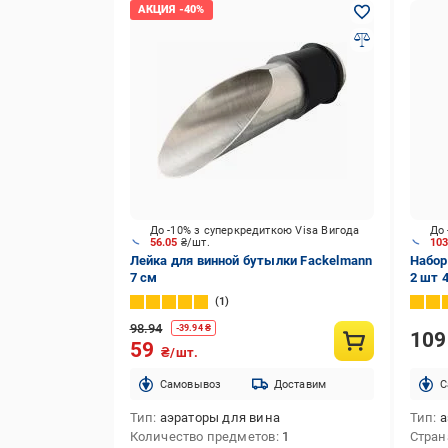
До -10% з суперкредиткою Visa Вигода
До 
56.05
₴/шт.
10
Лейка для винной бутылки Fackelmann
Набор
7 см
2 шт 
1
98.94
-
39.94
₴
10
59
₴/шт.
Cамовывоз
Доставим
C
Тип
аэраторы для вина
Тип
а
Количество предметов
1
Стран