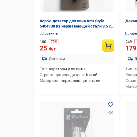
Корок-дозатор для вина Kmt Style
Декан
5404938 из нержавеющей стали 8,5 см
(5404938)
оценить
оце
100
249
-
75
₴
-
25
17
₴/г
Доставим
Д
Тип
аэраторы для вина
Тип
а
Страна-производитель
Китай
Колич
Материал
нержавеющая сталь
Стран
Мате