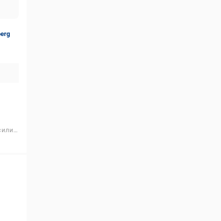
erg
ликон