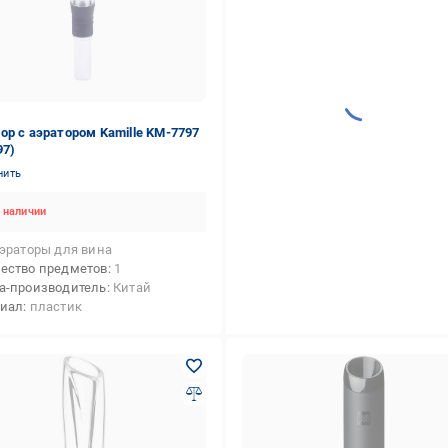
ор с аэратором Kamille KM-7797
97)
нить
 наличии
эраторы для вина
ество предметов
1
а-производитель
Китай
риал
пластик