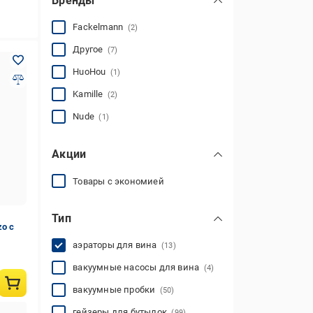
Бренды
Fackelmann
(2)
Другое
(7)
HuoHou
(1)
Kamille
(2)
Nude
(1)
Акции
Товары с экономией
Тип
zo с
аэраторы для вина
(13)
вакуумные насосы для вина
(4)
вакуумные пробки
(50)
гейзеры для бутылок
(99)