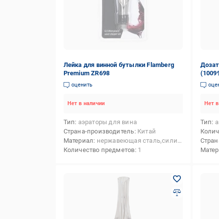
Лейка для винной бутылки Flamberg
Дозат
Premium ZR698
(1009
оценить
оце
Нет в наличии
Нет в
Тип
аэраторы для вина
Тип
а
Страна-производитель
Китай
Колич
Материал
нержавеющая сталь,силикон
Стран
Количество предметов
1
Мате