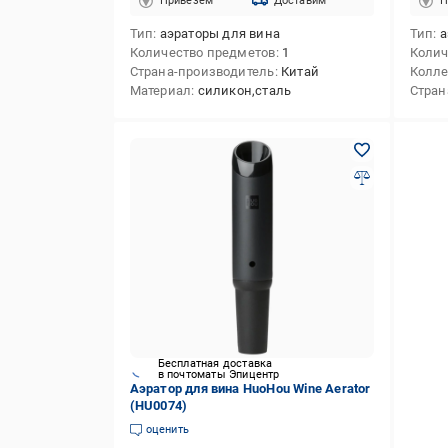
Привезём
Доставим
П
Тип
аэраторы для вина
Тип
а
Количество предметов
1
Колич
Страна-производитель
Китай
Колл
Материал
силикон,сталь
Стран
Бесплатная доставка
в почтоматы Эпицентр
Аэратор для вина HuoHou Wine Aerator
(HU0074)
оценить