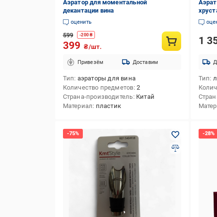
Аэратор для моментальной
Аэрат
декантации вина
хруст
оценить
оце
599
-
200
₴
1 3
399
₴/шт.
Привезём
Доставим
Д
Тип
аэраторы для вина
Тип
л
Количество предметов
2
Колич
Страна-производитель
Китай
Стран
Материал
пластик
Мате