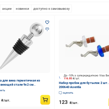
акции
новинки
доступно к самовывозу
До -10% з суперкредиткою Visa В
116.85
₴/шт.
а для вина герметичная из
Набор пробок для бутылок 2 шт.
веющей стали 9х2 см
200640 Axentia
ряная (29517)
нить
оценить
5
₴/шт.
123
₴/шт.