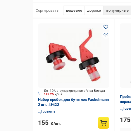
Сортировать
дешевле
дороже
популярные
До -10% з суперкредиткою Visa Вигода
147.25
₴/шт.
Пробк
Набор пробок для бутылок Fackelmann
нержа
2 шт. 49422
Сереб
оце
оценить
17
155
₴/шт.