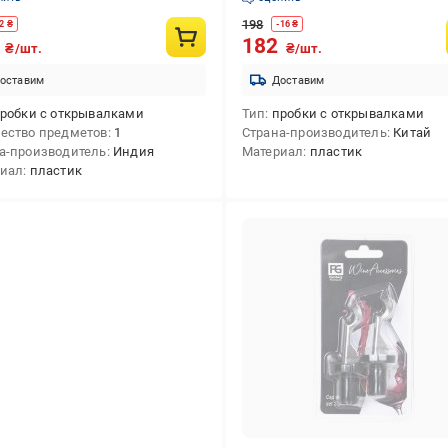
198
2
₴
-
16
₴
6
182
₴/шт.
₴/шт.
оставим
Доставим
робки с открывалками
Тип
пробки с открывалками
ество предметов
1
Страна-производитель
Китай
а-производитель
Индия
Материал
пластик
риал
пластик