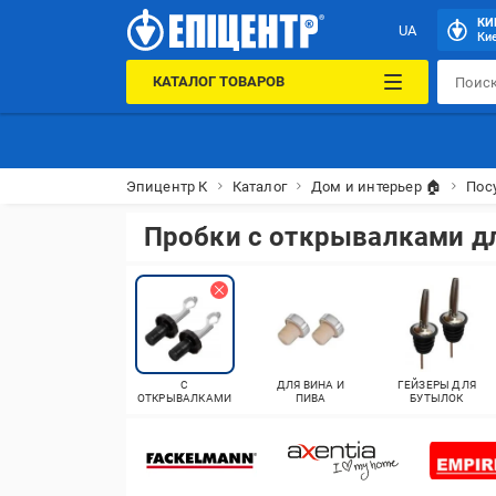
КИ
UA
Кие
КАТАЛОГ ТОВАРОВ
Эпицентр К
Каталог
Дом и интерьер 🏠
Пос
Пробки с открывалками д
С
ДЛЯ ВИНА И
ГЕЙЗЕРЫ ДЛЯ
ОТКРЫВАЛКАМИ
ПИВА
БУТЫЛОК