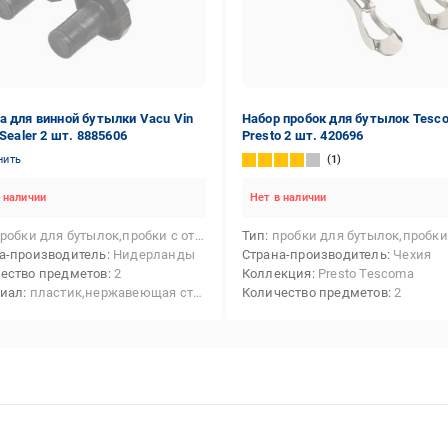
а для винной бутылки Vacu Vin
Набор пробок для бутылок Tesc
 Sealer 2 шт. 8885606
Presto 2 шт. 420696
нить
1
 наличии
Нет в наличии
робки для бутылок,пробки с открывалками
Тип
пробки для бутылок,пробки с открыв
а-производитель
Нидерланды
Страна-производитель
Чехия
ество предметов
2
Коллекция
Presto Tescoma
риал
пластик,нержавеющая сталь
Количество предметов
2