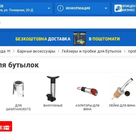
ЕВ
ЭПИЦЕН
ИНФОРМАЦИЯ
в, ул. Полярная, 20-Д
БИЗНЕС
уда 🍴
Барные аксессуары
Гейзеры и пробки для бутылок
про
ля бутылок
ДЛЯ
ВАКУУМНЫЕ
АЭРАТОРЫ ДЛЯ
ЛЕЙКИ ДЛЯ ВИНА
ШАМПАНСКОГО
ВИНА