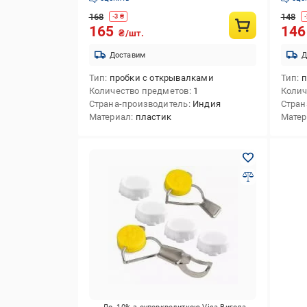
168
148
-
3
₴
-
165
14
₴/шт.
Доставим
Д
Тип
пробки с открывалками
Тип
п
Количество предметов
1
Колич
Страна-производитель
Индия
Стран
Материал
пластик
Мате