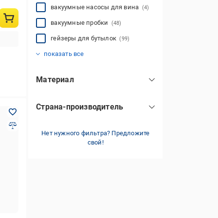
вакуумные насосы для вина
(4)
вакуумные пробки
(48)
гейзеры для бутылок
(99)
кольца для бутылок
кольца для вина
лейки для вина
лейки для коктейлей
пробки для бутылок
пробки для шампанского
(7)
(1)
(2)
(117)
(2)
(37)
показать все
Материал
нержавеющая сталь
(3)
Страна-производитель
пластик
(6)
Германия
(2)
силикон
(1)
Нет нужного фильтра? Предложите
Индия
(2)
пластик/сталь
(1)
свой!
Китай
(3)