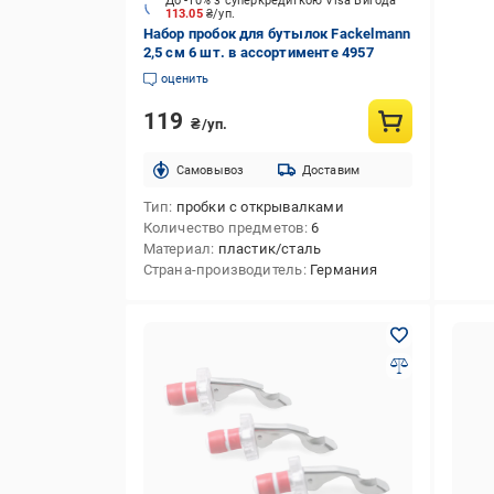
До -10% з суперкредиткою Visa Вигода
113.05
₴/уп.
Набор пробок для бутылок Fackelmann
2,5 см 6 шт. в ассортименте 4957
оценить
119
₴/уп.
Cамовывоз
Доставим
Тип
пробки с открывалками
Количество предметов
6
Материал
пластик/сталь
Страна-производитель
Германия