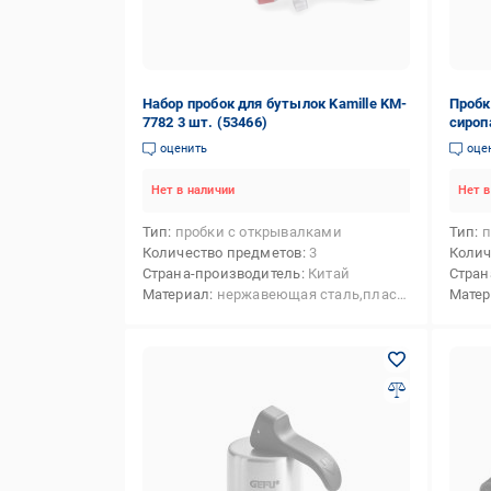
Набор пробок для бутылок Kamille KM-
Пробк
7782 3 шт. (53466)
сироп
оценить
оце
Нет в наличии
Нет в
Тип
пробки с открывалками
Тип
п
Количество предметов
3
Колич
Страна-производитель
Китай
Стран
Материал
нержавеющая сталь,пластик
Мате