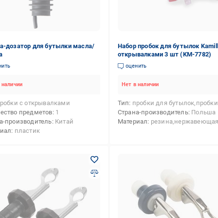
а-дозатор для бутылки масла/
Набор пробок для бутылок Kamill
а
открывалками 3 шт (KM-7782)
нить
оценить
 наличии
Нет в наличии
робки с открывалками
Тип
пробки для бутылок,пробки с открыв
ество предметов
1
Страна-производитель
Польша
а-производитель
Китай
Материал
резина,нержавеющая сталь,пл
риал
пластик