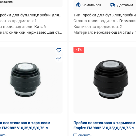
оставим
Cамовывоз
Доставим
обки для бутылок,пробки для шампанского,пробки с открывалками
Тип
пробки для бутылок,пробки с открыв
ество предметов
1
Страна-производитель
Германи
а-производитель
Китай
Количество предметов
2
риал
силикон,нержавеющая сталь,пластик
Материал
нержавеющая сталь,пла
а пластиковая к термосам
Пробка пластиковая к термосам
 EM9882 V 0,35/0,5/0,75 л
Empire EM9882 V 0,35/,0,5/0,75 л
0276)
(560061)
нить
оценить