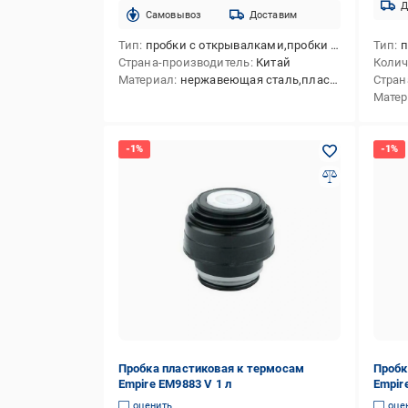
Д
Cамовывоз
Доставим
Тип
пробки с открывалками,пробки для бутылок
Тип
пр
Страна-производитель
Китай
Колич
Материал
нержавеющая сталь,пластик
Стран
Мате
Пробка пластиковая к термосам
Пробк
Empire EM9883 V 1 л
Empire
(1007
оценить
оце