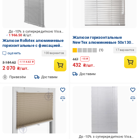
До -10% з суперкредиткою Visa Вигода
1 966.50
₴/шт.
Жалюзи горизонтальные
Жалюзи Rollotex алюминиевые
NewTex алюминиевые 50х130
горизонтальные с фиксацией
см Белый
1
123х150 см серые матовые
17 вариантов
оценить
100 вариантов
447
-
15
₴
3 184.62
-
1 114.62
₴
432
₴/шт.
2 070
₴/шт.
Доставим
Привезём
Доставим
До -10% з суперкредиткою Visa Вигода