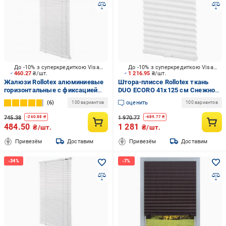
До -10% з суперкредиткою Visa Вигода
До -10% з суперкредиткою Visa Вигода
460.27
₴/шт.
1 216.95
₴/шт.
Жалюзи Rollotex алюминиевые
Штора-плиссе Rollotex ткань
горизонтальные с фиксацией
DUO ECORO 41х125 см Снежно-
53х140 см белый
белый
6
оценить
100 вариантов
100 вариантов
745.38
1 970.77
-
260.88
₴
-
689.77
₴
484.50
1 281
₴/шт.
₴/шт.
Привезём
Доставим
Привезём
Доставим