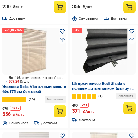
230
356
₴/шт.
₴/шт.
Доставим
Cамовывоз
Доставим
До -10% з суперкредиткою Visa Вигода
509.20
₴/шт.
Шторы-плиссе Redi Shade с
Жалюзи Bella Vita алюминиевые
полным затемнением блекаут
60х175 см бежевый
91x182 см Черный (2257829)
1
2 варианта
16
5 вариантов
400
-
29
₴
670
-
134
₴
371
₴/шт.
536
₴/шт.
Доставим
Cамовывоз
Доставим