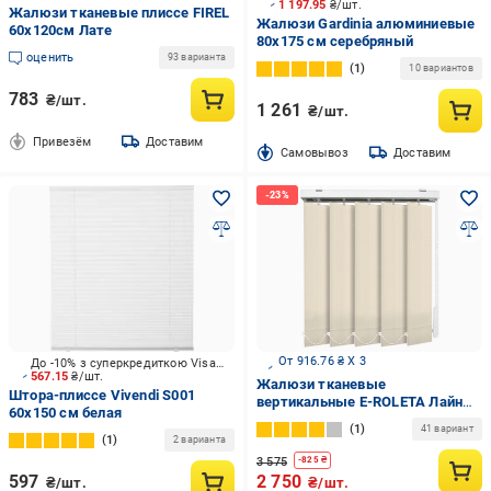
1 197.95
₴/шт.
Жалюзи тканевые плиссе FIREL
Жалюзи Gardinia алюминиевые
60х120см Лате
80х175 см серебряный
оценить
93 варианта
1
10 вариантов
783
₴/шт.
1 261
₴/шт.
Привезём
Доставим
Cамовывоз
Доставим
От 916.76 ₴ X 3
До -10% з суперкредиткою Visa Вигода
567.15
₴/шт.
Жалюзи тканевые
Штора-плиссе Vivendi S001
вертикальные E-ROLETA Лайн
60х150 см белая
8004 250х200 см Персиковый
1
41 вариант
(Lain8004-250-200)
1
2 варианта
3 575
-
825
₴
597
2 750
₴/шт.
₴/шт.