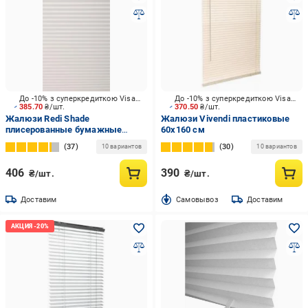
До -10% з суперкредиткою Visa Вигода
До -10% з суперкредиткою Visa Вигода
385.70
₴/шт.
370.50
₴/шт.
Жалюзи Redi Shade
Жалюзи Vivendi пластиковые
плисерованные бумажные
60х160 см
121х182 см белый
37
30
10 вариантов
10 вариантов
406
390
₴/шт.
₴/шт.
Доставим
Cамовывоз
Доставим