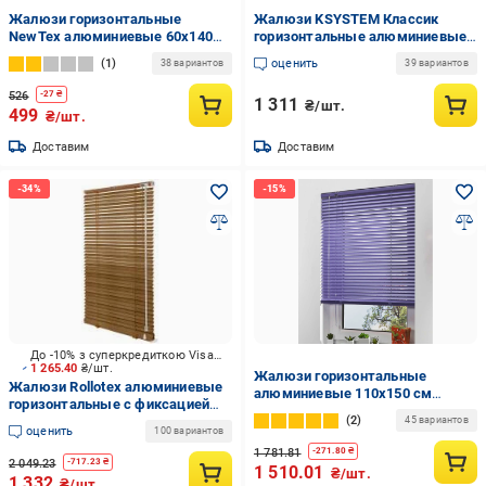
Жалюзи горизонтальные
Жалюзи KSYSTEM Классик
NewTex алюминиевые 60х140
горизонтальные алюминиевые
см Белый
130х160 см Белый
1
оценить
38 вариантов
39 вариантов
(100121300160)
526
-
27
₴
1 311
₴/шт.
499
₴/шт.
Доставим
Доставим
До -10% з суперкредиткою Visa Вигода
1 265.40
₴/шт.
Жалюзи горизонтальные
Жалюзи Rollotex алюминиевые
алюминиевые 110х150 см
горизонтальные с фиксацией
Фиолетовый (1101501)
2
75х140 см Светлый орех
45 вариантов
оценить
100 вариантов
1 781.81
-
271.80
₴
2 049.23
-
717.23
₴
1 510.01
₴/шт.
1 332
₴/шт.