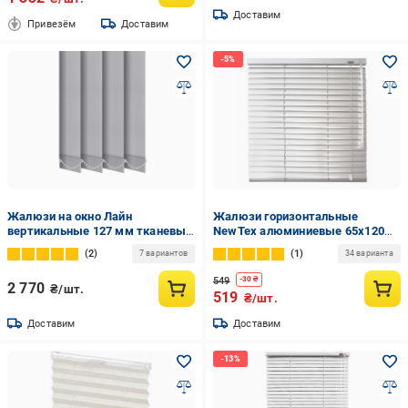
Доставим
Привезём
Доставим
Жалюзи на окно Лайн
Жалюзи горизонтальные
вертикальные 127 мм тканевые
NewTex алюминиевые 65х120
200х190 см Серый
см Белый
2
1
7 вариантов
34 варианта
549
-
30
₴
2 770
₴/шт.
519
₴/шт.
Доставим
Доставим