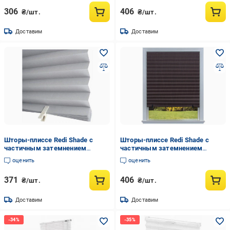
306
406
₴/шт.
₴/шт.
Доставим
Доставим
Шторы-плиссе Redi Shade с
Шторы-плиссе Redi Shade с
частичным затемнением
частичным затемнением
91x182 см Серый (7883313)
121x182 см Шоколадный
оценить
оценить
(14750144)
371
406
₴/шт.
₴/шт.
Доставим
Доставим