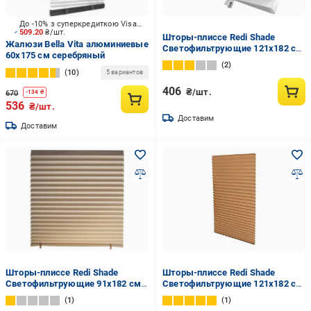
До -10% з суперкредиткою Visa Вигода
509.20
₴/шт.
Шторы-плиссе Redi Shade
Жалюзи Bella Vita алюминиевые
Светофильтрующие 121x182 см
60х175 см серебряный
Белый (14750118)
2
10
5 вариантов
406
₴/шт.
670
-
134
₴
536
₴/шт.
Доставим
Доставим
Шторы-плиссе Redi Shade
Шторы-плиссе Redi Shade
Светофильтрующие 91x182 см
Светофильтрующие 121x182 см
Бежевый (9020772)
Капучино (14750153)
1
1