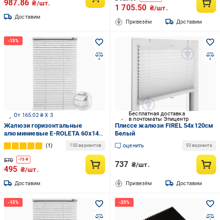
987.86
₴/шт.
1 705.50
₴/шт.
Доставим
Привезём
Доставим
Бесплатная доставка
От 165.02 ₴ X 3
в почтоматы Эпицентр
Жалюзи горизонтальные
Плиссе жалюзи FIREL 54х120см
алюминиевые E-ROLETA 60х140
Белый
см Белый (451-60-140)
1
оценить
100 вариантов
93 варианта
570
-
75
₴
737
₴/шт.
495
₴/шт.
Доставим
Привезём
Доставим