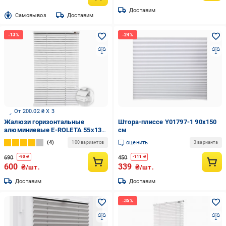
Доставим
Cамовывоз
Доставим
От 200.02 ₴ X 3
Жалюзи горизонтальные
Штора-плиссе Y01797-1 90х150
алюминиевые E-ROLETA 55х135
см
см Белый (451-55-135)
4
оценить
100 вариантов
3 варианта
690
450
-
90
₴
-
111
₴
600
339
₴/шт.
₴/шт.
Доставим
Доставим