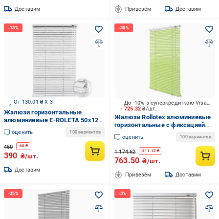
Доставим
Привезём
Доставим
От 130.01 ₴ X 3
До -10% з суперкредиткою Visa Вигода
725.32
₴/шт.
Жалюзи горизонтальные
Жалюзи Rollotex алюминиевые
алюминиевые E-ROLETA 50х120
горизонтальные с фиксацией
см Белый (451-50-120)
оценить
67х160 см Светло-салатовые
100 вариантов
оценить
100 вариантов
глянцевые
450
-
60
₴
1 174.62
-
411.12
₴
390
₴/шт.
763.50
₴/шт.
Доставим
Привезём
Доставим