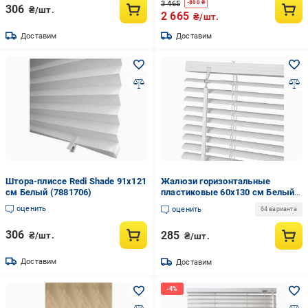
3 465
-
800
₴
306
₴/шт.
2 665
₴/шт.
Доставим
Доставим
Штора-плиссе Redi Shade 91х121
Жалюзи горизонтальные
см Белый (7881706)
пластиковые 60х130 см Белый
(48808)
оценить
оценить
64 варианта
306
285
₴/шт.
₴/шт.
Доставим
Доставим