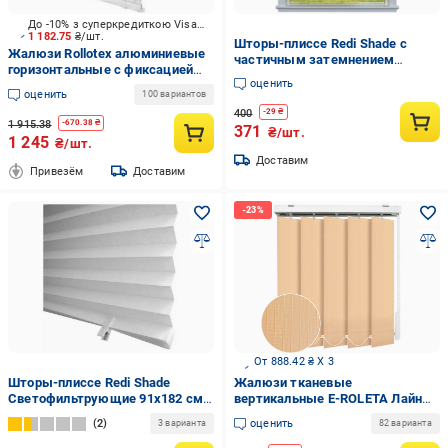
До -10% з суперкредиткою Visa Вигода
1 182.75
₴/шт.
Шторы-плиссе Redi Shade с
Жалюзи Rollotex алюминиевые
частичным затемнением
горизонтальные с фиксацией
91x182 см Шоколадный
оценить
70х170 см белые матовые
(2257825)
оценить
100 вариантов
400
-
29
₴
1 915.38
-
670.38
₴
371
₴/шт.
1 245
₴/шт.
Доставим
Привезём
Доставим
От 888.42 ₴ X 3
Шторы-плиссе Redi Shade
Жалюзи тканевые
Светофильтрующие 91x182 см
вертикальные E-ROLETA Лайн
Белый (7883307)
8307 220х220 см Абрикосовый
2
оценить
3 варианта
82 варианта
(Lain8307-220-220)