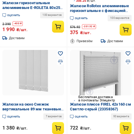
356.25
₴/шт.
Жалюзи горизонтальные
Жалюзи Rollotex алюминиевые
алюминиевые E-ROLETA 80х250
горизонтальные с фиксацией
см Салатовый (16-80-250)
оценить
40х120 см Светло-серые
100 вариантов
оценить
100 вариантов
глянцевые
2 390
-
400
₴
576.92
-
201.92
₴
1 990
₴/шт.
375
₴/шт.
Доставим
Привезём
Доставим
Бесплатная доставка
в почтоматы Эпицентр
Жалюзи на окно Снежок
Жалюзи плиссе FIREL 42x160 см
вертикальные 89 мм тканевые
Светло-серый (23358367)
100х190 см Белый
оценить
оценить
7 вариантов
93 варианта
1 380
722
₴/шт.
₴/шт.