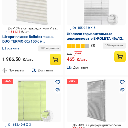
От 155.02 ₴ X 3
До -10% з суперкредиткою Visa Вигода
1 811.17
₴/шт.
Жалюзи горизонтальные
Штора-плиссе Rollotex ткань
алюминиевые E-ROLETA 46х125
DUO TERMO 60х150 см
см Белый (451-46-125)
3
Ванильный
100 вариантов
оценить
100 вариантов
535
-
70
₴
1 906.50
465
₴/шт.
₴/шт.
Доставим
Привезём
Доставим
От 663.40 ₴ X 3
До -10% з суперкредиткою Visa Вигода