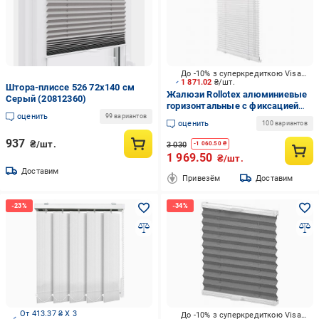
До -10% з суперкредиткою Visa Вигода
1 871.02
₴/шт.
Штора-плиссе 526 72х140 см
Жалюзи Rollotex алюминиевые
Серый (20812360)
горизонтальные с фиксацией
оценить
137х220 см белый
99 вариантов
оценить
100 вариантов
937
₴/шт.
3 030
-
1 060.50
₴
1 969.50
₴/шт.
Доставим
Привезём
Доставим
От 413.37 ₴ X 3
До -10% з суперкредиткою Visa Вигода