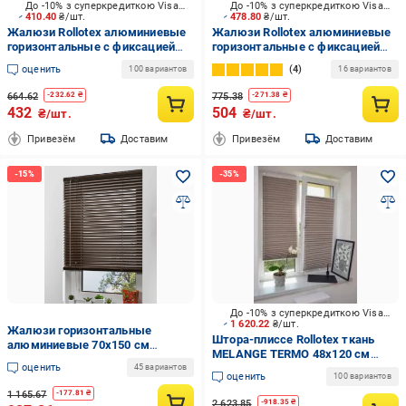
До -10% з суперкредиткою Visa Вигода
До -10% з суперкредиткою Visa Вигода
410.40
₴/шт.
478.80
₴/шт.
Жалюзи Rollotex алюминиевые
Жалюзи Rollotex алюминиевые
горизонтальные с фиксацией
горизонтальные с фиксацией
60х130 см чайная роза
55х140 см белый
оценить
4
100 вариантов
16 вариантов
664.62
775.38
-
232.62
₴
-
271.38
₴
432
504
₴/шт.
₴/шт.
Привезём
Доставим
Привезём
Доставим
До -10% з суперкредиткою Visa Вигода
1 620.22
₴/шт.
Жалюзи горизонтальные
Штора-плиссе Rollotex ткань
алюминиевые 70х150 см
MELANGE TERMO 48х120 см
Коричневый
оценить
капучино
45 вариантов
оценить
100 вариантов
1 165.67
-
177.81
₴
2 623.85
-
918.35
₴