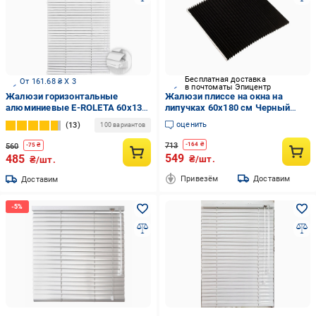
Бесплатная доставка
От 161.68 ₴ X 3
в почтоматы Эпицентр
Жалюзи горизонтальные
Жалюзи плиссе на окна на
алюминиевые E-ROLETA 60х130
липучках 60х180 см Черный
см Белый (451-60-130)
(1010748-Black)
оценить
13
100 вариантов
713
-
164
₴
560
-
75
₴
549
485
₴/шт.
₴/шт.
Привезём
Доставим
Доставим