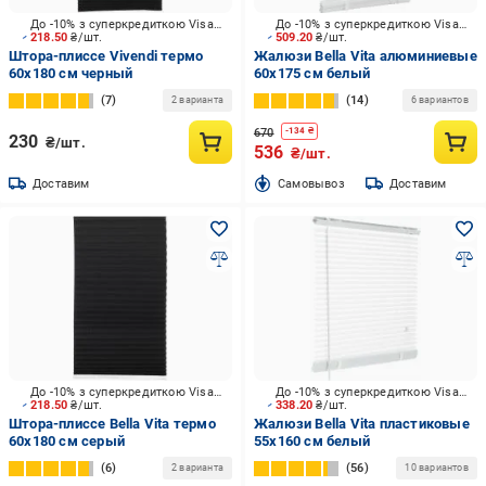
До -10% з суперкредиткою Visa Вигода
До -10% з суперкредиткою Visa Вигода
218.50
₴/шт.
509.20
₴/шт.
Штора-плиссе Vivendi термо
Жалюзи Bella Vita алюминиевые
60х180 см черный
60х175 см белый
7
14
2 варианта
6 вариантов
670
-
134
₴
230
₴/шт.
536
₴/шт.
Доставим
Cамовывоз
Доставим
До -10% з суперкредиткою Visa Вигода
До -10% з суперкредиткою Visa Вигода
218.50
₴/шт.
338.20
₴/шт.
Штора-плиссе Bella Vita термо
Жалюзи Bella Vita пластиковые
60х180 см серый
55х160 см белый
6
56
2 варианта
10 вариантов