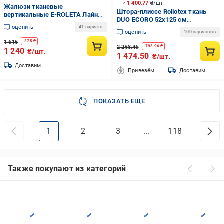
1 400.77
₴/шт.
Жалюзи тканевые
Штора-плиссе Rollotex ткань
вертикальные E-ROLETA Лайн
DUO ECORO 52х125 см
8001 150х150 см Белый
оценить
Графитовый
41 вариант
(Lain8001-150-150)
оценить
100 вариантов
1 615
-
375
₴
2 268.46
-
793.96
₴
1 240
₴/шт.
1 474.50
₴/шт.
Доставим
Привезём
Доставим
ПОКАЗАТЬ ЕЩЕ
1
2
3
...
118
Также покупают из категорий