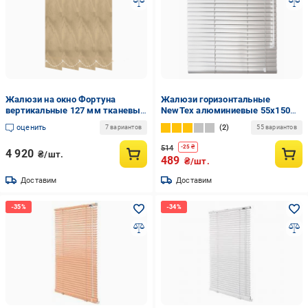
Жалюзи на окно Фортуна
Жалюзи горизонтальные
вертикальные 127 мм тканевые
NewTex алюминиевые 55х150
220х230 см Бежевый
см Белый
оценить
2
7 вариантов
55 вариантов
514
-
25
₴
4 920
₴/шт.
489
₴/шт.
Доставим
Доставим