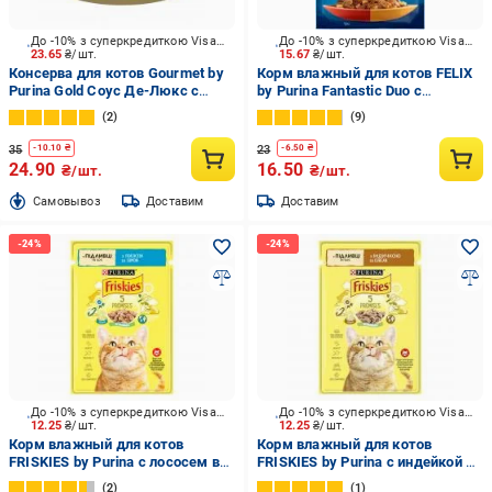
До -10% з суперкредиткою Visa Вигода
До -10% з суперкредиткою Visa Вигода
23.65
₴/шт.
15.67
₴/шт.
Консерва для котов Gourmet by
Корм влажный для котов FELIX
Purina Gold Соус Де-Люкс с
by Purina Fantastic Duo с
курицей 85 г
говядиной и птицей в желе 85 г
2
9
35
23
-
10.10
₴
-
6.50
₴
24.90
16.50
₴/шт.
₴/шт.
Cамовывоз
Доставим
Доставим
До -10% з суперкредиткою Visa Вигода
До -10% з суперкредиткою Visa Вигода
12.25
₴/шт.
12.25
₴/шт.
Корм влажный для котов
Корм влажный для котов
FRISKIES by Purina с лососем в
FRISKIES by Purina с индейкой в
подливке 85 г
подливке 85 г
2
1