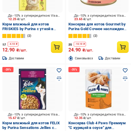
До -10% з суперкредиткою Visa Вигода
До -10% з суперкредиткою Visa Вигода
12.25
₴/шт.
23.65
₴/шт.
Корм влажный для котов
Консерва для котов Gourmet by
FRISKIES by Purina с уткой в
Purina Gold Сочное наслаждение
подливке 85 г
с лососем 85 г
2
2
17
35
-
4.10
₴
-
10.10
₴
12.90
24.90
₴/шт.
₴/шт.
Доставим
Cамовывоз
Доставим
До -10% з суперкредиткою Visa Вигода
До -10% з суперкредиткою Visa Вигода
15.67
₴/шт.
12.35
₴/шт.
Корм влажный для котов FELIX
Консерва Club 4 Paws Премиум
by Purina Sensations Jellies с
"С курицей в соусе" для