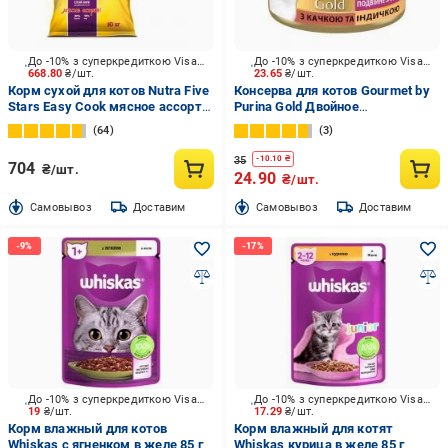
До -10% з суперкредиткою Visa Вигода
До -10% з суперкредиткою Visa Вигода
668.80
₴/шт.
23.65
₴/шт.
Корм сухой для котов Nutra Five
Консерва для котов Gourmet by
Stars Easy Cook мясное ассорти
Purina Gold Двойное
10 кг
удовольствие с уткой и
64
3
индейкой 85 г
35
-
10.10
₴
704
₴/шт.
24.90
₴/шт.
Cамовывоз
Доставим
Cамовывоз
Доставим
До -10% з суперкредиткою Visa Вигода
До -10% з суперкредиткою Visa Вигода
19
₴/шт.
17.29
₴/шт.
Корм влажный для котов
Корм влажный для котят
Whiskas с ягненком в желе 85 г
Whiskas курица в желе 85 г