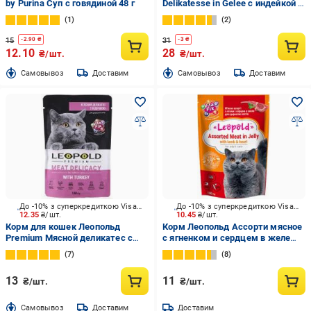
by Purina Суп с говядиной 48 г
Delikatesse in Gelee с индейкой в
желе 85 г
1
2
15
31
-
2.90
₴
-
3
₴
12.10
28
₴/шт.
₴/шт.
Cамовывоз
Доставим
Cамовывоз
Доставим
До -10% з суперкредиткою Visa Вигода
До -10% з суперкредиткою Visa Вигода
12.35
₴/шт.
10.45
₴/шт.
Корм для кошек Леопольд
Корм Леопольд Ассорти мясное
Premium Мясной деликатес с
с ягненком и сердцем в желе
индейкой 100 г
100 г
7
8
13
11
₴/шт.
₴/шт.
Cамовывоз
Доставим
Доставим