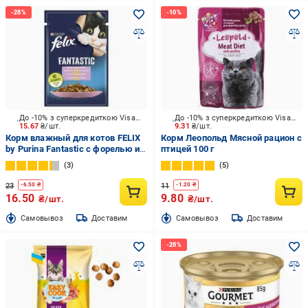
До -10% з суперкредиткою Visa Вигода
До -10% з суперкредиткою Visa Вигода
15.67
₴/шт.
9.31
₴/шт.
Корм влажный для котов FELIX
Корм Леопольд Мясной рацион с
by Purina Fantastic с форелью и
птицей 100 г
зелеными бобами в желе 85 г
3
5
23
11
-
6.50
₴
-
1.20
₴
16.50
9.80
₴/шт.
₴/шт.
Cамовывоз
Доставим
Cамовывоз
Доставим