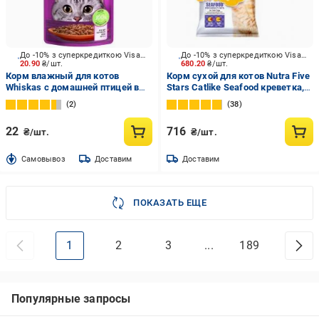
До -10% з суперкредиткою Visa Вигода
До -10% з суперкредиткою Visa Вигода
20.90
₴/шт.
680.20
₴/шт.
Корм влажный для котов
Корм сухой для котов Nutra Five
Whiskas с домашней птицей в
Stars Catlike Seafood креветка,
соусе 85 г
курица, рыба и рис 10 кг
2
38
22
716
₴/шт.
₴/шт.
Cамовывоз
Доставим
Доставим
ПОКАЗАТЬ ЕЩЕ
1
2
3
...
189
Популярные запросы