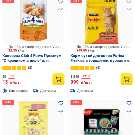
До -10% з суперкредиткою Visa Вигода
До -10% з суперкредиткою Visa Вигода
12.35
₴/шт.
949.05
₴/шт.
Консерва Club 4 Paws Премиум
Корм сухой для котов Purina
"С кроликом в желе" для
Friskies с говядиной, курицей и
взрослых кошек 85 г
овощами 10 кг
2
8
20
1 290
-
7
₴
-
291
₴
13
999
₴/шт.
₴/шт.
Cамовывоз
Доставим
Доставим