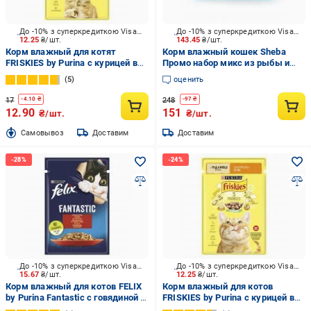
До -10% з суперкредиткою Visa Вигода
До -10% з суперкредиткою Visa Вигода
12.25
₴/шт.
143.45
₴/шт.
Корм влажный для котят
Корм влажный кошек Sheba
FRISKIES by Purina с курицей в
Промо набор микс из рыбы и
подливке 85 г
мяса 6+2 х 85 г
5
оценить
17
248
-
4.10
₴
-
97
₴
12.90
151
₴/шт.
₴/шт.
Cамовывоз
Доставим
Доставим
До -10% з суперкредиткою Visa Вигода
До -10% з суперкредиткою Visa Вигода
15.67
₴/шт.
12.25
₴/шт.
Корм влажный для котов FELIX
Корм влажный для котов
by Purina Fantastic с говядиной в
FRISKIES by Purina с курицей в
желе 85 г
подливке 85 г