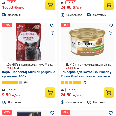
23
35
-
6.50
₴
-
10.10
₴
16.50
24.90
₴/шт.
₴/шт.
Доставим
Cамовывоз
Доставим
До -10% з суперкредиткою Visa Вигода
До -10% з суперкредиткою Visa Вигода
9.31
₴/шт.
23.65
₴/шт.
Корм Леопольд Мясной рацион с
Консерва для котов Gourmet by
кроликом 100 г
Purina Gold кусочки в паштете с
уткой, морковью и шпинатом 85
8
8
г
11
35
-
1.20
₴
-
10.10
₴
9.80
24.90
₴/шт.
₴/шт.
Доставим
Cамовывоз
Доставим