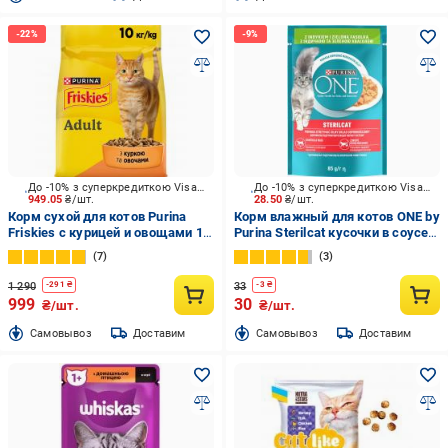
До -10% з суперкредиткою Visa Вигода
До -10% з суперкредиткою Visa Вигода
949.05
₴/шт.
28.50
₴/шт.
Корм сухой для котов Purina
Корм влажный для котов ONE by
Friskies с курицей и овощами 10
Purina Sterilcat кусочки в соусе с
кг
индейкой и зеленой фасолью 85
7
3
г
1 290
33
-
291
₴
-
3
₴
999
30
₴/шт.
₴/шт.
Cамовывоз
Доставим
Cамовывоз
Доставим