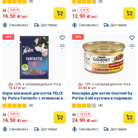
3
2
23
17
-
6.50
₴
-
4.10
₴
16.50
12.90
₴/шт.
₴/шт.
Cамовывоз
Доставим
Cамовывоз
Доставим
До -10% з суперкредиткою Visa Вигода
До -10% з суперкредиткою Visa Вигода
15.67
₴/шт.
23.65
₴/шт.
Корм влажный для котов FELIX
Консерва для котов Gourmet by
by Purina Fantastiс с ягненком в
Purina Gold кусочки в подливке с
желе 85 г
лососем и курицей 85 г
3
4
23
35
-
6.50
₴
-
10.10
₴
16.50
24.90
₴/шт.
₴/шт.
Cамовывоз
Доставим
Cамовывоз
Доставим