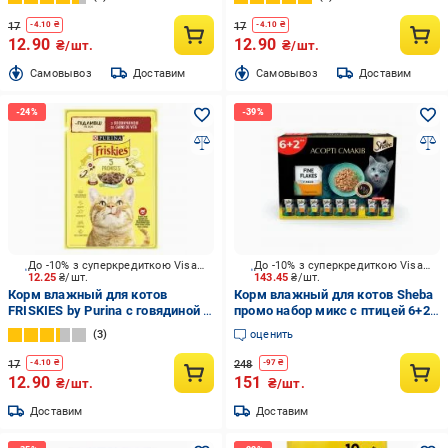
17
17
-
4.10
₴
-
4.10
₴
12.90
12.90
₴/шт.
₴/шт.
Cамовывоз
Доставим
Cамовывоз
Доставим
До -10% з суперкредиткою Visa Вигода
До -10% з суперкредиткою Visa Вигода
12.25
₴/шт.
143.45
₴/шт.
Корм влажный для котов
Корм влажный для котов Sheba
FRISKIES by Purina с говядиной в
промо набор микс с птицей 6+2
подливке 85 г
х 85 г
3
оценить
17
248
-
4.10
₴
-
97
₴
12.90
151
₴/шт.
₴/шт.
Доставим
Доставим