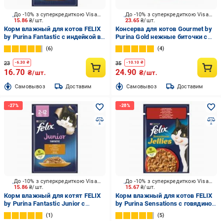
До -10% з суперкредиткою Visa Вигода
До -10% з суперкредиткою Visa Вигода
15.86
₴/шт.
23.65
₴/шт.
Корм влажный для котов FELIX
Консерва для котов Gourmet by
by Purina Fantastic с индейкой в
Purina Gold нежные биточки с
желе 85 г
курицей и морковью 85 г
6
4
23
35
-
6.30
₴
-
10.10
₴
16.70
24.90
₴/шт.
₴/шт.
Cамовывоз
Доставим
Cамовывоз
Доставим
До -10% з суперкредиткою Visa Вигода
До -10% з суперкредиткою Visa Вигода
15.86
₴/шт.
15.67
₴/шт.
Корм влажный для котят FELIX
Корм влажный для котов FELIX
by Purina Fantastic Junior с
by Purina Sensations с говядиной
курицей в желе 85 г
и томатами в желе 85 г
1
5