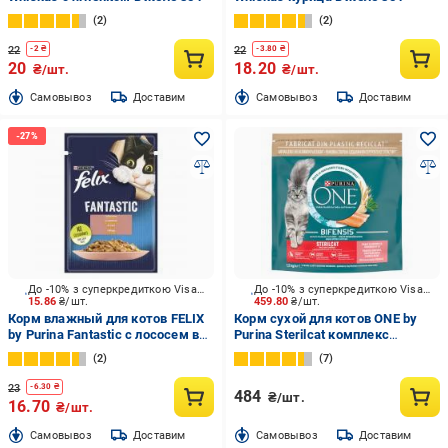
2
2
22
22
-
2
₴
-
3.80
₴
20
18.20
₴/шт.
₴/шт.
Cамовывоз
Доставим
Cамовывоз
Доставим
До -10% з суперкредиткою Visa Вигода
До -10% з суперкредиткою Visa Вигода
15.86
₴/шт.
459.80
₴/шт.
Корм влажный для котов FELIX
Корм сухой для котов ONE by
by Purina Fantastic с лососем в
Purina Sterilcat комплекс
желе 85 г
Bifensis с лососем 1,5 кг
2
7
23
-
6.30
₴
484
₴/шт.
16.70
₴/шт.
Cамовывоз
Доставим
Cамовывоз
Доставим