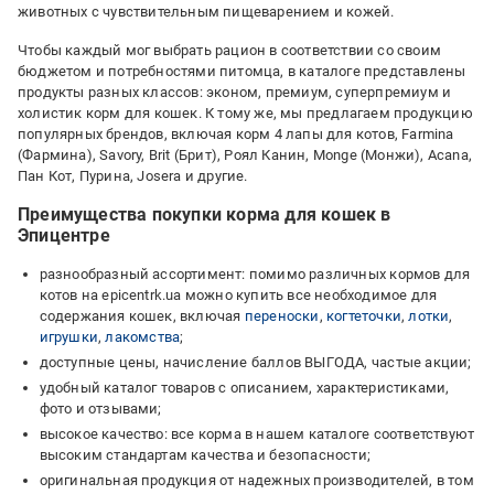
животных с чувствительным пищеварением и кожей.
Чтобы каждый мог выбрать рацион в соответствии со своим
бюджетом и потребностями питомца, в каталоге представлены
продукты разных классов: эконом, премиум, суперпремиум и
холистик корм для кошек. К тому же, мы предлагаем продукцию
популярных брендов, включая корм 4 лапы для котов, Farmina
(Фармина), Savory, Brit (Брит), Роял Канин, Monge (Монжи), Acana,
Пан Кот, Пурина, Josera и другие.
Преимущества покупки корма для кошек в
Эпицентре
разнообразный ассортимент: помимо различных кормов для
котов на epicentrk.ua можно купить все необходимое для
содержания кошек, включая
переноски
,
когтеточки
,
лотки
,
игрушки
,
лакомства
;
доступные цены, начисление баллов ВЫГОДА, частые акции;
удобный каталог товаров с описанием, характеристиками,
фото и отзывами;
высокое качество: все корма в нашем каталоге соответствуют
высоким стандартам качества и безопасности;
оригинальная продукция от надежных производителей, в том