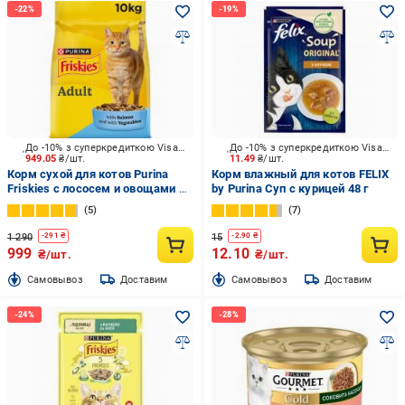
До -10% з суперкредиткою Visa Вигода
До -10% з суперкредиткою Visa Вигода
949.05
₴/шт.
11.49
₴/шт.
Корм сухой для котов Purina
Корм влажный для котов FELIX
Friskies с лососем и овощами 10
by Purina Суп с курицей 48 г
кг
5
7
1 290
15
-
291
₴
-
2.90
₴
999
12.10
₴/шт.
₴/шт.
Cамовывоз
Доставим
Cамовывоз
Доставим