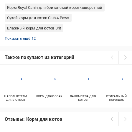
Корм Royal Canin для британской короткошерстной
Сухой корм для котов Club 4 Paws
Влажный корм для котов Brit
Whiskas 300 г
Корм для кошек Happy Cat 10 кг
Консервы для котят
Корм для котят Happy Cat
Консервы для котов Мяу
Сухой корм для котов холистик
Корм Ройчер для котов 10 кг
Корм для котов премиум стерилизованным
Корм Royal Canin для мейн-кунов
Cat Chow влажный корм для кошек
Влажный корм Вискас
Корм для котят Josera
Показать ещё 12
Также покупают из категорий
НАПОЛНИТЕЛИ
КОРМ ДЛЯ СОБАК
ЛАКОМСТВА ДЛЯ
СТИРАЛЬНЫЙ
ДЛЯ ЛОТКОВ
КОТОВ
ПОРОШОК
Отзывы: Корм для котов