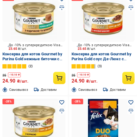
До -10% з суперкредиткою Visa Вигода
До -10% з суперкредиткою Visa Вигода
23.65
₴/шт.
23.65
₴/шт.
Консерва для котов Gourmet by
Консерва для котов Gourmet by
Purina Gold нежные биточки с
Purina Gold соус Де-Люкс с
индейкой и шпинатом 85 г
говядиной 85 г
2
3
35
35
-
10.10
₴
-
10.10
₴
24.90
24.90
₴/шт.
₴/шт.
Cамовывоз
Доставим
Cамовывоз
Доставим