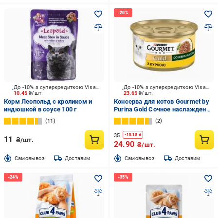
До -10% з суперкредиткою Visa Вигода
До -10% з суперкредиткою Visa Вигода
10.45
₴/шт.
23.65
₴/шт.
Корм Леопольд с кроликом и
Консерва для котов Gourmet by
индюшкой в соусе 100 г
Purina Gold Сочное наслаждение
с курицей 85 г
11
2
35
-
10.10
₴
11
₴/шт.
24.90
₴/шт.
Cамовывоз
Доставим
Cамовывоз
Доставим