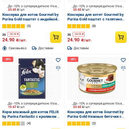
До -10% з суперкредиткою Visa Вигода
До -10% з суперкредиткою Visa Вигода
23.65
₴/шт.
23.65
₴/шт.
Консерва для котов Gourmet by
Консерва для котят Gourmet by
Purina Gold паштет с индейкой
Purina Gold паштет с телятиной
85 г
85 г
5
8
35
35
-
10.10
₴
-
10.10
₴
24.90
24.90
₴/шт.
₴/шт.
Cамовывоз
Доставим
Доставим
До -10% з суперкредиткою Visa Вигода
До -10% з суперкредиткою Visa Вигода
15.67
₴/шт.
23.65
₴/шт.
Корм влажный для котов FELIX
Консерва для котов Gourmet by
by Purina Fantastic с кроликом в
Purina Gold Нежные биточки с
желе 85 г
говядиной и томатами 85 г
4
2