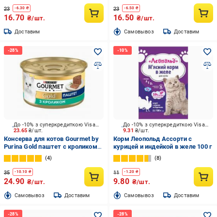
23
23
-
6.30
₴
-
6.50
₴
16.70
16.50
₴/шт.
₴/шт.
Доставим
Cамовывоз
Доставим
До -10% з суперкредиткою Visa Вигода
До -10% з суперкредиткою Visa Вигода
23.65
₴/шт.
9.31
₴/шт.
Консерва для котов Gourmet by
Корм Леопольд Ассорти с
Purina Gold паштет с кроликом
курицей и индейкой в желе 100 г
85 г
4
8
35
11
-
10.10
₴
-
1.20
₴
24.90
9.80
₴/шт.
₴/шт.
Cамовывоз
Доставим
Cамовывоз
Доставим