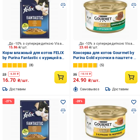
До -10% з суперкредиткою Visa Вигода
До -10% з суперкредиткою Visa Вигода
15.86
₴/шт.
23.65
₴/шт.
Корм влажный для котов FELIX
Консерва для котов Gourmet by
by Purina Fantastic с курицей в
Purina Gold кусочки в паштете с
желе 85 г
кроликом 85 г
8
5
23
35
-
6.30
₴
-
10.10
₴
16.70
24.90
₴/шт.
₴/шт.
Доставим
Cамовывоз
Доставим