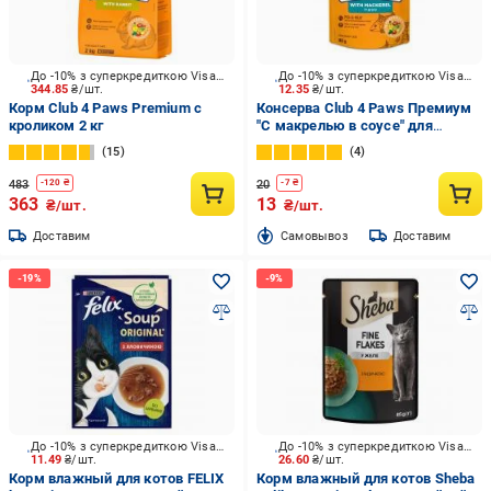
До -10% з суперкредиткою Visa Вигода
До -10% з суперкредиткою Visa Вигода
344.85
₴/шт.
12.35
₴/шт.
Корм Club 4 Paws Premium с
Консерва Club 4 Paws Премиум
кроликом 2 кг
"С макрелью в соусе" для
взрослых кошек 85 г
15
4
483
20
-
120
₴
-
7
₴
363
13
₴/шт.
₴/шт.
Доставим
Cамовывоз
Доставим
До -10% з суперкредиткою Visa Вигода
До -10% з суперкредиткою Visa Вигода
11.49
₴/шт.
26.60
₴/шт.
Корм влажный для котов FELIX
Корм влажный для котов Sheba