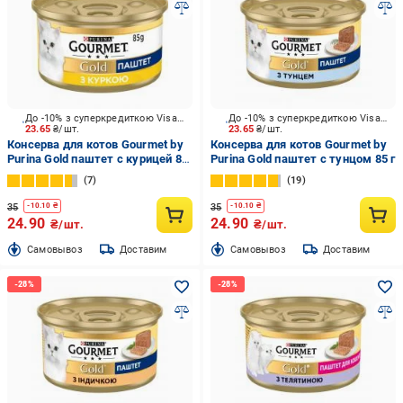
До -10% з суперкредиткою Visa Вигода
До -10% з суперкредиткою Visa Вигода
23.65
₴/шт.
23.65
₴/шт.
Консерва для котов Gourmet by
Консерва для котов Gourmet by
Purina Gold паштет с курицей 85
Purina Gold паштет с тунцом 85 г
г
7
19
35
35
-
10.10
₴
-
10.10
₴
24.90
24.90
₴/шт.
₴/шт.
Cамовывоз
Доставим
Cамовывоз
Доставим