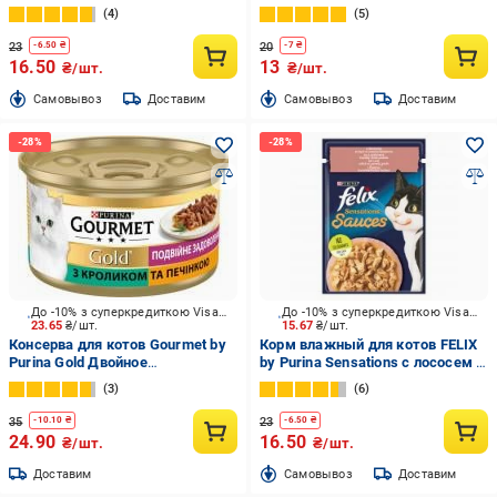
уткой и шпинатом в желе 85 г
взрослых кошек 85 г
4
5
23
20
-
6.50
₴
-
7
₴
16.50
13
₴/шт.
₴/шт.
Cамовывоз
Доставим
Cамовывоз
Доставим
До -10% з суперкредиткою Visa Вигода
До -10% з суперкредиткою Visa Вигода
23.65
₴/шт.
15.67
₴/шт.
Консерва для котов Gourmet by
Корм влажный для котов FELIX
Purina Gold Двойное
by Purina Sensations с лососем и
удовольствие с кроликом и
креветками в соусе 85 г
3
6
печенью 85 г
35
23
-
10.10
₴
-
6.50
₴
24.90
16.50
₴/шт.
₴/шт.
Доставим
Cамовывоз
Доставим