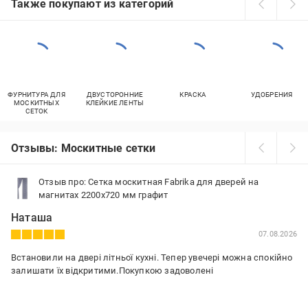
Также покупают из категорий
ФУРНИТУРА ДЛЯ
ДВУСТОРОННИЕ
КРАСКА
УДОБРЕНИЯ
МОСКИТНЫХ
КЛЕЙКИЕ ЛЕНТЫ
СЕТОК
Отзывы: Москитные сетки
Отзыв про: Сетка москитная Fabrika для дверей на
магнитах 2200х720 мм графит
Наташа
07.08.2026
Встановили на двері літньої кухні. Тепер увечері можна спокійно
залишати їх відкритими.Покупкою задоволені