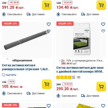
739
168
-
147.80
₴
-
33.60
₴
591.20
134.40
₴/шт.
₴/шт.
Cамовывоз
Доставим
Cамовывоз
Доставим
До -10% з суперкредиткою Visa Вигода
280.44
₴/шт.
Сетка антимоскитная
Сетка антимоскитная для окон
универсальная отрезная 1,6х30
с двойной лентой велкро MVM
м серый
оценить
WND-1500 Black 1500х900 мм
2
черный
135
-
30
₴
369
-
73.80
₴
105
₴/пог. м
295.20
₴/шт.
Cамовывоз
Доставим
Cамовывоз
Доставим