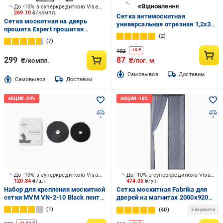
До -10% з суперкредиткою Visa Вигода
269.10
₴/компл.
Сетка антимоскитная
Сетка москитная на дверь
универсальная отрезная 1,2х30
прошита Expert прошитая
м (1х1 мм) серый
2
2100х1000 мм серый
7
102
-
15
₴
299
87
₴/компл.
₴/пог. м
Cамовывоз
Доставим
Cамовывоз
Доставим
До -10% з суперкредиткою Visa Вигода
До -10% з суперкредиткою Visa Вигода
120.84
₴/шт.
474.05
₴/уп.
Набор для крепления москитной
Сетка москитная Fabrika для
сетки MVM VN-2-10 Black лента-
дверей на магнитах 2000х920
липучка велкро двойная 6000х10
мм графит
1
40
3 варианта
мм черный