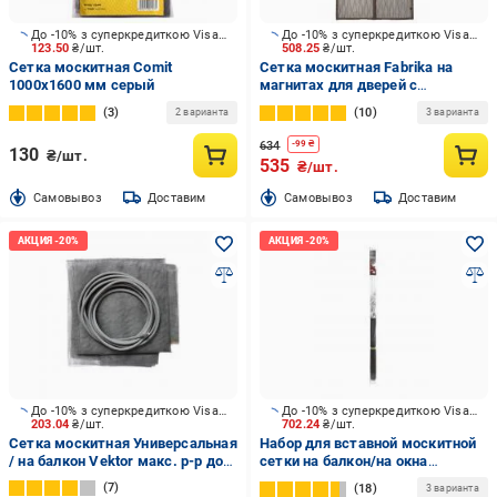
До -10% з суперкредиткою Visa Вигода
До -10% з суперкредиткою Visa Вигода
123.50
₴/шт.
508.25
₴/шт.
Сетка москитная Comit
Сетка москитная Fabrika на
1000х1600 мм серый
магнитах для дверей с
подхватом 2000х920 мм мокко
3
10
2 варианта
3 варианта
634
-
99
₴
130
₴/шт.
535
₴/шт.
Cамовывоз
Доставим
Cамовывоз
Доставим
До -10% з суперкредиткою Visa Вигода
До -10% з суперкредиткою Visa Вигода
203.04
₴/шт.
702.24
₴/шт.
Сетка москитная Универсальная
Набор для вставной москитной
/ на балкон Vektor макс. р-р до
сетки на балкон/на окна
1600х800 мм серый
наружная Rollotex Сделай сам
7
18
3 варианта
1500х750 мм белый