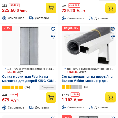
282
-
56.40
₴
924
-
184.80
₴
225.60
739.20
₴/шт.
₴/шт.
Cамовывоз
Доставим
Cамовывоз
Доставим
До -10% з суперкредиткою Visa Вигода
До -10% з суперкредиткою Visa Вигода
645.05
₴/уп.
1 036.80
₴/шт.
Сетка москитная Fabrika на
Сетка москитная на дверь / на
магнитах для дверей KING KONG
балкон Vektor макс. р-р до
2000х820 мм серый
2200х800 мм белый
4
36
2 варианта
1 440
-
288
₴
799
-
120
₴
1 152
679
₴/шт.
₴/уп.
Cамовывоз
Доставим
Cамовывоз
Доставим