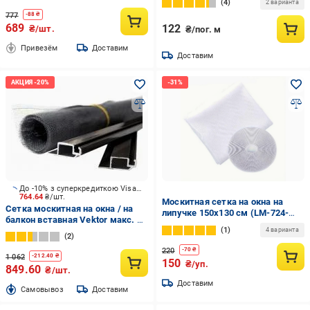
4
2 варианта
777
-
88
₴
689
122
₴/шт.
₴/пог. м
Привезём
Доставим
Доставим
До -10% з суперкредиткою Visa Вигода
764.64
₴/шт.
Москитная сетка на окна на
Сетка москитная на окна / на
липучке 150х130 см (LM-724-
балкон вставная Vektor макс. р-
130)
1
р до 1500х750 мм коричневый
4 варианта
2
220
-
70
₴
1 062
-
212.40
₴
150
₴/уп.
849.60
₴/шт.
Доставим
Cамовывоз
Доставим