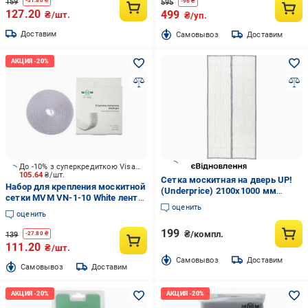
159
-
31.80
₴
595
-
96
₴
127.20
499
₴/шт.
₴/уп.
Доставим
Cамовывоз
Доставим
До -10% з суперкредиткою Visa Вигода
105.64
₴/шт.
Сетка москитная на дверь UP!
Набор для крепления москитной
(Underprice) 2100х1000 мм
сетки MVM VN-1-10 White лента-
серый
оценить
липучка велкро 6000х10 мм
оценить
белая
199
₴/компл.
139
-
27.80
₴
111.20
₴/шт.
Cамовывоз
Доставим
Cамовывоз
Доставим