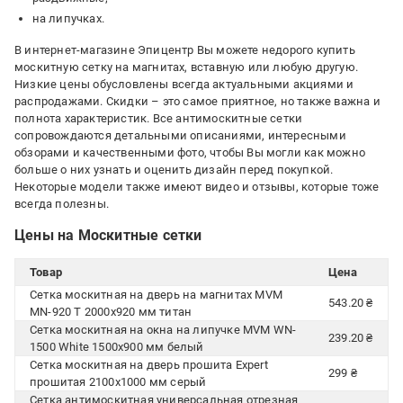
на липучках.
В интернет-магазине Эпицентр Вы можете недорого купить
москитную сетку на магнитах, вставную или любую другую.
Низкие цены обусловлены всегда актуальными акциями и
распродажами. Скидки – это самое приятное, но также важна и
полнота характеристик. Все антимоскитные сетки
сопровождаются детальными описаниями, интересными
обзорами и качественными фото, чтобы Вы могли как можно
больше о них узнать и оценить дизайн перед покупкой.
Некоторые модели также имеют видео и отзывы, которые тоже
всегда полезны.
Цены на Москитные сетки
Товар
Цена
Сетка москитная на дверь на магнитах MVM
543.20 ₴
MN-920 T 2000х920 мм титан
Сетка москитная на окна на липучке MVM WN-
239.20 ₴
1500 White 1500х900 мм белый
Сетка москитная на дверь прошита Expert
299 ₴
прошитая 2100х1000 мм серый
Сетка антимоскитная универсальная отрезная