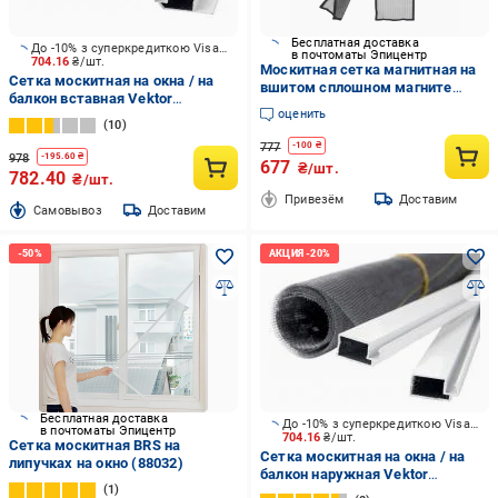
Бесплатная доставка
До -10% з суперкредиткою Visa Вигода
в почтоматы Эпицентр
704.16
₴/шт.
Москитная сетка магнитная на
Сетка москитная на окна / на
вшитом сплошном магните
балкон вставная Vektor
92х200 см
оценить
1500х750 мм серый
10
777
-
100
₴
978
-
195.60
₴
677
₴/шт.
782.40
₴/шт.
Привезём
Доставим
Cамовывоз
Доставим
Бесплатная доставка
До -10% з суперкредиткою Visa Вигода
в почтоматы Эпицентр
704.16
₴/шт.
Сетка москитная BRS на
Сетка москитная на окна / на
липучках на окно (88032)
балкон наружная Vektor
1
1500х750 мм серый