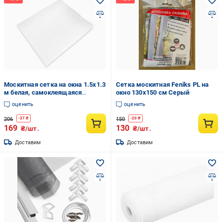
Москитная сетка на окна 1.5x1.3
Сетка москитная Feniks PL на
м белая, самоклеящаяся
окно 130х150 см Серый
антимоскитная сетка для
оценить
оценить
защиты от насекомых
(1008554-White)
206
150
-
37
₴
-
20
₴
169
130
₴/шт.
₴/шт.
Доставим
Доставим