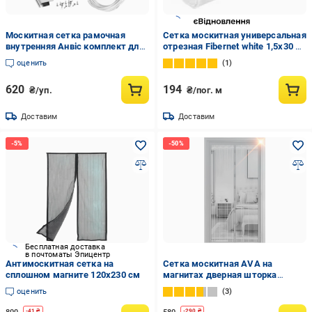
Москитная сетка рамочная
Сетка москитная универсальная
внутренняя Анвіс комплект для
отрезная Fibernet white 1,5х30 м
сборки 0,75х1,5 м Белый
белый
оценить
1
620
194
₴/уп.
₴/пог. м
Доставим
Доставим
Бесплатная доставка
в почтоматы Эпицентр
Антимоскитная сетка на
Сетка москитная AVA на
сплошном магните 120х230 см
магнитах дверная шторка
против комаров и мух 210х100
оценить
3
см Grey (15342759)
-
41
₴
-
290
₴