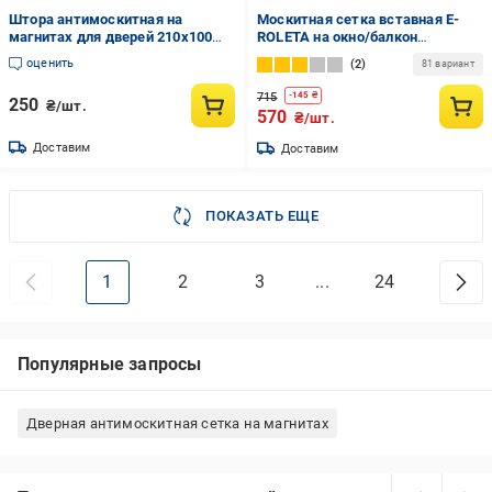
Штора антимоскитная на
Москитная сетка вставная E-
магнитах для дверей 210х100
ROLETA на окно/балкон
см (33543290)
635х1260 мм Белый (310004260)
оценить
2
81 вариант
715
-
145
₴
250
₴/шт.
570
₴/шт.
Доставим
Доставим
ПОКАЗАТЬ ЕЩЕ
1
2
3
...
24
Популярные запросы
Дверная антимоскитная сетка на магнитах