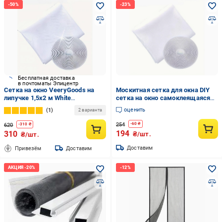
Бесплатная доставка
в почтоматы Эпицентр
Сетка на окно VeeryGoods на
Москитная сетка для окна DIY
липучке 1,5х2 м White
сетка на окно самоклеящаяся
(526194959)
1,5х1,5 м Белый (1010648-White)
оценить
1
2 варианта
254
-
60
₴
620
-
310
₴
194
310
₴/шт.
₴/шт.
Доставим
Привезём
Доставим