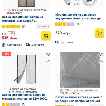
До -10% з суперкредиткою Visa Вигода
508.25
₴/шт.
Москитная сетка рамочная
Сетка москитная Fabrika на
внутренняя Анвіс комплект для
магнитах для дверей с
сборки 0,65х1,35 м Белый
1
подхватом 2200х720 мм мокко
9
2 варианта
520
₴/уп.
634
-
99
₴
535
₴/шт.
Доставим
Cамовывоз
Доставим
Бесплатная доставка
До -10% з суперкредиткою Visa Вигода
в почтоматы Эпицентр
115.90
₴/пог. м
Сетка москитная на двери на
Сетка антимоскитная на окна /
магнитах усиленная 820х2000
на двери / на балкон отрезная
мм Серый
1
Agreen серый