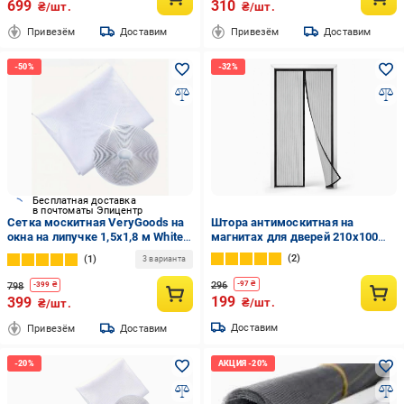
699
310
₴/шт.
₴/шт.
Привезём
Доставим
Привезём
Доставим
Бесплатная доставка
в почтоматы Эпицентр
Сетка москитная VeryGoods на
Штора антимоскитная на
окна на липучке 1,5х1,8 м White
магнитах для дверей 210х100
(526194949)
см Черный (7399689941)
2
1
3 варианта
296
-
97
₴
798
-
399
₴
199
399
₴/шт.
₴/шт.
Доставим
Привезём
Доставим