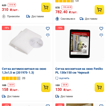
2
620
-
310
₴
978
-
195.60
₴
310
₴/шт.
782.40
₴/шт.
Привезём
Доставим
Cамовывоз
Доставим
Сетка антимоскитная на окно
Сетка москитная на окно Feniks
1,3х1,5 м (201975-1.3)
PL 130х150 см Черный
3
оценить
188
150
-
30
₴
-
20
₴
158
130
₴/шт.
₴/шт.
Доставим
Доставим