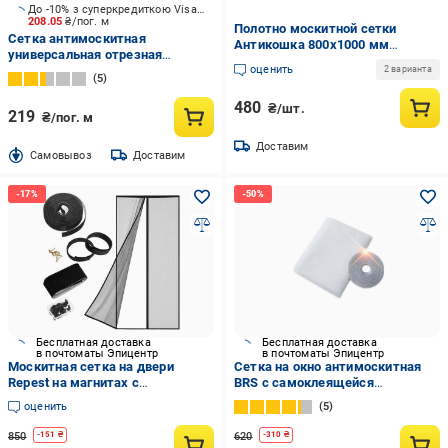
До -10% з суперкредиткою Visa Вигода
208.05
₴/пог. м
Полотно москитной сетки
Сетка антимоскитная
Антикошка 800х1000 мм
универсальная отрезная
Черный
оценить
Intermas Mosquito RO-120 50 м.п
2 варианта
5
1510531 в ассортименте
480
₴/шт.
219
₴/пог. м
Доставим
Cамовывоз
Доставим
Бесплатная доставка
Бесплатная доставка
в почтоматы Эпицентр
в почтоматы Эпицентр
Москитная сетка на двери
Сетка на окно антимоскитная
Repest на магнитах с
BRS с самоклеящейся
автозакрытием усилена без
крепежной лентой 1,5х2 м White
оценить
5
сверления 100x210 см (27688)
(429554096)
850
620
-
151
₴
-
310
₴