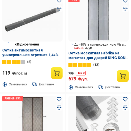
До -10% з суперкредиткою Visa Вигода
645.05
₴/уп.
Сетка антимоскитная
Сетка москитная Fabrika на
универсальная отрезная 1,4х30
магнитах для дверей KING KONG
м серый
2
2200х1000 мм серый
12
119
₴/пог. м
799
-
120
₴
679
₴/уп.
Cамовывоз
Доставим
Cамовывоз
Доставим