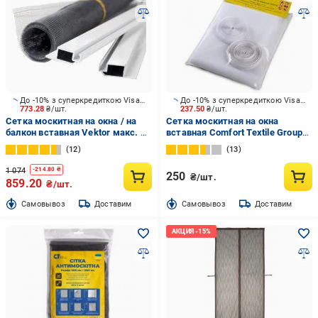
До -10% з суперкредиткою Visa Вигода
До -10% з суперкредиткою Visa Вигода
773.28
₴/шт.
237.50
₴/шт.
Сетка москитная на окна / на
Сетка москитная на окна
балкон вставная Vektor макс. р-
вставная Comfort Textile Group
р до 1500х750 мм серый
на липучке 1300х1500 мм белый
12
13
1 074
-
214.80
₴
250
₴/шт.
859.20
₴/шт.
Cамовывоз
Доставим
Cамовывоз
Доставим