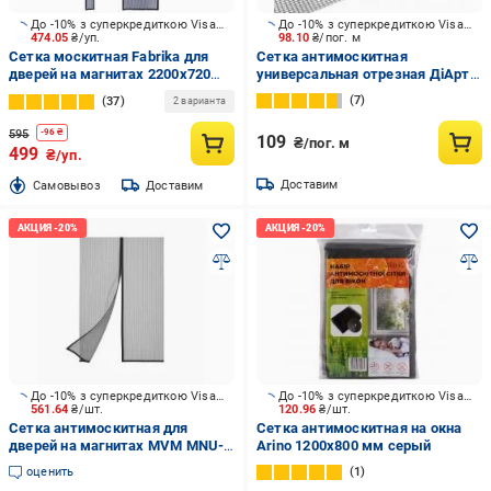
До -10% з суперкредиткою Visa Вигода
До -10% з суперкредиткою Visa Вигода
474.05
₴/уп.
98.10
₴/пог. м
Сетка москитная Fabrika для
Сетка антимоскитная
дверей на магнитах 2200х720
универсальная отрезная ДіАрт
мм графит
1,6 м 64287 серый
7
37
2 варианта
595
-
96
₴
109
₴/пог. м
499
₴/уп.
Доставим
Cамовывоз
Доставим
До -10% з суперкредиткою Visa Вигода
До -10% з суперкредиткою Visa Вигода
561.64
₴/шт.
120.96
₴/шт.
Сетка антимоскитная для
Сетка антимоскитная на окна
дверей на магнитах MVM MNU-
Arino 1200х800 мм серый
1200 T 2300х1200 мм титан
оценить
1