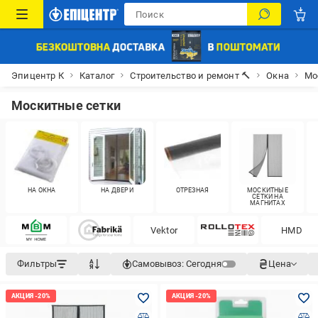
Эпицентр К
Каталог
Строительство и ремонт 🔨
Окна
Мо
Москитные сетки
НА ОКНА
НА ДВЕРИ
ОТРЕЗНАЯ
МОСКИТНЫЕ
СЕТКИ НА
МАГНИТАХ
Vektor
HMD
Фильтры
Самовывоз:
Сегодня
Цена