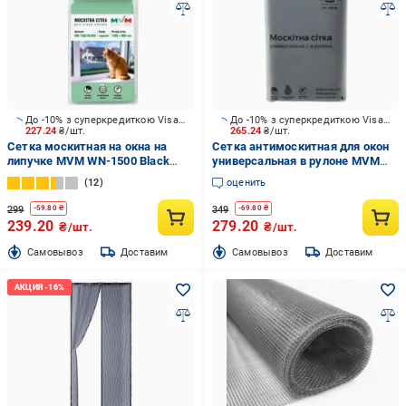
До -10% з суперкредиткою Visa Вигода
До -10% з суперкредиткою Visa Вигода
227.24
₴/шт.
265.24
₴/шт.
Сетка москитная на окна на
Сетка антимоскитная для окон
липучке MVM WN-1500 Black
универсальная в рулоне MVM
1500х900 мм черный
WNR-1500 Black 2500х1500 мм
12
оценить
черный
299
349
-
59.80
₴
-
69.80
₴
239.20
279.20
₴/шт.
₴/шт.
Cамовывоз
Доставим
Cамовывоз
Доставим