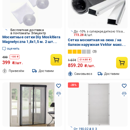
Бесплатная доставка
До -10% з суперкредиткою Visa Вигода
в почтоматы Эпицентр
773.28
₴/шт.
Москитные сетки Diy Moskitiera
Сетка москитная на окна / на
Magnetyczna 1,8х1,5 м. 2 шт.
балкон наружная Vektor макс.
(3000231-TOP-2)
оценить
р-р до 1500х750 мм белый
3
499
-
100
₴
1 074
-
214.80
₴
399
₴/шт.
859.20
₴/шт.
Привезём
Доставим
Cамовывоз
Доставим
От 190.02 ₴ X 3