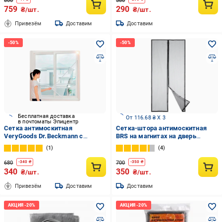
800
580
759
290
₴/шт.
₴/шт.
Привезём
Доставим
Доставим
Бесплатная доставка
От 116.68 ₴ X 3
в почтоматы Эпицентр
Сетка антимоскитная
Cетка-штора антимоскитная
VeryGoods Dr.Beckmann с
BRS на магнитах на дверь
самоклеющейся лентой защита
(337321156)
1
4
от насекомых на окно 1,5х1,5 м
White (440217005)
680
700
-
340
₴
-
350
₴
340
350
₴/шт.
₴/шт.
Привезём
Доставим
Доставим