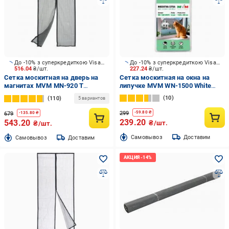
До -10% з суперкредиткою Visa Вигода
До -10% з суперкредиткою Visa Вигода
516.04
₴/шт.
227.24
₴/шт.
Сетка москитная на дверь на
Сетка москитная на окна на
магнитах MVM MN-920 T
липучке MVM WN-1500 White
2000х920 мм титан
1500х900 мм белый
10
110
5 вариантов
299
-
59.80
₴
679
-
135.80
₴
239.20
543.20
₴/шт.
₴/шт.
Cамовывоз
Доставим
Cамовывоз
Доставим