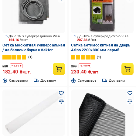
До -10% з суперкредиткою Visa Вигода
До -10% з суперкредиткою Visa Вигода
164.16
₴/шт.
207.36
₴/шт.
Сетка москитная Универсальная
Сетка антимоскитная на дверь
/ на балкон сборная Vektor
Arino 2200х800 мм серый
1200х800 мм серый
1
1
228
288
-
45.60
₴
-
57.60
₴
182.40
230.40
₴/шт.
₴/шт.
Cамовывоз
Доставим
Cамовывоз
Доставим