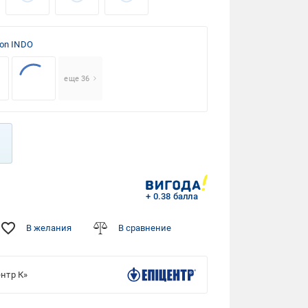
ton INDO
еще 36
+ 0.38 балла
В желания
В сравнение
нтр К»