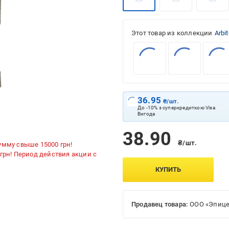
Этот товар из коллекции
Arbi
36.95
₴/шт.
До -10% з суперкредиткою Visa
Вигода
38.90
₴/шт.
умму свыше 15000 грн!
 грн! Период действия акции с
КУПИТЬ
Продавец товара:
ООО «Эпице