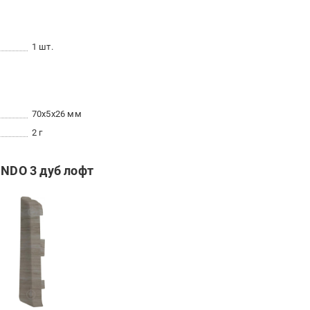
1 шт.
70x5x26 мм
2 г
INDO 3 дуб лофт