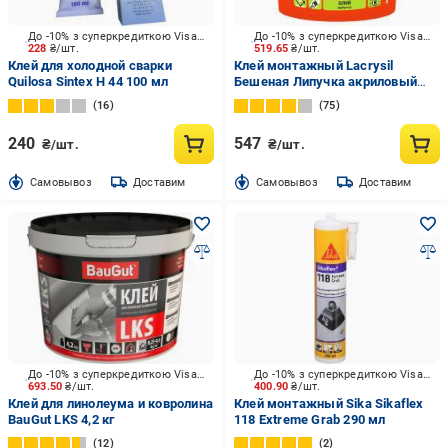
До -10% з суперкредиткою Visa Вигода
До -10% з суперкредиткою Visa Вигода
228
₴/шт.
519.65
₴/шт.
Клей для холодной сварки
Клей монтажный Lacrysil
Quilosa Sintex H 44 100 мл
Бешеная Липучка акриловый
белый 3 кг
16
75
240
547
₴/шт.
₴/шт.
Cамовывоз
Доставим
Cамовывоз
Доставим
До -10% з суперкредиткою Visa Вигода
До -10% з суперкредиткою Visa Вигода
693.50
₴/шт.
400.90
₴/шт.
Клей для линолеума и ковролина
Клей монтажный Sika Sikaflex
BauGut LKS 4,2 кг
118 Extreme Grab 290 мл
12
2