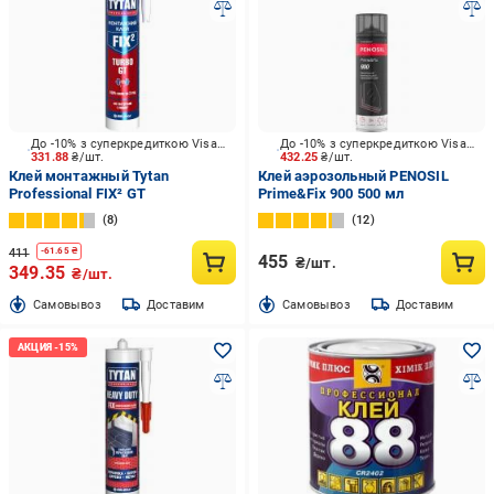
До -10% з суперкредиткою Visa Вигода
До -10% з суперкредиткою Visa Вигода
331.88
₴/шт.
432.25
₴/шт.
Клей монтажный Tytan
Клей аэрозольный PENOSIL
Professional FIX² GT
Prime&Fix 900 500 мл
8
12
411
-
61.65
₴
455
₴/шт.
349.35
₴/шт.
Cамовывоз
Доставим
Cамовывоз
Доставим