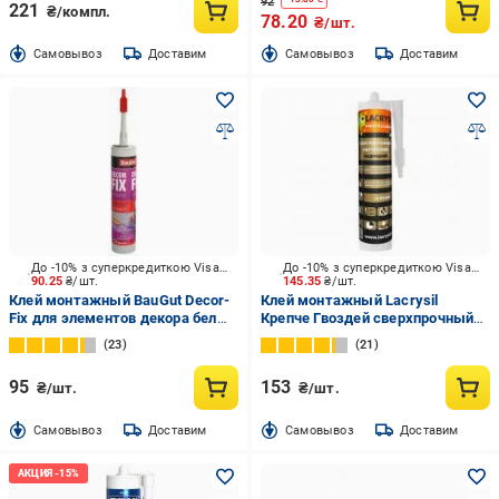
92
221
₴/компл.
78.20
₴/шт.
Cамовывоз
Доставим
Cамовывоз
Доставим
До -10% з суперкредиткою Visa Вигода
До -10% з суперкредиткою Visa Вигода
90.25
₴/шт.
145.35
₴/шт.
Клей монтажный BauGut Decor-
Клей монтажный Lacrysil
Fix для элементов декора белый
Крепче Гвоздей сверхпрочный
310 мл
бежевый 280 мл
23
21
95
153
₴/шт.
₴/шт.
Cамовывоз
Доставим
Cамовывоз
Доставим