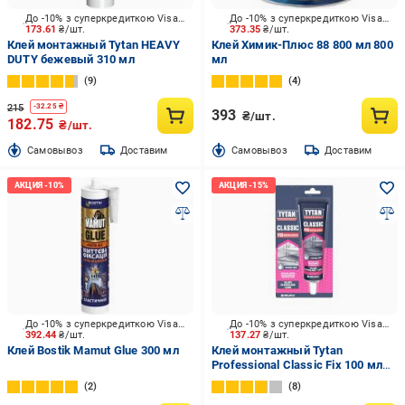
До -10% з суперкредиткою Visa Вигода
До -10% з суперкредиткою Visa Вигода
173.61
₴/шт.
373.35
₴/шт.
Клей монтажный Tytan HEAVY
Клей Химик-Плюс 88 800 мл 800
DUTY бежевый 310 мл
мл
9
4
215
-
32.25
₴
393
₴/шт.
182.75
₴/шт.
Cамовывоз
Доставим
Cамовывоз
Доставим
До -10% з суперкредиткою Visa Вигода
До -10% з суперкредиткою Visa Вигода
392.44
₴/шт.
137.27
₴/шт.
Клей Bostik Mamut Glue 300 мл
Клей монтажный Tytan
Professional Classic Fix 100 мл
прозрачный
2
8