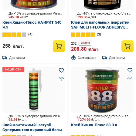
До -10% з суперкредиткою Visa Вигода
До -10% з суперкредиткою Visa Вигода
245.10
₴/шт.
198.36
₴/шт.
Клей Химик-Плюс НАИРИТ 540
Клей для напольных покрытий
мл
SAF MULTI-FLOOR ADHESIVE
бежевый 1,5кг
4
3
232
-
23.20
₴
258
₴/шт.
208.80
₴/шт.
Доставим
Cамовывоз
Доставим
До -10% з суперкредиткою Visa Вигода
До -10% з суперкредиткою Visa Вигода
94.24
₴/шт.
1 274.90
₴/шт.
Клей монтажный Lacrysil
Клей Химик-Плюс 88 3 л
Супермонтаж акриловый белый
400 мл