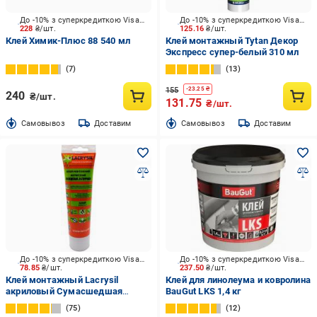
До -10% з суперкредиткою Visa Вигода
До -10% з суперкредиткою Visa Вигода
228
₴/шт.
125.16
₴/шт.
Клей Химик-Плюс 88 540 мл
Клей монтажный Tytan Декор
Экспресс супер-белый 310 мл
7
13
155
-
23.25
₴
240
₴/шт.
131.75
₴/шт.
Cамовывоз
Доставим
Cамовывоз
Доставим
До -10% з суперкредиткою Visa Вигода
До -10% з суперкредиткою Visa Вигода
78.85
₴/шт.
237.50
₴/шт.
Клей монтажный Lacrysil
Клей для линолеума и ковролина
акриловый Сумасшедшая
BauGut LKS 1,4 кг
липучка белый 200 г
75
12