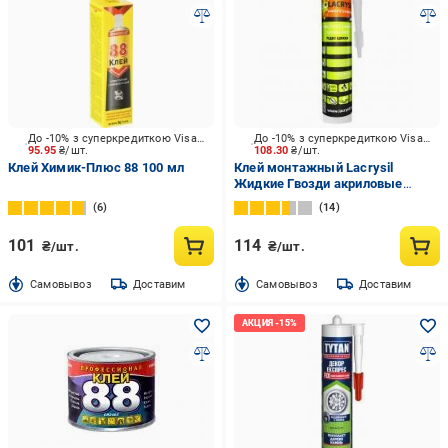
До -10% з суперкредиткою Visa Вигода
До -10% з суперкредиткою Visa Вигода
95.95
₴/шт.
108.30
₴/шт.
Клей Химик-Плюс 88 100 мл
Клей монтажный Lacrysil
Жидкие Гвозди акриловые
прозрачные 280 мл
6
14
101
114
₴/шт.
₴/шт.
Cамовывоз
Доставим
Cамовывоз
Доставим