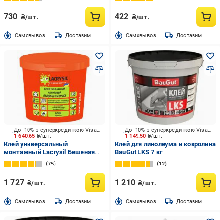
730
422
₴/шт.
₴/шт.
Cамовывоз
Доставим
Cамовывоз
Доставим
До -10% з суперкредиткою Visa Вигода
До -10% з суперкредиткою Visa Вигода
1 640.65
₴/шт.
1 149.50
₴/шт.
Клей универсальный
Клей для линолеума и ковролина
монтажный Lacrysil Бешеная
BauGut LKS 7 кг
Липучка акриловый белый 12 кг
75
12
1 727
1 210
₴/шт.
₴/шт.
Cамовывоз
Доставим
Cамовывоз
Доставим