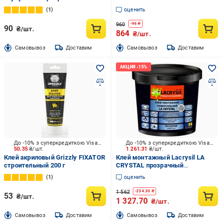
зеленый 6кг
1
оценить
960
-
96
₴
90
₴/шт.
864
₴/шт.
Cамовывоз
Доставим
Cамовывоз
Доставим
До -10% з суперкредиткою Visa Вигода
До -10% з суперкредиткою Visa Вигода
50.35
₴/шт.
1 261.31
₴/шт.
Клей акриловый Grizzly FIXATOR
Клей монтажный Lacrysil LA
строительный 200 г
CRYSTAL прозрачный
акриловый 5 кг
1
оценить
1 562
-
234.30
₴
53
₴/шт.
1 327.70
₴/шт.
Cамовывоз
Доставим
Cамовывоз
Доставим