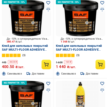
До -10% з суперкредиткою Visa Вигода
До -10% з суперкредиткою Visa Вигода
380.47
₴/шт.
1 368
₴/шт.
Клей для напольных покрытий
Клей для напольных покрытий
SAF MULTI-FLOOR ADHESIVE
SAF MULTI-FLOOR ADHESIVE
бежевый 3кг
бежевый 12кг
3
3
445
1 600
-
44.50
₴
-
160
₴
400.50
1 440
₴/шт.
₴/шт.
Cамовывоз
Доставим
Cамовывоз
Доставим