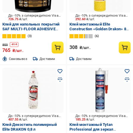
До -10% з суперкредиткою Visa Вигода
До -10% з суперкредиткою Visa Вигода
726.75
₴/шт.
292.60
₴/шт.
Клей для напольных покрытий
Клей монтажный Elite
SAF MULTI-FLOOR ADHESIVE
Construction «Golden Drakon» 800
бежевый 6кг
мл 800 мл
3
6
850
-
85
₴
308
₴/шт.
765
₴/шт.
Cамовывоз
Доставим
Доставим
До -10% з суперкредиткою Visa Вигода
До -10% з суперкредиткою Visa Вигода
407.55
₴/шт.
185.25
₴/шт.
Клей Декостиль полимерный
Клей монтажный Tytan
Elite DRAKON 0,8 л
Professional для зеркал