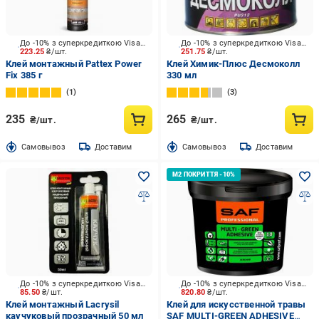
До -10% з суперкредиткою Visa Вигода
До -10% з суперкредиткою Visa Вигода
223.25
₴/шт.
251.75
₴/шт.
Клей монтажный Pattex Power
Клей Химик-Плюс Десмоколл
Fix 385 г
330 мл
1
3
235
265
₴/шт.
₴/шт.
Cамовывоз
Доставим
Cамовывоз
Доставим
До -10% з суперкредиткою Visa Вигода
До -10% з суперкредиткою Visa Вигода
85.50
₴/шт.
820.80
₴/шт.
Клей монтажный Lacrysil
Клей для искусственной травы
каучуковый прозрачный 50 мл
SAF MULTI-GREEN ADHESIVE