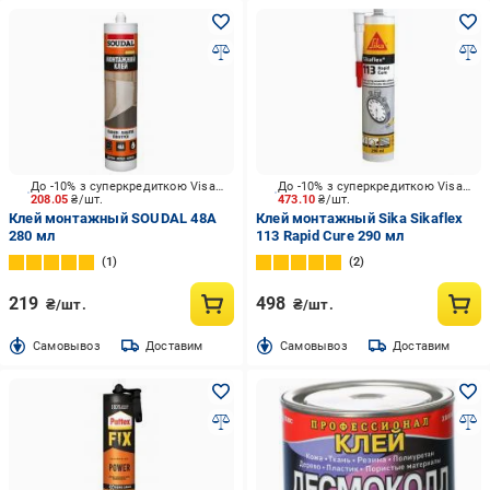
До -10% з суперкредиткою Visa Вигода
До -10% з суперкредиткою Visa Вигода
208.05
₴/шт.
473.10
₴/шт.
Клей монтажный SOUDAL 48А
Клей монтажный Sika Sikaflex
280 мл
113 Rapid Cure 290 мл
1
2
219
498
₴/шт.
₴/шт.
Cамовывоз
Доставим
Cамовывоз
Доставим