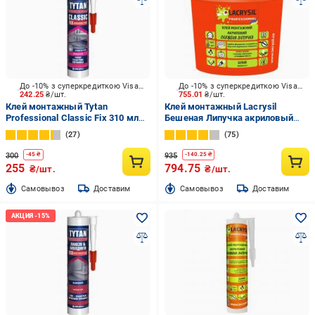
До -10% з суперкредиткою Visa Вигода
До -10% з суперкредиткою Visa Вигода
242.25
₴/шт.
755.01
₴/шт.
Клей монтажный Tytan
Клей монтажный Lacrysil
Professional Classic Fix 310 мл
Бешеная Липучка акриловый
прозрачный
белый 6 кг
27
75
300
935
-
45
₴
-
140.25
₴
255
794.75
₴/шт.
₴/шт.
Cамовывоз
Доставим
Cамовывоз
Доставим