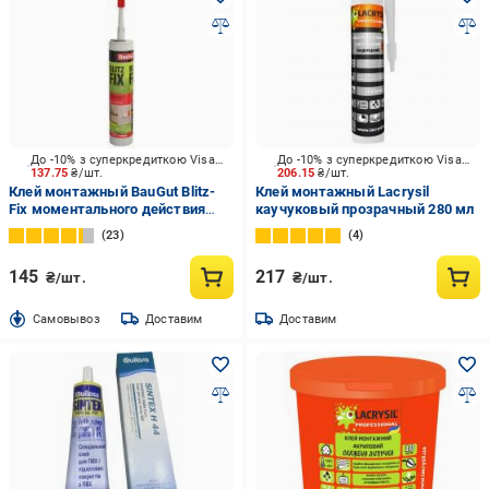
До -10% з суперкредиткою Visa Вигода
До -10% з суперкредиткою Visa Вигода
137.75
₴/шт.
206.15
₴/шт.
Клей монтажный BauGut Blitz-
Клей монтажный Lacrysil
Fix моментального действия
каучуковый прозрачный 280 мл
бежевый 310 мл
23
4
145
217
₴/шт.
₴/шт.
Cамовывоз
Доставим
Доставим