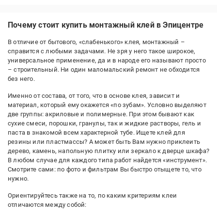
Почему стоит купить монтажный клей в Эпицентре
В отличие от бытового, «слабенького» клея, монтажный –
справится с любыми задачами. Не зря у него такое широкое,
универсальное применение, да и в народе его называют просто
– строительный. Ни один маломальский ремонт не обходится
без него.
Именно от состава, от того, что в основе клея, зависит и
материал, который ему окажется «по зубам». Условно выделяют
две группы: акриловые и полимерные. При этом бывают как
сухие смеси, порошки, гранулы, так и жидкие растворы, гель и
паста в знакомой всем характерной тубе. Ищете клей для
резины или пластмассы? А может быть Вам нужно приклеить
дерево, камень, напольную плитку или зеркало к дверце шкафа?
В любом случае для каждого типа работ найдется «инструмент».
Смотрите сами: по фото и фильтрам Вы быстро отыщете то, что
нужно.
Ориентируйтесь также на то, по каким критериям клеи
отличаются между собой: