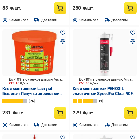
83
250
₴/шт.
₴/шт.
Cамовывоз
Доставим
Cамовывоз
Доставим
До -10% з суперкредиткою Visa Вигода
До -10% з суперкредиткою Visa Вигода
219.45
₴/шт.
265.05
₴/шт.
Клей монтажный Lacrysil
Клей монтажный PENOSIL
Бешеная Липучка акриловый
эластичный SpeedFix Clear 909
белый 1,2 кг
прозрачный 290 мл
75
9
231
279
₴/шт.
₴/шт.
Cамовывоз
Доставим
Cамовывоз
Доставим