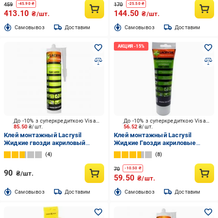
459
170
-
45.90
₴
-
25.50
₴
413.10
144.50
₴/шт.
₴/шт.
Cамовывоз
Доставим
Cамовывоз
Доставим
До -10% з суперкредиткою Visa Вигода
До -10% з суперкредиткою Visa Вигода
85.50
₴/шт.
56.52
₴/шт.
Клей монтажный Lacrysil
Клей монтажный Lacrysil
Жидкие гвозди акриловый
Жидкие Гвозди акриловые
белый 400 мл
белый 200 г
4
8
70
-
10.50
₴
90
₴/шт.
59.50
₴/шт.
Cамовывоз
Доставим
Cамовывоз
Доставим