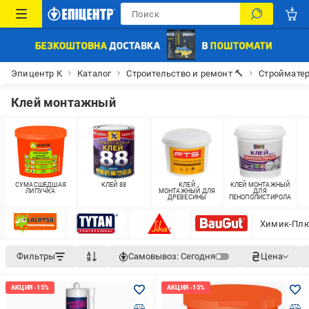
Эпицентр К
Каталог
Строительство и ремонт 🔨
Строймате
Клей монтажный
СУМАСШЕДШАЯ
КЛЕЙ 88
КЛЕЙ
КЛЕЙ МОНТАЖНЫЙ
ЛИПУЧКА
МОНТАЖНЫЙ ДЛЯ
ДЛЯ
ДРЕВЕСИНЫ
ПЕНОПОЛИСТИРОЛА
Химик-Пл
Фильтры
Самовывоз:
Сегодня
Цена