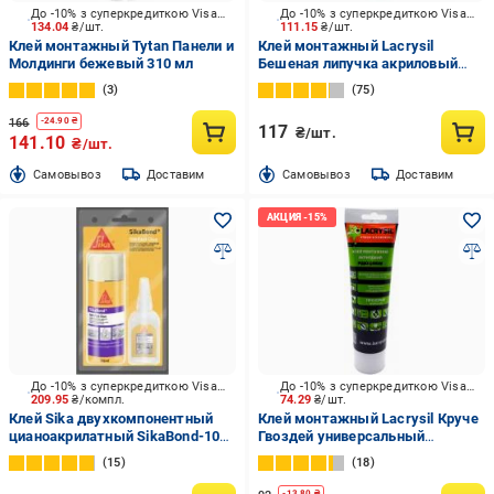
До -10% з суперкредиткою Visa Вигода
До -10% з суперкредиткою Visa Вигода
134.04
₴/шт.
111.15
₴/шт.
Клей монтажный Tytan Панели и
Клей монтажный Lacrysil
Молдинги бежевый 310 мл
Бешеная липучка акриловый
белый 400 мл
3
75
166
-
24.90
₴
117
₴/шт.
141.10
₴/шт.
Cамовывоз
Доставим
Cамовывоз
Доставим
До -10% з суперкредиткою Visa Вигода
До -10% з суперкредиткою Visa Вигода
209.95
₴/компл.
74.29
₴/шт.
Клей Sika двухкомпонентный
Клей монтажный Lacrysil Круче
цианоакрилатный SikaBond-109
Гвоздей универсальный
Fast Glue 50 г + 200 мл с
прозрачный 150 г
15
18
активатором
-
13.80
₴