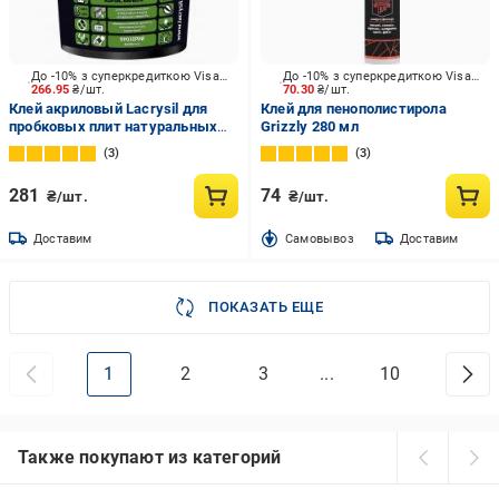
До -10% з суперкредиткою Visa Вигода
До -10% з суперкредиткою Visa Вигода
266.95
₴/шт.
70.30
₴/шт.
Клей акриловый Lacrysil для
Клей для пенополистирола
пробковых плит натуральных
Grizzly 280 мл
покрытий 1 кг.
3
3
281
74
₴/шт.
₴/шт.
Доставим
Cамовывоз
Доставим
ПОКАЗАТЬ ЕЩЕ
1
2
3
...
10
Также покупают из категорий