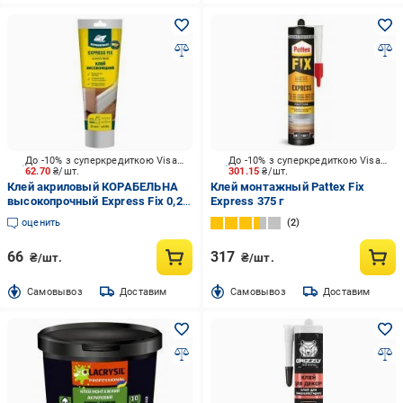
До -10% з суперкредиткою Visa Вигода
До -10% з суперкредиткою Visa Вигода
62.70
₴/шт.
301.15
₴/шт.
Клей акриловый КОРАБЕЛЬНА
Клей монтажный Pattex Fix
высокопрочный Express Fix 0,2
Express 375 г
кг
оценить
2
66
317
₴/шт.
₴/шт.
Cамовывоз
Доставим
Cамовывоз
Доставим