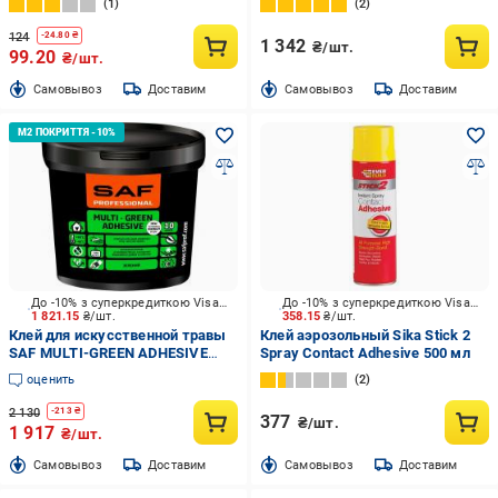
1
2
124
-
24.80
₴
1 342
₴/шт.
99.20
₴/шт.
Cамовывоз
Доставим
Cамовывоз
Доставим
До -10% з суперкредиткою Visa Вигода
До -10% з суперкредиткою Visa Вигода
1 821.15
₴/шт.
358.15
₴/шт.
Клей для искусственной травы
Клей аэрозольный Sika Stick 2
SAF MULTI-GREEN ADHESIVE
Spray Contact Adhesive 500 мл
зеленый 15кг
оценить
2
2 130
-
213
₴
377
₴/шт.
1 917
₴/шт.
Cамовывоз
Доставим
Cамовывоз
Доставим