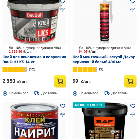
До -10% з суперкредиткою Visa Вигода
До -10% з суперкредиткою Visa Вигода
2 232.50
₴/шт.
94.05
₴/шт.
Клей для линолеума и ковролина
Клей монтажный Lacrysil Декор
BauGut LKS 14 кг
акриловый белый 400 мл
12
3
2 350
99
₴/шт.
₴/шт.
Cамовывоз
Доставим
Cамовывоз
Доставим