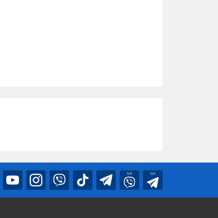
bot
bot