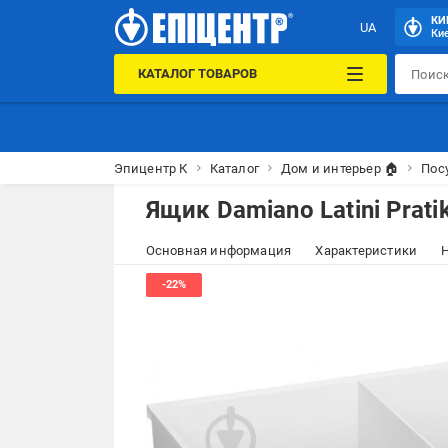
КИ
UA
Кие
КАТАЛОГ ТОВАРОВ
Эпицентр К
Каталог
Дом и интерьер 🏠
Пос
Ящик Damiano Latini Prat
Основная информация
Характеристики
Н