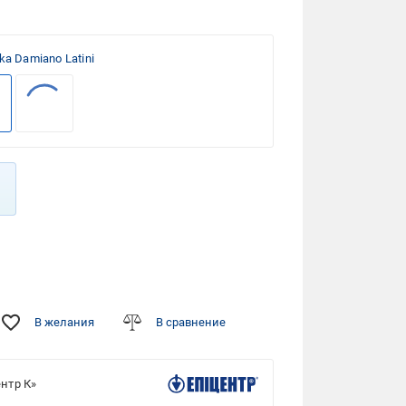
ika Damiano Latini
В желания
В сравнение
нтр К»