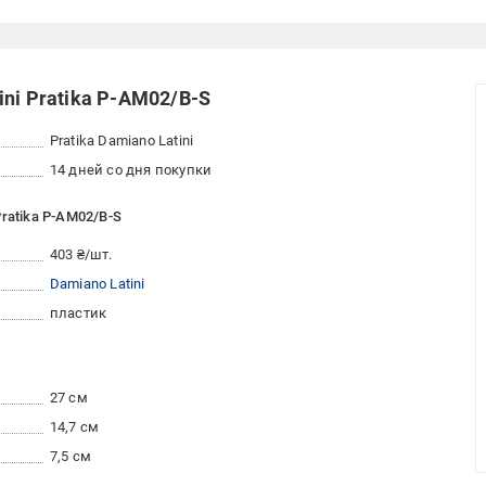
ni Pratika P-AM02/B-S
Pratika Damiano Latini
14 дней со дня покупки
ratika P-AM02/B-S
403 ₴/шт.
Damiano Latini
пластик
27 см
14,7 см
7,5 см