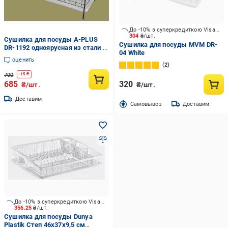
До -10% з суперкредиткою Visa Вигода
304
₴/шт.
Сушилка для посуды А-PLUS
Сушилка для посуды MVM DR-
DR-1192 одноярусная из стали с
04 White
хромированным покрытием
оценить
2
700
-
15
₴
685
320
₴/шт.
₴/шт.
Доставим
Cамовывоз
Доставим
До -10% з суперкредиткою Visa Вигода
356.25
₴/шт.
Сушилка для посуды Dunya
Plastik Степ 46х37х9,5 см