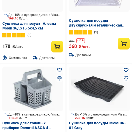
До -10% з суперкредиткою Visa Вигода
169.10
₴/шт.
Сушилка для посуды
Сушилка для посуды Алеана
двухярусная металлическая
Мини 36,5х15,5х4,5 см
Белый
1
3
380
-
20
₴
178
360
₴/шт.
₴/шт.
Доставим
Cамовывоз
Доставим
До -10% з суперкредиткою Visa Вигода
До -10% з суперкредиткою Visa Вигода
113.05
₴/шт.
225.15
₴/шт.
Сушилка для столовых
Сушилка для посуды MVM DR-
приборов Domotti ASCA 4
01 Gray