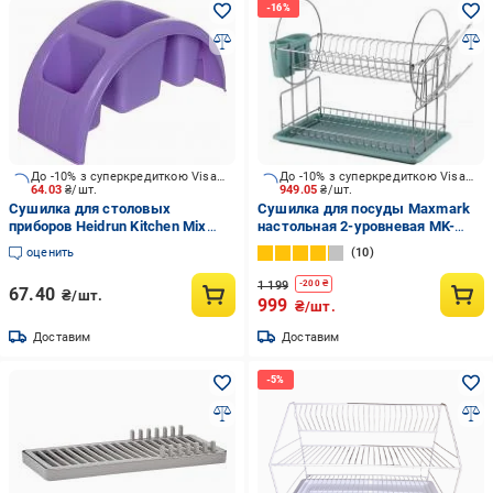
До -10% з суперкредиткою Visa Вигода
До -10% з суперкредиткою Visa Вигода
64.03
₴/шт.
949.05
₴/шт.
Сушилка для столовых
Сушилка для посуды Maxmark
приборов Heidrun Kitchen Mix
настольная 2-уровневая MK-
26x12x11,3 см 2211 цвет в
D2201
оценить
10
ассортименте
1 199
-
200
₴
67.40
₴/шт.
999
₴/шт.
Доставим
Доставим