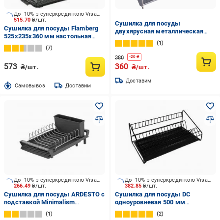
До -10% з суперкредиткою Visa Вигода
515.70
₴/шт.
Сушилка для посуды
Сушилка для посуды Flamberg
двухярусная металлическая
525x235x360 мм настольная
(13828712)
1
двухуровневая с поддоном
7
380
-
20
₴
573
360
₴/шт.
₴/шт.
Доставим
Cамовывоз
Доставим
До -10% з суперкредиткою Visa Вигода
До -10% з суперкредиткою Visa Вигода
266.49
₴/шт.
382.85
₴/шт.
Сушилка для посуды ARDESTO с
Сушилка для посуды DC
подставкой Minimalism
одноуровневая 500 мм
46.5x19.5x9.5 см темно-серый
термопластичная черная с
1
2
ARHK4103GS
бортом