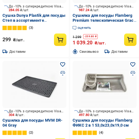
До -10% з суперкредиткою Visa Вигода
До -10% з суперкредиткою Visa Вигода
284.05
₴/шт.
987.24
₴/шт.
Сушка Dunya Plastik для посуды
Сушилка для посуды Flamberg
Степ в ассортименте
Premium телескопическая Grace
38,6x29,6x8 см
44/69х30х16 см WY02
3
оценить
1 299
-
259.80
₴
299
₴/шт.
1 039.20
₴/шт.
Доставим
Cамовывоз
Доставим
До -10% з суперкредиткою Visa Вигода
До -10% з суперкредиткою Visa Вигода
304
₴/шт.
497.80
₴/шт.
Сушилка для посуды MVM DR-
Сушилка для посуды Flamberg
04 Gray
ФИКС 2 в 1 53,0х23,0х19,0 см
2
4