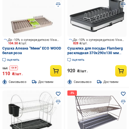
До -10% з суперкредиткою Visa Вигода
До -10% з суперкредиткою Visa Вигода
104.50
₴/шт.
828
₴/шт.
Сушка Алеана "Мини" ECO WOOD
Сушилка для посуды Flamberg
белая роза
раскладная 370х290х130 мм
100341-011
оценить
оценить
164
-
54
₴
920
₴/шт.
110
₴/шт.
Cамовывоз
Доставим
Cамовывоз
Доставим