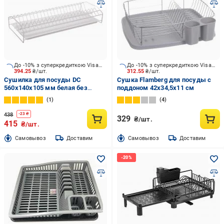
До -10% з суперкредиткою Visa Вигода
До -10% з суперкредиткою Visa Вигода
394.25
₴/шт.
312.55
₴/шт.
Сушилка для посуды DC
Сушка Flamberg для посуды с
560x140x105 мм белая без
поддоном 42х34,5х11 см
борта
1
4
438
-
23
₴
329
₴/шт.
415
₴/шт.
Cамовывоз
Доставим
Cамовывоз
Доставим