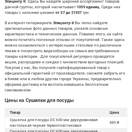
Эпицентр К
. Здесь Вы найдете широкий ассортимент товаров
данной группы, который насчитывает
1059 единиц
. Среди них
товары с низкими ценами
от 57 до 21937
грн.
В интернет-гипермаркете
Эпицентр К
Вы легко найдете
оригинальные фото данных товаров, узнаете основные
характеристики и технические данные. Помимо этого, на сайте
можно почитать полезные отзывы от покупателей. Также здесь
можно ознакомиться с интересными статьями по различным
темам и посмотреть видеообзоры на самые востребованные
товары категории
. Для покупателей регулярно проводятся
акции, распродажи и скидки с множеством выгодных позиций.
Покупая у нас, Вы получите сертифицированный товар с
официальной гарантией от производителя, сможете забрать его
в Киеве или в любом другом городе Украины, предварительно
оформив доставку или воспользовавшись бесплатным
самовывозом.
Цены на Сушилки для посуды
Товар
Цена
Сушилка для посуды DC 600 мм двухуровневая
665 ₴
настольная черная термопластиковая
Сушилка для посуды DC 600 мм двухуровневая