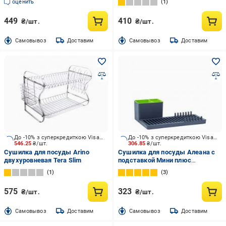
оценить
1
бортом
449
410
₴/шт.
₴/шт.
Cамовывоз
Доставим
Cамовывоз
Доставим
До -10% з суперкредиткою Visa Вигода
До -10% з суперкредиткою Visa Вигода
546.25
₴/шт.
306.85
₴/шт.
Сушилка для посуды Arino
Сушилка для посуды Алеана с
двухуровневая Tera Slim
подставкой Мини плюс
36,5х15,5х12,0 см
1
3
575
323
₴/шт.
₴/шт.
Cамовывоз
Доставим
Cамовывоз
Доставим