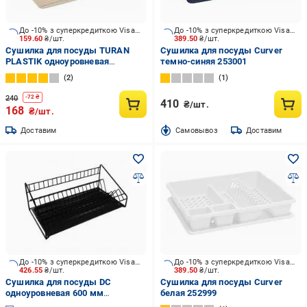
До -10% з суперкредиткою Visa Вигода
До -10% з суперкредиткою Visa Вигода
159.60
₴/шт.
389.50
₴/шт.
Сушилка для посуды TURAN
Сушилка для посуды Curver
PLASTIK одноуровневая
темно-синяя 253001
400х300х110 мм
2
1
240
-
72
₴
410
₴/шт.
168
₴/шт.
Доставим
Cамовывоз
Доставим
До -10% з суперкредиткою Visa Вигода
До -10% з суперкредиткою Visa Вигода
426.55
₴/шт.
389.50
₴/шт.
Сушилка для посуды DC
Сушилка для посуды Curver
одноуровневая 600 мм
белая 252999
термопластичная черная с