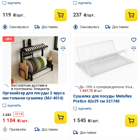
отделения, серая
оценить
оценить
119
237
₴/шт.
₴/шт.
Cамовывоз
Доставим
Cамовывоз
Доставим
Бесплатная доставка
До -10% з суперкредиткою Visa Вигода
в почтоматы Эпицентр
1 467.75
₴/шт.
Органайзер для посуды 2 яруса
Сушилка для посуды Metaltex
настольная сушилка (MJ-4014)
Pratico 42x29 см 321740
оценить
оценить
1 381
-
277
₴
1 104
1 545
₴/шт.
₴/шт.
Привезём
Доставим
Доставим