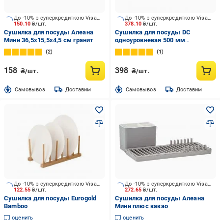
До -10% з суперкредиткою Visa Вигода
До -10% з суперкредиткою Visa Вигода
150.10
₴/шт.
378.10
₴/шт.
Сушилка для посуды Алеана
Сушилка для посуды DC
Мини 36,5х15,5х4,5 см гранит
одноуровневая 500 мм
термопластичная черная без
2
1
борта
158
398
₴/шт.
₴/шт.
Cамовывоз
Доставим
Cамовывоз
Доставим
До -10% з суперкредиткою Visa Вигода
До -10% з суперкредиткою Visa Вигода
122.55
₴/шт.
272.65
₴/шт.
Сушилка для посуды Eurogold
Сушилка для посуды Алеана
Bamboo
Мини плюс какао
оценить
оценить