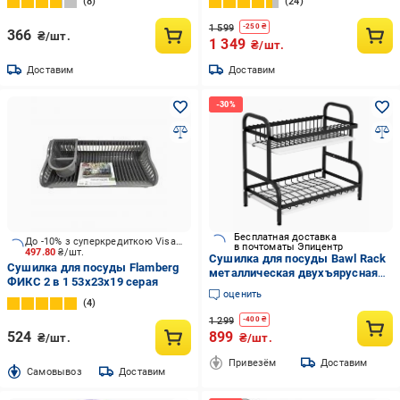
8
24
1 599
-
250
₴
366
₴/шт.
1 349
₴/шт.
Доставим
Доставим
Бесплатная доставка
До -10% з суперкредиткою Visa Вигода
в почтоматы Эпицентр
497.80
₴/шт.
Сушилка для посуды Bawl Rack
Сушилка для посуды Flamberg
металлическая двухъярусная
ФИКС 2 в 1 53х23х19 серая
42х39х23 см Черный (BR2-1)
оценить
4
1 299
-
400
₴
524
899
₴/шт.
₴/шт.
Привезём
Доставим
Cамовывоз
Доставим