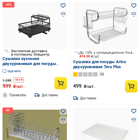
Бесплатная доставка
До -10% з суперкредиткою Visa Вигода
в почтоматы Эпицентр
474.05
₴/шт.
Сушилка кухонная
Сушилка для посуды Arino
двухуровневая для посуды
двухуровневая Tera Plus
BauTech из нержавеющей стали
оценить
со сливом и держателем для
2
приборов (35914298)
1 299
-
300
₴
999
499
₴/шт.
₴/шт.
Привезём
Доставим
Доставим