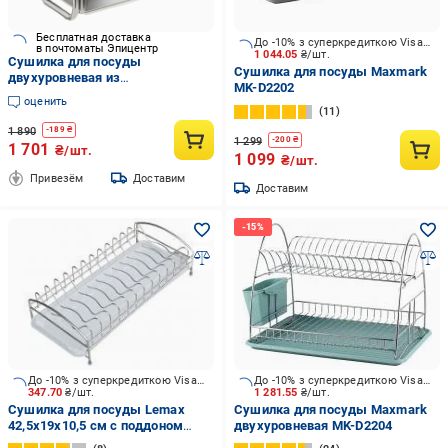
Бесплатная доставка
До -10% з суперкредиткою Visa Вигода
в почтоматы Эпицентр
1 044.05
₴/шт.
Сушилка для посуды
Сушилка для посуды Maxmark
двухуровневая из
MK-D2202
нержавеющей стали
оценить
(К0000000062)
11
1 890
-
189
₴
1 299
-
200
₴
1 701
₴/шт.
1 099
₴/шт.
Привезём
Доставим
Доставим
До -10% з суперкредиткою Visa Вигода
До -10% з суперкредиткою Visa Вигода
347.70
₴/шт.
1 281.55
₴/шт.
Сушилка для посуды Lemax
Сушилка для посуды Maxmark
42,5х19х10,5 см с поддоном
двухуровневая MK-D2204
хром LF-368