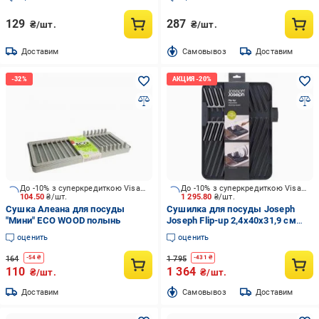
129
287
₴/шт.
₴/шт.
Доставим
Cамовывоз
Доставим
До -10% з суперкредиткою Visa Вигода
До -10% з суперкредиткою Visa Вигода
104.50
₴/шт.
1 295.80
₴/шт.
Сушка Алеана для посуды
Сушилка для посуды Joseph
"Мини" ECO WOOD полынь
Joseph Flip-up 2,4x40x31,9 см
серая 1000759
оценить
оценить
164
1 795
-
54
₴
-
431
₴
110
1 364
₴/шт.
₴/шт.
Доставим
Cамовывоз
Доставим