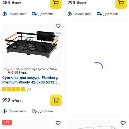
484
290
₴/шт.
₴/шт.
Cамовывоз
Доставим
Cамовывоз
Доставим
До -10% з суперкредиткою Visa Вигода
949.05
₴/шт.
Сушилка для посуды Flamberg
Premium Woody 42.5х30.5х13.5
см BT067
1
999
₴/шт.
Cамовывоз
Доставим