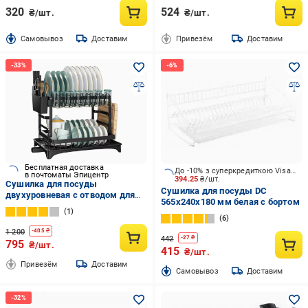
320
524
₴/шт.
₴/шт.
Cамовывоз
Доставим
Привезём
Доставим
Бесплатная доставка
До -10% з суперкредиткою Visa Вигода
в почтоматы Эпицентр
394.25
₴/шт.
Сушилка для посуды
Сушилка для посуды DC
двухуровневая с отводом для
565x240x180 мм белая с бортом
воды (50102)
1
6
1 200
-
405
₴
442
-
27
₴
795
₴/шт.
415
₴/шт.
Привезём
Доставим
Cамовывоз
Доставим