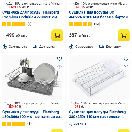
До -10% з суперкредиткою Visa Вигода
До -10% з суперкредиткою Visa Вигода
1 424.05
₴/шт.
320.15
₴/шт.
Сушилка для посуды Flamberg
Сушилка для посуды DC
Premium Sprinkle 42х30х38 см
460x240x180 мм белая с бортом
BT063
3
13
1 499
337
₴/шт.
₴/шт.
Cамовывоз
Доставим
Cамовывоз
Доставим
До -10% з суперкредиткою Visa Вигода
До -10% з суперкредиткою Visa Вигода
459.80
₴/шт.
261
₴/шт.
Сушилка для посуды Flamberg
Сушилка для посуды Flamberg
480x300x100 мм настольная из
380x250x110 мм настольная
стали одноуровневая с
одноуровневая с поддоном
1
оценить
поддоном