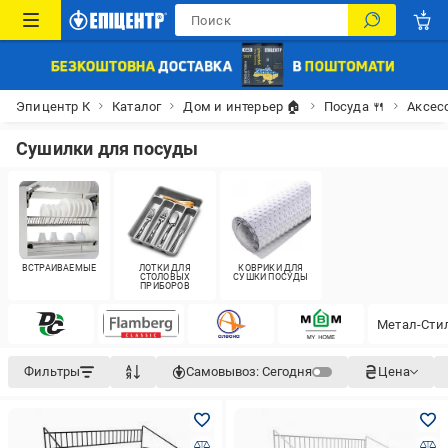
Эпицентр К
Каталог
Дом и интерьер 🏠
Посуда 🍴
Аксес
Сушилки для посуды
ВСТРАИВАЕМЫЕ
ЛОТКИ ДЛЯ
КОВРИКИ ДЛЯ
СТОЛОВЫХ
СУШКИ ПОСУДЫ
ПРИБОРОВ
Метал-Сти
Фильтры
Самовывоз:
Сегодня
Цена