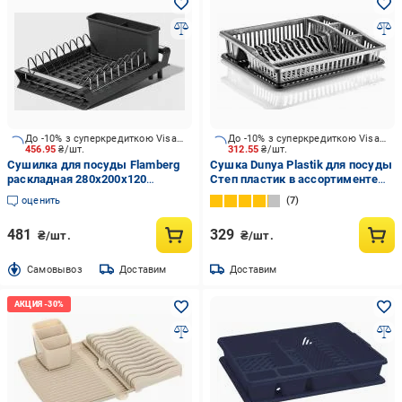
До -10% з суперкредиткою Visa Вигода
До -10% з суперкредиткою Visa Вигода
456.95
₴/шт.
312.55
₴/шт.
Сушилка для посуды Flamberg
Сушка Dunya Plastik для посуды
раскладная 280х200х120
Степ пластик в ассортименте
мм100342-017
46,2x36,7x10,8 см
оценить
7
481
329
₴/шт.
₴/шт.
Cамовывоз
Доставим
Доставим