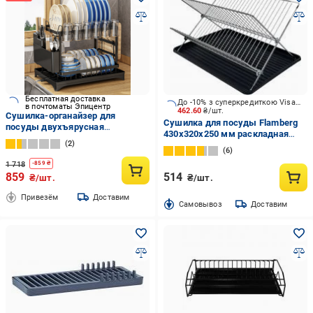
Бесплатная доставка
До -10% з суперкредиткою Visa Вигода
в почтоматы Эпицентр
462.60
₴/шт.
Сушилка-органайзер для
Сушилка для посуды Flamberg
посуды двухъярусная
430х320х250 мм раскладная
настольная металлическая со
2
двухуровневая с поддоном
сливом Черный (Е500266)
6
1 718
-
859
₴
859
514
₴/шт.
₴/шт.
Привезём
Доставим
Cамовывоз
Доставим