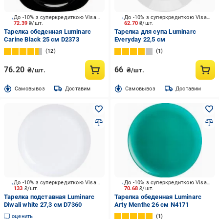
До -10% з суперкредиткою Visa Вигода
До -10% з суперкредиткою Visa Вигода
72.39
₴/шт.
62.70
₴/шт.
Тарелка обеденная Luminarc
Тарелка для супа Luminarc
Carine Black 25 см D2373
Everyday 22,5 cм
12
1
76.20
66
₴/шт.
₴/шт.
Cамовывоз
Доставим
Cамовывоз
Доставим
До -10% з суперкредиткою Visa Вигода
До -10% з суперкредиткою Visa Вигода
133
₴/шт.
70.68
₴/шт.
Тарелка подставная Luminarc
Тарелка обеденная Luminarc
Diwali white 27,3 см D7360
Arty Menthe 26 см N4171
оценить
1