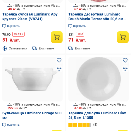
До -10% з суперкредиткою Visa Вигода
До -10% з суперкредиткою Visa Вигода
48.45
₴/шт.
67.45
₴/шт.
Тарелка суповая Luminarc Apy
Тарелка десертная Luminarc
круглая 20 см (V8741)
Brush Mania Terracotta 20,6 см
V5419
оценить
оценить
78.90
131
-
27.90
₴
-
60
₴
51
71
₴/шт.
₴/шт.
Cамовывоз
Доставим
Доставим
До -10% з суперкредиткою Visa Вигода
До -10% з суперкредиткою Visa Вигода
227.05
₴/шт.
37.05
₴/шт.
Бульонница Luminarc Potage 500
Тарелка для супа Luminarc Olax
мл
21,5 см L1355
оценить
8