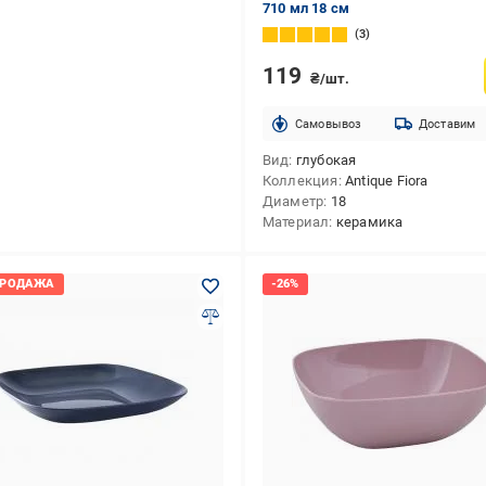
710 мл 18 см
3
119
₴/шт.
Cамовывоз
Доставим
Вид
глубокая
Коллекция
Antique Fiora
Диаметр
18
Материал
керамика