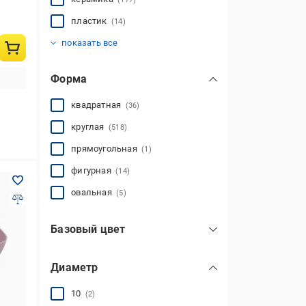
пластик
(14)
стекло
стеклокерамика
ударостойкое стекло
фарфор
костяной фарфор
(55)
(210)
(50)
(15)
(16)
показать все
Форма
квадратная
(36)
круглая
(518)
прямоугольная
(1)
фигурная
(14)
овальная
(5)
Базовый цвет
бежевый
(43)
Диаметр
белый
(232)
голубой
(38)
10
(2)