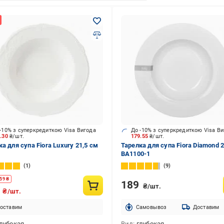
-10% з суперкредиткою Visa Вигода
До -10% з суперкредиткою Visa В
0.30
₴/шт.
179.55
₴/шт.
а для супа Fiora Luxury 21,5 см
Тарелка для супа Fiora Diamond 
BA1100-1
1
9
59
₴
189
₴/шт.
4
₴/шт.
оставим
Cамовывоз
Доставим
лубокая
Вид
глубокая