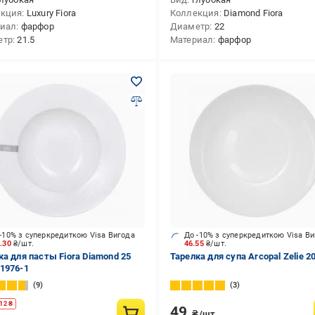
екция
Luxury Fiora
Коллекция
Diamond Fiora
риал
фарфор
Диаметр
22
етр
21.5
Материал
фарфор
-10% з суперкредиткою Visa Вигода
До -10% з суперкредиткою Visa В
0.30
₴/шт.
46.55
₴/шт.
ка для пасты Fiora Diamond 25
Тарелка для супа Arcopal Zelie 2
1976-1
9
3
12
₴
49
₴/шт.