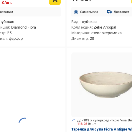
4
₴/шт.
оставим
Cамовывоз
Доставим
лубокая
Вид
глубокая
екция
Diamond Fiora
Коллекция
Zelie Arcopal
етр
25
Материал
стеклокерамика
риал
фарфор
Диаметр
20
До -10% з суперкредиткою Visa В
113.05
₴/шт.
Тарелка для супа Fiora Antique W