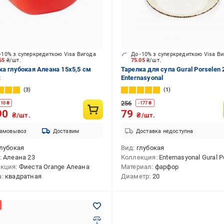
-10% з суперкредиткою Visa Вигода
До -10% з суперкредиткою Visa В
.65
₴/шт.
75.05
₴/шт.
ка глубокая Алеана 15х5,5 см
Тарелка для супа Gural Porselen 
ж
Enternasyonal
3
1
256
.10
₴
-
177
₴
90
79
₴/шт.
₴/шт.
амовывоз
Доставим
Доставка недоступна
лубокая
Вид
глубокая
Алеана 23
Коллекция
Enternasyonal Gural Por
екция
Фиеста Orange Алеана
Материал
фарфор
а
квадратная
Диаметр
20