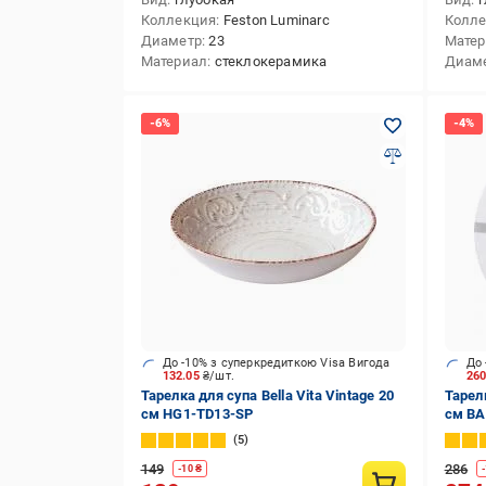
Коллекция
Feston Luminarc
Колл
Диаметр
23
Мате
Материал
стеклокерамика
Диам
До -10% з суперкредиткою Visa Вигода
До 
132.05
₴/шт.
26
Тарелка для супа Bella Vita Vintage 20
Тарел
см HG1-TD13-SP
см BA
5
149
286
-
10
₴
-