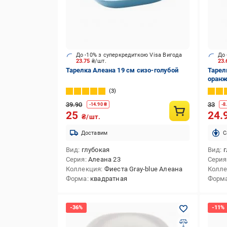
До -10% з суперкредиткою Visa Вигода
До 
23.75
₴/шт.
23
Тарелка Алеана 19 см сизо-голубой
Тарел
оран
3
39.90
33
-
14.90
₴
-
8
25
24.
₴/шт.
Доставим
C
Вид
глубокая
Вид
г
Серия
Алеана 23
Серия
Коллекция
Фиеста Gray-blue Алеана
Колл
Форма
квадратная
Форм