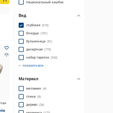
Национальный кэшбек
Вид
глубокая
(573)
блюдце
(187)
бульонница
(81)
десертная
(779)
набор тарелок
(552)
обеденная
пиала
сервировочная
суповая
(186)
(253)
(1695)
(612)
показать все
Материал
меламин
(4)
глина
(8)
игода
дерево
(26)
hite
керамика
(177)