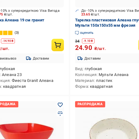
-10% з суперкредиткою Visa Вигода
До -10% з суперкредиткою Visa В
.75
₴/шт.
23.65
₴/шт.
ка Алеана 19 см гранит
Тарелка пластиковая Алеана глу
Мульти 150х150х55 мм фрезия
3
оценить
34
-
14.90
₴
-
9.10
₴
24.90
₴/шт.
₴/шт.
амовывоз
Доставим
Доставим
лубокая
Вид
глубокая
Алеана 23
Коллекция
Мульти Алеана
екция
Фиеста Granit Алеана
Материал
пластик
а
квадратная
Форма
квадратная