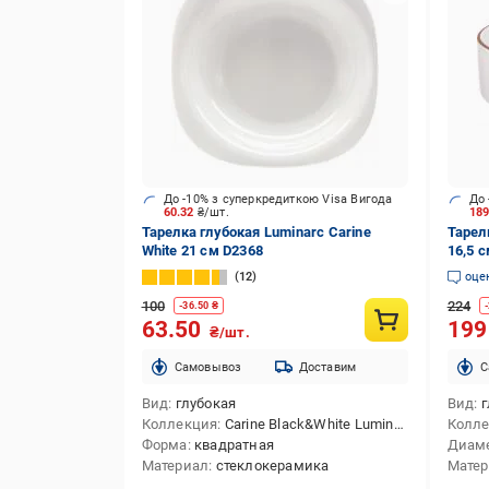
До -10% з суперкредиткою Visa Вигода
До 
60.32
₴/шт.
18
Тарелка глубокая Luminarc Carine
Тарел
White 21 см D2368
16,5 
12
оце
100
224
-
36.50
₴
-
63.50
19
₴/шт.
Cамовывоз
Доставим
C
Вид
глубокая
Вид
г
Коллекция
Carine Black&White Luminarc
Колл
Форма
квадратная
Диам
Материал
стеклокерамика
Мате