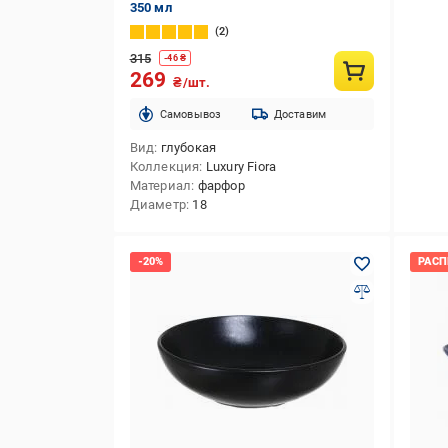
350 мл
2
315
-
46
₴
269
₴/шт.
Cамовывоз
Доставим
Вид
глубокая
Коллекция
Luxury Fiora
Материал
фарфор
Диаметр
18