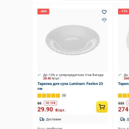
До -10% з суперкредиткою Visa Вигода
До 
28.40
₴/шт.
26
Тарелка для супа Luminarc Feston 23
Тарелк
см
5
85
333
-
55.10
₴
-
29.90
27
₴/шт.
Доставим
Д
Вид
глубокая
Вид
г