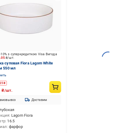
-10% з суперкредиткою Visa Вигода
9.05
₴/шт.
ка суповая Fiora Lagom White
см 550 мл
нить
25
₴
9
₴/шт.
амовывоз
Доставим
лубокая
екция
Lagom Fiora
етр
16.5
риал
фарфор