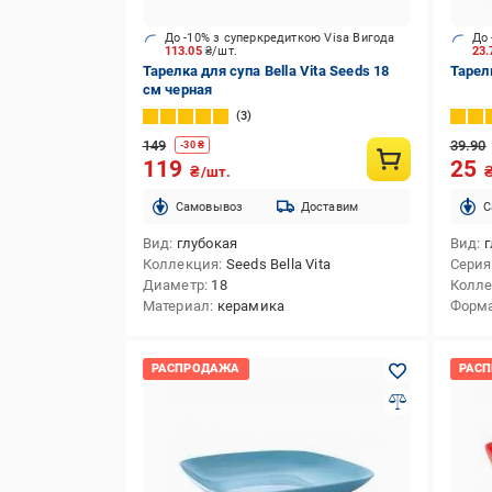
До -10% з суперкредиткою Visa Вигода
До 
113.05
₴/шт.
23
Тарелка для супа Bella Vita Seeds 18
Тарел
см черная
3
149
39.90
-
30
₴
119
25
₴/шт.
Cамовывоз
Доставим
C
Вид
глубокая
Вид
г
Коллекция
Seeds Bella Vita
Серия
Диаметр
18
Колл
Материал
керамика
Форм