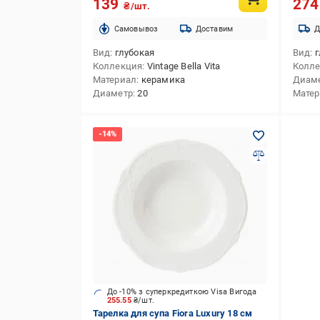
139
27
₴/шт.
Cамовывоз
Доставим
Д
Вид
глубокая
Вид
г
Коллекция
Vintage Bella Vita
Колл
Материал
керамика
Диам
Диаметр
20
Мате
До -10% з суперкредиткою Visa Вигода
255.55
₴/шт.
Тарелка для супа Fiora Luxury 18 см