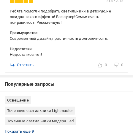
31.07.2018
Ребята помогли подобрать светильники в детскую,не
ожидал такого эффекта! Все супер!Семье очень
понравилось. Рекомендую!
Преимущества:
Современный дизайн,практичность долговечность.
Недостатки:
Недостатков нет!
Ответить
0
0
Популярные запросы
Освещение
Точечные светильники Lightmaster
Точечные светильники модерн Led
Точечные светильники с галогенной лампой
Точечные светильники с светодиодной лампой
Точечные светильники встроенные
Точечные светильники для спальни
Точечные светильники для гостиной
Точечные светильники для детской
Точечные светильники для коридора
Точечные светильники стекло
Точечные светильники для натяжного потолка
Показать ещё 9