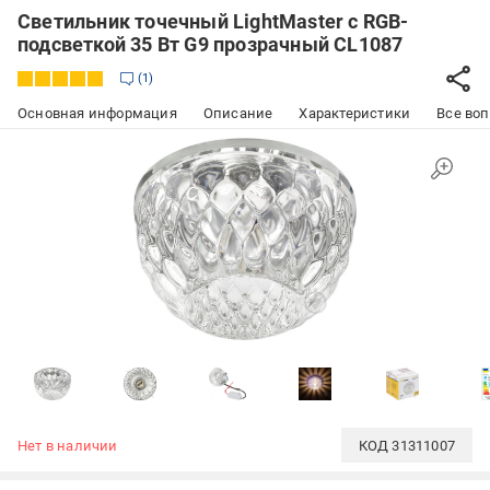
Светильник точечный LightMaster с RGB-
подсветкой 35 Вт G9 прозрачный CL1087
1
Основная информация
Описание
Характеристики
Все воп
Нет в наличии
КОД
31311007