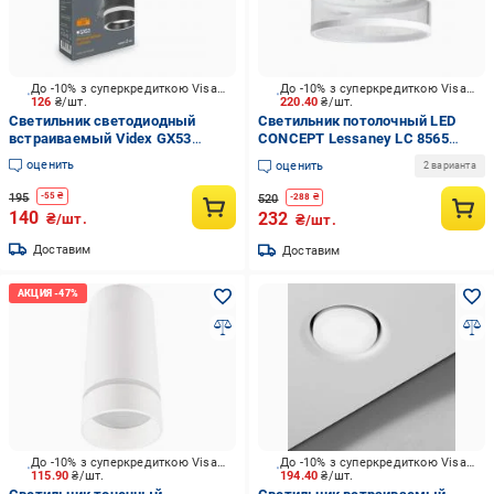
До -10% з суперкредиткою Visa Вигода
До -10% з суперкредиткою Visa Вигода
126
₴/шт.
220.40
₴/шт.
Светильник светодиодный
Светильник потолочный LED
встраиваемый Videx GX53
CONCEPT Lessaney LC 8565
черный глянец 28828
GX53 белый
оценить
оценить
2 варианта
195
-
55
₴
520
-
288
₴
140
232
₴/шт.
₴/шт.
Доставим
Доставим
До -10% з суперкредиткою Visa Вигода
До -10% з суперкредиткою Visa Вигода
115.90
₴/шт.
194.40
₴/шт.