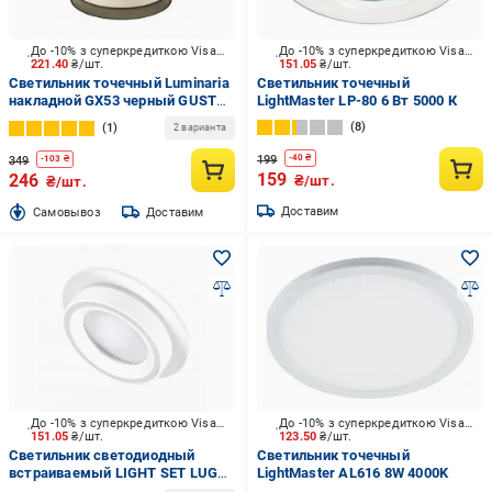
До -10% з суперкредиткою Visa Вигода
До -10% з суперкредиткою Visa Вигода
221.40
₴/шт.
151.05
₴/шт.
Светильник точечный Luminaria
Светильник точечный
накладной GX53 черный GUSTA
LightMaster LP-80 6 Вт 5000 К
1хGX53 BLACK
8
1
2 варианта
199
-
40
₴
349
-
103
₴
159
246
₴/шт.
₴/шт.
Доставим
Cамовывоз
Доставим
До -10% з суперкредиткою Visa Вигода
До -10% з суперкредиткою Visa Вигода
151.05
₴/шт.
123.50
₴/шт.
Светильник светодиодный
Светильник точечный
встраиваемый LIGHT SET LUG
LightMaster AL616 8W 4000K
LS-R GX 10747 12 Вт GX53 белый