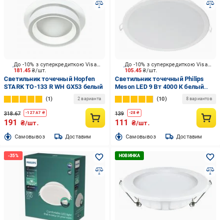
До -10% з суперкредиткою Visa Вигода
До -10% з суперкредиткою Visa Вигода
181.45
₴/шт.
105.45
₴/шт.
Светильник точечный Hopfen
Светильник точечный Philips
STARK TO-133 R WH GX53 белый
Meson LED 9 Вт 4000 К белый
915005746901
1
10
2 варианта
8 вариантов
318.67
139
-
127.67
₴
-
28
₴
191
111
₴/шт.
₴/шт.
Cамовывоз
Доставим
Cамовывоз
Доставим