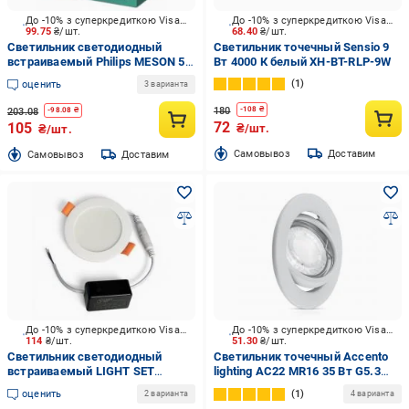
До -10% з суперкредиткою Visa Вигода
До -10% з суперкредиткою Visa Вигода
99.75
₴/шт.
68.40
₴/шт.
Светильник светодиодный
Светильник точечный Sensio 9
встраиваемый Philips MESON 5,5
Вт 4000 К белый XH-BT-RLP-9W
Вт белый 929003274801
1
оценить
3 варианта
180
-
108
₴
203.08
-
98.08
₴
72
105
₴/шт.
₴/шт.
Cамовывоз
Доставим
Cамовывоз
Доставим
До -10% з суперкредиткою Visa Вигода
До -10% з суперкредиткою Visa Вигода
114
₴/шт.
51.30
₴/шт.
Светильник светодиодный
Светильник точечный Accento
встраиваемый LIGHT SET
lighting AC22 MR16 35 Вт G5.3
BUZOK R07 7 Вт LED-модуль
белый
оценить
1
2 варианта
4 варианта
4500 К белый