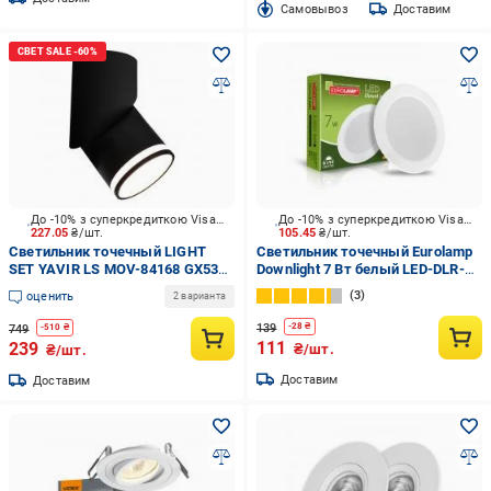
Cамовывоз
Доставим
До -10% з суперкредиткою Visa Вигода
До -10% з суперкредиткою Visa Вигода
227.05
₴/шт.
105.45
₴/шт.
Светильник точечный LIGHT
Светильник точечный Eurolamp
SET YAVIR LS MOV-84168 GX53
Downlight 7 Вт белый LED-DLR-
черный
7/4(new)
3
оценить
2 варианта
139
-
28
₴
749
-
510
₴
111
239
₴/шт.
₴/шт.
Доставим
Доставим