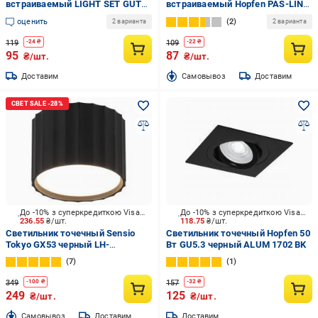
встраиваемый LIGHT SET GUTA
встраиваемый Hopfen PAS-LINE
09R 9 Вт LED-модуль 4500 К
9S 9 Вт 5000 К белый
оценить
2
2 варианта
2 варианта
белый
119
109
-
24
₴
-
22
₴
95
87
₴/шт.
₴/шт.
Доставим
Cамовывоз
Доставим
До -10% з суперкредиткою Visa Вигода
До -10% з суперкредиткою Visa Вигода
236.55
₴/шт.
118.75
₴/шт.
Светильник точечный Sensio
Светильник точечный Hopfen 50
Tokyo GX53 черный LH-
Вт GU5.3 черный ALUM 1702 BK
GX53(black)Q1
7
1
349
157
-
100
₴
-
32
₴
249
125
₴/шт.
₴/шт.
Cамовывоз
Доставим
Доставим