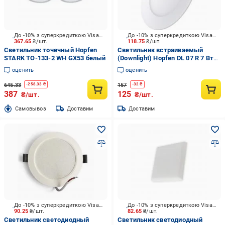
До -10% з суперкредиткою Visa Вигода
До -10% з суперкредиткою Visa Вигода
367.65
₴/шт.
118.75
₴/шт.
Светильник точечный Hopfen
Светильник встраиваемый
STARK TO-133-2 WH GX53 белый
(Downlight) Hopfen DL 07 R 7 Вт
4500 К белый
оценить
оценить
645.33
157
-
258.33
₴
-
32
₴
387
125
₴/шт.
₴/шт.
Cамовывоз
Доставим
Доставим
До -10% з суперкредиткою Visa Вигода
До -10% з суперкредиткою Visa Вигода
90.25
₴/шт.
82.65
₴/шт.
Светильник светодиодный
Светильник светодиодный