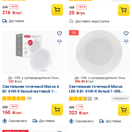
ORB GU10
GU10A(chrome)(3)
270
-
54
₴
158
-
138
₴
216
20
₴/шт.
₴/уп.
Доставим
Доставка недоступна
До -10% з суперкредиткою Visa Вигода
До -10% з суперкредиткою Visa Вигода
152
₴/шт.
306.85
₴/шт.
Светильник точечный Maxus 6
Светильник точечный Maxus
Вт 4100 К белый матовый 1-
LED 8 Вт 4100 К белый 1-SDL-
RDL-0641-IP
006-01
1
3
2 варианта
200
-
40
₴
330
-
7
₴
160
323
₴/шт.
₴/шт.
Cамовывоз
Доставим
Cамовывоз
Доставим