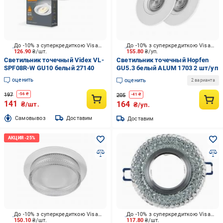
До -10% з суперкредиткою Visa Вигода
До -10% з суперкредиткою Visa Вигода
126.90
₴/шт.
155.80
₴/уп.
Светильник точечный Videx VL-
Светильник точечный Hopfen
SPF08R-W GU10 белый 27140
GU5.3 белый ALUM 1703 2 шт/уп
оценить
оценить
2 варианта
197
-
56
₴
205
-
41
₴
141
164
₴/шт.
₴/уп.
Cамовывоз
Доставим
Доставим
До -10% з суперкредиткою Visa Вигода
До -10% з суперкредиткою Visa Вигода
150.10
₴/шт.
117.80
₴/шт.