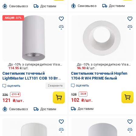
Cамовывоз
Доставим
Cамовывоз
Доставим
До -10% з суперкредиткою Visa Вигода
До -10% з суперкредиткою Visa Вигода
114.95
₴/шт.
96.90
₴/шт.
Светильник точечный
Светильник точечный Hopfen
LightMaster LLT101 COB 10 Вт
1704-R WH PRIME белый
4000 К белый
оценить
оценить
2 варианта
128
-
26
₴
336
-
215
₴
102
121
₴/шт.
₴/шт.
Доставим
Cамовывоз
Доставим