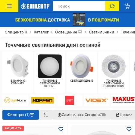
Эпицентр К
Каталог
Освещение 💡
Светильники
Точечн
Точечные светильники для гостиной
В ВАННУЮ
ТОЧЕЧНЫЕ
СВЕТОДИОДНЫЕ
ТОЧЕЧНЫЕ
КОМНАТУ
СВЕТИЛЬНИКИ
СВЕТИЛЬНИКИ
ЧЕРНЫЕ
КЛАССИЧЕСКИЕ
Фильтры (1)
Самовывоз:
Сегодня
Цена