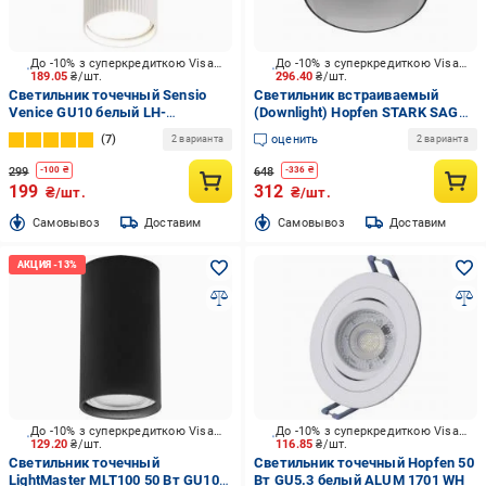
До -10% з суперкредиткою Visa Вигода
До -10% з суперкредиткою Visa Вигода
189.05
₴/шт.
296.40
₴/шт.
Светильник точечный Sensio
Светильник встраиваемый
Venice GU10 белый LH-
(Downlight) Hopfen STARK SAGA-
GU10(white)Q2
GX-1 BK черный
7
оценить
2 варианта
2 варианта
299
648
-
100
₴
-
336
₴
199
312
₴/шт.
₴/шт.
Cамовывоз
Доставим
Cамовывоз
Доставим
До -10% з суперкредиткою Visa Вигода
До -10% з суперкредиткою Visa Вигода
129.20
₴/шт.
116.85
₴/шт.
Светильник точечный
Светильник точечный Hopfen 50
LightMaster MLT100 50 Вт GU10
Вт GU5.3 белый ALUM 1701 WH