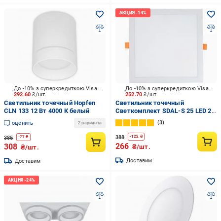
До -10% з суперкредиткою Visa Вигода
До -10% з суперкредиткою Visa Вигода
292.60
₴/шт.
252.70
₴/шт.
Светильник точечный Hopfen
Светильник точечный
CLN 133 12 Вт 4000 К белый
Светкомплект SDAL-S 25 LED 25
Вт 4500 К белый
3
оценить
2 варианта
388
-
122
₴
385
-
77
₴
266
308
₴/шт.
₴/шт.
Доставим
Доставим