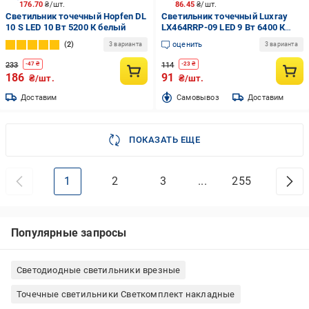
176.70
₴/шт.
86.45
₴/шт.
Светильник точечный Hopfen DL
Светильник точечный Luxray
10 S LED 10 Вт 5200 К белый
LX464RRP-09 LED 9 Вт 6400 К
холодный
2
оценить
3 варианта
3 варианта
233
114
-
47
₴
-
23
₴
186
91
₴/шт.
₴/шт.
Доставим
Cамовывоз
Доставим
ПОКАЗАТЬ ЕЩЕ
1
2
3
...
255
Популярные запросы
Светодиодные светильники врезные
Точечные светильники Светкомплект накладные