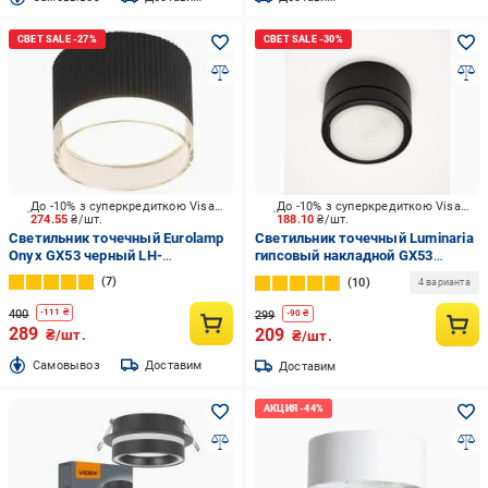
До -10% з суперкредиткою Visa Вигода
До -10% з суперкредиткою Visa Вигода
274.55
₴/шт.
188.10
₴/шт.
Светильник точечный Eurolamp
Светильник точечный Luminaria
Onyx GX53 черный LH-
гипсовый накладной GX53
GX53(black)GL
черный SEATTLE R2306 BK
7
10
4 варианта
400
-
111
₴
299
-
90
₴
289
209
₴/шт.
₴/шт.
Cамовывоз
Доставим
Доставим