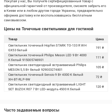
Покупая у нас, Вы получите сертифицированный товар с
официальной гарантией от производителя, сможете забрать его
в Киеве или в любом другом городе Украины, предварительно
оформив доставку или воспользовавшись бесплатным
самовывозом.
Цены на Точечные светильники для гостиной
Товар
Цена
Светильник точечный Hopfen STARK TO-133 R WH
191 ₴
GX53 белый
Светильник точечный Philips Meson LED 9 Вт 4000
111 ₴
К белый 915005746901
Светильник светодиодный встраиваемый Philips
105 ₴
MESON 5,5 Вт белый 929003274801
Светильник точечный Sensio 9 Вт 4000 К белый
72 ₴
XH-BT-RLP-9W
Светильник светодиодный встраиваемый LIGHT
120 ₴
SET BUZOK R07 7 Вт LED-модуль 4500 К белый
Часто задаваемые вопросы