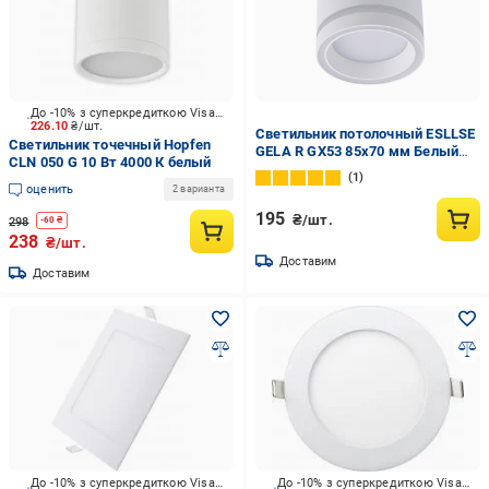
До -10% з суперкредиткою Visa Вигода
226.10
₴/шт.
Светильник потолочный ESLLSE
Светильник точечный Hopfen
GELA R GX53 85x70 мм Белый
CLN 050 G 10 Вт 4000 К белый
(10514-1)
1
оценить
2 варианта
195
₴/шт.
298
-
60
₴
238
₴/шт.
Доставим
Доставим
До -10% з суперкредиткою Visa Вигода
До -10% з суперкредиткою Visa Вигода