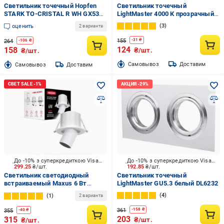
Светильник точечный Hopfen
Светильник точечный
STARK TO-CRISTAL R WH GX53
LightMaster 4000 К прозрачный
белый
CL7089
3
оценить
2 варианта
155
-
31
₴
264
-
106
₴
124
158
₴/шт.
₴/шт.
Cамовывоз
Доставим
Cамовывоз
Доставим
До -10% з суперкредиткою Visa Вигода
До -10% з суперкредиткою Visa Вигода
299.25
₴/шт.
192.85
₴/шт.
Светильник светодиодный
Светильник точечный
встраиваемый Maxus 6 Вт
LightMaster GU5.3 белый DL6232
3000/4200/6500 К белый
4
1
2 варианта
матовый 1-MRD-6W-WHC
361
-
158
₴
355
-
40
₴
203
315
₴/шт.
₴/шт.