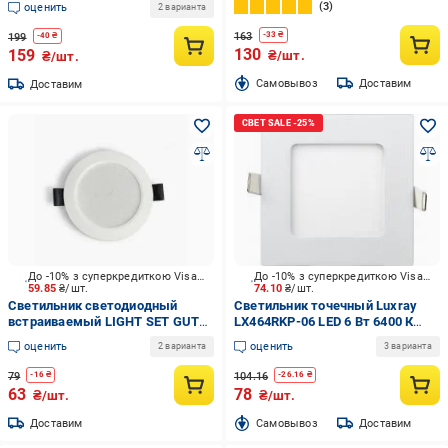
3
оценить
2 варианта
163
-
33
₴
199
-
40
₴
130
159
₴/шт.
₴/шт.
Cамовывоз
Доставим
Доставим
До -10% з суперкредиткою Visa Вигода
До -10% з суперкредиткою Visa Вигода
59.85
₴/шт.
74.10
₴/шт.
Светильник светодиодный
Светильник точечный Luxray
встраиваемый LIGHT SET GUTA
LX464RKP-06 LED 6 Вт 6400 К
05R 5 Вт LED-модуль 4500 К
холодный
оценить
оценить
2 варианта
3 варианта
белый
79
104.16
-
16
₴
-
26.16
₴
63
78
₴/шт.
₴/шт.
Доставим
Cамовывоз
Доставим