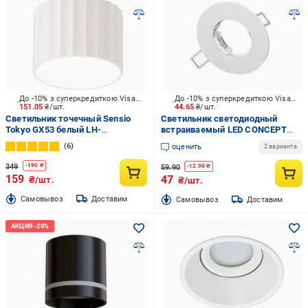
До -10% з суперкредиткою Visa Вигода
До -10% з суперкредиткою Visa Вигода
151.05
₴/шт.
44.65
₴/шт.
Светильник точечный Sensio
Светильник светодиодный
Tokyo GX53 белый LH-
встраиваемый LED CONCEPT
GX53(white)Q1
VM 01S GU10 белый
6
оценить
2 варианта
349
-
190
₴
59.90
-
12.90
₴
159
47
₴/шт.
₴/шт.
Cамовывоз
Доставим
Cамовывоз
Доставим