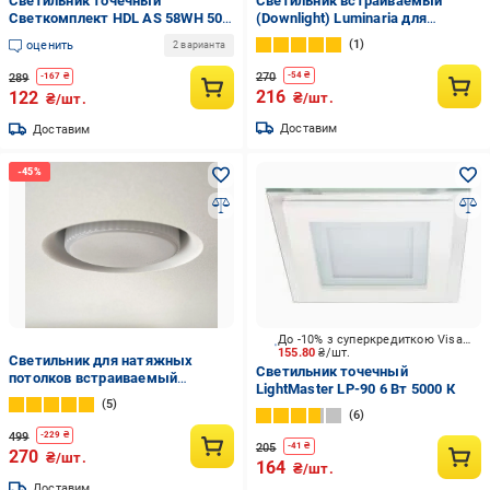
Светильник точечный
Светильник встраиваемый
Светкомплект HDL AS 58WH 50
(Downlight) Luminaria для
Вт GU10 белый
натяжных потолков GX53 белый
1
оценить
2 варианта
CB53 R105 GX53
270
-
54
₴
289
-
167
₴
216
122
₴/шт.
₴/шт.
Доставим
Доставим
До -10% з суперкредиткою Visa Вигода
155.80
₴/шт.
Светильник для натяжных
Светильник точечный
потолков встраиваемый
LightMaster LP-90 6 Вт 5000 К
Luminaria СВ53 R105 GX53 220V
5
IP20
6
499
-
229
₴
205
-
41
₴
270
₴/шт.
164
₴/шт.
Доставим