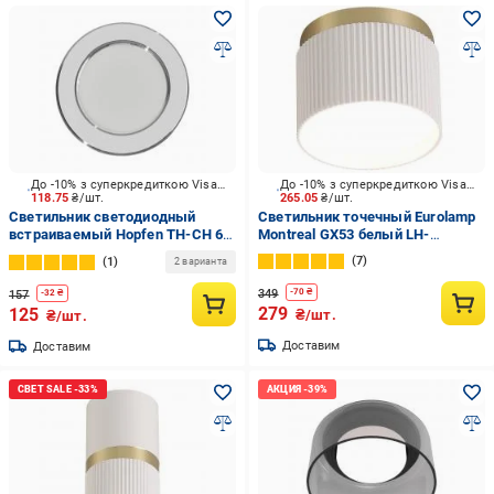
До -10% з суперкредиткою Visa Вигода
До -10% з суперкредиткою Visa Вигода
118.75
₴/шт.
265.05
₴/шт.
Светильник светодиодный
Светильник точечный Eurolamp
встраиваемый Hopfen TH-CH 6
Montreal GX53 белый LH-
Вт 4200 К белый/хром
GX53(white)G1
7
1
2 варианта
349
-
70
₴
157
-
32
₴
279
125
₴/шт.
₴/шт.
Доставим
Доставим