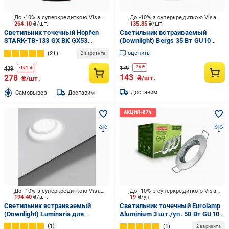
До -10% з суперкредиткою Visa Вигода
До -10% з суперкредиткою Visa Вигода
264.10
₴/шт.
135.85
₴/шт.
Светильник точечный Hopfen
Светильник встраиваемый
STARK-TB-133 GX BK GX53
(Downlight) Bergs 35 Вт GU10
черный
белый 3019-DL-1 White
оценить
21
2 варианта
179
-
36
₴
439
-
161
₴
143
278
₴/шт.
₴/шт.
Доставим
Cамовывоз
Доставим
До -10% з суперкредиткою Visa Вигода
До -10% з суперкредиткою Visa Вигода
194.40
₴/шт.
19
₴/уп.
Светильник встраиваемый
Светильник точечный Eurolamp
(Downlight) Luminaria для
Aluminium 3 шт./уп. 50 Вт GU10
натяжных потолков GU10 СВ16
хром MLP-LH-LED-
1
1
2 варианта