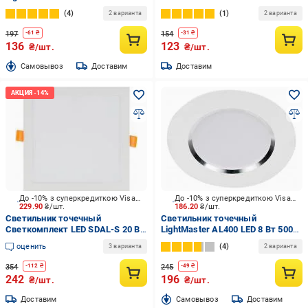
черный
4
1
2 варианта
2 варианта
197
154
-
61
₴
-
31
₴
136
123
₴/шт.
₴/шт.
Cамовывоз
Доставим
Доставим
До -10% з суперкредиткою Visa Вигода
До -10% з суперкредиткою Visa Вигода
229.90
₴/шт.
186.20
₴/шт.
Светильник точечный
Светильник точечный
Светкомплект LED SDAL-S 20 Вт
LightMaster AL400 LED 8 Вт 5000
4500 К белый
К белый
оценить
4
3 варианта
2 варианта
354
245
-
112
₴
-
49
₴
242
196
₴/шт.
₴/шт.
Доставим
Cамовывоз
Доставим