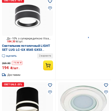
До -10% з суперкредиткою Visa Вигода
184.30
₴/шт.
Светильник потолочный LIGHT
SET LUG LC-GX 8545 GX53
черный
оценить
2 варианта
269.90
-
75.90
₴
194
₴/шт.
Доставим