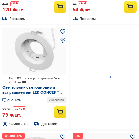
150
68
-
30
₴
-
14
₴
120
54
₴/шт.
₴/шт.
Доставим
Доставим
До -10% з суперкредиткою Visa Вигода
75.05
₴/шт.
Светильник светодиодный
встраиваемый LED CONCEPT
VM GX53 белый
оценить
2 варианта
99.90
-
20.90
₴
79
₴/шт.
Cамовывоз
Доставим