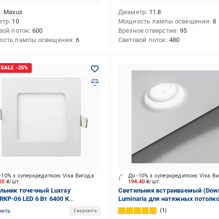
д
Maxus
Диаметр
11.8
етр
10
Мощность лампы освещения
8
вой поток
600
Врезное отверстие
95
ость лампы освещения
6
Световой поток
480
-10% з суперкредиткою Visa Вигода
До -10% з суперкредиткою Visa В
.10
₴/шт.
194.40
₴/шт.
льник точечный Luxray
Светильник встраиваемый (Down
RKP-06 LED 6 Вт 6400 К
Luminaria для натяжных потолк
дный
GU10 СВ16 ORB GU10
1
нить
3 варианта