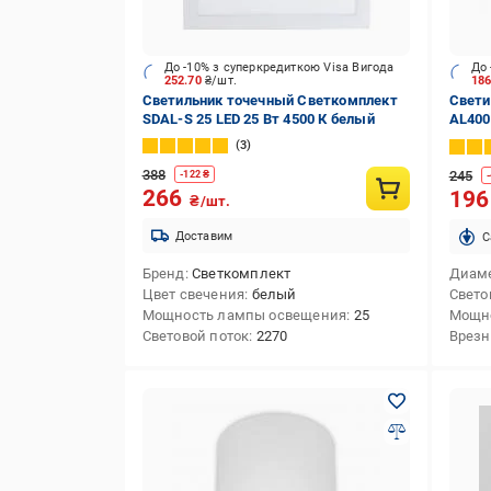
До -10% з суперкредиткою Visa Вигода
До 
252.70
₴/шт.
18
Светильник точечный Светкомплект
Свети
SDAL-S 25 LED 25 Вт 4500 К белый
AL400
3
388
245
-
122
₴
-
266
19
₴/шт.
Доставим
C
Бренд
Светкомплект
Диам
Цвет свечения
белый
Свето
Мощность лампы освещения
25
Мощн
Световой поток
2270
Врезн