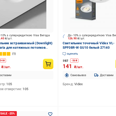
-10% з суперкредиткою Visa Вигода
До -10% з суперкредиткою Visa В
4.40
₴/шт.
126.90
₴/шт.
льник встраиваемый (Downlight)
Светильник точечный Videx VL-
aria для натяжных потолков
SPF08R-W GU10 белый 27140
белый CB53 R105 GX53
1
оценить
197
54
₴
-
56
₴
6
141
₴/шт.
₴/шт.
оставим
Cамовывоз
Доставим
етр
105
Бренд
Videx
ое отверстие
105