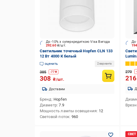
До -10% з суперкредиткою Visa Вигода
До 
292.60
₴/шт.
19
Светильник точечный Hopfen CLN 133
Свети
12 Вт 4000 К белый
Lumin
GX53 
оценить
2 варианта
270
385
-
-
77
₴
21
308
₴/шт.
Д
Доставим
Бренд
Hopfen
Диам
Диаметр
7.9
Врезн
Мощность лампы освещения
12
Световой поток
960