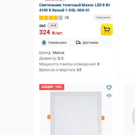
Светильник точечный Maxus LED 8 Вт
4100 К белый 1-SDL-006-01
3
2 варианта
360
-
36
₴
324
₴/шт.
Cамовывоз
Доставим
Бренд
Maxus
Диаметр
8.5
Мощность лампы освещения
8
Врезное отверстие
65