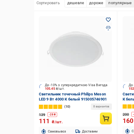
Сортировать
дешевле
дороже
популярные
До -10% з суперкредиткою Visa Вигода
До 
105.45
₴/шт.
15
Светильник точечный Philips Meson
Свети
LED 9 Вт 4000 К белый 915005746901
К бел
10
8 вариантов
200
139
-
-
28
₴
16
111
₴/шт.
C
Cамовывоз
Доставим