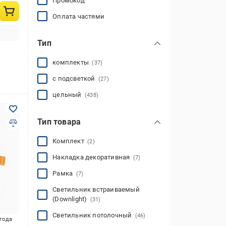
Промокод
Оплата частями
Тип
комплекты
(37)
с подсветкой
(27)
цельный
(438)
Тип товара
Комплект
(2)
Накладка декоративная
(7)
Рамка
(7)
Светильник встраиваемый
(Downlight)
(31)
Светильник потолочный
(46)
игода
Светильник светодиодный
Светильник светодиодный
Светильник точечный
(610)
(36)