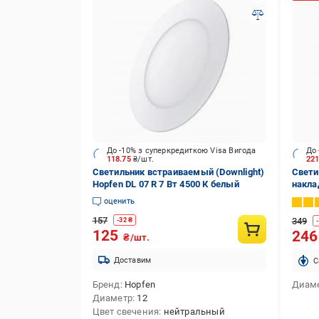
До -10% з суперкредиткою Visa Вигода
До 
118.75
₴/шт.
22
Светильник встраиваемый (Downlight)
Свети
Hopfen DL 07 R 7 Вт 4500 К белый
накла
1хGX5
оценить
157
349
-
32
₴
-
125
24
₴/шт.
Доставим
C
Бренд
Hopfen
Диам
Диаметр
12
Цвет свечения
нейтральный