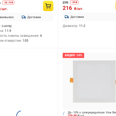
270
6
-
54
₴
-
26.16
₴
216
₴/шт.
₴/шт.
Доставим
амовывоз
Доставим
д
Luxray
Диаметр
11.2
на
11.9
ость лампы освещения
6
ое отверстие
105
До -10% з суперкредиткою Visa В
229.90
₴/шт.