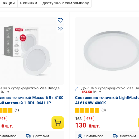
акции
новинки
доступно к самовывозу
-10% з суперкредиткою Visa Вигода
До -10% з суперкредиткою Visa В
2
₴/шт.
123.50
₴/шт.
льник точечный Maxus 6 Вт 4100
Светильник точечный LightMast
ый матовый 1-RDL-0641-IP
AL616 8W 4000K
1
3
163
40
₴
-
33
₴
0
130
₴/шт.
₴/шт.
амовывоз
Доставим
Cамовывоз
Доставим