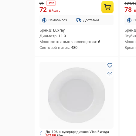
91
104.1
-
19
₴
72
78
₴/шт.
Cамовывоз
Доставим
C
Бренд
Luxray
Брен
Диаметр
11.9
Глуби
Мощность лампы освещения
6
Мощн
Световой поток
480
Врезн
До -10% з суперкредиткою Visa Вигода
307.80
₴/шт.