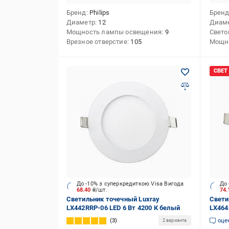
Бренд
Philips
Брен
Диаметр
12
Диам
Мощность лампы освещения
9
Свето
Врезное отверстие
105
Мощн
До -10% з суперкредиткою Visa Вигода
До 
68.40
₴/шт.
74
Светильник точечный Luxray
Свети
LX442RRP-06 LED 6 Вт 4200 К белый
LX464
холо
3
оце
2 варианта