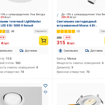
-10% з суперкредиткою Visa Вигода
До -10% з суперкредиткою Visa В
6.20
₴/шт.
299.25
₴/шт.
льник точечный LightMaster
Светильник светодиодный
 LED 8 Вт 5000 К белый
встраиваемый Maxus 6 Вт
3000/4200/6500 К белый матовы
4
1
2 варианта
2 в
MRD-6W-WHC
355
49
₴
-
40
₴
6
315
₴/шт.
₴/шт.
амовывоз
Доставим
Cамовывоз
Доставим
етр
10.8
Бренд
Maxus
вой поток
560
Мощность лампы освещения
6
ость лампы освещения
8
Диаметр
9
ое отверстие
78
Врезное отверстие
70