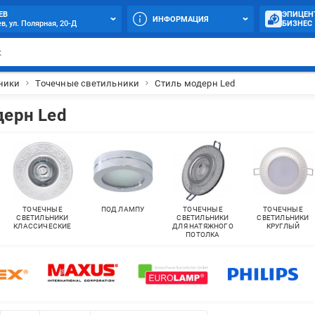
ЕВ
ЭПИЦЕН
ИНФОРМАЦИЯ
в, ул. Полярная, 20-Д
БИЗНЕС
ники
Точечные светильники
Стиль модерн Led
дерн Led
ТОЧЕЧНЫЕ
ПОД ЛАМПУ
ТОЧЕЧНЫЕ
ТОЧЕЧНЫЕ
СВЕТИЛЬНИКИ
СВЕТИЛЬНИКИ
СВЕТИЛЬНИКИ
КЛАССИЧЕСКИЕ
ДЛЯ НАТЯЖНОГО
КРУГЛЫЙ
ПОТОЛКА