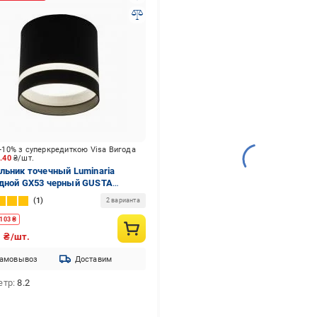
-10% з суперкредиткою Visa Вигода
1.40
₴/шт.
льник точечный Luminaria
дной GX53 черный GUSTA
3 BLACK
1
2 варианта
103
₴
6
₴/шт.
амовывоз
Доставим
етр
8.2