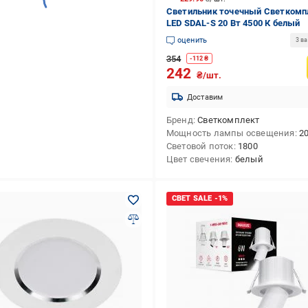
Светильник точечный Светкомп
LED SDAL-S 20 Вт 4500 К белый
оценить
3 в
354
-
112
₴
242
₴/шт.
Доставим
Бренд
Светкомплект
Мощность лампы освещения
2
Световой поток
1800
Цвет свечения
белый