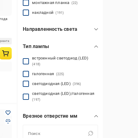
монтажная планка
(22)
накладной
(191)
игода
Направленность света
вниз
(647)
й 1-
арианта
Тип лампы
регулируется
(107)
встроенный светодиод (LED)
(418)
галогенная
(225)
светодиодная (LED)
(396)
светодиодная (LED)/галогенная
(197)
Врезное отверстие мм