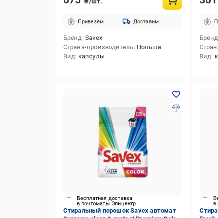
₴/шт.
Привезём
Доставим
П
Бренд
Savex
Брен
Страна-производитель
Польша
Стран
Вид
капсулы
Вид
Бесплатная доставка
Б
в почтоматы Эпицентр
в
Стиральный порошок Savex автомат
Стира