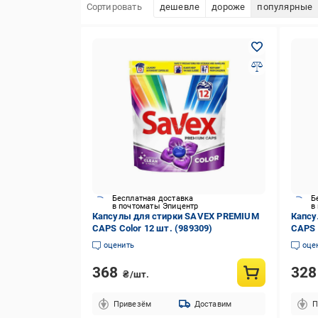
Сортировать
дешевле
дороже
популярные
Бесплатная доставка
Б
в почтоматы Эпицентр
в
Капсулы для стирки SAVEX PREMIUM
Капсу
CAPS Color 12 шт. (989309)
CAPS 
(9869
оценить
оце
368
32
₴/шт.
Привезём
Доставим
П