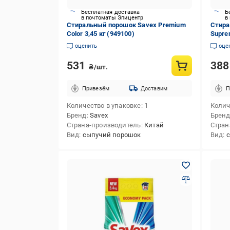
Бесплатная доставка
Б
в почтоматы Эпицентр
в
Стиральный порошок Savex Premium
Стира
Color 3,45 кг (949100)
Supre
Whites
оценить
оце
531
38
₴/шт.
Привезём
Доставим
П
Количество в упаковке
1
Колич
Бренд
Savex
Брен
Страна-производитель
Китай
Стран
Вид
сыпучий порошок
Вид