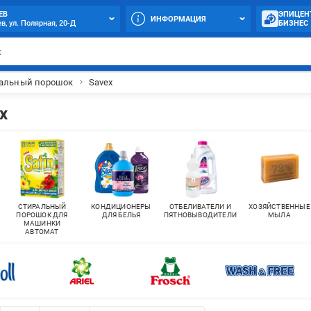
ЕВ
ЭПИЦЕН
ИНФОРМАЦИЯ
в, ул. Полярная, 20-Д
БИЗНЕС
альный порошок
Savex
x
СТИРАЛЬНЫЙ
КОНДИЦИОНЕРЫ
ОТБЕЛИВАТЕЛИ И
ХОЗЯЙСТВЕННЫЕ
ПОРОШОК ДЛЯ
ДЛЯ БЕЛЬЯ
ПЯТНОВЫВОДИТЕЛИ
МЫЛА
МАШИНКИ
АВТОМАТ