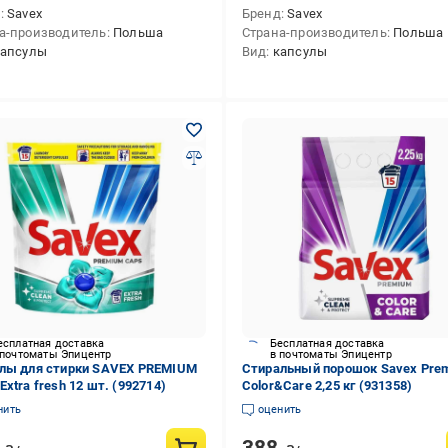
д
Savex
Бренд
Savex
а-производитель
Польша
Страна-производитель
Польша
капсулы
Вид
капсулы
есплатная доставка
Бесплатная доставка
 почтоматы Эпицентр
в почтоматы Эпицентр
лы для стирки SAVEX PREMIUM
Стиральный порошок Savex Pre
xtra fresh 12 шт. (992714)
Color&Care 2,25 кг (931358)
нить
оценить
1
388