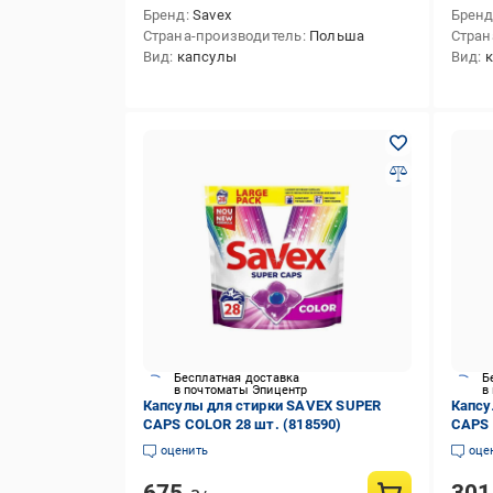
Бренд
Savex
Брен
Страна-производитель
Польша
Стран
Вид
капсулы
Вид
Бесплатная доставка
Б
в почтоматы Эпицентр
в
Капсулы для стирки SAVEX SUPER
Капсу
CAPS COLOR 28 шт. (818590)
CAPS E
оценить
оце
675
30