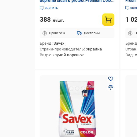
Supreme clean & protect Premium Сolor
Fresh 
2,25 кг (937800)
оценить
оце
388
1 0
₴/шт.
Привезём
Доставим
П
Бренд
Savex
Брен
Страна-производитель
Украина
Стран
Вид
сыпучий порошок
Вид