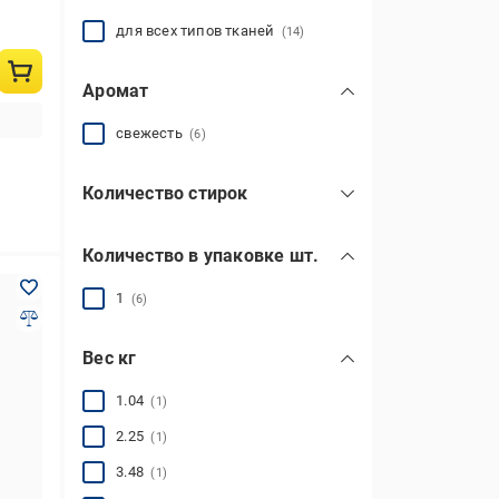
для всех типов тканей
(14)
Аромат
свежесть
(6)
Количество стирок
10
(4)
Количество в упаковке шт.
12
(2)
15
(2)
1
(6)
22
(1)
Вес кг
26
(1)
34
54
80
(1)
(2)
(1)
показать все
1.04
(1)
2.25
(1)
3.48
(1)