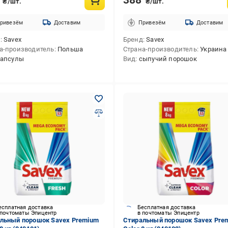
₴/шт.
₴/шт.
ривезём
Доставим
Привезём
Доставим
д
Savex
Бренд
Savex
а-производитель
Польша
Страна-производитель
Украина
капсулы
Вид
сыпучий порошок
есплатная доставка
Бесплатная доставка
 почтоматы Эпицентр
в почтоматы Эпицентр
льный порошок Savex Premium
Стиральный порошок Savex Pre