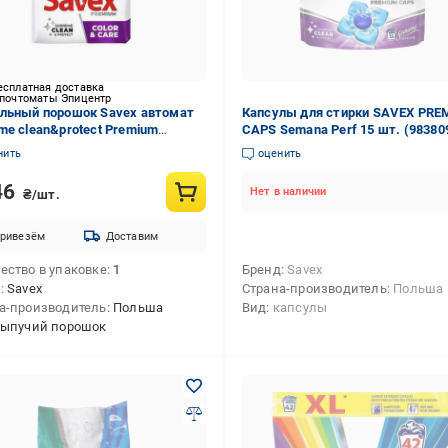
есплатная доставка
 почтоматы Эпицентр
льный порошок Savex автомат
Капсулы для стирки SAVEX PRE
me clean&protect Premium
CAPS Semana Perf 15 шт. (98380
Care 5,4 кг (937802)
нить
оценить
46
Нет в наличии
₴/шт.
ривезём
Доставим
ество в упаковке
1
Бренд
Savex
д
Savex
Страна-производитель
Польша
а-производитель
Польша
Вид
капсулы
сыпучий порошок