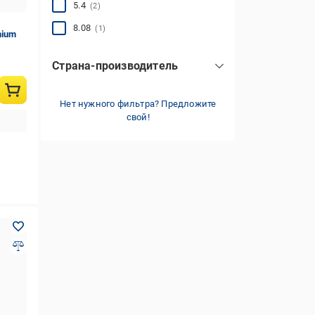
5.4
(2)
8.08
(1)
mium
Страна-производитель
Китай
(1)
Нет нужного фильтра? Предложите
Польша
(9)
свой!
Украина
(4)