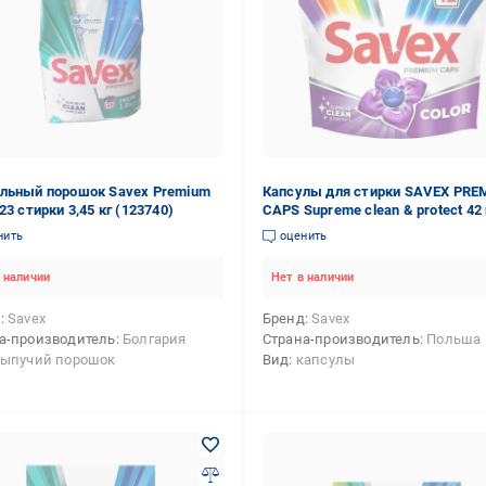
льный порошок Savex Premium
Капсулы для стирки SAVEX PRE
23 стирки 3,45 кг (123740)
CAPS Supreme clean & protect 42
(986901)
нить
оценить
 наличии
Нет в наличии
д
Savex
Бренд
Savex
а-производитель
Болгария
Страна-производитель
Польша
сыпучий порошок
Вид
капсулы