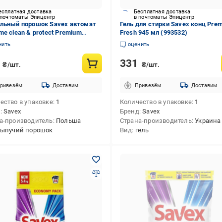
есплатная доставка
Бесплатная доставка
 почтоматы Эпицентр
в почтоматы Эпицентр
льный порошок Savex автомат
Гель для стирки Savex конц Pre
me clean & protect Premium
Fresh 945 мл (993532)
 & C 2,25 кг (937799)
нить
оценить
8
331
₴/шт.
₴/шт.
ривезём
Доставим
Привезём
Доставим
ество в упаковке
1
Количество в упаковке
1
д
Savex
Бренд
Savex
а-производитель
Польша
Страна-производитель
Украина
сыпучий порошок
Вид
гель