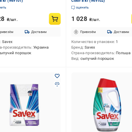
8 кг (949101)
Color 8 кг (949102)
нить
оценить
28
1 028
₴/шт.
₴/шт.
ривезём
Доставим
Привезём
Доставим
д
Savex
Количество в упаковке
1
а-производитель
Украина
Бренд
Savex
сыпучий порошок
Страна-производитель
Польша
Вид
сыпучий порошок