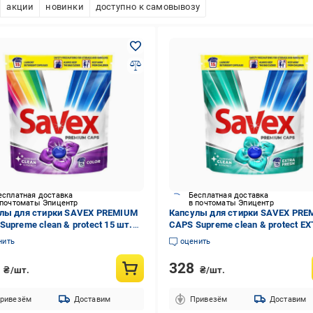
акции
новинки
доступно к самовывозу
есплатная доставка
Бесплатная доставка
 почтоматы Эпицентр
в почтоматы Эпицентр
лы для стирки SAVEX PREMIUM
Капсулы для стирки SAVEX PRE
Supreme clean & protect 15 шт.
CAPS Supreme clean & protect E
05)
FRESH 15 шт. (986899)
нить
оценить
8
328
₴/шт.
₴/шт.
ривезём
Доставим
Привезём
Доставим