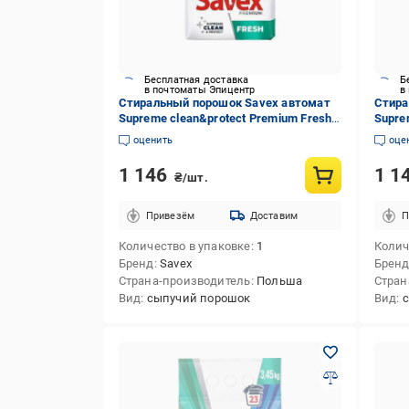
Бесплатная доставка
Б
в почтоматы Эпицентр
в
Стиральный порошок Savex автомат
Стира
Supreme clean&protect Premium Fresh
Supre
5,4 кг (937801)
Color&
оценить
оце
1 146
1 1
₴/шт.
Привезём
Доставим
П
Количество в упаковке
1
Колич
Бренд
Savex
Брен
Страна-производитель
Польша
Стран
Вид
сыпучий порошок
Вид