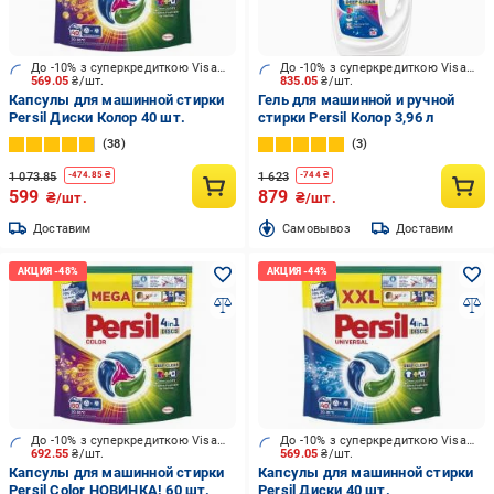
До -10% з суперкредиткою Visa Вигода
До -10% з суперкредиткою Visa Вигода
569.05
₴/шт.
835.05
₴/шт.
Капсулы для машинной стирки
Гель для машинной и ручной
Persil Диски Колор 40 шт.
стирки Persil Колор 3,96 л
38
3
1 073.85
1 623
-
474.85
₴
-
744
₴
599
879
₴/шт.
₴/шт.
Доставим
Cамовывоз
Доставим
До -10% з суперкредиткою Visa Вигода
До -10% з суперкредиткою Visa Вигода
692.55
₴/шт.
569.05
₴/шт.
Капсулы для машинной стирки
Капсулы для машинной стирки
Persil Color НОВИНКА! 60 шт.
Persil Диски 40 шт.