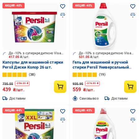
До -10% з суперкредиткою Visa Вигода
До -10% з суперкредиткою Visa Вигода
417.05
₴/шт.
531.05
₴/шт.
Капсулы для машинной стирки
Гель для машинной и ручной
Persil Диски Колор 26 шт.
стирки Persil Универсальный
1,98 л
38
19
735.55
935.95
-
296.55
₴
-
376.95
₴
439
559
₴/шт.
₴/шт.
Доставим
Cамовывоз
Доставим