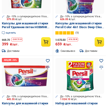
До -10% з суперкредиткою Visa Вигода
До -10% з суперкредиткою Visa Вигода
379.05
₴/шт.
626.05
₴/шт.
Капсулы для машинной стирки
Капсулы для машинной стирки
Persil Удаление пятен НОВИНКА!
Persil Color 4in1 Discs Deep Clean
23 шт.
42 шт.
оценить
1
668.70
1 075.50
-
269.70
₴
-
416.50
₴
399
659
₴/шт.
₴/шт.
Доставим
Cамовывоз
Доставим
До -10% з суперкредиткою Visa Вигода
До -10% з суперкредиткою Visa Вигода
445.55
₴/шт.
1 024.10
₴/уп.
Капсулы для машинной стирки
Набор для машинной стирки