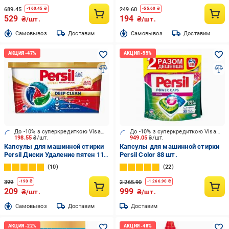
689.45
249.60
-
160.45
₴
-
55.60
₴
529
194
₴/шт.
₴/шт.
Cамовывоз
Доставим
Cамовывоз
Доставим
До -10% з суперкредиткою Visa Вигода
До -10% з суперкредиткою Visa Вигода
198.55
₴/шт.
949.05
₴/шт.
Капсулы для машинной стирки
Капсулы для машинной стирки
Persil Диски Удаление пятен 11
Persil Color 88 шт.
шт.
10
22
399
2 265.90
-
190
₴
-
1 266.90
₴
209
999
₴/шт.
₴/шт.
Cамовывоз
Доставим
Доставим