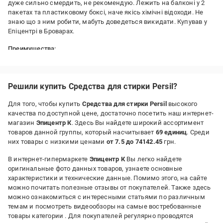
дуже сильно смердить, не рекомендую. Лежить на балконі у 2
пакетах та пластиковому боксі, наче якісь хімічні відоходи. Не
знаю що з ним робити, мабуть доведеться викидати. Купував у
Епіцентрі в Броварах.
Преимущества:
немає
Недостатки:
сморід, аж до головного болю
Решили купить Средства для стирки Persil?
Для того, чтобы купить
Средства для стирки Persil
высокого
качества по доступной цене, достаточно посетить наш интернет-
магазин
Эпицентр К
. Здесь Вы найдете широкий ассортимент
товаров данной группы, который насчитывает
69 единиц
. Среди
них товары с низкими ценами
от 7.5 до 74142.45
грн.
В интернет-гипермаркете
Эпицентр К
Вы легко найдете
оригинальные фото данных товаров, узнаете основные
характеристики и технические данные. Помимо этого, на сайте
можно почитать полезные отзывы от покупателей. Также здесь
можно ознакомиться с интересными статьями по различным
темам и посмотреть видеообзоры на самые востребованные
товары категории
. Для покупателей регулярно проводятся