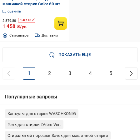
машинной стирки Color 60 шт. +
Universal 60 шт.
оценить
2 879.80
-
1 421.80
₴
1 458
₴/уп.
Cамовывоз
Доставим
ПОКАЗАТЬ ЕЩЕ
1
2
3
4
5
Популярные запросы
Капсулы для стирки WASCHKONIG
Гель для стирки L'Arbre Vert
Стиральный порошок Savex для машинной стирки