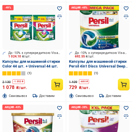
До -10% з суперкредиткою Visa Вигода
До -10% з суперкредиткою Visa Вигода
1 024.10
₴/шт.
692.55
₴/шт.
Капсулы для машинной стирки
Капсулы для машинной стирки
Color 44 шт. + Universal 44 шт.
Persil 4in1 Discs Universal Deep
Clean 60 шт.
1
1
2 130
1 409
-
1 052
₴
-
680
₴
1 078
729
₴/шт.
₴/шт.
Cамовывоз
Доставим
Cамовывоз
Доставим