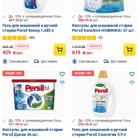
До -10% з суперкредиткою Visa Вигода
До -10% з суперкредиткою Visa Вигода
407.55
₴/шт.
588.05
₴/шт.
Гель для машинной и ручной
Капсулы для машинной стирки
стирки Persil Колор 1,485 л
Persil Sensitive НОВИНКА! 37 шт.
40
2
669.25
1 073.85
-
240.25
₴
-
454.85
₴
429
619
₴/шт.
₴/шт.
Cамовывоз
Доставим
Cамовывоз
Доставим
До -10% з суперкредиткою Visa Вигода
До -10% з суперкредиткою Visa Вигода
417.05
₴/шт.
255.55
₴/шт.
Капсулы для машинной стирки
Гель для машинной и ручной
Persil Диски 26 шт.
стирки Persil Сенситив 0,9 л