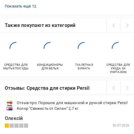
Капсулы для стирки Dash
Капсулы Persil для цветного белья
Гель для стирки Galax
Капсулы Ariel для черного белья
Frosch для цветного белья
Гель для стирки Ariel
Гипоаллергенный гель для стирки
Гель для стирки Soft
Гель для стирки Miele
Gallus гель для стирки
Гель для стирки PROservice
Капсулы для стирки цветного белья
Показать ещё 12
Также покупают из категорий
СРЕДСТВА ДЛЯ
КОНДИЦИОНЕРЫ
ТУАЛЕТНАЯ
СРЕДСТВА ДЛЯ
МЫТЬЯ ПОСУДЫ
ДЛЯ БЕЛЬЯ
БУМАГА
УХОДА ЗА
УНИТАЗОМ
Отзывы: Средства для стирки Persil
Отзыв про: Порошок для машинной и ручной стирки Persil
Колор "Свежесть от Силан" 2,7 кг
Олексій
30.07.2026