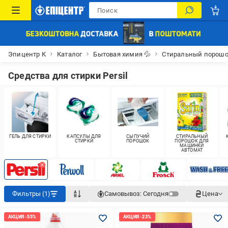
Эпицентр К
Каталог
Бытовая химия 💦
Стиральный порош
Средства для стирки Persil
ГЕЛЬ ДЛЯ СТИРКИ
КАПСУЛЫ ДЛЯ
СЫПУЧИЙ
СТИРАЛЬНЫЙ
СТИРКИ
ПОРОШОК
ПОРОШОК ДЛЯ
МАШИНКИ
АВТОМАТ
Фильтры (1)
Самовывоз:
Сегодня
Цена