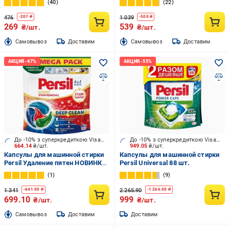
40
22
476
1 039
-
207
₴
-
500
₴
269
539
₴/шт.
₴/шт.
Cамовывоз
Доставим
Cамовывоз
Доставим
До -10% з суперкредиткою Visa Вигода
До -10% з суперкредиткою Visa Вигода
664.14
₴/шт.
949.05
₴/шт.
Капсулы для машинной стирки
Капсулы для машинной стирки
Persil Удаление пятен НОВИНКА!
Persil Universal 88 шт.
54 шт.
1
9
1 341
2 265.90
-
641.90
₴
-
1 266.90
₴
699.10
999
₴/шт.
₴/шт.
Cамовывоз
Доставим
Доставим