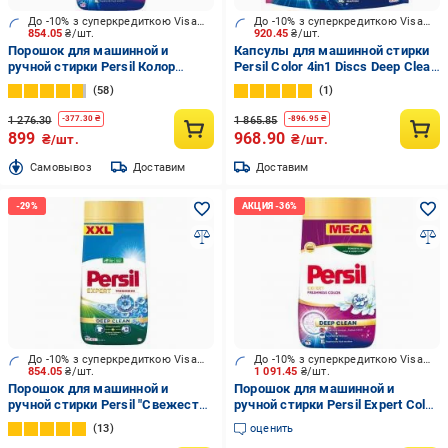
До -10% з суперкредиткою Visa Вигода
До -10% з суперкредиткою Visa Вигода
854.05
₴/шт.
920.45
₴/шт.
Порошок для машинной и
Капсулы для машинной стирки
ручной стирки Persil Колор
Persil Color 4in1 Discs Deep Clean
"Свежесть от Силан" 01,05,24 л
100 шт.
58
1
8,1 кг
1 276.30
1 865.85
-
377.30
₴
-
896.95
₴
899
968.90
₴/шт.
₴/шт.
Cамовывоз
Доставим
Доставим
До -10% з суперкредиткою Visa Вигода
До -10% з суперкредиткою Visa Вигода
854.05
₴/шт.
1 091.45
₴/шт.
Порошок для машинной и
Порошок для машинной и
ручной стирки Persil "Свежесть
ручной стирки Persil Expert Color
от Силан" 01,05,24 л 8,1 кг
Свежесть от Силан 10,65 кг
13
оценить