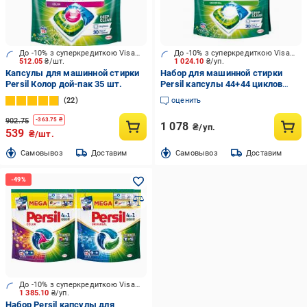
До -10% з суперкредиткою Visa Вигода
До -10% з суперкредиткою Visa Вигода
512.05
₴/шт.
1 024.10
₴/уп.
Капсулы для машинной стирки
Набор для машинной стирки
Persil Колор дой-пак 35 шт.
Persil капсулы 44+44 циклов
стирки 88 шт.
22
оценить
902.75
-
363.75
₴
1 078
₴/уп.
539
₴/шт.
Cамовывоз
Доставим
Cамовывоз
Доставим
До -10% з суперкредиткою Visa Вигода
1 385.10
₴/уп.
Набор Persil капсулы для