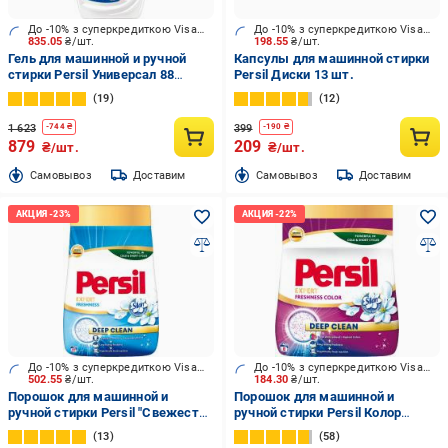
До -10% з суперкредиткою Visa Вигода
До -10% з суперкредиткою Visa Вигода
835.05
₴/шт.
198.55
₴/шт.
Гель для машинной и ручной
Капсулы для машинной стирки
стирки Persil Универсал 88
Persil Диски 13 шт.
циклов стирки 3,96 л
19
12
1 623
399
-
744
₴
-
190
₴
879
209
₴/шт.
₴/шт.
Cамовывоз
Доставим
Cамовывоз
Доставим
До -10% з суперкредиткою Visa Вигода
До -10% з суперкредиткою Visa Вигода
502.55
₴/шт.
184.30
₴/шт.
Порошок для машинной и
Порошок для машинной и
ручной стирки Persil "Свежесть
ручной стирки Persil Колор
от Силан" 4,05 кг
"Свежесть от Силан" 1,2 кг
13
58