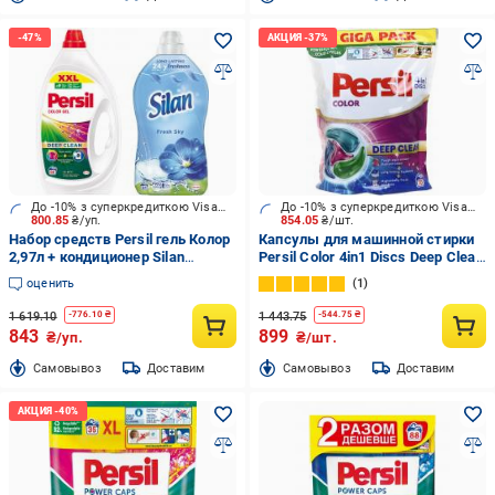
До -10% з суперкредиткою Visa Вигода
До -10% з суперкредиткою Visa Вигода
800.85
₴/уп.
854.05
₴/шт.
Набор средств Persil гель Колор
Капсулы для машинной стирки
2,97л + кондиционер Silan
Persil Color 4in1 Discs Deep Clean
Небесная свежесть 1,408 л
70 шт.
оценить
1
1 619.10
1 443.75
-
776.10
₴
-
544.75
₴
843
899
₴/уп.
₴/шт.
Cамовывоз
Доставим
Cамовывоз
Доставим