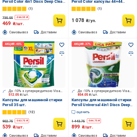
Persil Color 4in1 Discs Deep Clean
Persil Color капсулы 44+44
28 шт.
циклов стирки 88 шт.
1
1
735.55
-
266.55
₴
1 078
₴/уп.
469
₴/шт.
Cамовывоз
Доставим
Cамовывоз
Доставим
До -10% з суперкредиткою Visa Вигода
До -10% з суперкредиткою Visa Вигода
512.05
₴/шт.
854.05
₴/шт.
Капсулы для машинной стирки
Капсулы для машинной стирки
Persil 35 шт.
Persil Universal 4in1 Discs Deep
Clean 70 шт.
12
оценить
902.75
1 443.75
-
363.75
₴
-
544.75
₴
539
899
₴/шт.
₴/шт.
Cамовывоз
Доставим
Cамовывоз
Доставим