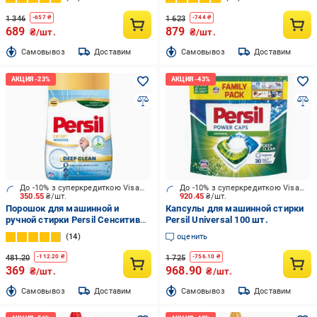
1 346
1 623
-
657
₴
-
744
₴
689
879
₴/шт.
₴/шт.
Cамовывоз
Доставим
Cамовывоз
Доставим
До -10% з суперкредиткою Visa Вигода
До -10% з суперкредиткою Visa Вигода
350.55
₴/шт.
920.45
₴/шт.
Порошок для машинной и
Капсулы для машинной стирки
ручной стирки Persil Сенситив
Persil Universal 100 шт.
2,7 кг
14
оценить
481.20
1 725
-
112.20
₴
-
756.10
₴
369
968.90
₴/шт.
₴/шт.
Cамовывоз
Доставим
Cамовывоз
Доставим