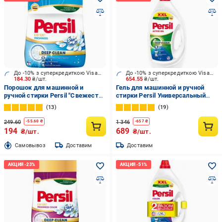
До -10% з суперкредиткою Visa Вигода
До -10% з суперкредиткою Visa Вигода
184.30
₴/шт.
654.55
₴/шт.
Порошок для машинной и
Гель для машинной и ручной
ручной стирки Persil "Свежесть
стирки Persil Универсальный
от Силан" 01,03,24 л 1,2 кг
2,97 л
13
19
249.60
1 346
-
55.60
₴
-
657
₴
194
689
₴/шт.
₴/шт.
Cамовывоз
Доставим
Доставим