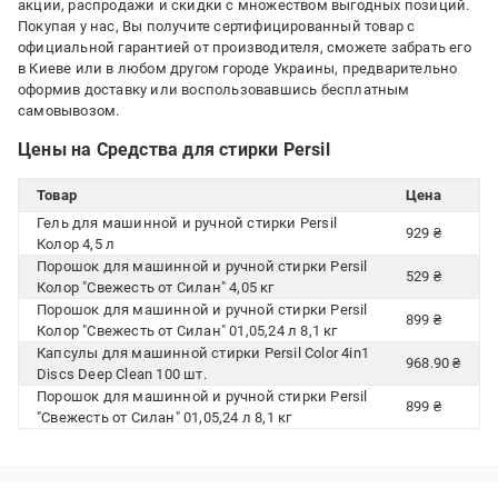
акции, распродажи и скидки с множеством выгодных позиций.
Покупая у нас, Вы получите сертифицированный товар с
официальной гарантией от производителя, сможете забрать его
в Киеве или в любом другом городе Украины, предварительно
оформив доставку или воспользовавшись бесплатным
самовывозом.
Цены на Средства для стирки Persil
Товар
Цена
Гель для машинной и ручной стирки Persil
929 ₴
Колор 4,5 л
Порошок для машинной и ручной стирки Persil
529 ₴
Колор "Свежесть от Силан" 4,05 кг
Порошок для машинной и ручной стирки Persil
899 ₴
Колор "Свежесть от Силан" 01,05,24 л 8,1 кг
Капсулы для машинной стирки Persil Color 4in1
968.90 ₴
Discs Deep Clean 100 шт.
Порошок для машинной и ручной стирки Persil
899 ₴
"Свежесть от Силан" 01,05,24 л 8,1 кг