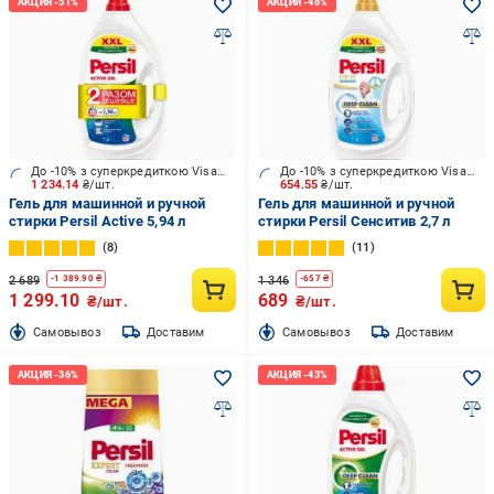
До -10% з суперкредиткою Visa Вигода
До -10% з суперкредиткою Visa Вигода
1 234.14
₴/шт.
654.55
₴/шт.
Гель для машинной и ручной
Гель для машинной и ручной
стирки Persil Active 5,94 л
стирки Persil Сенситив 2,7 л
8
11
2 689
1 346
-
1 389.90
₴
-
657
₴
1 299.10
689
₴/шт.
₴/шт.
Cамовывоз
Доставим
Cамовывоз
Доставим