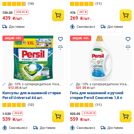
14
11
735.55
476
-
296.55
₴
-
207
₴
439
269
₴/шт.
₴/шт.
Доставим
Cамовывоз
Доставим
До -10% з суперкредиткою Visa Вигода
До -10% з суперкредиткою Visa Вигода
512.05
₴/шт.
531.05
₴/шт.
Капсулы для машинной стирки
Гель для машинной и ручной
Persil Universal 44 шт.
стирки Persil Сенситив 1,8 л
12
11
1 039
935.95
-
500
₴
-
376.95
₴
539
559
₴/шт.
₴/шт.
Cамовывоз
Доставим
Cамовывоз
Доставим