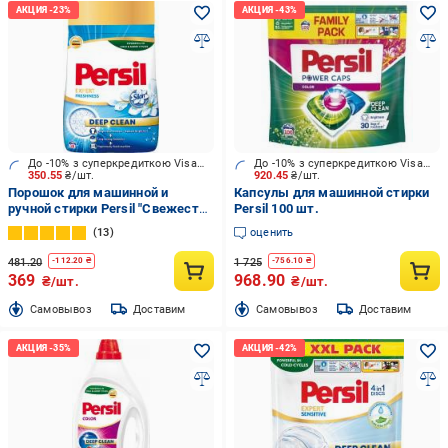
До -10% з суперкредиткою Visa Вигода
До -10% з суперкредиткою Visa Вигода
350.55
₴/шт.
920.45
₴/шт.
Порошок для машинной и
Капсулы для машинной стирки
ручной стирки Persil "Свежесть
Persil 100 шт.
от Силан" 2,7 кг
13
оценить
481.20
1 725
-
112.20
₴
-
756.10
₴
369
968.90
₴/шт.
₴/шт.
Cамовывоз
Доставим
Cамовывоз
Доставим