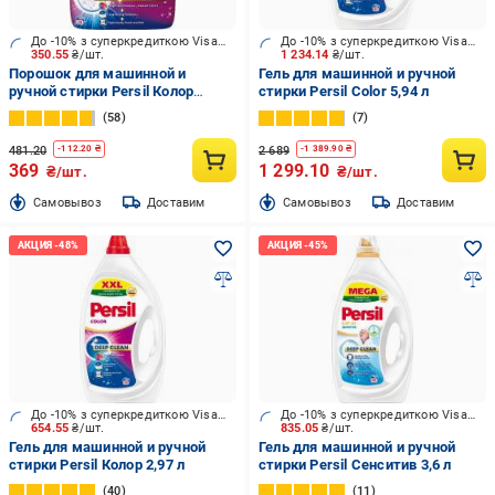
До -10% з суперкредиткою Visa Вигода
До -10% з суперкредиткою Visa Вигода
350.55
₴/шт.
1 234.14
₴/шт.
Порошок для машинной и
Гель для машинной и ручной
ручной стирки Persil Колор
стирки Persil Color 5,94 л
"Свежесть от Силан" 2,7 кг
58
7
481.20
2 689
-
112.20
₴
-
1 389.90
₴
369
1 299.10
₴/шт.
₴/шт.
Cамовывоз
Доставим
Cамовывоз
Доставим
До -10% з суперкредиткою Visa Вигода
До -10% з суперкредиткою Visa Вигода
654.55
₴/шт.
835.05
₴/шт.
Гель для машинной и ручной
Гель для машинной и ручной
стирки Persil Колор 2,97 л
стирки Persil Сенситив 3,6 л
40
11