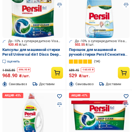
До -10% з суперкредиткою Visa Вигода
До -10% з суперкредиткою Visa Вигода
920.45
₴/шт.
502.55
₴/шт.
Капсулы для машинной стирки
Порошок для машинной и
Persil Universal 4in1 Discs Deep
ручной стирки Persil Сенситив
Clean 100 шт.
4,05 кг
оценить
14
1 865.85
689.45
-
896.95
₴
-
160.45
₴
968.90
529
₴/шт.
₴/шт.
Cамовывоз
Доставим
Cамовывоз
Доставим