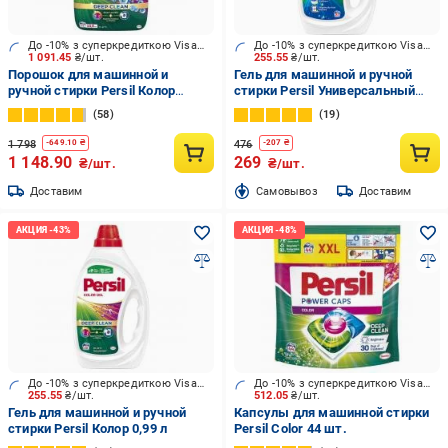
До -10% з суперкредиткою Visa Вигода
До -10% з суперкредиткою Visa Вигода
1 091.45
₴/шт.
255.55
₴/шт.
Порошок для машинной и
Гель для машинной и ручной
ручной стирки Persil Колор
стирки Persil Универсальный
"Свежесть от Силан" 10,8 кг
0,99 л
58
19
1 798
476
-
649.10
₴
-
207
₴
1 148.90
269
₴/шт.
₴/шт.
Доставим
Cамовывоз
Доставим
До -10% з суперкредиткою Visa Вигода
До -10% з суперкредиткою Visa Вигода
255.55
₴/шт.
512.05
₴/шт.
Гель для машинной и ручной
Капсулы для машинной стирки
стирки Persil Колор 0,99 л
Persil Color 44 шт.