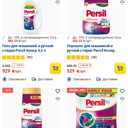
До -10% з суперкредиткою Visa Вигода
До -10% з суперкредиткою Visa Вигода
882.55
₴/шт.
502.55
₴/шт.
Гель для машинной и ручной
Порошок для машинной и
стирки Persil Колор 4,5 л
ручной стирки Persil Колор
"Свежесть от Силан" 4,05 кг
40
58
2 065
689.45
-
1 136
₴
-
160.45
₴
929
529
₴/шт.
₴/шт.
Cамовывоз
Доставим
Cамовывоз
Доставим