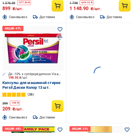
1 276.30
1 798
-
377.30
₴
-
649.10
₴
899
1 148.90
₴/шт.
₴/шт.
Cамовывоз
Доставим
Cамовывоз
Доставим
До -10% з суперкредиткою Visa Вигода
198.55
₴/шт.
Капсулы для машинной стирки
Persil Диски Колор 13 шт.
38
399
-
190
₴
209
₴/шт.
Cамовывоз
Доставим