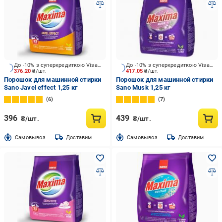
До -10% з суперкредиткою Visa Вигода
До -10% з суперкредиткою Visa Вигода
376.20
₴/шт.
417.05
₴/шт.
Порошок для машинной стирки
Порошок для машинной стирки
Sano Javel effect 1,25 кг
Sano Musk 1,25 кг
6
7
396
439
₴/шт.
₴/шт.
Cамовывоз
Доставим
Cамовывоз
Доставим