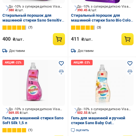
До -10% з суперкредиткою Visa Вигода
До -10% з суперкредиткою Visa Вигода
380
₴/шт.
390.45
₴/шт.
Стиральный порошок для
Стиральный порошок для
машинной стирки Sano Sensitive
машинной стирки Sano Bio Color
1,25 кг
1,25 кг
7
3
400
411
₴/шт.
₴/шт.
Доставим
Доставим
До -10% з суперкредиткою Visa Вигода
До -10% з суперкредиткою Visa Вигода
569.05
₴/шт.
502.55
₴/шт.
Гель для машинной стирки Sano
Гель для машинной и ручной
Soft Silk 1,5 л
стирки Sano Baby Oat
концентрат 1,5 л
1
оценить