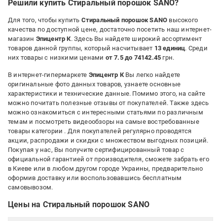
Решили купить Стиральный порошок SANO?
Для того, чтобы купить
Стиральный порошок SANO
высокого
качества по доступной цене, достаточно посетить наш интернет-
магазин
Эпицентр К
. Здесь Вы найдете широкий ассортимент
товаров данной группы, который насчитывает
13 единиц
. Среди
них товары с низкими ценами
от 7.5 до 74142.45
грн.
В интернет-гипермаркете
Эпицентр К
Вы легко найдете
оригинальные фото данных товаров, узнаете основные
характеристики и технические данные. Помимо этого, на сайте
можно почитать полезные отзывы от покупателей. Также здесь
можно ознакомиться с интересными статьями по различным
темам и посмотреть видеообзоры на самые востребованные
товары категории
. Для покупателей регулярно проводятся
акции, распродажи и скидки с множеством выгодных позиций.
Покупая у нас, Вы получите сертифицированный товар с
официальной гарантией от производителя, сможете забрать его
в Киеве или в любом другом городе Украины, предварительно
оформив доставку или воспользовавшись бесплатным
самовывозом.
Цены на Стиральный порошок SANO