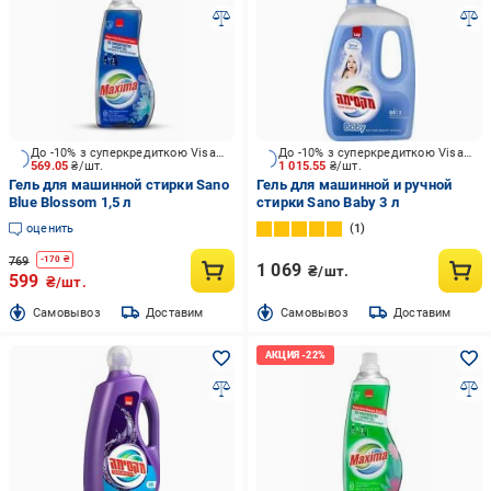
До -10% з суперкредиткою Visa Вигода
До -10% з суперкредиткою Visa Вигода
569.05
₴/шт.
1 015.55
₴/шт.
Гель для машинной стирки Sano
Гель для машинной и ручной
Blue Blossom 1,5 л
стирки Sano Baby 3 л
оценить
1
769
-
170
₴
1 069
₴/шт.
599
₴/шт.
Cамовывоз
Доставим
Cамовывоз
Доставим