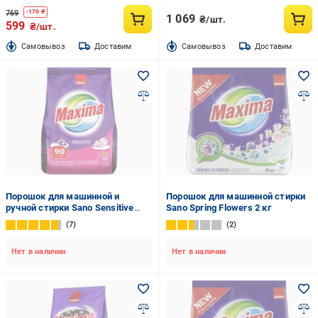
769
-
170
₴
1 069
₴/шт.
599
₴/шт.
Cамовывоз
Доставим
Cамовывоз
Доставим
Порошок для машинной и
Порошок для машинной стирки
ручной стирки Sano Sensitive
Sano Spring Flowers 2 кг
3,25 кг
7
2
Нет в наличии
Нет в наличии