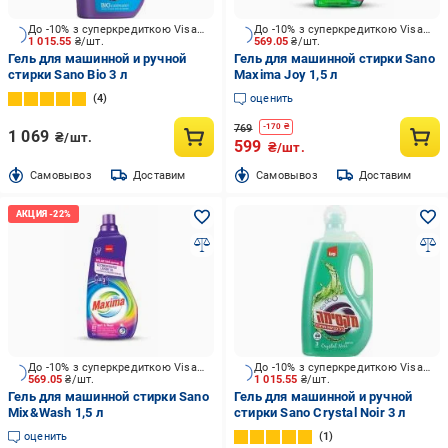
До -10% з суперкредиткою Visa Вигода
До -10% з суперкредиткою Visa Вигода
1 015.55
₴/шт.
569.05
₴/шт.
Гель для машинной и ручной
Гель для машинной стирки Sano
стирки Sano Bio 3 л
Maxima Joy 1,5 л
4
оценить
769
-
170
₴
1 069
₴/шт.
599
₴/шт.
Cамовывоз
Доставим
Cамовывоз
Доставим
До -10% з суперкредиткою Visa Вигода
До -10% з суперкредиткою Visa Вигода
569.05
₴/шт.
1 015.55
₴/шт.
Гель для машинной стирки Sano
Гель для машинной и ручной
Mix&Wash 1,5 л
стирки Sano Crystal Noir 3 л
оценить
1