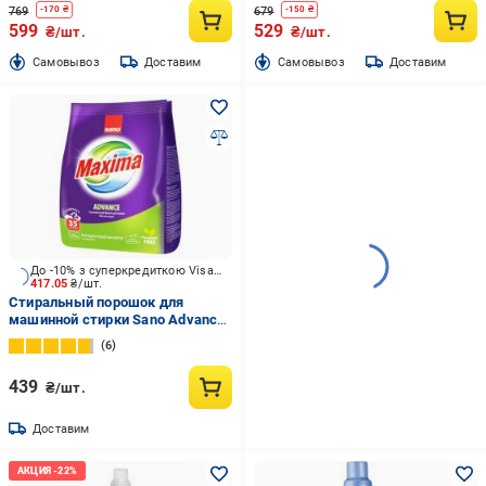
769
679
-
170
₴
-
150
₴
599
529
₴/шт.
₴/шт.
Cамовывоз
Доставим
Cамовывоз
Доставим
До -10% з суперкредиткою Visa Вигода
417.05
₴/шт.
Стиральный порошок для
машинной стирки Sano Advance
1,25 кг
6
439
₴/шт.
Доставим