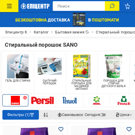
Эпицентр К
Каталог
Бытовая химия 💦
Стиральный порош
Стиральный порошок SANO
ГЕЛЬ ДЛЯ СТИРКИ
СЫПУЧИЙ
СТИРАЛЬНЫЙ
ПОРОШОК ДЛЯ
ПОРОШОК
ПОРОШОК ДЛЯ
СТИРКИ
МАШИНКИ
ДЕТСКОГО БЕЛЬЯ
АВТОМАТ
Фильтры (1)
Самовывоз:
Сегодня
Цена