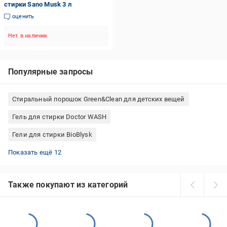
стирки Sano Musk 3 л
оценить
Нет в наличии
Популярные запросы
Стиральный порошок Green&Clean для детских вещей
Гель для стирки Doctor WASH
Гели для стирки BioBlysk
Стиральный порошок Ariel для цветного белья
Гель для стирки Felce Azzurra
Gallus гель для стирки
Капсулы для стирки без фосфатов
Dr. Beckmann салфетки для стирки
Стиральный порошок Bio-D для детских вещей
Гель для стирки Ariel
Капсулы для стирки WASCHKONIG
Кислородные порошки для цветных вещей
Гель для стирки Frosch
Гель для стирки DAVA DAS BALANCE
Стиральный порошок Denkmit для белого белья
Показать ещё 12
Также покупают из категорий