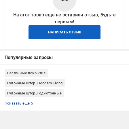
На этот товар еще не оставили отзыв, будьте
первым!
НАПИСАТЬ ОТЗЫВ
Популярные запросы
Настенные покрытия
Рулонные шторы Modern Living
Рулонные шторы однотонные
Рулонные шторы Беларусь
Рулонные шторы Китай
Рулонные шторы длина 150 см
Тканевые рулонные шторы
Рулонные шторы на створку окна
Показать ещё 5