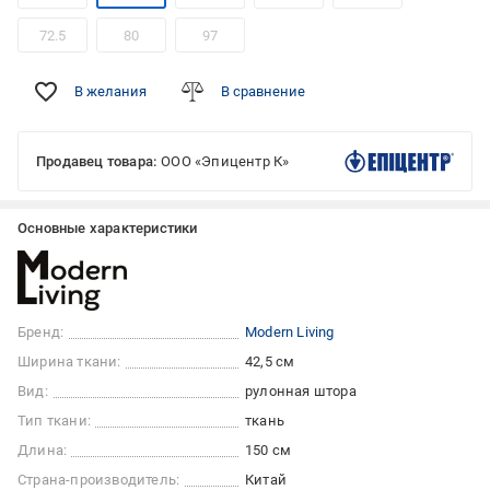
72.5
80
97
В желания
В сравнение
Продавец товара:
ООО «Эпицентр К»
Основные характеристики
Бренд:
Modern Living
Ширина ткани:
42,5 см
Вид:
рулонная штора
Тип ткани:
ткань
Длина:
150 см
Страна-производитель:
Китай