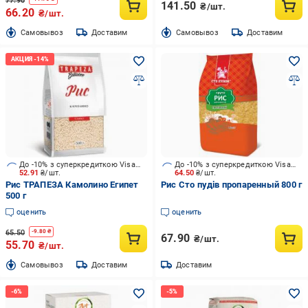
77.90
141.50
₴/шт.
66.20
₴/шт.
Cамовывоз
Доставим
Cамовывоз
Доставим
До -10% з суперкредиткою Visa Вигода
До -10% з суперкредиткою Visa Вигода
52.91
₴/шт.
64.50
₴/шт.
Рис ТРАПЕЗА Камолино Египет
Рис Сто пудів пропаренный 800 г
500 г
оценить
оценить
65.50
-
9.80
₴
67.90
₴/шт.
55.70
₴/шт.
Cамовывоз
Доставим
Доставим