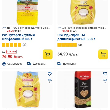
До -10% з суперкредиткою Visa Вигода
До -10% з суперкредиткою Visa Вигода
73.05
₴/шт.
61.65
₴/шт.
Рис Хуторок круглый
Рис Ріднокрай ТМ
шлифованный 800 г
длиннозернистый 1000 г
1
2
96
-
19.10
₴
64.90
₴/шт.
76.90
₴/шт.
Cамовывоз
Доставим
Доставим