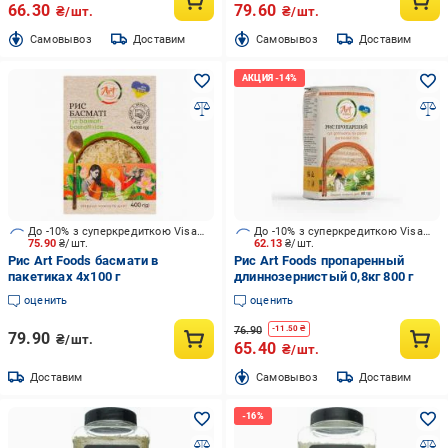
66.30
79.60
₴/шт.
₴/шт.
Cамовывоз
Доставим
Cамовывоз
Доставим
До -10% з суперкредиткою Visa Вигода
До -10% з суперкредиткою Visa Вигода
75.90
₴/шт.
62.13
₴/шт.
Рис Art Foods басмати в
Рис Art Foods пропаренный
пакетиках 4x100 г
длиннозернистый 0,8кг 800 г
оценить
оценить
76.90
-
11.50
₴
79.90
₴/шт.
65.40
₴/шт.
Доставим
Cамовывоз
Доставим