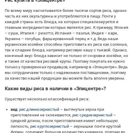
Рис купить в «Эпицентре»
По всему миру насчитывается более тысячи сортов риса, однако
часть из них окультурены и употребляются в пищу. Почти у
каждой страны есть блюда, на которых специализируется и
главным ингредиентом которых является рис. К примеру, Япония
– суши, Италия – ризотто, Испания – паэлья, Индия – кари,
Украина – голубцы, фаршированный перец и т.д. Ведь наши
украинские хозяйки способны приготовить из риса как соленые,
так и сладкие блюда, например рисовую кашу с тыквой. Однако,
конечный вкус блюда зависит не только от сноровки хозяйки, но
и также от качества рисовой крупы. Поэтому покупать ее нужно
только у проверенных продавцов, например в «Эпицентре». Ведь
мы сотрудничаем только с надежными поставщиками, поэтому
за качество нашей продукции вы можете быть вполне уверены.
Какие виды риса в наличии в «Эпицентре»?
Существует несколько классификаций риса:
вид
:
рис длиннозернистый
– вытянутые зерна при
приготовлении не склеиваются,
рис среднезернистый
–
средней длины, после приготовления имеет небольшую
липкость,
рис круглозернистый
– зернышки почти круглой
формы, содержит большое количество крахмала, поэтому во