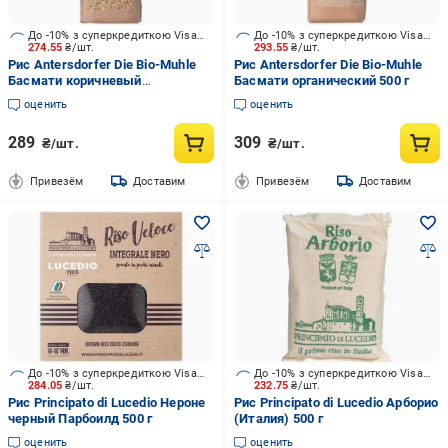
До -10% з суперкредиткою Visa Вигода
До -10% з суперкредиткою Visa Вигода
274.55
₴/шт.
293.55
₴/шт.
Рис Antersdorfer Die Bio-Muhle
Рис Antersdorfer Die Bio-Muhle
Басмати коричневый
Басмати органический 500 г
органический 500 г
оценить
оценить
289
309
₴/шт.
₴/шт.
Привезём
Доставим
Привезём
Доставим
До -10% з суперкредиткою Visa Вигода
До -10% з суперкредиткою Visa Вигода
284.05
₴/шт.
232.75
₴/шт.
Рис Principato di Lucedio Нероне
Рис Principato di Lucedio Арборио
черный Парбоилд 500 г
(Италия) 500 г
оценить
оценить