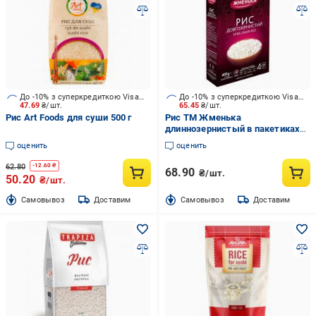
До -10% з суперкредиткою Visa Вигода
До -10% з суперкредиткою Visa Вигода
47.69
₴/шт.
65.45
₴/шт.
Рис Аrt Foods для суши 500 г
Рис ТМ Жменька
длиннозернистый в пакетиках
для варки 400 г
оценить
оценить
62.80
-
12.60
₴
68.90
₴/шт.
50.20
₴/шт.
Cамовывоз
Доставим
Cамовывоз
Доставим