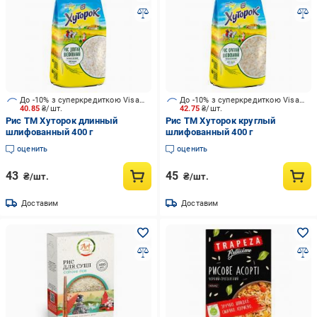
До -10% з суперкредиткою Visa Вигода
До -10% з суперкредиткою Visa Вигода
40.85
₴/шт.
42.75
₴/шт.
Рис ТМ Хуторок длинный
Рис ТМ Хуторок круглый
шлифованный 400 г
шлифованный 400 г
оценить
оценить
43
45
₴/шт.
₴/шт.
Доставим
Доставим