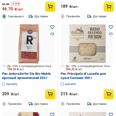
54.90
-
8.20
₴
189
₴/шт.
46.70
₴/шт.
Cамовывоз
Доставим
Привезём
Доставим
До -10% з суперкредиткою Visa Вигода
До -10% з суперкредиткою Visa Вигода
198.55
₴/шт.
204.25
₴/шт.
Рис Antersdorfer Die Bio-Muhle
Рис Principato di Lucedio для
красный органический 250 г
суши Селенио 500 г
оценить
оценить
209
215
₴/шт.
₴/шт.
Привезём
Доставим
Привезём
Доставим