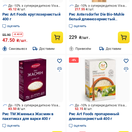
До -10% з суперкредиткою Visa Вигода
До -10% з суперкредиткою Visa Вигода
45.12
₴/шт.
217.55
₴/шт.
Рис Art Foods круглозернистый
Рис Antersdorfer Die Bio-Muhle
400 г
белый длиннозернистый
органический, 500 г
оценить
оценить
55.90
-
8.40
₴
229
₴/шт.
47.50
₴/шт.
Cамовывоз
Доставим
Привезём
Доставим
До -10% з суперкредиткою Visa Вигода
До -10% з суперкредиткою Visa Вигода
83.50
₴/шт.
52.15
₴/шт.
Рис ТМ Жменька Жасмин в
Рис Art Foods пропаренный
пакетиках для варки 400 г
длиннозернистый 400 г
оценить
оценить