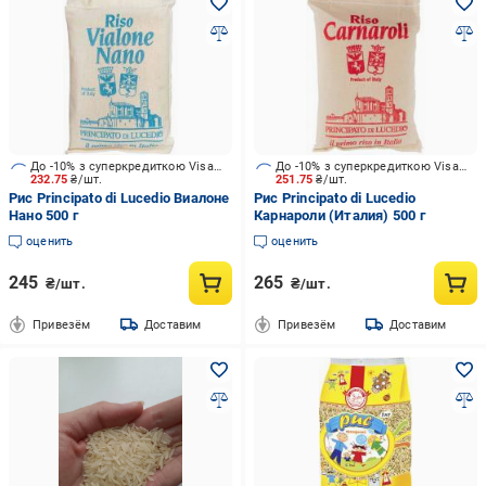
До -10% з суперкредиткою Visa Вигода
До -10% з суперкредиткою Visa Вигода
232.75
₴/шт.
251.75
₴/шт.
Рис Principato di Lucedio Виалоне
Рис Principato di Lucedio
Нано 500 г
Карнароли (Италия) 500 г
оценить
оценить
245
265
₴/шт.
₴/шт.
Привезём
Доставим
Привезём
Доставим