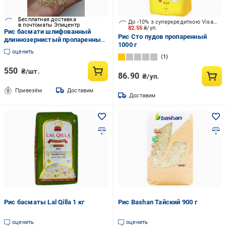
Бесплатная доставка
До -10% з суперкредиткою Visa Вигода
в почтоматы Эпицентр
82.55
₴/уп.
Рис басмати шлифованный
Рис Сто пудов пропаренный
длиннозернистый пропаренный
1000 г
элитный сорт Пакистанский 2 кг
оценить
1
550
₴/шт.
86.90
₴/уп.
Привезём
Доставим
Доставим
Рис басматы Lal Qilla 1 кг
Рис Bashan Тайский 900 г
оценить
оценить