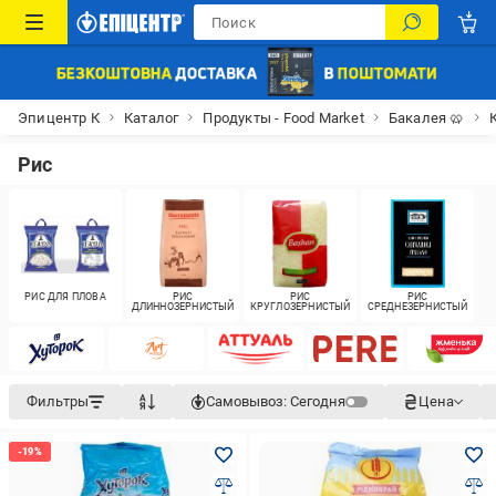
Эпицентр К
Каталог
Продукты - Food Market
Бакалея 🥨
Рис
РИС ДЛЯ ПЛОВА
РИС
РИС
РИС
ДЛИННОЗЕРНИСТЫЙ
КРУГЛОЗЕРНИСТЫЙ
СРЕДНЕЗЕРНИСТЫЙ
Фильтры
Самовывоз:
Сегодня
Цена