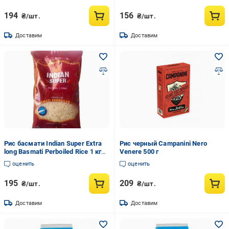
194
156
₴/шт.
₴/шт.
Доставим
Доставим
Рис басмати Indian Super Extra
Рис черный Campanini Nero
long Basmati Perboiled Rice 1 кг
Venere 500 г
(2562324460)
оценить
оценить
195
209
₴/шт.
₴/шт.
Доставим
Доставим