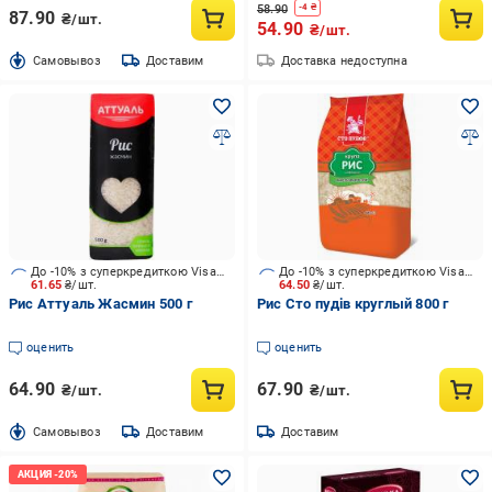
58.90
-
4
₴
87.90
₴/шт.
54.90
₴/шт.
Cамовывоз
Доставим
Доставка недоступна
До -10% з суперкредиткою Visa Вигода
До -10% з суперкредиткою Visa Вигода
61.65
₴/шт.
64.50
₴/шт.
Рис Аттуаль Жасмин 500 г
Рис Сто пудів круглый 800 г
оценить
оценить
64.90
67.90
₴/шт.
₴/шт.
Cамовывоз
Доставим
Доставим