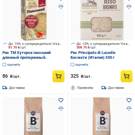
До -10% з суперкредиткою Visa Вигода
До -10% з суперкредиткою Visa Вигода
81.70
₴/шт.
308.75
₴/шт.
Рис ТМ Хуторок панський
Рис Principato di Lucedio
длинный пропаренный
Басмати (Италия) 500 г
шлифованный 1000 г
оценить
оценить
86
325
₴/шт.
₴/шт.
Доставим
Привезём
Доставим