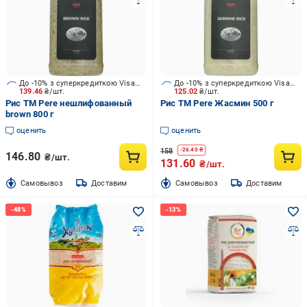
До -10% з суперкредиткою Visa Вигода
До -10% з суперкредиткою Visa Вигода
139.46
₴/шт.
125.02
₴/шт.
Рис TM Pere нешлифованный
Рис TM Pere Жасмин 500 г
brown 800 г
оценить
оценить
158
-
26.40
₴
146.80
₴/шт.
131.60
₴/шт.
Cамовывоз
Доставим
Cамовывоз
Доставим