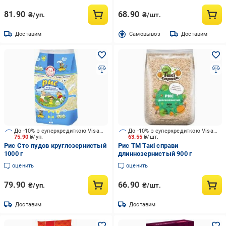
81.90
68.90
₴/уп.
₴/шт.
Доставим
Cамовывоз
Доставим
До -10% з суперкредиткою Visa Вигода
До -10% з суперкредиткою Visa Вигода
75.90
₴/уп.
63.55
₴/шт.
Рис Сто пудов круглозернистый
Рис ТМ Такі справи
1000 г
длиннозернистый 900 г
оценить
оценить
79.90
66.90
₴/уп.
₴/шт.
Доставим
Доставим