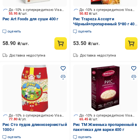
До -10% з суперкредиткою Visa Вигода
До -10% з суперкредиткою Visa Вигода
55.95
₴/шт.
50.82
₴/шт.
Рис Art Foods для суши 400 г
Рис Trapeza Ассорти
Чёрный+пропаренный 5*80 г 400
г
оценить
оценить
58.90
53.50
₴/шт.
₴/шт.
Доставка недоступна
Доставка недоступна
До -10% з суперкредиткою Visa Вигода
До -10% з суперкредиткою Visa Вигода
77.80
₴/уп.
65.45
₴/шт.
Рис Сто пудов длиннозернистый
Рис ТМ Жменька пропаренный в
1000 г
пакетиках для варки 400 г
оценить
оценить