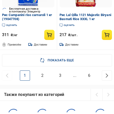
Бесплатная доставка
в почтоматы Эпицентр
Рис Campanini riso carnaroli 1 кг
Рис Lal Qilla 1121 Majestic Biryani
(19047708)
Basmati Rice XXXL 1 кг
оценить
оценить
311
217
₴/кг
₴/шт.
Привезём
Доставим
Доставим
ПОКАЗАТЬ ЕЩЕ
1
2
3
...
6
Также покупают из категорий