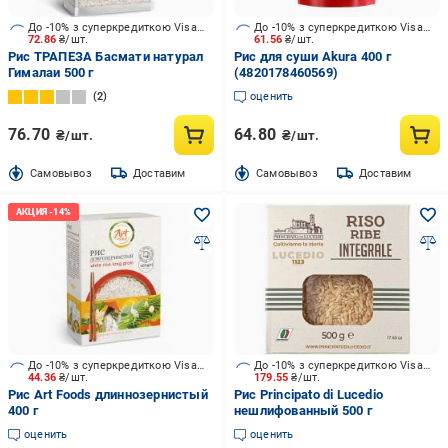
До -10% з суперкредиткою Visa Вигода
До -10% з суперкредиткою Visa Вигода
72.86
₴/шт.
61.56
₴/шт.
Рис ТРАПЕЗА Басмати натурал
Рис для суши Akura 400 г
Гималаи 500 г
(4820178460569)
2
оценить
76.70
64.80
₴/шт.
₴/шт.
Cамовывоз
Доставим
Cамовывоз
Доставим
До -10% з суперкредиткою Visa Вигода
До -10% з суперкредиткою Visa Вигода
44.36
₴/шт.
179.55
₴/шт.
Рис Art Foods длиннозернистый
Рис Principato di Lucedio
400 г
нешлифованный 500 г
оценить
оценить