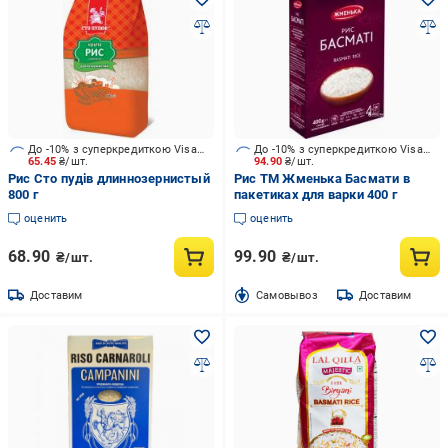
До -10% з суперкредиткою Visa Вигода
До -10% з суперкредиткою Visa Вигода
65.45
₴/шт.
94.90
₴/шт.
Рис Сто пудів длиннозернистый
Рис ТМ Жменька Басмати в
800 г
пакетиках для варки 400 г
оценить
оценить
68.90
99.90
₴/шт.
₴/шт.
Доставим
Cамовывоз
Доставим