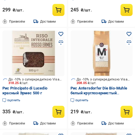
299
245
₴/шт.
₴/шт.
Привезём
Доставим
Привезём
Доставим
До -10% з суперкредиткою Visa Вигода
До -10% з суперкредиткою Visa Вигода
318.25
₴/шт.
208.05
₴/шт.
Рис Principato di Lucedio
Рис Antersdorfer Die Bio-Muhle
красный Эрмес 500 г
белый круглозернистый
органический 500 г
оценить
оценить
335
219
₴/шт.
₴/шт.
Привезём
Доставим
Привезём
Доставим