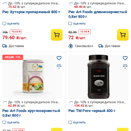
До -10% з суперкредиткою Visa Вигода
До -10% з суперкредиткою Visa Вигода
75.62
₴/шт.
68.40
₴/шт.
Рис Хуторок пропаренный 800 г
Рис Art Foods длиннозернистый
0,8кг 800 г
оценить
оценить
156
82.90
-
76.40
₴
-
10.90
₴
79.60
72
₴/шт.
₴/шт.
Доставим
Cамовывоз
Доставим
До -10% з суперкредиткою Visa Вигода
До -10% з суперкредиткою Visa Вигода
62.89
₴/шт.
134.42
₴/шт.
Рис Art Foods круглозернистый
Рис TM Pere черный 400 г
0,8кг 800 г
оценить
оценить
-
11.70
₴