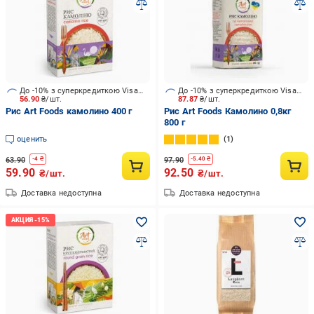
До -10% з суперкредиткою Visa Вигода
До -10% з суперкредиткою Visa Вигода
56.90
₴/шт.
87.87
₴/шт.
Рис Art Foods камолино 400 г
Рис Art Foods Камолино 0,8кг
800 г
оценить
1
63.90
97.90
-
4
₴
-
5.40
₴
59.90
92.50
₴/шт.
₴/шт.
Доставка недоступна
Доставка недоступна