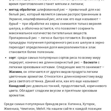
время приготовления станет мягким и липким;
метод обработки
:
шлифованный рис
– привычный для нас
белый рис, который является самым распространенным в
Украине,
нешлифованный рис
, или как его еще называют –
бурый
– при обработке из зерна снимается только верхняя
шелуха, а оболочка остается, что позволяет сохранить
максимальное количество питательных веществ.
Пропаренный рис – легко и быстро готовится. Во время
процедуры получения пропаренного риса из шелухи в зерно
переходит определенная доля микроэлементов и злак
становится более полезным.
сорт
: среди самых популярных сортов риса по всему миру
лидирует, конечно же длиннозернистый рис –
Басмати
с
легкими ореховыми нотками. Следующее место занимает –
Жасмин
, он отличается от других видов продукта легким
цветочным ароматом. Относится к длиннозернистому виду
риса светлого оттенка. Дикий или, как его еще называют
Канадский
рис довольно тонкий, продолговатый, коричневого
цвета. Обладает сладким вкусом и приятным ореховым
ароматом.
Среди самых популярных брендов риса: Хатинка, Хуторок,
Жменька, Чемпион, Melvit. На нашем сайте к каждой позиции