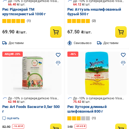
До -10% з суперкредиткою Visa Вигода
До -10% з суперкредиткою Visa Вигода
66.40
₴/шт.
64.12
₴/шт.
Рис Ріднокрай ТМ
Рис Аттуаль нешлифованный
круглозернистый 1000 г
бурый 500 г
1
2
69.90
67.50
₴/шт.
₴/шт.
Доставим
Cамовывоз
Доставим
До -10% з суперкредиткою Visa Вигода
До -10% з суперкредиткою Visa Вигода
62.98
₴/шт.
75.62
₴/шт.
Рис Art Foods Басмати 0,5кг 500
Рис Хуторок длинный
г
шлифованный 800 г
оценить
1
82.90
149
-
16.60
₴
-
69.40
₴