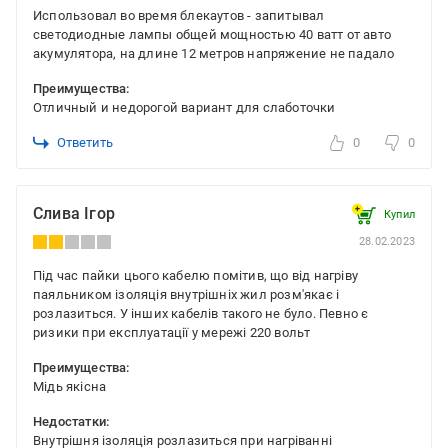
Использовал во время блекаутов - запитывал
светодиодные лампы общей мощностью 40 ватт от авто
акумулятора, на длине 12 метров напряжение не падало
Преимущества:
Отличный и недорогой вариант для слаботочки
Ответить
0
0
Слива Ігор
Купил
28.02.2023
Під час пайки цього кабелю помітив, що від нагріву
паяльником ізоляція внутрішніх жил розм'якає і
розлазиться. У інших кабелів такого не було. Певно є
ризики при експлуатації у мережі 220 вольт
Преимущества:
Мідь якісна
Недостатки:
Внутрішня ізоляція розлазиться при нагріванні