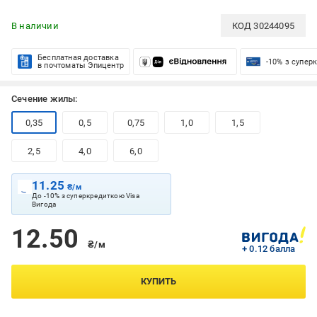
В наличии
КОД
30244095
Бесплатная доставка
-10% з супер
в почтоматы Эпицентр
Сечение жилы:
0,35
0,5
0,75
1,0
1,5
2,5
4,0
6,0
11.25
₴/м
До -10% з суперкредиткою Visa
Вигода
12.50
₴/м
+ 0.12 балла
КУПИТЬ