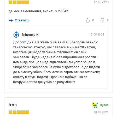
17.05.2025
де моє замовлення, висить з 27.04?
Ответить
0
1
Епіцентр К
17.05.2025
Доброго дня! На жаль, у зв’язку з цілеспрямованою
хакерською атакою, що сталась в ніч на 28 квітня,
інформація щодо термінів готовності онлайн
замовлень буде надана після відновлення роботи.
Команда працює над відновленням усіх процесів.
Якщо ваше замовлення було підготовлене до видачі
до моменту збою, його можна отримати за готівкову
оплату в точці видачі. Просимо вибачення за
незручності та дякуємо за розуміння!
Ігор
Купил
18.03.2026