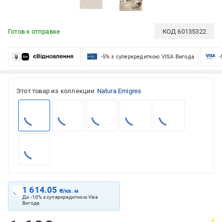
Готов к отправке
КОД
60135322
-5% з суперкредиткою VISA Вигода
-
Этот товар из коллекции
Natura Emigres
1 614.05
₴/кв. м
До -10% з суперкредиткою Visa
Вигода