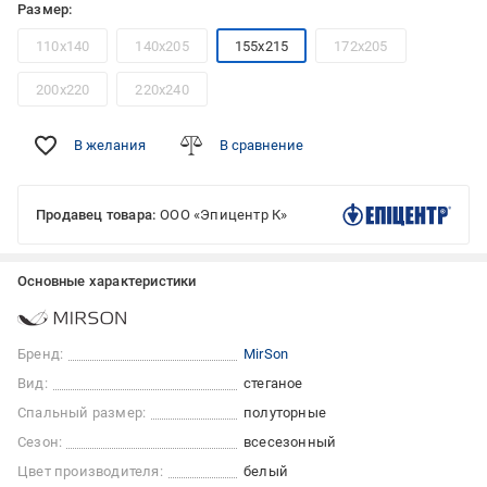
Размер:
110x140
140x205
155x215
172x205
200x220
220x240
В желания
В сравнение
Продавец товара:
ООО «Эпицентр К»
Основные характеристики
Бренд:
MirSon
Вид:
стеганое
Спальный размер:
полуторные
Сезон:
всесезонный
Цвет производителя:
белый