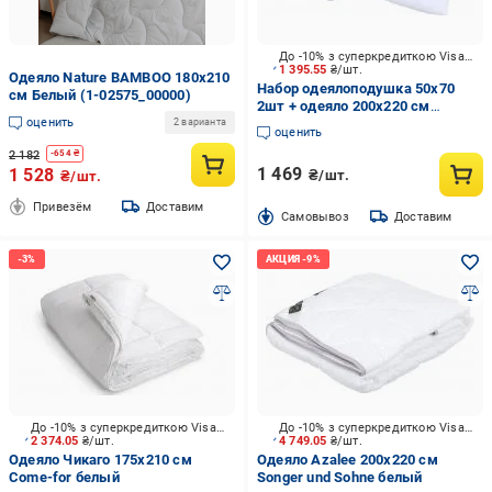
До -10% з суперкредиткою Visa Вигода
1 395.55
₴/шт.
Одеяло Nature BAMBOO 180x210
Набор одеялоподушка 50х70
см Белый (1-02575_00000)
2шт + одеяло 200x220 см
оценить
ORIGAMI белый
2 варианта
оценить
2 182
-
654
₴
1 469
1 528
₴/шт.
₴/шт.
Привезём
Доставим
Cамовывоз
Доставим
До -10% з суперкредиткою Visa Вигода
До -10% з суперкредиткою Visa Вигода
2 374.05
₴/шт.
4 749.05
₴/шт.
Одеяло Чикаго 175x210 см
Одеяло Azalee 200x220 см
Come-for белый
Songer und Sohne белый