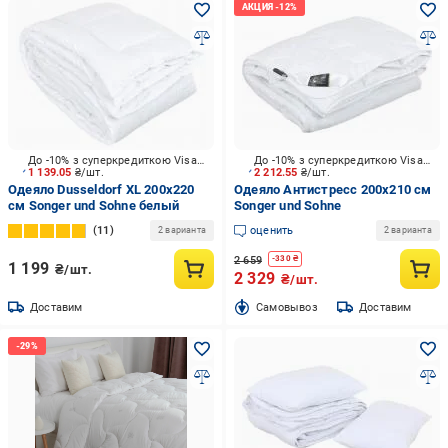
До -10% з суперкредиткою Visa Вигода
До -10% з суперкредиткою Visa Вигода
1 139.05
₴/шт.
2 212.55
₴/шт.
Одеяло Dusseldorf XL 200x220
Одеяло Антистресс 200х210 см
см Songer und Sohne белый
Songer und Sohne
11
оценить
2 варианта
2 варианта
2 659
-
330
₴
1 199
₴/шт.
2 329
₴/шт.
Доставим
Cамовывоз
Доставим