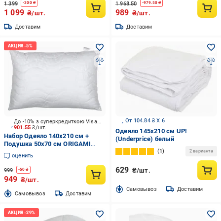
1 399
1 968.50
-
300
₴
-
979.50
₴
1 099
989
₴/шт.
₴/шт.
Доставим
Доставим
От 104.84 ₴ X 6
До -10% з суперкредиткою Visa Вигода
901.55
₴/шт.
Одеяло 145x210 см UP!
Набор Одеяло 140х210 см +
(Underprice) белый
Подушка 50х70 см ORIGAMI
1
белый
2 варианта
оценить
629
₴/шт.
999
-
50
₴
949
₴/шт.
Cамовывоз
Доставим
Cамовывоз
Доставим