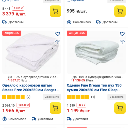
оценить
оценить
2 варианта
3 варианта
8 448
-
5 069
₴
995
₴/шт.
3 379
₴/шт.
Доставим
Cамовывоз
Доставим
До -10% з суперкредиткою Visa Вигода
До -10% з суперкредиткою Visa Вигода
1 867.70
₴/шт.
1 139.05
₴/шт.
Одеяло с каpбоновой нитью
Одеяло Fine Dream тик пух 150
Stress Free 200x220 см Songer
сумка 200x220 см Fine Sleep
und Sohne белый
белый
2
1
2 варианта
2 варианта
2 069.10
1 599
-
103.10
₴
-
400
₴
1 966
1 199
₴/шт.
₴/шт.
Cамовывоз
Доставим
Доставим