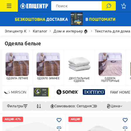
Эпицентр К
Каталог
Дом и интерьер 🏠
Текстиль для дома
Одеяла белые
ОДЕЯЛА ЛЕТНИЕ
ОДЕЯЛО ЗИМНЕЕ
ДВУСПАЛЬНЫЕ
ОДЕЯЛА
ОДЕЯЛА
ПОЛУТОРНЫЕ
FAM' HOME
Фильтры
Самовывоз:
Сегодня
Цена