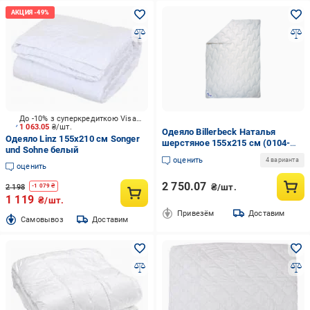
До -10% з суперкредиткою Visa Вигода
1 063.05
₴/шт.
Одеяло Billerbeck Наталья
Одеяло Linz 155x210 см Songer
шерстяное 155х215 см (0104-
und Sohne белый
20/05)
оценить
4 варианта
оценить
2 750.07
₴/шт.
2 198
-
1 079
₴
1 119
₴/шт.
Привезём
Доставим
Cамовывоз
Доставим