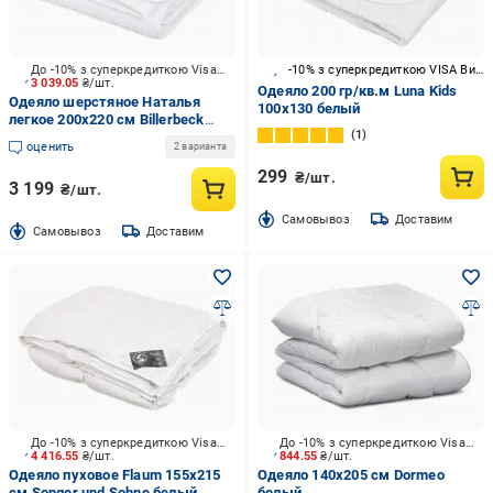
До -10% з суперкредиткою Visa Вигода
-10% з суперкредиткою VISA Вигода
3 039.05
₴/шт.
Одеяло 200 гр/кв.м Luna Kids
Одеяло шерстяное Наталья
100x130 белый
легкое 200x220 см Billerbeck
1
белый
оценить
2 варианта
299
₴/шт.
3 199
₴/шт.
Cамовывоз
Доставим
Cамовывоз
Доставим
До -10% з суперкредиткою Visa Вигода
До -10% з суперкредиткою Visa Вигода
4 416.55
₴/шт.
844.55
₴/шт.
Одеяло пуховое Flaum 155x215
Одеяло 140x205 см Dormeo
см Songer und Sohne белый
белый