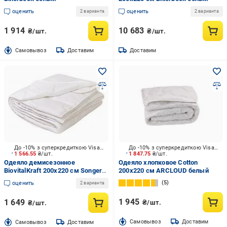
оценить
оценить
2 варианта
2 варианта
1 914
10 683
₴/шт.
₴/шт.
Cамовывоз
Доставим
Доставим
До -10% з суперкредиткою Visa Вигода
До -10% з суперкредиткою Visa Вигода
1 566.55
₴/шт.
1 847.75
₴/шт.
Одеяло демисезонное
Одеяло хлопковое Cotton
BiovitalKraft 200x220 см Songer
200x220 см ARCLOUD белый
und Sohne белый
5
оценить
2 варианта
1 945
1 649
₴/шт.
₴/шт.
Cамовывоз
Доставим
Cамовывоз
Доставим