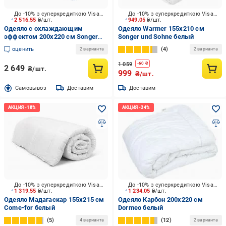
До -10% з суперкредиткою Visa Вигода
До -10% з суперкредиткою Visa Вигода
2 516.55
₴/шт.
949.05
₴/шт.
Одеяло с охлаждающим
Одеяло Warmer 155x210 см
эффектом 200x220 см Songer
Songer und Sohne белый
und Sohne белыйбело-голубой
оценить
4
2 варианта
2 варианта
1 059
-
60
₴
2 649
₴/шт.
999
₴/шт.
Cамовывоз
Доставим
Доставим
До -10% з суперкредиткою Visa Вигода
До -10% з суперкредиткою Visa Вигода
1 319.55
₴/шт.
1 234.05
₴/шт.
Одеяло Мадагаскар 155x215 см
Одеяло Карбон 200x220 см
Come-for белый
Dormeo белый
5
12
4 варианта
2 варианта