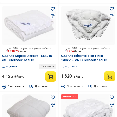
До -10% з суперкредиткою Visa Вигода
До -10% з суперкредиткою Visa Вигода
3 918.75
₴/шт.
1 254
₴/шт.
Одеяло Корона легкая 155x215
Одеяло облегченное Нина+
см Billerbeck белый
140x205 см Billerbeck белый
оценить
оценить
2 варианта
1 320
4 125
₴/шт.
₴/шт.
Cамовывоз
Доставим
Cамовывоз
Доставим