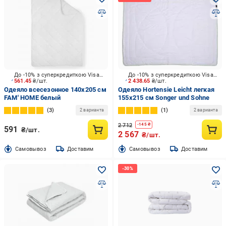
До -10% з суперкредиткою Visa Вигода
До -10% з суперкредиткою Visa Вигода
561.45
₴/шт.
2 438.65
₴/шт.
Одеяло всесезонное 140x205 см
Одеяло Hortensie Leicht легкая
FAM' HOME белый
155x215 см Songer und Sohne
3
1
2 варианта
2 варианта
2 712
-
145
₴
591
₴/шт.
2 567
₴/шт.
Cамовывоз
Доставим
Cамовывоз
Доставим