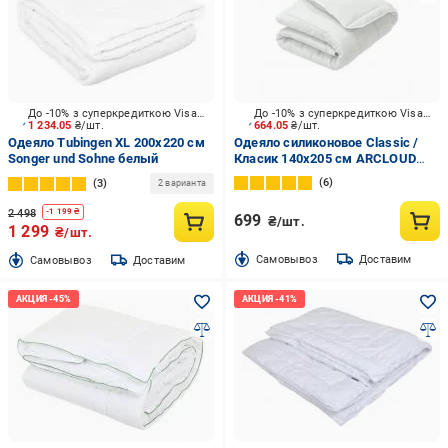
До -10% з суперкредиткою Visa Вигода
До -10% з суперкредиткою Visa Вигода
1 234.05
₴/шт.
664.05
₴/шт.
Одеяло Tubingen XL 200x220 см
Одеяло силиконовое Classic /
Songer und Sohne белый
Класик 140x205 см ARCLOUD
белый
6
3
2 варианта
2 498
-
1 199
₴
699
₴/шт.
1 299
₴/шт.
Cамовывоз
Доставим
Cамовывоз
Доставим