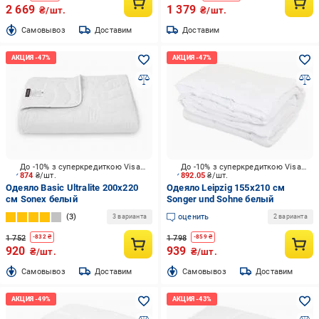
2 669
1 379
₴/шт.
₴/шт.
Cамовывоз
Доставим
Доставим
До -10% з суперкредиткою Visa Вигода
До -10% з суперкредиткою Visa Вигода
874
₴/шт.
892.05
₴/шт.
Одеяло Basic Ultralite 200x220
Одеяло Leipzig 155x210 см
см Sonex белый
Songer und Sohne белый
3
оценить
3 варианта
2 варианта
1 752
1 798
-
832
₴
-
859
₴
920
939
₴/шт.
₴/шт.
Cамовывоз
Доставим
Cамовывоз
Доставим