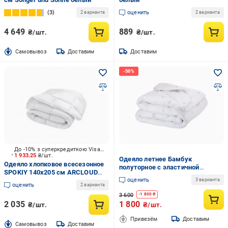
3
оценить
2 варианта
2 варианта
4 649
889
₴/шт.
₴/шт.
Cамовывоз
Доставим
Доставим
До -10% з суперкредиткою Visa Вигода
1 933.25
₴/шт.
Одеяло летнее Бамбук
Одеяло хлопковое всесезонное
полуторное с эластичной
SPOKIY 140x205 см ARCLOUD
мембраной 150х210 см
оценить
201 Белая
3 варианта
оценить
2 варианта
3 600
-
1 800
₴
2 035
1 800
₴/шт.
₴/шт.
Привезём
Доставим
Cамовывоз
Доставим