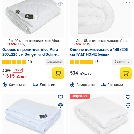
До -10% з суперкредиткою Visa Вигода
До -10% з суперкредиткою Visa Вигода
1 534.25
₴/шт.
507.30
₴/шт.
Одеяло с пропиткой Aloe Vera
Одеяло демисезонное 140x205
200x220 см Songer und Sohne
см FAM' HOME белый
белый
1
3
2 варианта
2 варианта
2 299
-
684
₴
534
₴/шт.
1 615
₴/шт.
Cамовывоз
Доставим
Cамовывоз
Доставим