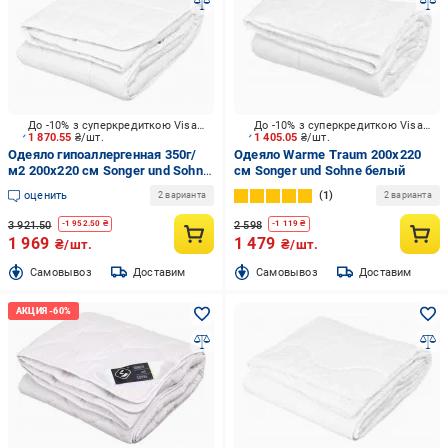
До -10% з суперкредиткою Visa Вигода
До -10% з суперкредиткою Visa Вигода
1 870.55
₴/шт.
1 405.05
₴/шт.
Одеяло гипоаллергенная 350г/
Одеяло Warme Traum 200x220
м2 200x220 см Songer und Sohne
см Songer und Sohne белый
белый
оценить
1
2 варианта
2 варианта
3 921.50
2 598
-
1 952.50
₴
-
1 119
₴
1 969
1 479
₴/шт.
₴/шт.
Cамовывоз
Доставим
Cамовывоз
Доставим