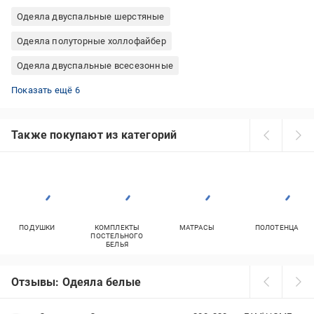
Одеяла двуспальные шерстяные
Одеяла полуторные холлофайбер
Одеяла двуспальные всесезонные
Одеяла двуспальные с наполнителем овечья шерсть
Одеяла двуспальные зимние
Одеяла 4 сезона на кнопках
Двуспальные пуховые одеяла
Одеяла двуспальные летние
Одеяла двуспальные бамбуковые
Показать ещё 6
Также покупают из категорий
ПОДУШКИ
КОМПЛЕКТЫ
МАТРАСЫ
ПОЛОТЕНЦА
ПОСТЕЛЬНОГО
БЕЛЬЯ
Отзывы: Одеяла белые