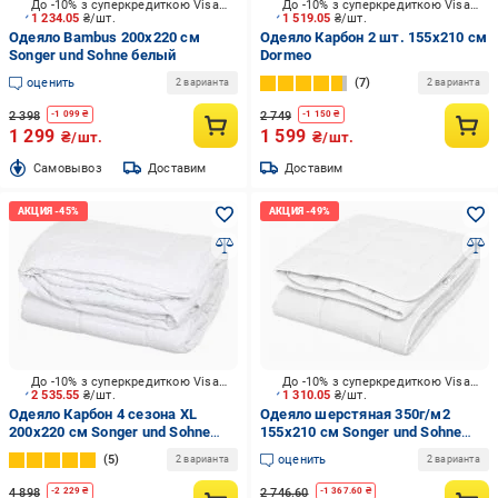
До -10% з суперкредиткою Visa Вигода
До -10% з суперкредиткою Visa Вигода
1 234.05
₴/шт.
1 519.05
₴/шт.
Одеяло Bambus 200x220 см
Одеяло Карбон 2 шт. 155х210 см
Songer und Sohne белый
Dormeo
оценить
7
2 варианта
2 варианта
2 398
2 749
-
1 099
₴
-
1 150
₴
1 299
1 599
₴/шт.
₴/шт.
Cамовывоз
Доставим
Доставим
До -10% з суперкредиткою Visa Вигода
До -10% з суперкредиткою Visa Вигода
2 535.55
₴/шт.
1 310.05
₴/шт.
Одеяло Карбон 4 сезона XL
Одеяло шерстяная 350г/м2
200x220 см Songer und Sohne
155x210 см Songer und Sohne
белый
белый
5
оценить
2 варианта
2 варианта
4 898
2 746.60
-
2 229
₴
-
1 367.60
₴