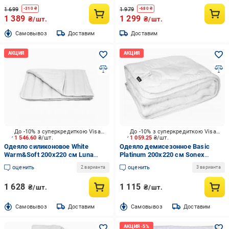
1 699
1 979
-
310
₴
-
680
₴
1 389
1 299
₴/шт.
₴/шт.
Cамовывоз
Доставим
Доставим
До -10% з суперкредиткою Visa Вигода
До -10% з суперкредиткою Visa Вигода
1 546.60
₴/шт.
1 059.25
₴/шт.
Одеяло силиконовое White
Одеяло демисезонное Basic
Warm&Soft 200x220 см Luna
Platinum 200x220 см Sonex
белый
белый
оценить
оценить
2 варианта
3 варианта
1 628
1 115
₴/шт.
₴/шт.
Cамовывоз
Доставим
Cамовывоз
Доставим