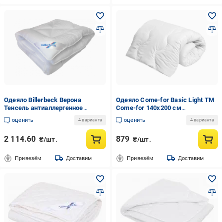
Одеяло Billerbeck Верона
Одеяло Сome-for Basic Light ТМ
Тенсель антиаллергенное
Сome-for 140х200 см
140х205 см (0234-10/01)
(2275731930)
оценить
оценить
4 варианта
4 варианта
2 114.60
879
₴/шт.
₴/шт.
Привезём
Доставим
Привезём
Доставим