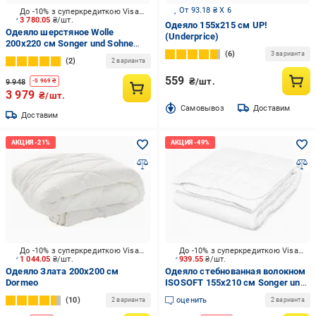
От 93.18 ₴ X 6
До -10% з суперкредиткою Visa Вигода
3 780.05
₴/шт.
Одеяло 155х215 см UP!
Одеяло шерстяное Wolle
(Underprice)
200x220 см Songer und Sohne
6
белый
3 варианта
2
2 варианта
559
₴/шт.
9 948
-
5 969
₴
3 979
₴/шт.
Cамовывоз
Доставим
Доставим
До -10% з суперкредиткою Visa Вигода
До -10% з суперкредиткою Visa Вигода
1 044.05
₴/шт.
939.55
₴/шт.
Одеяло Злата 200x200 см
Одеяло стебнованная волокном
Dormeo
ISOSOFT 155x210 см Songer und
Sohne белый
10
оценить
2 варианта
2 варианта