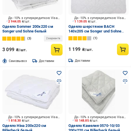
До -10% з суперкредиткою Visa Вигода
До -10% з суперкредиткою Visa Вигода
2 944.05
₴/шт.
1 139.05
₴/шт.
Одеяло Sommer 200x220 см
Одеяло шерстяное BACH
Songer und Sohne белый
140x205 см Songer und Sohne
белый
1
3
2 варианта
1 199
3 099
₴/шт.
₴/шт.
Доставим
Cамовывоз
Доставим
До -10% з суперкредиткою Visa Вигода
До -10% з суперкредиткою Visa Вигода
1 818.30
₴/шт.
10 148.85
₴/шт.
Одеяло Ніна 200x220 см
Одеяло Камелия 0570-10/03
Billerbeck белый
200x220 см Billerbeck белый