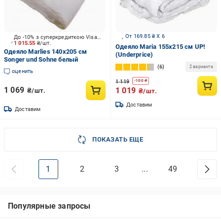
От 169.85 ₴ X 6
До -10% з суперкредиткою Visa Вигода
1 015.55
₴/шт.
Одеяло Maria 155x215 см UP!
Одеяло Marlies 140x205 см
(Underprice)
Songer und Sohne белый
6
2 варианта
оценить
1 119
-
100
₴
1 069
1 019
₴/шт.
₴/шт.
Доставим
Доставим
ПОКАЗАТЬ ЕЩЕ
1
2
3
...
49
Популярные запросы