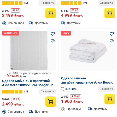
5
2
4 варианта
2 варианта
2 599
5 549
-
100
₴
-
550
₴
2 499
4 999
₴/шт.
₴/шт.
Cамовывоз
Доставим
Доставим
До -10% з суперкредиткою Visa Вигода
2 374.05
₴/шт.
Одеяло зимнее
Одеяло Malve XL с пропиткой
антибактериальное Алоэ Вера-
Aloe Vera 200x220 см Songer und
пропитанное двухспальное
оценить
Sohne
3 варианта
180х210 см
1
2 варианта
2 950
-
1 050
₴
2 765
-
266
₴
1 900
₴/шт.
2 499
₴/шт.
Привезём
Доставим
Cамовывоз
Доставим