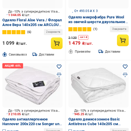
От 493.05 ₴ X 3
До -10% з суперкредиткою Visa Вигода
1 044.05
₴/шт.
Одеяло микрофибра Pure Wool
Одеяло Floral Aloe Vera / Флорал
из овечей шерсти двуспальное
Алое Вера 140x205 см ARCLOUD
180х210 см
1
белый
3 варианта
6
2 варианта
2 120
-
641
₴
1 099
1 479
₴/шт.
₴/шт.
Привезём
Доставим
Cамовывоз
Доставим
До -10% з суперкредиткою Visa Вигода
До -10% з суперкредиткою Visa Вигода
3 210.05
₴/шт.
945.25
₴/шт.
Одеяло антиаллергенное
Одеяло демисезонное Basic
Hannover 200x220 см Songer und
Antistress Cube 140x205 см
Sohne белый
Sonex белый