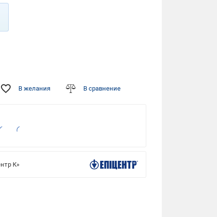
В желания
В сравнение
нтр К»