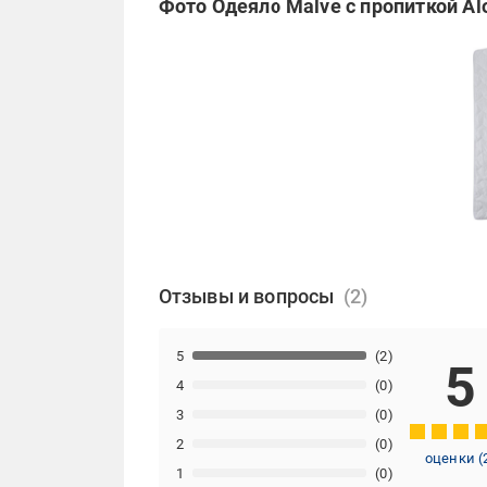
Фото Одеяло Malve с пропиткой Al
Отзывы и вопросы
5
(2)
5
4
(0)
3
(0)
2
(0)
оценки
(
1
(0)