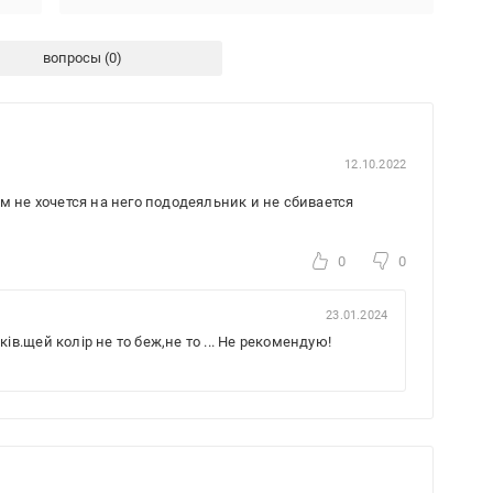
вопросы
12.10.2022
м не хочется на него пододеяльник и не сбивается
0
0
23.01.2024
ів.щей колір не то беж,не то ... Не рекомендую!