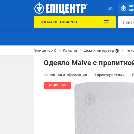
КИ
UA
Кие
КАТАЛОГ ТОВАРОВ
Эпицентр К
Каталог
Дом и интерьер 🏠
Тек
Одеяло Malve с пропиткой
Основная информация
Характеристики
В