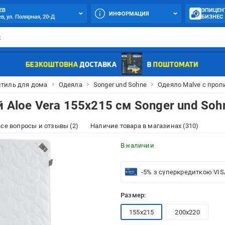
ЕВ
ЭПИЦЕН
ИНФОРМАЦИЯ
в, ул. Полярная, 20-Д
БИЗНЕС
стиль для дома
Одеяла
Songer und Sohne
Одеяло Malve с пропи
 Aloe Vera 155x215 см Songer und Soh
се вопросы и отзывы (2)
Наличие товара в магазинах (310)
В наличии
-5% з суперкредиткою VIS
Размер:
155x215
200x220