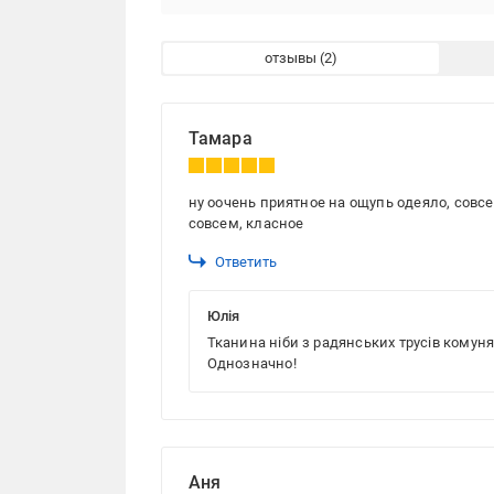
отзывы
Тамара
ну оочень приятное на ощупь одеяло, совсе
совсем, класное
Ответить
Юлія
Тканина ніби з радянських трусів комуняк
Однозначно!
Аня