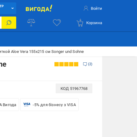
ТР
Войти
Корзина
ткой Aloe Vera 155x215 см Songer und Sohne
ne
2
КОД
51967768
A Вигода
-5% для бізнесу з VISA