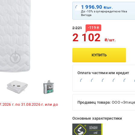
1 996.90
₴/шт.
До -10% з суперкредиткою Visa
Вигода
-
119
₴
2 221
2 102
₴/шт.
КУПИТЬ
Оплата частями или кредит
Продавец товара:
ООО «Эпице
026 г. по 31.08.2026 г. или до
Основные характеристики