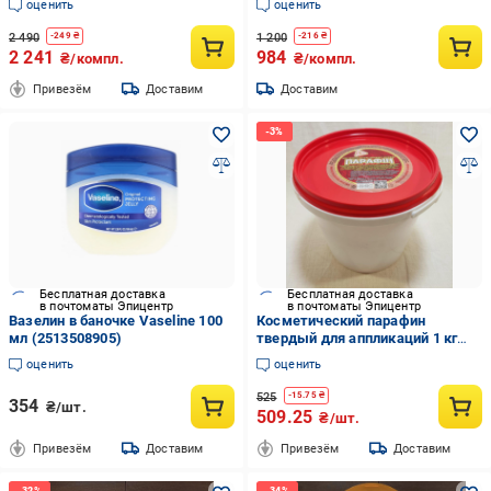
оценить
оценить
2 490
1 200
-
249
₴
-
216
₴
2 241
984
₴/компл.
₴/компл.
Привезём
Доставим
Доставим
Бесплатная доставка
Бесплатная доставка
в почтоматы Эпицентр
в почтоматы Эпицентр
Вазелин в баночке Vaseline 100
Косметический парафин
мл (2513508905)
твердый для аппликаций 1 кг
(33542128)
оценить
оценить
525
-
15.75
₴
354
₴/шт.
509.25
₴/шт.
Привезём
Доставим
Привезём
Доставим