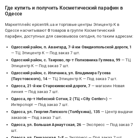
Где купить и получить Косметический парафин в
Одессе
Маркетплейс epicentrk.ua и торговые центры Эпицентр К в
Одессе насчитывают
0
товаров в группе Косметический
парафин, доступных для самовывоза сегодня, по таким адресам:
Одесский район, п. Авангард, 7-й км Овидиопольской дороги, 1
— ТЦ Эпицентр К —
Под заказ 7 шт.
Одесский район, с. Таирово, пр-т Полковника Гуляева, 99
— ТЦ
Эпицентр К —
Под заказ 7 шт.
Одесский район, с. Иличанка, ул. Владимира Гусева
(Паустовского), 14
— ТЦ Эпицентр К —
Под заказ 7 шт.
Одесса, 21-й км Старокиевской дороги, 7
— магазин Новая
линия —
Под заказ 7 шт.
Одесса, пр-т Небесной Сотни, 2 (ТЦ «City Center»)
—
Интерспорт —
Под заказ 7 шт.
Одесса, ул. Георгия Липского (Толбухина), 135
— Центр выдачи
заказов —
Под заказ 7 шт.
Одесса, ул. Большая Арнаутская, 26
— Экспресс —
Под заказ 7
шт.
Одесса, ул. Генуэзская, 1-Е
— Экспресс —
Под заказ 7 шт.