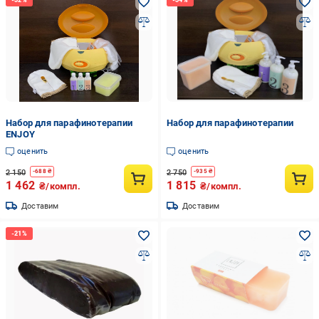
Набор для парафинотерапии
Набор для парафинотерапии
ENJOY
оценить
оценить
2 150
2 750
-
688
₴
-
935
₴
1 462
1 815
₴/компл.
₴/компл.
Доставим
Доставим