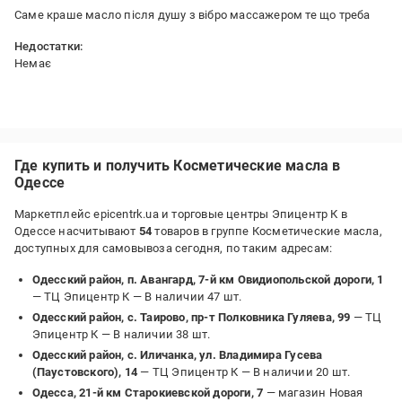
Саме краше масло після душу з вібро массажером те що треба
Недостатки:
Немає
Где купить и получить Косметические масла в
Одессе
Маркетплейс epicentrk.ua и торговые центры Эпицентр К в
Одессе насчитывают
54
товаров в группе Косметические масла,
доступных для самовывоза сегодня, по таким адресам:
Одесский район, п. Авангард, 7-й км Овидиопольской дороги, 1
— ТЦ Эпицентр К —
В наличии 47 шт.
Одесский район, с. Таирово, пр-т Полковника Гуляева, 99
— ТЦ
Эпицентр К —
В наличии 38 шт.
Одесский район, с. Иличанка, ул. Владимира Гусева
(Паустовского), 14
— ТЦ Эпицентр К —
В наличии 20 шт.
Одесса, 21-й км Старокиевской дороги, 7
— магазин Новая