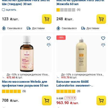
Масло натуральное Flora Secret
Масло натуральное Flora Secret
Ши (твердое) 30 мл
Жожоба 60 мл
оценить
1
123
248
₴/шт.
₴/шт.
Cамовывоз
Доставим
Cамовывоз
Доставим
До -10% з суперкредиткою Visa Вигода
До -10% з суперкредиткою Visa Вигода
672.60
₴/шт.
915.70
₴/шт.
Масло массажное Weleda для
Бальзам-масло BABE
профилактики разрывов 50 мл
Laboratorios эмолиент-
трансформер 500 мл
5
3
1 134
-
170.10
₴
708
₴/шт.
963.90
₴/шт.