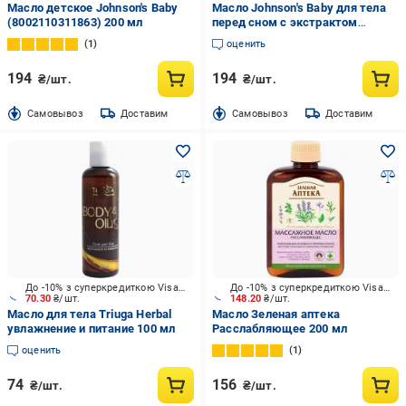
Масло детское Johnson's Baby
Масло Johnson's Baby для тела
(8002110311863) 200 мл
перед сном с экстрактом
лаванды 200 мл
1
оценить
194
194
₴/шт.
₴/шт.
Cамовывоз
Доставим
Cамовывоз
Доставим
До -10% з суперкредиткою Visa Вигода
До -10% з суперкредиткою Visa Вигода
70.30
₴/шт.
148.20
₴/шт.
Масло для тела Triuga Herbal
Масло Зеленая аптека
увлажнение и питание 100 мл
Расслабляющее 200 мл
оценить
1
74
156
₴/шт.
₴/шт.