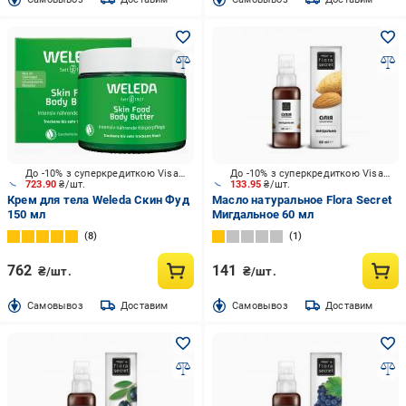
До -10% з суперкредиткою Visa Вигода
До -10% з суперкредиткою Visa Вигода
723.90
₴/шт.
133.95
₴/шт.
Крем для тела Weleda Скин Фуд
Масло натуральное Flora Secret
150 мл
Мигдальное 60 мл
8
1
762
141
₴/шт.
₴/шт.
Cамовывоз
Доставим
Cамовывоз
Доставим