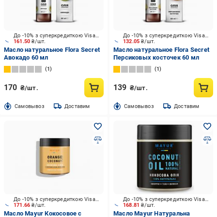
До -10% з суперкредиткою Visa Вигода
До -10% з суперкредиткою Visa Вигода
161.50
₴/шт.
132.05
₴/шт.
Масло натуральное Flora Secret
Масло натуральное Flora Secret
Авокадо 60 мл
Персиковых косточек 60 мл
1
1
170
139
₴/шт.
₴/шт.
Cамовывоз
Доставим
Cамовывоз
Доставим
До -10% з суперкредиткою Visa Вигода
До -10% з суперкредиткою Visa Вигода
171.66
₴/шт.
168.81
₴/шт.
Масло Mayur Кокосовое с
Масло Mayur Натуральна