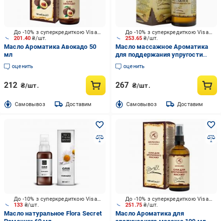
До -10% з суперкредиткою Visa Вигода
До -10% з суперкредиткою Visa Вигода
201.40
₴/шт.
253.65
₴/шт.
Масло Ароматика Авокадо 50
Масло массажное Ароматика
мл
для поддержания упругости
тела 100 мл
оценить
оценить
212
267
₴/шт.
₴/шт.
Cамовывоз
Доставим
Cамовывоз
Доставим
До -10% з суперкредиткою Visa Вигода
До -10% з суперкредиткою Visa Вигода
133
₴/шт.
251.75
₴/шт.
Масло натуральное Flora Secret
Масло Ароматика для