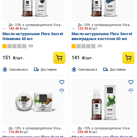
До -10% з суперкредиткою Visa Вигода
До -10% з суперкредиткою Visa Вигода
143.45
₴/шт.
133.95
₴/шт.
Масло натуральное Flora Secret
Масло натуральное Flora Secret
Оливкова 60 мл
виноградных косточек 60 мл
1
1
151
141
₴/шт.
₴/шт.
Cамовывоз
Доставим
Cамовывоз
Доставим
До -10% з суперкредиткою Visa Вигода
До -10% з суперкредиткою Visa Вигода
116.85
₴/шт.
235.60
₴/шт.