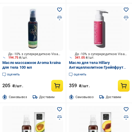
До -10% з суперкредиткою Visa Вигода
До -10% з суперкредиткою Visa Вигода
194.75
₴/шт.
341.05
₴/шт.
Масло массажное Aroma kraina
Масло для тела Hillary
для тела 100 мл
Антицеллюлитное Грейпфрут
Hillary Grapefruit Anti Cellulite 100
оценить
оценить
мл
205
359
₴/шт.
₴/шт.
Cамовывоз
Доставим
Cамовывоз
Доставим