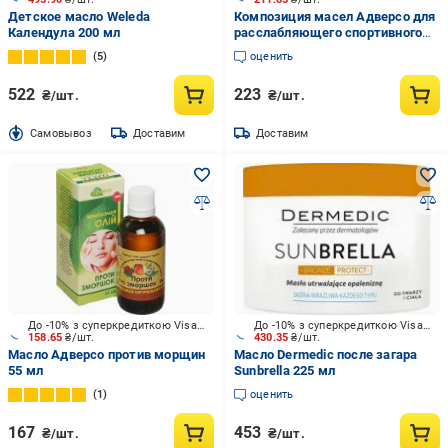
Детское масло Weleda
Композиция масел Адверсо для
Календула 200 мл
расслабляющего спортивного
массажа 110 мл
5
оценить
522
223
₴/шт.
₴/шт.
Cамовывоз
Доставим
Доставим
До -10% з суперкредиткою Visa Вигода
До -10% з суперкредиткою Visa Вигода
158.65
₴/шт.
430.35
₴/шт.
Масло Адверсо против морщин
Масло Dermedic после загара
55 мл
Sunbrella 225 мл
1
оценить
167
453
₴/шт.
₴/шт.