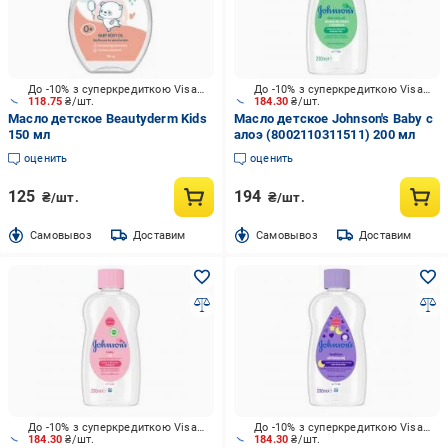
До -10% з суперкредиткою Visa Вигода
До -10% з суперкредиткою Visa Вигода
118.75
₴/шт.
184.30
₴/шт.
Масло детское Beautyderm Kids
Масло детское Johnson's Baby с
150 мл
алоэ (8002110311511) 200 мл
оценить
оценить
125
194
₴/шт.
₴/шт.
Cамовывоз
Доставим
Cамовывоз
Доставим
До -10% з суперкредиткою Visa Вигода
До -10% з суперкредиткою Visa Вигода
184.30
₴/шт.
184.30
₴/шт.