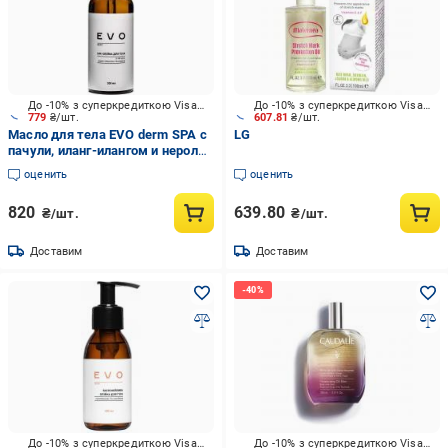
До -10% з суперкредиткою Visa Вигода
До -10% з суперкредиткою Visa Вигода
779
₴/шт.
607.81
₴/шт.
Масло для тела EVO derm SPA с
LG
пачули, иланг-илангом и нероли
100 мл
оценить
оценить
820
639.80
₴/шт.
₴/шт.
Доставим
Доставим
До -10% з суперкредиткою Visa Вигода
До -10% з суперкредиткою Visa Вигода