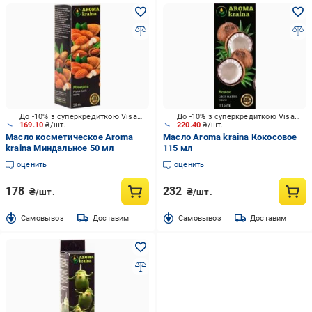
До -10% з суперкредиткою Visa Вигода
До -10% з суперкредиткою Visa Вигода
169.10
₴/шт.
220.40
₴/шт.
Масло косметическое Aroma
Масло Aroma kraina Кокосовое
kraina Миндальное 50 мл
115 мл
оценить
оценить
178
232
₴/шт.
₴/шт.
Cамовывоз
Доставим
Cамовывоз
Доставим