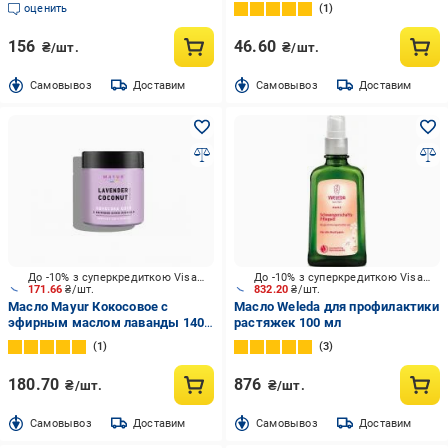
мл
оценить
1
156
46.60
₴/шт.
₴/шт.
Cамовывоз
Доставим
Cамовывоз
Доставим
До -10% з суперкредиткою Visa Вигода
До -10% з суперкредиткою Visa Вигода
171.66
₴/шт.
832.20
₴/шт.
Масло Mayur Кокосовое с
Масло Weleda для профилактики
эфирным маслом лаванды 140
растяжек 100 мл
мл
1
3
180.70
876
₴/шт.
₴/шт.
Cамовывоз
Доставим
Cамовывоз
Доставим