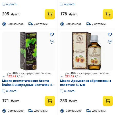
мл
оценить
оценить
205
178
₴/шт.
₴/шт.
Cамовывоз
Доставим
Cамовывоз
Доставим
До -10% з суперкредиткою Visa Вигода
До -10% з суперкредиткою Visa Вигода
162.45
₴/шт.
221.35
₴/шт.
Масло косметическое Aroma
Масло Ароматика абрикосовых
kraina Виноградных косточек 50
косточек 50 мл
мл
оценить
оценить
171
233
₴/шт.
₴/шт.
Cамовывоз
Доставим
Cамовывоз
Доставим