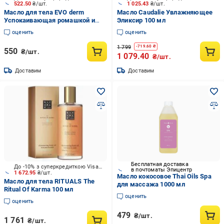
522.50
₴/шт.
1 025.43
₴/шт.
Масло для тела EVO derm
Масло Caudalie Увлажняющее
Успокаивающая ромашкой и
Эликсир 100 мл
солодкой 100 мл
оценить
оценить
1 799
-
719.60
₴
550
₴/шт.
1 079.40
₴/шт.
Доставим
Доставим
Бесплатная доставка
До -10% з суперкредиткою Visa Вигода
в почтоматы Эпицентр
1 672.95
₴/шт.
Масло кокосовое Thai Oils Spa
Масло для тела RITUALS The
для массажа 1000 мл
Ritual Of Karma 100 мл
оценить
оценить
479
₴/шт.
1 761
₴/шт.