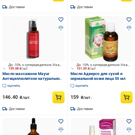
Доставим
Доставим
До -10% з суперкредиткою Visa Вигода
До -10% з суперкредиткою Visa Вигода
139.08
₴/шт.
151.05
₴/шт.
Масло массажное Mayur
Масло Адверсо для сухой и
Антицеллюлитное натуральное
нормальной кожи лица 55 мл
120 мл
оценить
оценить
146.40
159
₴/шт.
₴/шт.
Доставим
Доставим