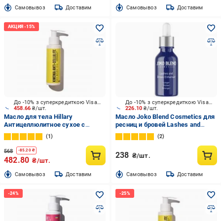
Cамовывоз
Доставим
Cамовывоз
Доставим
До -10% з суперкредиткою Visa Вигода
До -10% з суперкредиткою Visa Вигода
458.66
₴/шт.
226.10
₴/шт.
Масло для тела Hillary
Масло Joko Blend Cosmetics для
Антицеллюлитное сухое с
ресниц и бровей Lashes and
ксименией Hillary Хimenia Anti-
Brows Enhanser 10 мл
1
2
cellulite Dry Body Oil 100 мл
568
-
85.20
₴
238
₴/шт.
482.80
₴/шт.
Cамовывоз
Доставим
Cамовывоз
Доставим