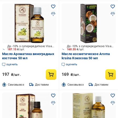
До -10% з суперкредиткою Visa Вигода
До -10% з суперкредиткою Visa Вигода
187.15
₴/шт.
160.55
₴/шт.
Масло Ароматика виноградных
Масло косметическое Aroma
косточек 50 мл
kraina Кокосова 50 мл
оценить
оценить
197
169
₴/шт.
₴/шт.
Cамовывоз
Доставим
Cамовывоз
Доставим