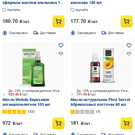
эфирным маслом апельсина 140
кокосова 140 мл
мл
оценить
оценить
180.70
177.70
₴/шт.
₴/шт.
Cамовывоз
Доставим
Cамовывоз
Доставим
До -10% з суперкредиткою Visa Вигода
До -10% з суперкредиткою Visa Вигода
923.40
₴/шт.
171.95
₴/шт.
Масло Weleda Березовое
Масло натуральное Flora Secret
антицеллюлитное 100 мл
Абрикосовых косточек 60 мл
12
1
972
181
₴/шт.
₴/шт.
Cамовывоз
Доставим
Cамовывоз
Доставим