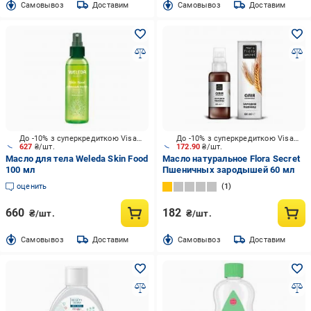
Cамовывоз
Доставим
Cамовывоз
Доставим
До -10% з суперкредиткою Visa Вигода
До -10% з суперкредиткою Visa Вигода
627
₴/шт.
172.90
₴/шт.
Масло для тела Weleda Skin Food
Масло натуральное Flora Secret
100 мл
Пшеничных зародышей 60 мл
оценить
1
660
182
₴/шт.
₴/шт.
Cамовывоз
Доставим
Cамовывоз
Доставим