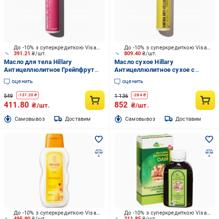
До -10% з суперкредиткою Visa Вигода
До -10% з суперкредиткою Visa Вигода
391.21
₴/шт.
809.40
₴/шт.
Масло для тела Hillary
Масло сухое Hillary
Антицеллюлитное Грейпфрут
Антицеллюлитное сухое с
Hillary Grapefruit Anti Cellulite 250
ксименией Hillary Хimenia Anti-
оценить
оценить
мл
cellulite Dry Body Oil 250 мл
549
1 136
-
137.20
₴
-
284
₴
411.80
852
₴/шт.
₴/шт.
Cамовывоз
Доставим
Cамовывоз
Доставим
До -10% з суперкредиткою Visa Вигода
До -10% з суперкредиткою Visa Вигода
495.90
₴/шт.
211.85
₴/шт.