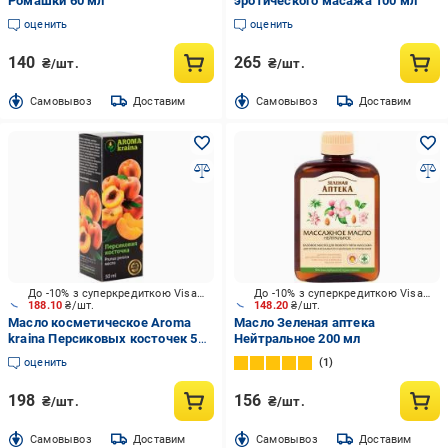
Ромашки 60 мл
эротического масажа 100 мл
оценить
оценить
140
265
₴/шт.
₴/шт.
Cамовывоз
Доставим
Cамовывоз
Доставим
До -10% з суперкредиткою Visa Вигода
До -10% з суперкредиткою Visa Вигода
188.10
₴/шт.
148.20
₴/шт.
Масло косметическое Aroma
Масло Зеленая аптека
kraina Персиковых косточек 50
Нейтральное 200 мл
мл
оценить
1
198
156
₴/шт.
₴/шт.
Cамовывоз
Доставим
Cамовывоз
Доставим