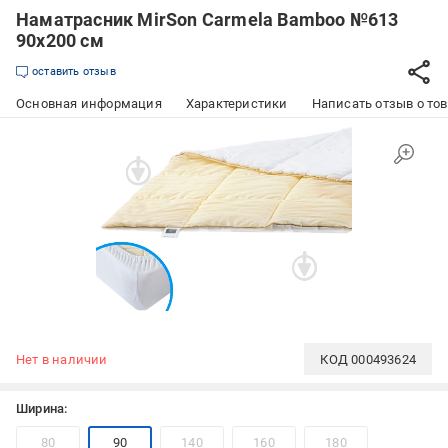
Наматрасник MirSon Carmela Bamboo №613
90x200 см
оставить отзыв
Основная информация
Характеристики
Написать отзыв о то
Нет в наличии
КОД
000493624
Ширина:
80
90
140
160
180