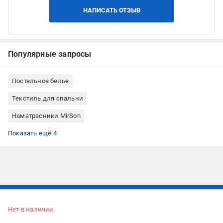
НАПИСАТЬ ОТЗЫВ
Популярные запросы
Постельное белье
Текстиль для спальни
Наматрасники MirSon
Наматрасники сатин
Наматрасники микросатин
Наматрасники антиаллергенные
Наматрасники 90x200
Показать ещё 4
Подписывайтесь, чтобы узнавать первым об акцияx и
предложениях:
Нет в наличии