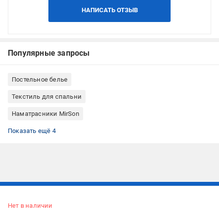
НАПИСАТЬ ОТЗЫВ
Популярные запросы
Постельное белье
Текстиль для спальни
Наматрасники MirSon
Наматрасники сатин
Наматрасники микросатин
Наматрасники антиаллергенные
Наматрасники 140x200
Показать ещё 4
Подписывайтесь, чтобы узнавать первым об акцияx и
предложениях:
Нет в наличии