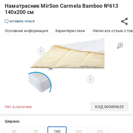
Наматрасник MirSon Carmela Bamboo №613
140x200 см
оставить отзыв
Основная информация
Характеристики
Написать отзыв о то
Нет в наличии
КОД
000493625
Ширина:
80
90
140
160
180