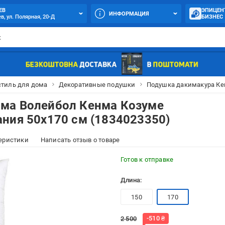
ЕВ
ЭПИЦЕН
ИНФОРМАЦИЯ
в, ул. Полярная, 20-Д
БИЗНЕС
стиль для дома
Декоративные подушки
Подушка дакимакура Кен
ма Волейбол Кенма Козуме
ния 50x170 см (1834023350)
еристики
Написать отзыв о товаре
Готов к отправке
Длина:
150
170
-
510
₴
2 500