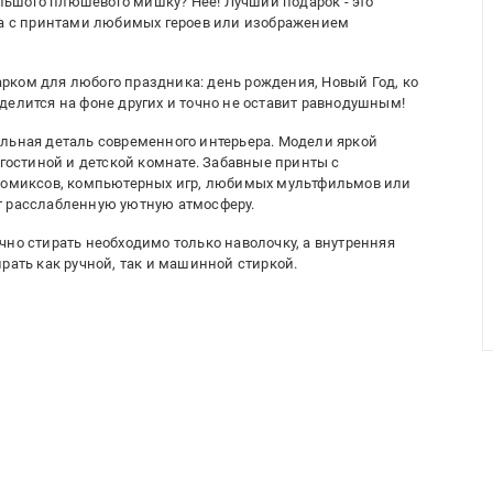
ьшого плюшевого мишку? Нее! Лучший подарок - это
ура с принтами любимых героев или изображением
рком для любого праздника: день рождения, Новый Год, ко
делится на фоне других и точно не оставит равнодушным!
льная деталь современного интерьера. Модели яркой
 гостиной и детской комнате. Забавные принты с
 комиксов, компьютерных игр, любимых мультфильмов или
т расслабленную уютную атмосферу.
чно стирать необходимо только наволочку, а внутренняя
рать как ручной, так и машинной стиркой.