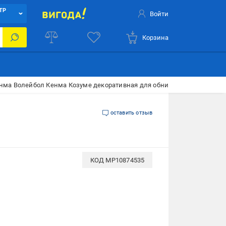
ТР
Войти
Корзина
ма Волейбол Кенма Козуме декоративная для обнимания 50x170 см (
оставить отзыв
КОД
MP10874535