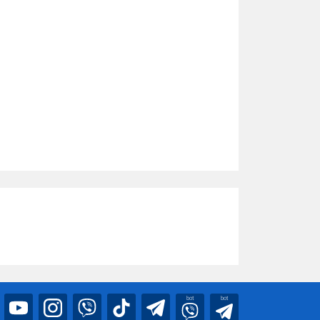
bot
bot