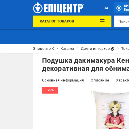
КИ
UA
Кие
КАТАЛОГ ТОВАРОВ
Эпицентр К
Каталог
Дом и интерьер 🏠
Тек
Подушка дакимакура Кен
декоративная для обнима
Основная информация
Описание
Характ