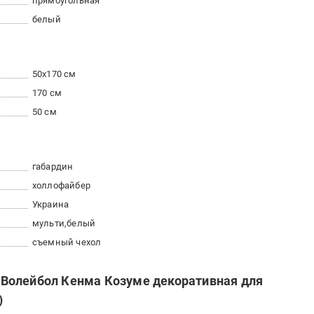
прямоугольная
белый
50x170 см
170 см
50 см
габардин
холлофайбер
Украина
мульти
белый
съемный чехол
Волейбол Кенма Козуме декоративная для
)