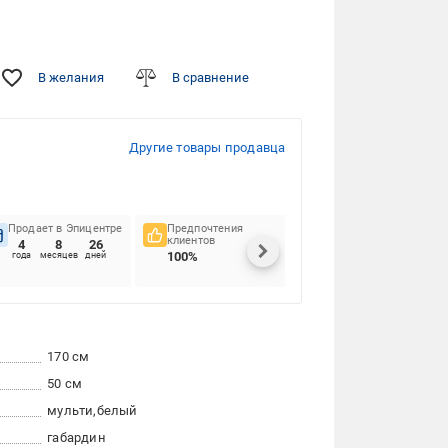
В желания
В сравнение
Другие товары продавца
Продает в Эпицентре
Предпочтения
Своевременность
клиентов
доставок
4
8
26
100%
81.82%
года
месяцев
дней
170 см
50 см
мульти
белый
габардин