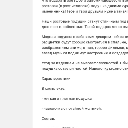
Что подарить большое и запоминающееся? Бол
ростовая (в рост человека) подушка дакимак
именинника! Тебе и твои друзьям нужна такая!
Наши ростовые подушки станут отличным пода
дню всех влюбленных. Такой подарок легко вы
Модная подушка с забавным декором - обязате
расцветки будут хорошо смотреться в спальне,
изображением аниме, к-поп, героев фильмов,
звезд музыки поднимут настроение и создаду
Уход за изделием не вызовет сложностей. Обы
подушка остается чистой. Наволочку можно сти
Характеристики
В комплекте:
· мягкая и плотная подушка
· наволочка с потайной молнией.
Состав: