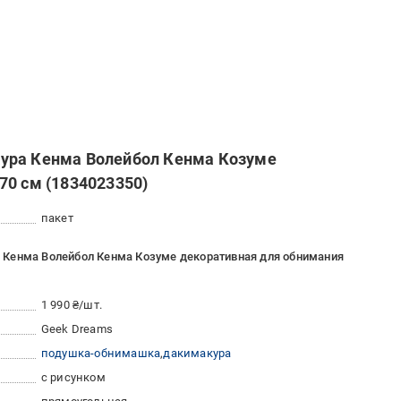
ура Кенма Волейбол Кенма Козуме
70 см (1834023350)
пакет
 Кенма Волейбол Кенма Козуме декоративная для обнимания
1 990 ₴/шт.
Geek Dreams
подушка-обнимашка
дакимакура
с рисунком