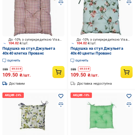
До -10% з суперкредиткою Visa Вигода
До -10% з суперкредиткою Visa Вигода
104.02
₴/шт.
104.02
₴/шт.
Подушка на стул Джульета
Подушка на стул Джульета
40х40 клетка Прованс
40х40 цветы Прованс
оценить
оценить
199
199
-
89.50
₴
-
89.50
₴
109.50
109.50
₴/шт.
₴/шт.
Доставим
Доставка недоступна