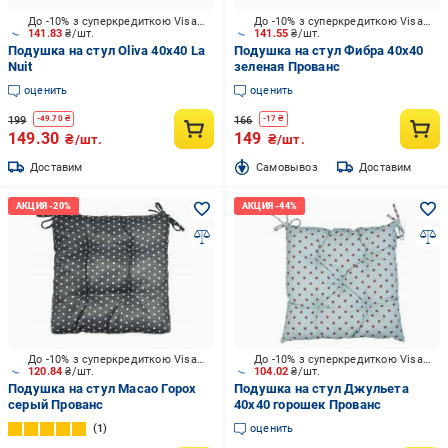
До -10% з суперкредиткою Visa Вигода
До -10% з суперкредиткою Visa Вигода
141.83
₴/шт.
141.55
₴/шт.
Подушка на стул Oliva 40х40 La
Подушка на стул Фибра 40х40
Nuit
зеленая Прованс
оценить
оценить
199
166
-
49.70
₴
-
17
₴
149.30
149
₴/шт.
₴/шт.
Доставим
Cамовывоз
Доставим
До -10% з суперкредиткою Visa Вигода
До -10% з суперкредиткою Visa Вигода
120.84
₴/шт.
104.02
₴/шт.
Подушка на стул Macao Горох
Подушка на стул Джульета
серый Прованс
40х40 горошек Прованс
1
оценить