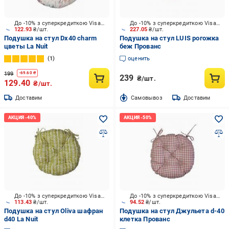
До -10% з суперкредиткою Visa Вигода
До -10% з суперкредиткою Visa Вигода
122.93
₴/шт.
227.05
₴/шт.
Подушка на стул Dх40 charm
Подушка на стул LUIS рогожка
цветы La Nuit
беж Прованс
1
оценить
199
-
69.60
₴
239
₴/шт.
129.40
₴/шт.
Доставим
Cамовывоз
Доставим
До -10% з суперкредиткою Visa Вигода
До -10% з суперкредиткою Visa Вигода
113.43
₴/шт.
94.52
₴/шт.
Подушка на стул Oliva шафран
Подушка на стул Джульета d-40
d40 La Nuit
клетка Прованс