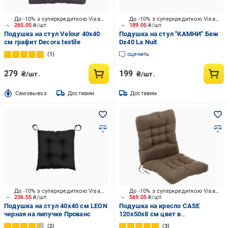
До -10% з суперкредиткою Visa Вигода
До -10% з суперкредиткою Visa Вигода
265.05
₴/шт.
189.05
₴/шт.
Подушка на стул Velour 40х40
Подушка на стул "КАМНИ" Беж
см графит Decora textile
Dх40 La Nuit
1
оценить
279
199
₴/шт.
₴/шт.
Cамовывоз
Доставим
Доставим
До -10% з суперкредиткою Visa Вигода
До -10% з суперкредиткою Visa Вигода
236.55
₴/шт.
569.05
₴/шт.
Подушка на стул 40х40 см LEON
Подушка на кресло CASE
черная на липучке Прованс
120х50х8 см цвет в
ассортименте Decora textile
2
3