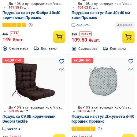
До -10% з суперкредиткою Visa Вигода
До -10% з суперкредиткою Visa Вигода
141.55
₴/шт.
104.02
₴/шт.
Подушка на стул Фибра 40х40
Подушка на стул Sun 40х40 см
коричневая Прованс
хаки Прованс
3
оценить
4 варианта
166
-
17
₴
199
-
89.50
₴
149
109.50
₴/шт.
₴/шт.
Cамовывоз
Доставим
Cамовывоз
Доставим
До -10% з суперкредиткою Visa Вигода
До -10% з суперкредиткою Visa Вигода
569.05
₴/шт.
94.52
₴/шт.
Подушка CASE коричневый
Подушка на стул Джульета d-40
Decora textile
горошек Прованс
оценить
1