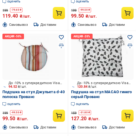
оценить
оценить
199
199
-
79.60
₴
-
99.50
₴
119.40
99.50
₴/шт.
₴/шт.
Cамовывоз
Доставим
Cамовывоз
Доставим
До -10% з суперкредиткою Visa Вигода
До -10% з суперкредиткою Visa Вигода
94.52
₴/шт.
120.84
₴/шт.
Подушка на стул Джульета d-40
Подушка на стул МАСАО гинкго
полоска Прованс
серый Прованс
оценить
оценить
199
159
-
99.50
₴
-
31.80
₴
99.50
127.20
₴/шт.
₴/шт.
Cамовывоз
Доставим
Cамовывоз
Доставим