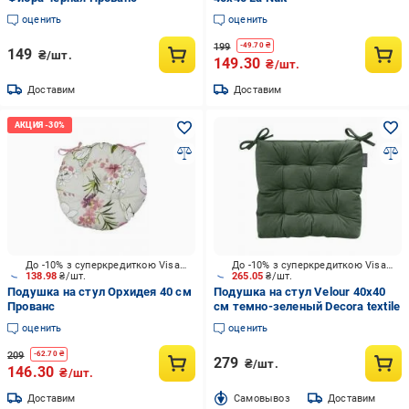
оценить
оценить
199
-
49.70
₴
149
₴/шт.
149.30
₴/шт.
Доставим
Доставим
До -10% з суперкредиткою Visa Вигода
До -10% з суперкредиткою Visa Вигода
138.98
₴/шт.
265.05
₴/шт.
Подушка на стул Орхидея 40 см
Подушка на стул Velour 40х40
Прованс
см темно-зеленый Decora textile
оценить
оценить
209
-
62.70
₴
279
₴/шт.
146.30
₴/шт.
Доставим
Cамовывоз
Доставим