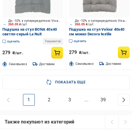
До -10% з суперкредиткою Visa Вигода
До -10% з суперкредиткою Visa Вигода
265.05
₴/шт.
265.05
₴/шт.
Подушка на стул BONA 40х40
Подушка на стул Velour 40х40
светло-серый La Nuit
см мокко Decora textile
оценить
оценить
5 вариантов
279
279
₴/шт.
₴/шт.
Cамовывоз
Доставим
Cамовывоз
Доставим
ПОКАЗАТЬ ЕЩЕ
1
2
3
...
39
Также покупают из категорий