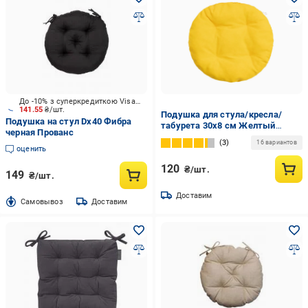
До -10% з суперкредиткою Visa Вигода
141.55
₴/шт.
Подушка для стула/кресла/
Подушка на стул Dх40 Фибра
табурета 30х8 см Желтый
черная Прованс
(1865398070)
3
16 вариантов
оценить
120
₴/шт.
149
₴/шт.
Доставим
Cамовывоз
Доставим