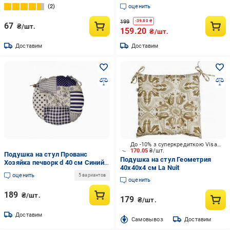
2
оценить
199
-
39.80
₴
67
₴/шт.
159.20
₴/шт.
Доставим
Доставим
До -10% з суперкредиткою Visa Вигода
170.05
₴/шт.
Подушка на стул Прованс
Подушка на стул Геометрия
Хозяйка печворк d 40 см Синий
40х40х4 см La Nuit
(31614)
оценить
5 вариантов
оценить
189
₴/шт.
179
₴/шт.
Доставим
Cамовывоз
Доставим