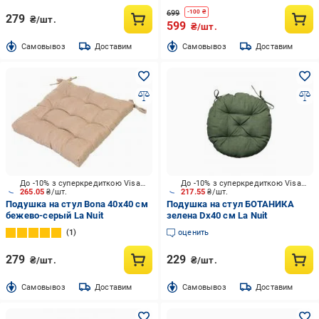
699
-
100
₴
279
₴/шт.
599
₴/шт.
Cамовывоз
Доставим
Cамовывоз
Доставим
До -10% з суперкредиткою Visa Вигода
До -10% з суперкредиткою Visa Вигода
265.05
₴/шт.
217.55
₴/шт.
Подушка на стул Bona 40х40 см
Подушка на стул БОТАНИКА
бежево-серый La Nuit
зелена Dх40 см La Nuit
1
оценить
279
229
₴/шт.
₴/шт.
Cамовывоз
Доставим
Cамовывоз
Доставим