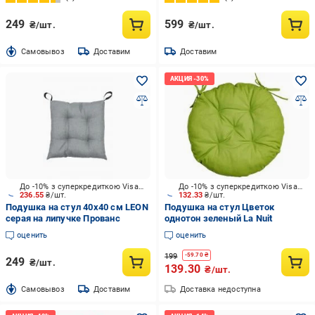
249
599
₴/шт.
₴/шт.
Cамовывоз
Доставим
Доставим
До -10% з суперкредиткою Visa Вигода
До -10% з суперкредиткою Visa Вигода
236.55
₴/шт.
132.33
₴/шт.
Подушка на стул 40х40 см LEON
Подушка на стул Цветок
серая на липучке Прованс
однотон зеленый La Nuit
оценить
оценить
199
-
59.70
₴
249
₴/шт.
139.30
₴/шт.
Cамовывоз
Доставим
Доставка недоступна