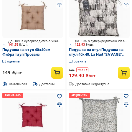
До -10% з суперкредиткою Visa Вигода
До -10% з суперкредиткою Visa Вигода
141.55
₴/шт.
122.93
₴/шт.
Подушка на стул 40х40см
Подушка на стул Подушка на
Фибра тауп Прованс
стул 40х40, La Nuit "SAVAGE"
мрамор La Nuit
оценить
оценить
199
-
69.60
₴
149
₴/шт.
129.40
₴/шт.
Cамовывоз
Доставим
Доставка недоступна