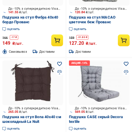
До -10% з суперкредиткою Visa Вигода
До -10% з суперкредиткою Visa Вигода
141.55
₴/шт.
120.84
₴/шт.
Подушка на стул Фибра 40х40
Подушка на стул МАСАО
бордо Прованс
цветочек беж Прованс
оценить
оценить
166
159
-
17
₴
-
31.80
₴
149
127.20
₴/шт.
₴/шт.
Cамовывоз
Доставим
Доставим
До -10% з суперкредиткою Visa Вигода
До -10% з суперкредиткою Visa Вигода
265.05
₴/шт.
569.05
₴/шт.
Подушка на стул Bona 40x40 см
Подушка CASE серый Decora
шоколадный La Nuit
textile
оценить
оценить