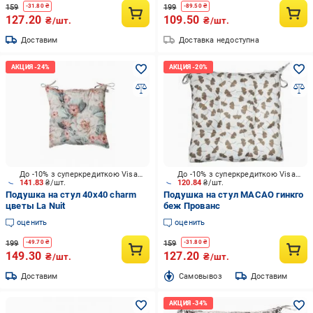
159
199
-
31.80
₴
-
89.50
₴
127.20
109.50
₴/шт.
₴/шт.
Доставим
Доставка недоступна
До -10% з суперкредиткою Visa Вигода
До -10% з суперкредиткою Visa Вигода
141.83
₴/шт.
120.84
₴/шт.
Подушка на стул 40х40 charm
Подушка на стул МАСАО гинкго
цветы La Nuit
беж Прованс
оценить
оценить
199
159
-
49.70
₴
-
31.80
₴
149.30
127.20
₴/шт.
₴/шт.
Доставим
Cамовывоз
Доставим