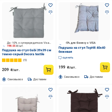
До -10% з суперкредиткою Visa Вигода
-5% для бізнесу з VISA
198.55
₴/шт.
Подушка на стул TopHit 40х40
Подушка на стул Gabi 39х39 см
бежевая
темно-серый Decora textile
оценить
1
199
₴/шт.
209
₴/шт.
Cамовывоз
Доставим
Cамовывоз
Доставим