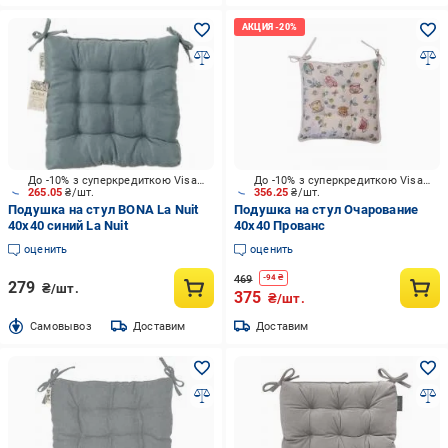
До -10% з суперкредиткою Visa Вигода
До -10% з суперкредиткою Visa Вигода
265.05
₴/шт.
356.25
₴/шт.
Подушка на стул BONA La Nuit
Подушка на стул Очарование
40х40 синий La Nuit
40х40 Прованс
оценить
оценить
469
-
94
₴
279
₴/шт.
375
₴/шт.
Cамовывоз
Доставим
Доставим