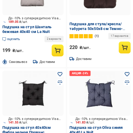
До -10% з суперкредиткою Visa Вигода
189.05
₴/шт.
Подушка для стула/кресла/
Подушка на стул Шанталь
табурета 50х50х8 см Темно-
бежевая 40х40 см La Nuit
коричневый (2092169328)
1
17 вариантов
оценить
2 варианта
220
₴/шт.
199
₴/шт.
Доставим
Cамовывоз
Доставим
До -10% з суперкредиткою Visa Вигода
До -10% з суперкредиткою Visa Вигода
141.55
₴/шт.
141.83
₴/шт.
Подушка на стул 40х40см
Подушка на стул Oliva синяя
Фибра черная Прованс
40x40 La Nuit