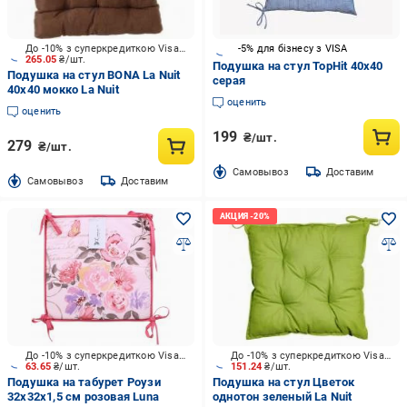
До -10% з суперкредиткою Visa Вигода
-5% для бізнесу з VISA
265.05
₴/шт.
Подушка на стул TopHit 40х40
Подушка на стул BONA La Nuit
серая
40х40 мокко La Nuit
оценить
оценить
199
₴/шт.
279
₴/шт.
Cамовывоз
Доставим
Cамовывоз
Доставим
До -10% з суперкредиткою Visa Вигода
До -10% з суперкредиткою Visa Вигода
63.65
₴/шт.
151.24
₴/шт.
Подушка на табурет Роузи
Подушка на стул Цветок
32х32х1,5 см розовая Luna
однотон зеленый La Nuit