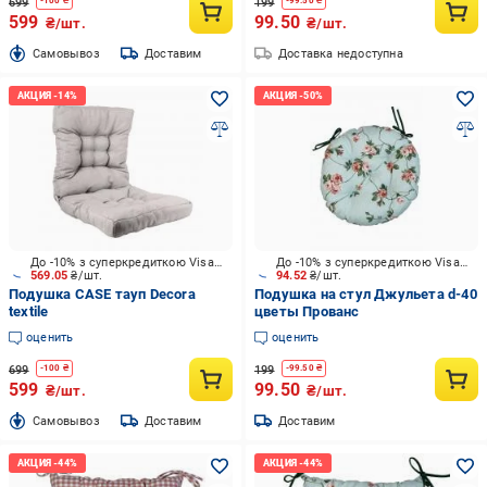
699
199
-
100
₴
-
99.50
₴
599
99.50
₴/шт.
₴/шт.
Cамовывоз
Доставим
Доставка недоступна
До -10% з суперкредиткою Visa Вигода
До -10% з суперкредиткою Visa Вигода
569.05
₴/шт.
94.52
₴/шт.
Подушка CASE тауп Decora
Подушка на стул Джульета d-40
textile
цветы Прованс
оценить
оценить
699
199
-
100
₴
-
99.50
₴
599
99.50
₴/шт.
₴/шт.
Cамовывоз
Доставим
Доставим