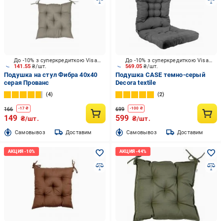
До -10% з суперкредиткою Visa Вигода
До -10% з суперкредиткою Visa Вигода
141.55
₴/шт.
569.05
₴/шт.
Подушка на стул Фибра 40х40
Подушка CASE темно-серый
серая Прованс
Decora textile
4
2
166
699
-
17
₴
-
100
₴
149
599
₴/шт.
₴/шт.
Cамовывоз
Доставим
Cамовывоз
Доставим