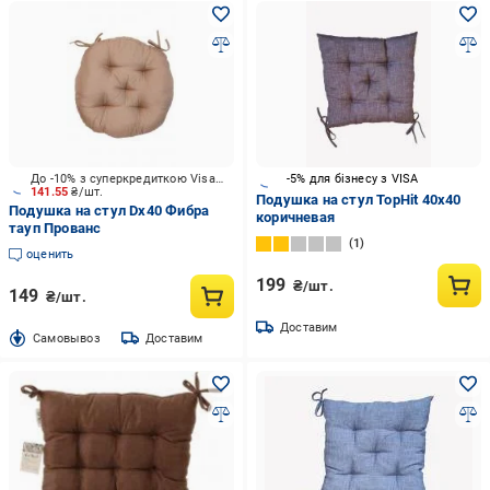
До -10% з суперкредиткою Visa Вигода
-5% для бізнесу з VISA
141.55
₴/шт.
Подушка на стул TopHit 40х40
Подушка на стул Dх40 Фибра
коричневая
тауп Прованс
1
оценить
199
₴/шт.
149
₴/шт.
Доставим
Cамовывоз
Доставим