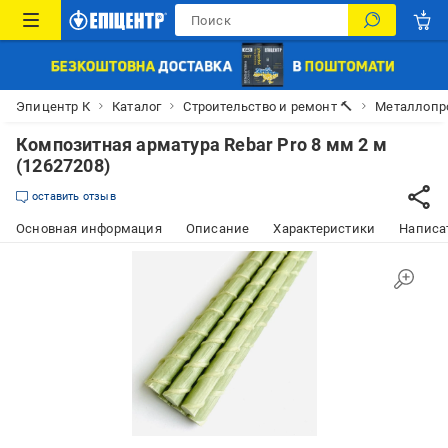
Эпицентр К
Каталог
Строительство и ремонт 🔨
Металлопр
Композитная арматура Rebar Pro 8 мм 2 м
(12627208)
оставить отзыв
Основная информация
Описание
Характеристики
Написат