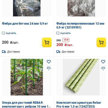
Фибра для бетона 24 мм 0,9 кг
Фибра полипропиленовая 12 мм
0,9 кг (32159951)
оценить
оценить
250
-
50
₴
200
₴/шт.
200
₴/шт.
Доставим
Доставим
Опора для растений REBAR
Композитная арматура Rebar
композитная с ребром 10 мм 1,5
Pro 6 мм 1,5 м (12627253)