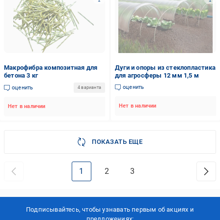
Макрофибра композитная для
Дуги и опоры из стеклопластика
бетона 3 кг
для агросферы 12 мм 1,5 м
оценить
оценить
4 варианта
Нет в наличии
Нет в наличии
ПОКАЗАТЬ ЕЩЕ
1
2
3
Подписывайтесь, чтобы узнавать первым об акцияx и
предложениях: