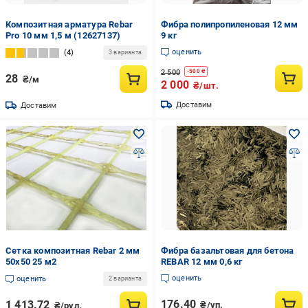
Композитная арматура Rebar
Фибра полипропиленовая 12 мм
Pro 10 мм 1,5 м (12627137)
9 кг
оценить
4
3 варианта
2 500
-
500
₴
28
₴/м
2 000
₴/шт.
Доставим
Доставим
Сетка композитная Rebar 2 мм
Фибра базальтовая для бетона
50х50 25 м2
REBAR 12 мм 0,6 кг
оценить
оценить
2 варианта
176.40
1 413.72
₴/уп.
₴/рул.