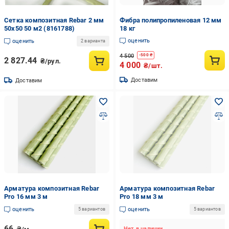
Сетка композитная Rebar 2 мм
Фибра полипропиленовая 12 мм
50х50 50 м2 (8161788)
18 кг
оценить
оценить
2 варианта
4 500
-
500
₴
2 827.44
₴/рул.
4 000
₴/шт.
Доставим
Доставим
Арматура композитная Rebar
Арматура композитная Rebar
Pro 16 мм 3 м
Pro 18 мм 3 м
оценить
оценить
5 вариантов
5 вариантов
66
Нет в наличии