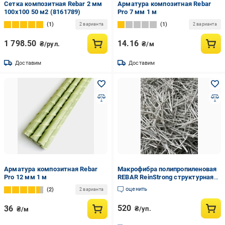
Сетка композитная Rebar 2 мм
Арматура композитная Rebar
100х100 50 м2 (8161789)
Pro 7 мм 1 м
1
1
2 варианта
2 варианта
1 798.50
14.16
₴/рул.
₴/м
Доставим
Доставим
Арматура композитная Rebar
Макрофибра полипропиленовая
Pro 12 мм 1 м
REBAR ReinStrong структурная
40 мм 3 кг (34346921)
оценить
2
2 варианта
520
36
₴/уп.
₴/м