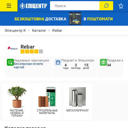
Эпицентр К
Каталог
Rebar
Rebar
Надежные транзакции
Продает в Эпицентре
Продажи за п
Безопасная оплата
4
2
15
34
картой
года
месяца
дней
РАСТЕНИЯ,
СТРОИТЕЛЬНЫЕ
МЕТАЛЛОПРОКАТ
СЕМЕНА И
МАТЕРИАЛЫ
ГОРШКИ