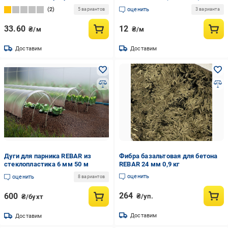
м
2
оценить
5 вариантов
3 варианта
33.60
12
₴/м
₴/м
Доставим
Доставим
Дуги для парника REBAR из
Фибра базальтовая для бетона
стеклопластика 6 мм 50 м
REBAR 24 мм 0,9 кг
оценить
оценить
8 вариантов
264
600
₴/уп.
₴/бухт
Доставим
Доставим