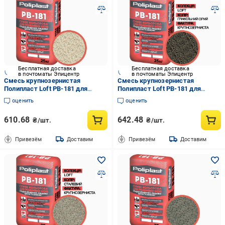
Бесплатная доставка
Бесплатная доставка
в почтоматы Эпицентр
в почтоматы Эпицентр
Смесь крупнозернистая
Смесь крупнозернистая
Полипласт Loft PB-181 для
Полипласт Loft PB-181 для
расшивки швов кладки
расшивки швов кладки
оценить
оценить
клинкерного/лицевого кирпича/
клинкерного/лицевого кирпича/
камня 25 кг Светло-серый
камня 25 кг Грифельный серый
610.68
642.48
₴/шт.
₴/шт.
(PPUA68714LG)
(PPUA68714LGS)
Привезём
Доставим
Привезём
Доставим