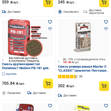
559
245
₴/шт.
₴/шт.
Доставка
Доставим
Cамовывоз
недоступна
Бесплатная доставка
До -10% з суперкредиткою Visa Вигода
в почтоматы Эпицентр
181.80
₴/шт.
Смесь крупнозернистая
Смесь универсальная Master ®
Полипласт Modern PB-181 для
"CLASSIC" Цементно-Песчаная 3
расшивки швов кладки
оценить
в 1: кладка + штукатурка +
клинкерного/лицевого кирпича/
5
стяжка 25 кг
камня 25 кг Торфяной
705.84
₴/шт.
(PPUA68714Mt)
202
₴/шт.
Привезём
Доставим
Доставим