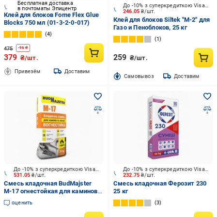
Бесплатная доставка
До -10% з суперкредиткою Visa Вигода
в почтоматы Эпицентр
246.05
₴/шт.
Клей для блоков Fome Flex Glue
Клей для блоков Siltek "M-2" для
Blocks 750 мл (01-3-2-0-017)
Газо и Пеноблоков, 25 кг
4
1
475
-
96
₴
379
259
₴/шт.
₴/шт.
Привезём
Доставим
Cамовывоз
Доставим
До -10% з суперкредиткою Visa Вигода
До -10% з суперкредиткою Visa Вигода
531.05
₴/шт.
232.75
₴/шт.
Смесь кладочная BudMajster
Смесь кладочная Ферозит 230
M‑17 огнестойкая для каминов и
25 кг
печей
оценить
3