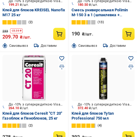
До -10% з суперкредиткою Visa Вигода
До -10% з суперкредиткою Visa Вигода
199.21
₴/шт.
180.50
₴/шт.
Клей для блоков KREISEL Nanofix
Смесь универсальная Polimin
M17 25 кг
М-150 3 в 1 (шпаклевка +
штукатурка + стяжка) 25 кг
2
13
233
-
23.30
₴
190
₴/шт.
209.70
₴/шт.
Cамовывоз
Доставим
Cамовывоз
Доставим
До -10% з суперкредиткою Visa Вигода
До -10% з суперкредиткою Visa Вигода
264.10
₴/шт.
372.40
₴/шт.
Клей для блоков Ceresit "CT 20"
Клей для блоков Tytan
Газоблок и Пеноблоков, 25 кг
Professional 750 мл
2
4