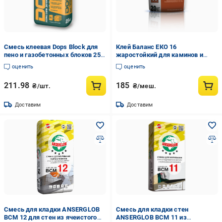
Cмесь клеевая Dops Block для
Клей Баланс ЕКО 16
пено и газобетонных блоков 25
жаростойкий для каминов и
кг (PPUA79444)
печей 5 кг (23678581)
оценить
оценить
211.98
185
₴/шт.
₴/меш.
Доставим
Доставим
Смесь для кладки ANSERGLOB
Смесь для кладки стен
BCМ 12 для стен из ячеистого
ANSERGLOB BCM 11 из