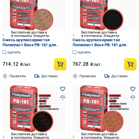
Бесплатная доставка
Бесплатная доставка
в почтоматы Эпицентр
в почтоматы Эпицентр
Смесь крупнозернистая
Смесь крупнозернистая
Полипласт Base PB-181 для
Полипласт Base PB-181 для
расшивки швов кладки
расшивки швов кладки
оценить
оценить
клинкерного/лицевого кирпича/
клинкерного/лицевого кирпича/
камня 25 кг Бежевый
камня 25 кг Черный
714.12
767.28
₴/шт.
₴/шт.
(PPUA68714BKBE)
(PPUA68714BKBL)
Привезём
Доставим
Привезём
Доставим
Бесплатная доставка
Бесплатная доставка
в почтоматы Эпицентр
в почтоматы Эпицентр