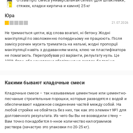
Отзыв про: Смесь универсальная Ceresit (для шпаклевки,
стяжек, кладки кирпича и камня) 25 кг
Юра
21.07.2026
Не тримається цегли, від слова взагалі, ні бетону. Жодні
маніпуляції по зволоженню попердньому не працюють. Після
замісу розчин мусить триматись на кельмі, жодні пропорції
маніпуляції навіть з додаванням мила, клею чи пластифікатора
не помагають. Перепробував усі варіанти, релуьтату нуль. Це
100% брак, або неналежне зберігання на скадах, бо тоді не
розумію як можуть бути позитивні відгуки. Працював з різними
сумішами таких проблем не було.
Какими бывают кладочные смеси
Преимущества:
Ціна, міцність
Кладочные смеси – так называемые цементные или цементно-
Недостатки:
песчаные строительные порошки, которые разводятся с водой и
Взагалі не підходить для мурування!
обеспечивают надежное соединение частей между собой. На
любой стройке не обойтись без них, так как это элемент №1 для
долговечного результата. Из чего бы Вы не возводили стену –
Вам точно понадобится n-нное количество килограммов
раствора (зачастую это упаковки по 20-25 кг).