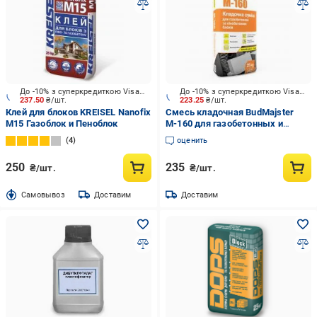
До -10% з суперкредиткою Visa Вигода
До -10% з суперкредиткою Visa Вигода
237.50
₴/шт.
223.25
₴/шт.
Клей для блоков KREISEL Nanofix
Смесь кладочная BudMajster
M15 Газоблок и Пеноблок
M‑160 для газобетонных и
пенобетонных блоков
4
оценить
250
235
₴/шт.
₴/шт.
Cамовывоз
Доставим
Доставим