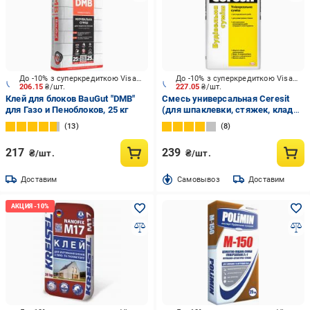
До -10% з суперкредиткою Visa Вигода
До -10% з суперкредиткою Visa Вигода
206.15
₴/шт.
227.05
₴/шт.
Клей для блоков BauGut "DMB"
Смесь универсальная Ceresit
для Газо и Пеноблоков, 25 кг
(для шпаклевки, стяжек, кладки
кирпича и камня) 25 кг
13
8
217
239
₴/шт.
₴/шт.
Доставим
Cамовывоз
Доставим