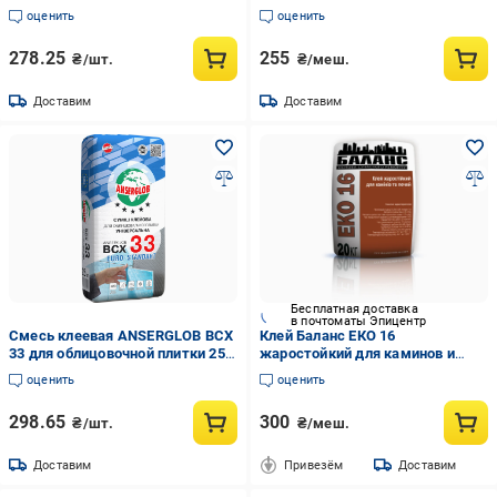
бетона 25 кг (15637)
ячеистого бетона и
оценить
оценить
поризованной керамики
(24612148)
278.25
255
₴/шт.
₴/меш.
Доставим
Доставим
Бесплатная доставка
в почтоматы Эпицентр
Смесь клеевая ANSERGLOB BCX
Клей Баланс ЕКО 16
33 для облицовочной плитки 25
жаростойкий для каминов и
кг (15598)
печей (23678273)
оценить
оценить
298.65
300
₴/шт.
₴/меш.
Доставим
Привезём
Доставим