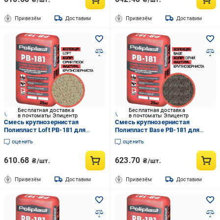
(PPUA68714PL)
(PPUA68714GO)
Привезём
Доставим
Привезём
Доставим
Бесплатная доставка
Бесплатная доставка
в почтоматы Эпицентр
в почтоматы Эпицентр
Смесь крупнозернистая
Смесь крупнозернистая
Полипласт Loft PB-181 для
Полипласт Base PB-181 для
расшивки швов кладки
расшивки швов кладки
оценить
оценить
клинкерного/лицевого кирпича/
клинкерного/лицевого кирпича/
камня 25 кг Серый песок
камня 25 кг Серый
610.68
623.70
₴/шт.
₴/шт.
(PPUA68714LP)
(PPUA68714KG)
Привезём
Доставим
Привезём
Доставим