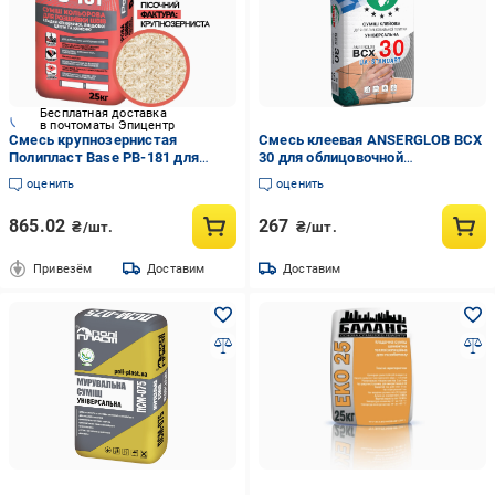
Бесплатная доставка
в почтоматы Эпицентр
Смесь крупнозернистая
Смесь клеевая ANSERGLOB BCX
Полипласт Base PB-181 для
30 для облицовочной
расшивки швов кладки
керамической плитки 25 кг
оценить
оценить
клинкерного/лицевого кирпича/
(15641)
камня 25 кг Песочный
865.02
267
₴/шт.
₴/шт.
(PPUA68714KP)
Привезём
Доставим
Доставим