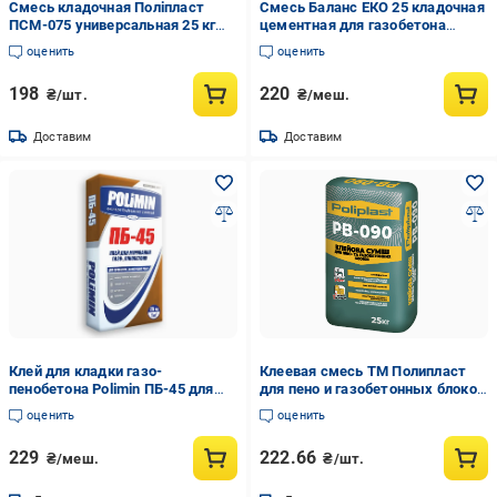
Смесь кладочная Поліпласт
Смесь Баланс ЕКО 25 кладочная
ПСМ-075 универсальная 25 кг
цементная для газобетона
(PPUA54537)
(23712741)
оценить
оценить
198
220
₴/шт.
₴/меш.
Доставим
Доставим
Клей для кладки газо-
Клеевая смесь ТМ Полипласт
пенобетона Polimin ПБ-45 для
для пено и газобетонных блоков
кладки наружных и внутренних
PB-090
оценить
оценить
стен 25 кг
229
222.66
₴/меш.
₴/шт.