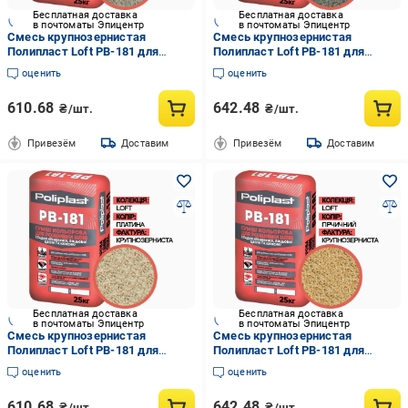
Бесплатная доставка
Бесплатная доставка
в почтоматы Эпицентр
в почтоматы Эпицентр
Смесь крупнозернистая
Смесь крупнозернистая
Полипласт Loft PB-181 для
Полипласт Loft PB-181 для
расшивки швов кладки
расшивки швов кладки
оценить
оценить
клинкерного/лицевого кирпича/
клинкерного/лицевого кирпича/
камня 25 кг Сталь
камня 25 кг Холодный серый
610.68
642.48
₴/шт.
₴/шт.
(PPUA68714LS)
(PPUA68714LCG)
Привезём
Доставим
Привезём
Доставим
Бесплатная доставка
Бесплатная доставка
в почтоматы Эпицентр
в почтоматы Эпицентр
Смесь крупнозернистая
Смесь крупнозернистая
Полипласт Loft PB-181 для
Полипласт Loft PB-181 для
расшивки швов кладки
расшивки швов кладки
оценить
оценить
клинкерного/лицевого кирпича/
клинкерного/лицевого кирпича/
камня 25 кг Платина
камня 25 кг Горчичный
610.68
642.48
₴/шт.
₴/шт.