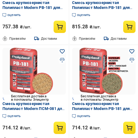
Смесь крупнозернистая
Смесь крупнозернистая
Полипласт Modern PB-181 для
Полипласт Modern PB-181 для
расшивки швов кладки
расшивки швов кладки
оценить
оценить
клинкерного/лицевого кирпича/
клинкерного/лицевого кирпича/
камня 25 кг Венге
камня 25 кг Красная глина
757.38
815.28
₴/шт.
₴/шт.
(PPUA68714MV)
(PPUA68714MR)
Привезём
Доставим
Привезём
Доставим
Бесплатная доставка
Бесплатная доставка
в почтоматы Эпицентр
в почтоматы Эпицентр
Смесь крупнозернистая
Смесь крупнозернистая
Полипласт Modern ПСМ-081 для
Полипласт Modern PB-181 для
расшивки швов кладки
расшивки швов кладки
оценить
оценить
клинкерного/лицевого кирпича/
клинкерного/лицевого кирпича/
камня 25 кг Ячменный
камня 25 кг Серо-оливковый
714.12
714.12
₴/шт.
₴/шт.
(PPUA68714MGB)
(PPUA68714MO)