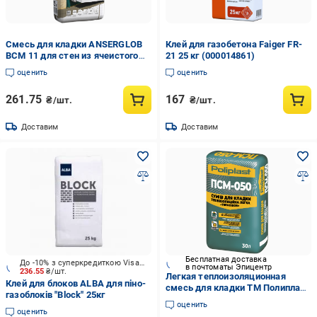
Смесь для кладки ANSERGLOB
Клей для газобетона Faiger FR-
BCМ 11 для стен из ячеистого
21 25 кг (000014861)
бетона и поризованной
оценить
оценить
керамики 25 кг (15636)
261.75
167
₴/шт.
₴/шт.
Доставим
Доставим
Бесплатная доставка
До -10% з суперкредиткою Visa Вигода
в почтоматы Эпицентр
236.55
₴/шт.
Легкая теплоизоляционная
Клей для блоков ALBA для піно-
смесь для кладки ТМ Полипласт
газоблоків "Block" 25кг
ТЕРМОШОВ ПСМ-050 18 кг
оценить
оценить