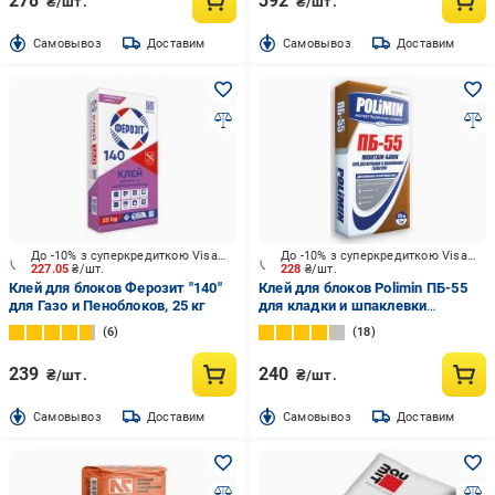
278
392
₴/шт.
₴/шт.
Cамовывоз
Доставим
Cамовывоз
Доставим
До -10% з суперкредиткою Visa Вигода
До -10% з суперкредиткою Visa Вигода
227.05
₴/шт.
228
₴/шт.
Клей для блоков Ферозит "140"
Клей для блоков Polimin ПБ-55
для Газо и Пеноблоков, 25 кг
для кладки и шпаклевки
газобетона 25 кг
6
18
239
240
₴/шт.
₴/шт.
Cамовывоз
Доставим
Cамовывоз
Доставим