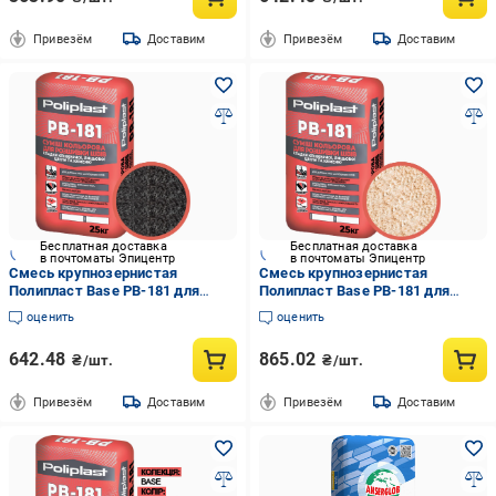
Привезём
Доставим
Привезём
Доставим
Бесплатная доставка
Бесплатная доставка
в почтоматы Эпицентр
в почтоматы Эпицентр
Смесь крупнозернистая
Смесь крупнозернистая
Полипласт Base PB-181 для
Полипласт Base PB-181 для
расшивки швов кладки
расшивки швов кладки
оценить
оценить
клинкерного/лицевого кирпича/
клинкерного/лицевого кирпича/
камня 25 кг Графитовый
камня 25 кг Кремовый
642.48
865.02
₴/шт.
₴/шт.
(PPUA68714BKG)
(PPUA68714BKC)
Привезём
Доставим
Привезём
Доставим