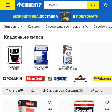
Эпицентр К
Каталог
Строительство и ремонт 🔨
Строймате
Кладочные смеси
КЛЕЙ ДЛЯ
КЛАДОЧНЫЕ
РАСТВОР
БЛОКОВ
СМЕСИ
СТРОИТЕЛЬНЫЙ
Фильтры
Самовывоз:
Сегодня
Цена