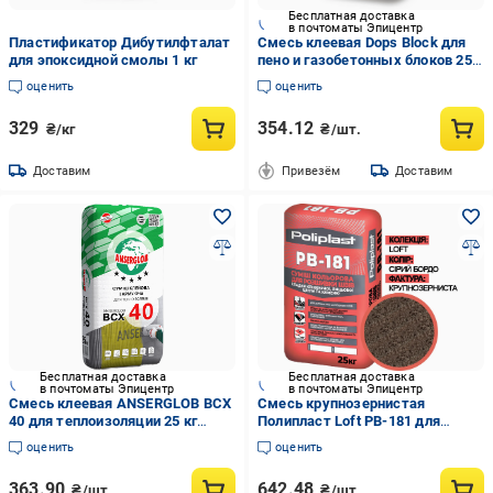
Бесплатная доставка
в почтоматы Эпицентр
Пластификатор Дибутилфталат
Cмесь клеевая Dops Block для
для эпоксидной смолы 1 кг
пено и газобетонных блоков 25
кг Белый (PPUA79444B)
оценить
оценить
329
354.12
₴/кг
₴/шт.
Доставим
Привезём
Доставим
Бесплатная доставка
Бесплатная доставка
в почтоматы Эпицентр
в почтоматы Эпицентр
Смесь клеевая ANSERGLOB BCX
Смесь крупнозернистая
40 для теплоизоляции 25 кг
Полипласт Loft PB-181 для
(15632)
расшивки швов кладки
оценить
оценить
клинкерного/лицевого кирпича/
камня 25 кг Серый бордо
363.90
642.48
₴/шт.
₴/шт.
(PPUA68714LB)