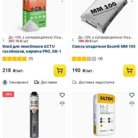
До -10% з суперкредиткою Visa Вигода
До -10% з суперкредиткою Visa Вигода
207.10
₴/шт.
180.50
₴/шт.
Клей для пеноблоков ACTU
Смесь кладочная Baumit MM 100
газоблоков, кирпича PRО, GB-1
7
3
218
190
₴/шт.
₴/шт.
Cамовывоз
Доставим
Доставка недоступна