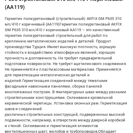
(AA119)
Герметик полиуретановый (строительный) AKFIX GM P635 310
мл/410 г коричневый (AA119)Герметик полиуретановый AKFIX
GM P635 310 мл/410 г коричневый AA119 – это качественный
герметик полиуретановый строительный для работ по
креплению металлических изделий и деталей. Продукт
производства Турция. Имеет высокую плотность, хорошую
стойкость к воздействию атмосферных явлений, хорошую
прочность и долговечность. Не требует предварительной
подготовки поверхности. Не требует ацетиленового снаряжения.
Не применяется к пластмассовым материалам. Применяется
для герметизации металлических деталей и
изделий.Герметизация соединений между тяжелыми
фасадными навесными панелями, сборка панелей
многоэтажных построек. В температурных швах между разными
строительными конструкциями. Склеивание кровельной
керамической черепицы. Установка оконных рам. Герметизация
швов и соединений
различных строительных конструкций, подверженных высокой
подвижности, например, в отверстиях между дверной коробкой
и стеной. Склеивание и герметизация элементов
вентиляционных шахт, желобов и трубопроводов.Обладает