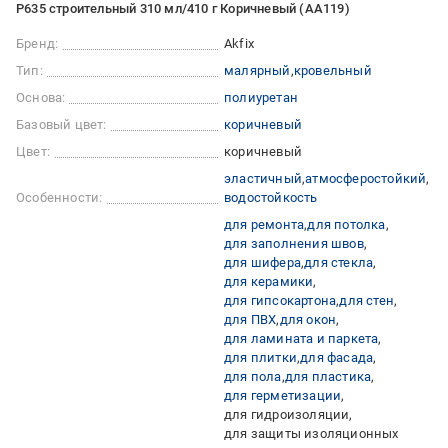
P635 строительный 310 мл/410 г Коричневый (AA119)
Бренд:
Akfix
Тип:
малярный
кровельный
Основа:
полиуретан
Базовый цвет:
коричневый
Цвет:
коричневый
эластичный
атмосферостойкий
Особенности:
водостойкость
для ремонта
для потолка
для заполнения швов
для шифера
для стекла
для керамики
для гипсокартона
для стен
для ПВХ
для окон
для ламината и паркета
для плитки
для фасада
для пола
для пластика
для герметизации
для гидроизоляции
для защиты изоляционных