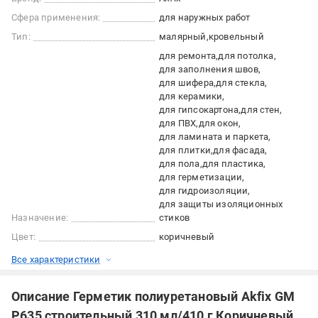
Сфера применения:
для наружных работ
Тип:
малярный
кровельный
для ремонта
для потолка
для заполнения швов
для шифера
для стекла
для керамики
для гипсокартона
для стен
для ПВХ
для окон
для ламината и паркета
для плитки
для фасада
для пола
для пластика
для герметизации
для гидроизоляции
для защиты изоляционных
Назначение:
стиков
Цвет:
коричневый
Все характеристики
Описание Герметик полиуретановый Akfix GM
P635 строительный 310 мл/410 г Коричневый