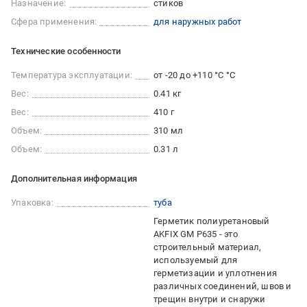
Назначение:
стиков
Сфера применения:
для наружных работ
Технические особенности
Температура эксплуатации:
от -20 до +110 °С °C
Вес:
0.41 кг
Вес:
410 г
Объем:
310 мл
Объем:
0.31 л
Дополнительная информация
Упаковка:
туба
Герметик полиуретановый
AKFIX GM P635 - это
строительный материал,
используемый для
герметизации и уплотнения
различных соединений, швов и
трещин внутри и снаружи