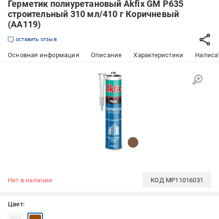
Герметик полиуретановый Akfix GM P635
строительный 310 мл/410 г Коричневый
(AA119)
оставить отзыв
Основная информация
Описание
Характеристики
Написат
Нет в наличии
КОД
MP11016031
Цвет: