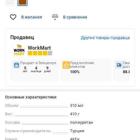
В желания
В сравнение
Продавец
Другие товары продавца
WorkMart
Продает в Эпицентре
Предпочтения
Своеврем
клиентов
доставок
5
4
9
100%
88.8%
лет
месяца
дней
Основные характеристики
Объем:
310 мл
Вес:
410 г
Основа:
полиуретан
Страна-производитель:
Турция
Бренд:
Akfix