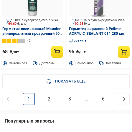
До -10% з суперкредиткою Visa Вигода
До -10% з суперкредиткою Visa Вигода
64.60
₴/шт.
90.25
₴/шт.
Герметик силиконовый Mounter
Герметик акриловый Polimin
универсальный прозрачный 50
ACRYLIC SEALANT 011 280 мл
мл
3
оценить
68
95
₴/шт.
₴/шт.
Cамовывоз
Доставим
Cамовывоз
Доставим
ПОКАЗАТЬ ЕЩЕ
1
2
3
...
6
Популярные запросы