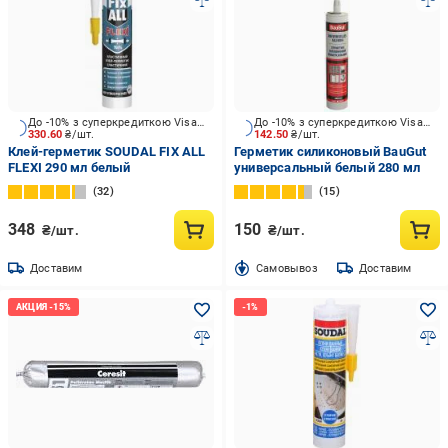
До -10% з суперкредиткою Visa Вигода
До -10% з суперкредиткою Visa Вигода
330.60
₴/шт.
142.50
₴/шт.
Клей-герметик SOUDAL FIX ALL
Герметик силиконовый BauGut
FLEXI 290 мл белый
универсальный белый 280 мл
32
15
348
150
₴/шт.
₴/шт.
Доставим
Cамовывоз
Доставим