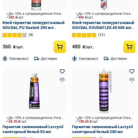
До -10% з суперкредиткою Visa Вигода
До -10% з суперкредиткою Visa Вигода
342
₴/шт.
456
₴/шт.
Клей-герметик полиуретановый
Клей-герметик полиуретановый
SOUDAL PU Sealant 290 мл
SOUDAL SOUDAFLEX 40 600 мл
коричневый
белый
9
11
360
480
₴/шт.
₴/шт.
Cамовывоз
Доставим
Cамовывоз
Доставим
До -10% з суперкредиткою Visa Вигода
До -10% з суперкредиткою Visa Вигода
69.35
₴/шт.
158.65
₴/шт.
Герметик силиконовый Lacrysil
Герметик силиконовый Lacrysil
санитарный белый 50 мл
санитарный белый 280 мл