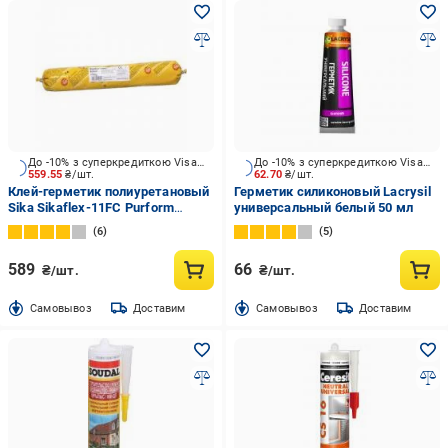
До -10% з суперкредиткою Visa Вигода
До -10% з суперкредиткою Visa Вигода
559.55
₴/шт.
62.70
₴/шт.
Клей-герметик полиуретановый
Герметик силиконовый Lacrysil
Sika Sikaflex-11FC Purform
универсальный белый 50 мл
белый 600 мл
6
5
589
66
₴/шт.
₴/шт.
Cамовывоз
Доставим
Cамовывоз
Доставим