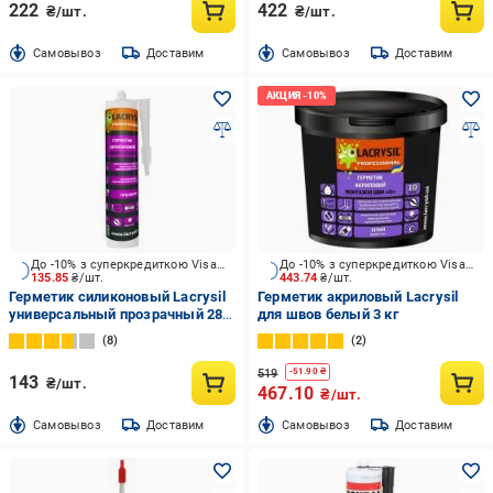
222
422
₴/шт.
₴/шт.
Cамовывоз
Доставим
Cамовывоз
Доставим
До -10% з суперкредиткою Visa Вигода
До -10% з суперкредиткою Visa Вигода
135.85
₴/шт.
443.74
₴/шт.
Герметик силиконовый Lacrysil
Герметик акриловый Lacrysil
универсальный прозрачный 280
для швов белый 3 кг
мл
8
2
519
-
51.90
₴
143
₴/шт.
467.10
₴/шт.
Cамовывоз
Доставим
Cамовывоз
Доставим