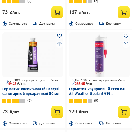
6
7
73
167
₴/шт.
₴/шт.
Cамовывоз
Доставим
Cамовывоз
Доставим
До -10% з суперкредиткою Visa Вигода
До -10% з суперкредиткою Visa Вигода
69.35
₴/шт.
265.05
₴/шт.
Герметик силиконовый Lacrysil
Герметик каучуковый PENOSIL
санитарный прозрачный 50 мл
All Weather Sealant 919
прозрачный 310 мл
6
9
73
279
₴/шт.
₴/шт.
Cамовывоз
Доставим
Cамовывоз
Доставим