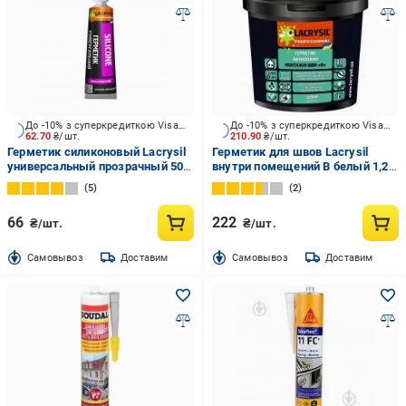
До -10% з суперкредиткою Visa Вигода
До -10% з суперкредиткою Visa Вигода
62.70
₴/шт.
210.90
₴/шт.
Герметик силиконовый Lacrysil
Герметик для швов Lacrysil
универсальный прозрачный 50
внутри помещений В белый 1,2
мл
кг
5
2
66
222
₴/шт.
₴/шт.
Cамовывоз
Доставим
Cамовывоз
Доставим