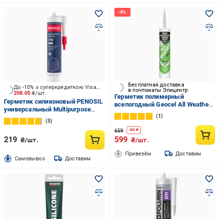
Бесплатная доставка
До -10% з суперкредиткою Visa Вигода
в почтоматы Эпицентр
208.05
₴/шт.
Герметик полимерный
Герметик силиконовый PENOSIL
всепогодный Geocel All Weather
универсальный Multipurpose
310 мл Прозрачный (7100012)
1
Silicone 315c белый 310 мл
5
659
-
60
₴
219
599
₴/шт.
₴/шт.
Привезём
Доставим
Cамовывоз
Доставим