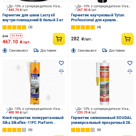
До -10% з суперкредиткою Visa Вигода
До -10% з суперкредиткою Visa Вигода
443.74
₴/шт.
267.90
₴/шт.
Герметик для швов Lacrysil
Герметик каучуковый Tytan
внутри помещений В белый 3 кг
Professional для кровли
каучуковый бесцветный 280 мл
3
4
519
-
51.90
₴
282
₴/шт.
467.10
₴/шт.
Cамовывоз
Доставим
Cамовывоз
Доставим
До -10% з суперкредиткою Visa Вигода
До -10% з суперкредиткою Visa Вигода
400.90
₴/шт.
233.70
₴/шт.
Клей-герметик полиуретановый
Герметик силиконовый SOUDAL
Sika Sikaflex-11FC Purform
универсальный прозрачный 280
черный 310 мл
мл
6
6