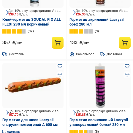
До -10% з суперкредиткою Visa Вигода
До -10% з суперкредиткою Visa Вигода
339.15
₴/шт.
126.35
₴/шт.
Клей-герметик SOUDAL FIX ALL
Герметик акриловый Lacrysil
FLEXI 290 мл коричневый
орех 280 мл
32
3
357
133
₴/шт.
₴/шт.
Доставим
Cамовывоз
Доставим
До -10% з суперкредиткою Visa Вигода
До -10% з суперкредиткою Visa Вигода
157.70
₴/шт.
135.85
₴/шт.
Герметик для швов Lacrysil
Герметик силиконовый Lacrysil
снаружи помещений А 600 мл
универсальный белый 280 мл
оценить
8