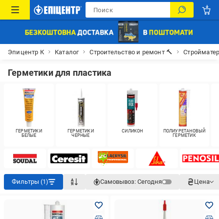
Эпицентр К
Каталог
Строительство и ремонт 🔨
Строймате
Герметики для пластика
ГЕРМЕТИКИ
ГЕРМЕТИКИ
СИЛИКОН
ПОЛИУРЕТАНОВЫЙ
БЕЛЫЕ
ЧЕРНЫЕ
ГЕРМЕТИК
Фильтры (1)
Самовывоз:
Сегодня
Цена