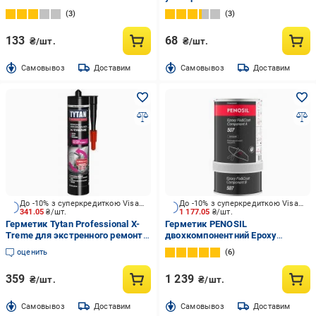
3
3
133
68
₴/шт.
₴/шт.
Cамовывоз
Доставим
Cамовывоз
Доставим
До -10% з суперкредиткою Visa Вигода
До -10% з суперкредиткою Visa Вигода
341.05
₴/шт.
1 177.05
₴/шт.
Герметик Tytan Professional X-
Герметик PENOSIL
Treme для экстренного ремонта
двохкомпонентний Epoxy
кровли бесцветный 280 мл
Fix&Coat 507 прозрачный
оценить
6
359
1 239
₴/шт.
₴/шт.
Cамовывоз
Доставим
Cамовывоз
Доставим