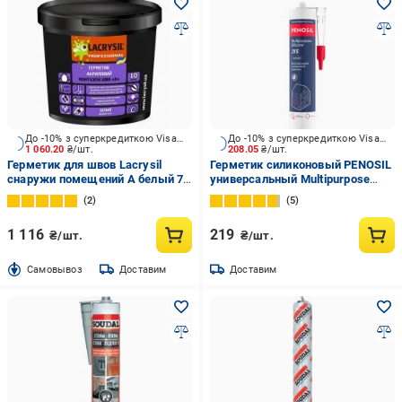
До -10% з суперкредиткою Visa Вигода
До -10% з суперкредиткою Visa Вигода
1 060.20
₴/шт.
208.05
₴/шт.
Герметик для швов Lacrysil
Герметик силиконовый PENOSIL
снаружи помещений А белый 7
универсальный Multipurpose
кг
Silicone 315 прозрачный 310 мл
2
5
1 116
219
₴/шт.
₴/шт.
Cамовывоз
Доставим
Доставим