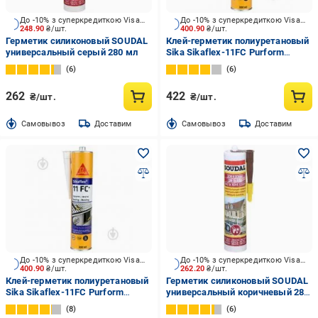
До -10% з суперкредиткою Visa Вигода
До -10% з суперкредиткою Visa Вигода
248.90
₴/шт.
400.90
₴/шт.
Герметик силиконовый SOUDAL
Клей-герметик полиуретановый
универсальный серый 280 мл
Sika Sikaflex-11FC Purform
коричневый 310 мл
6
6
262
422
₴/шт.
₴/шт.
Cамовывоз
Доставим
Cамовывоз
Доставим
До -10% з суперкредиткою Visa Вигода
До -10% з суперкредиткою Visa Вигода
400.90
₴/шт.
262.20
₴/шт.
Клей-герметик полиуретановый
Герметик силиконовый SOUDAL
Sika Sikaflex-11FC Purform
универсальный коричневый 280
белый 310 мл
мл
8
6