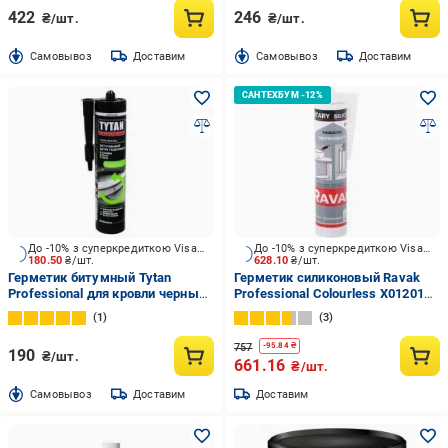
422
246
₴/шт.
₴/шт.
Cамовывоз
Доставим
Cамовывоз
Доставим
До -10% з суперкредиткою Visa Вигода
До -10% з суперкредиткою Visa Вигода
180.50
₴/шт.
628.10
₴/шт.
Герметик битумный Tytan
Герметик силиконовый Ravak
Professional для кровли черный
Professional Colourless X01201
280 мл
прозрачный 310 мл
1
3
757
-
95.84
₴
190
₴/шт.
661.16
₴/шт.
Cамовывоз
Доставим
Доставим