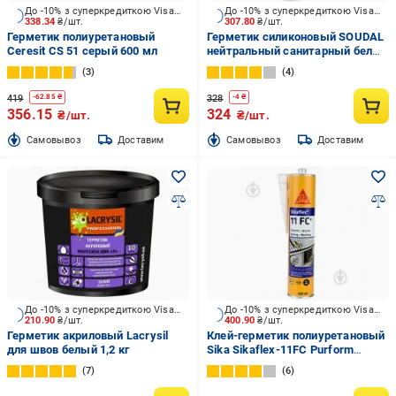
До -10% з суперкредиткою Visa Вигода
До -10% з суперкредиткою Visa Вигода
338.34
₴/шт.
307.80
₴/шт.
Герметик полиуретановый
Герметик силиконовый SOUDAL
Ceresit CS 51 серый 600 мл
нейтральный санитарный белый
280 мл
3
4
419
328
-
62.85
₴
-
4
₴
356.15
324
₴/шт.
₴/шт.
Cамовывоз
Доставим
Cамовывоз
Доставим
До -10% з суперкредиткою Visa Вигода
До -10% з суперкредиткою Visa Вигода
210.90
₴/шт.
400.90
₴/шт.
Герметик акриловый Lacrysil
Клей-герметик полиуретановый
для швов белый 1,2 кг
Sika Sikaflex-11FC Purform
серый 310 мл
7
6