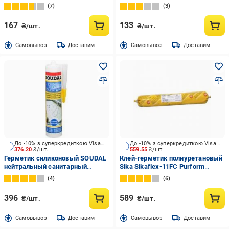
7
3
167
133
₴/шт.
₴/шт.
Cамовывоз
Доставим
Cамовывоз
Доставим
До -10% з суперкредиткою Visa Вигода
До -10% з суперкредиткою Visa Вигода
376.20
₴/шт.
559.55
₴/шт.
Герметик силиконовый SOUDAL
Клей-герметик полиуретановый
нейтральный санитарный
Sika Sikaflex-11FC Purform
прозрачный 280 мл
коричневый 600 мл
4
6
396
589
₴/шт.
₴/шт.
Cамовывоз
Доставим
Cамовывоз
Доставим