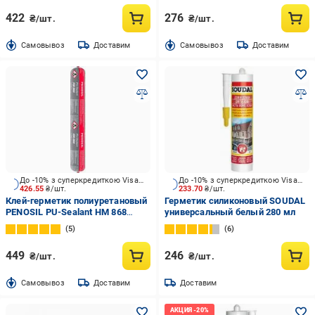
422
276
₴/шт.
₴/шт.
Cамовывоз
Доставим
Cамовывоз
Доставим
До -10% з суперкредиткою Visa Вигода
До -10% з суперкредиткою Visa Вигода
426.55
₴/шт.
233.70
₴/шт.
Клей-герметик полиуретановый
Герметик силиконовый SOUDAL
PENOSIL PU-Sealant HM 868
универсальный белый 280 мл
серый 600 мл
5
6
449
246
₴/шт.
₴/шт.
Cамовывоз
Доставим
Доставим