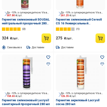
До -10% з суперкредиткою Visa Вигода
До -10% з суперкредиткою Visa Вигода
307.80
₴/шт.
261.25
₴/шт.
Герметик силиконовый SOUDAL
Герметик силиконовый Ceresit
нейтральный прозрачный 280
CS 16 Универсальный
мл
нейтральный прозрачный 280
2
1
мл
324
275
₴/шт.
₴/шт.
Cамовывоз
Доставим
Доставим
До -10% з суперкредиткою Visa Вигода
До -10% з суперкредиткою Visa Вигода
158.65
₴/шт.
126.35
₴/шт.
Герметик силиконовый Lacrysil
Герметик акриловый Lacrysil
санитарный прозрачный 280 мл
сосна 280 мл