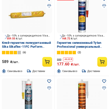
До -10% з суперкредиткою Visa Вигода
До -10% з суперкредиткою Visa Вигода
559.55
₴/шт.
168.72
₴/шт.
Клей-герметик полиуретановый
Герметик силиконовый Tytan
Sika Sikaflex-11FC Purform
Professional универсальный
черный 600 мл
прозрачный 280 мл
6
2
222
-
44.40
₴
589
₴/шт.
177.60
₴/шт.
Cамовывоз
Доставим
Cамовывоз
Доставим