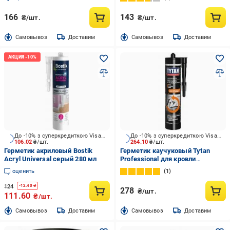
166
143
₴/шт.
₴/шт.
Cамовывоз
Доставим
Cамовывоз
Доставим
До -10% з суперкредиткою Visa Вигода
До -10% з суперкредиткою Visa Вигода
106.02
₴/шт.
264.10
₴/шт.
Герметик акриловый Bostik
Герметик каучуковый Tytan
Acryl Universal серый 280 мл
Professional для кровли
графитовый 280 мл
оценить
1
124
-
12.40
₴
278
₴/шт.
111.60
₴/шт.
Cамовывоз
Доставим
Cамовывоз
Доставим