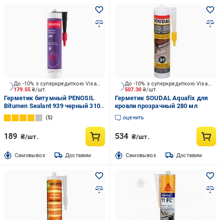
До -10% з суперкредиткою Visa Вигода
До -10% з суперкредиткою Visa Вигода
179.55
₴/шт.
507.30
₴/шт.
Герметик битумный PENOSIL
Герметик SOUDAL Aquafix для
Bitumen Sealant 939 черный 310
кровли прозрачный 280 мл
мл
5
оценить
189
534
₴/шт.
₴/шт.
Cамовывоз
Доставим
Cамовывоз
Доставим