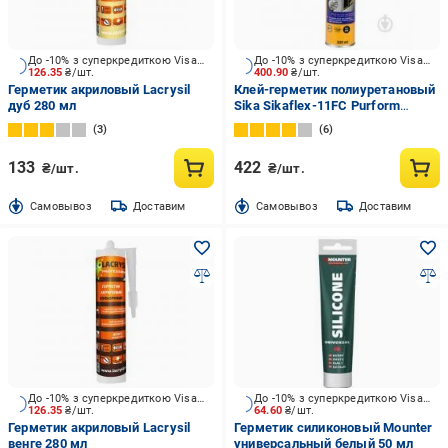
До -10% з суперкредиткою Visa Вигода
До -10% з суперкредиткою Visa Вигода
126.35
₴/шт.
400.90
₴/шт.
Герметик акриловый Lacrysil
Клей-герметик полиуретановый
дуб 280 мл
Sika Sikaflex-11FC Purform
бежевый 310 мл
3
6
133
422
₴/шт.
₴/шт.
Cамовывоз
Доставим
Cамовывоз
Доставим
До -10% з суперкредиткою Visa Вигода
До -10% з суперкредиткою Visa Вигода
126.35
₴/шт.
64.60
₴/шт.
Герметик акриловый Lacrysil
Герметик силиконовый Mounter
венге 280 мл
универсальный белый 50 мл