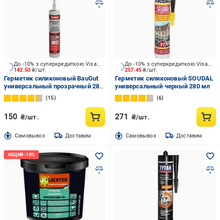
До -10% з суперкредиткою Visa Вигода
До -10% з суперкредиткою Visa Вигода
142.50
₴/шт.
257.45
₴/шт.
Герметик силиконовый BauGut
Герметик силиконовый SOUDAL
универсальный прозрачный 280
универсальный черный 280 мл
мл
15
6
150
271
₴/шт.
₴/шт.
Cамовывоз
Доставим
Cамовывоз
Доставим