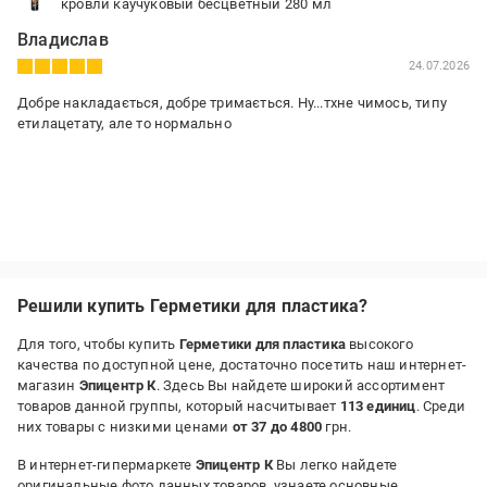
кровли каучуковый бесцветный 280 мл
Владислав
24.07.2026
Добре накладається, добре тримається. Ну...тхне чимось, типу
етилацетату, але то нормально
Решили купить Герметики для пластика?
Для того, чтобы купить
Герметики для пластика
высокого
качества по доступной цене, достаточно посетить наш интернет-
магазин
Эпицентр К
. Здесь Вы найдете широкий ассортимент
товаров данной группы, который насчитывает
113 единиц
. Среди
них товары с низкими ценами
от 37 до 4800
грн.
В интернет-гипермаркете
Эпицентр К
Вы легко найдете
оригинальные фото данных товаров, узнаете основные