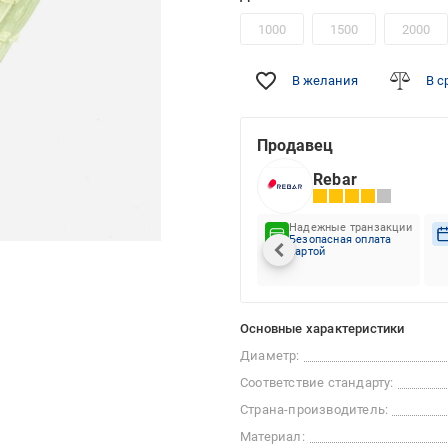
1000
1500
2000
В желания
В с
Продавец
Rebar
Надежные транзакции
Безопасная оплата
картой
Основные характеристики
Диаметр:
Соответствие стандарту:
Страна-производитель:
Материал: