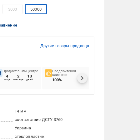
3000
50000
равнение
Другие товары продавца
Продает в Эпицентре
Предпочтения
Своевременность
клиентов
доставок
4
2
13
100%
84.21%
года
месяца
дней
14 мм
соответствие ДСТУ 3760
Украина
стеклопластик