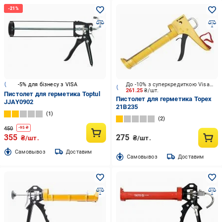
-5% для бізнесу з VISA
До -10% з суперкредиткою Visa Вигода
261.25
₴/шт.
Пистолет для герметика Toptul
Пистолет для герметика Topex
JJAY0902
21В235
1
2
450
-
95
₴
355
275
₴/шт.
₴/шт.
Cамовывоз
Доставим
Cамовывоз
Доставим