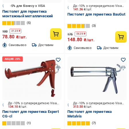
-5% для бізнесу з VISA
До -10% з суперкредиткою Visa Вигода
141.36
₴/шт.
Пистолет для герметика
Пистолет для герметика BauGut
монтажный металлический
5
3
100
-
21.20
₴
175
-
26.20
₴
78.80
₴/шт.
148.80
₴/шт.
Cамовывоз
Доставим
Cамовывоз
Доставим
До -10% з суперкредиткою Visa Вигода
До -10% з суперкредиткою Visa Вигода
134.10
₴/шт.
313.50
₴/шт.
Пистолет для герметика Expert
Пистолет для герметика
CG-cl
Metalvis
1
7