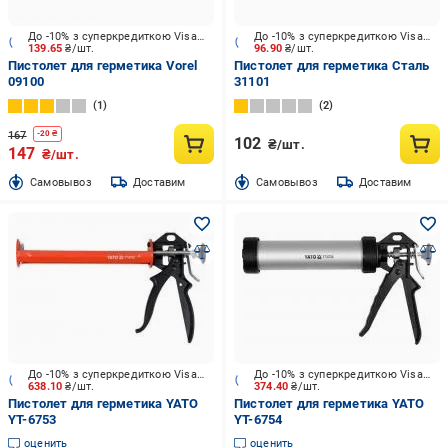
До -10% з суперкредиткою Visa Вигода
До -10% з суперкредиткою Visa Вигода
139.65
₴/шт.
96.90
₴/шт.
Пистолет для герметика Vorel
Пистолет для герметика Сталь
09100
31101
1
2
167
-
20
₴
102
₴/шт.
147
₴/шт.
Cамовывоз
Доставим
Cамовывоз
Доставим
До -10% з суперкредиткою Visa Вигода
До -10% з суперкредиткою Visa Вигода
638.10
₴/шт.
374.40
₴/шт.
Пистолет для герметика YATO
Пистолет для герметика YATO
YT-6753
YT-6754
оценить
оценить