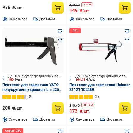
152.49
-
3.49
₴
976
₴/шт.
149
₴/шт.
Cамовывоз
Доставим
Cамовывоз
Доставим
До -10% з суперкредиткою Visa Вигода
До -10% з суперкредиткою Visa Вигода
180
₴/шт.
164.35
₴/шт.
Пистолет для герметика YATO
Пистолет для герметика Haisser
полукруглый укреплен, L = 225
31121 102489
мм YT-6755
5
1
219.40
-
46.40
₴
200
₴/шт.
173
₴/шт.
Cамовывоз
Доставим
Cамовывоз
Доставим