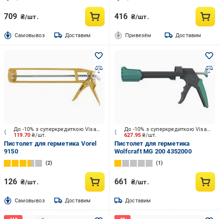
709
416
₴/шт.
₴/шт.
Cамовывоз
Доставим
Привезём
Доставим
До -10% з суперкредиткою Visa Вигода
До -10% з суперкредиткою Visa Вигода
119.70
₴/шт.
627.95
₴/шт.
Пистолет для герметика Vorel
Пистолет для герметика
9150
Wolfcraft MG 200 4352000
2
1
126
661
₴/шт.
₴/шт.
Cамовывоз
Доставим
Доставим