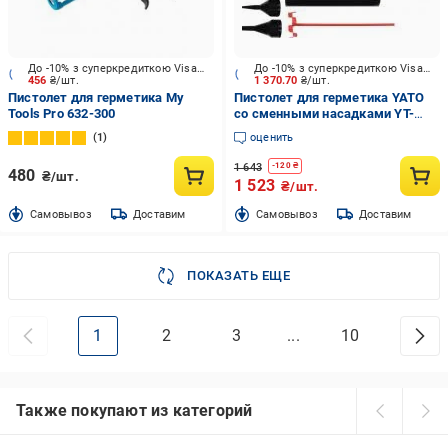
До -10% з суперкредиткою Visa Вигода
До -10% з суперкредиткою Visa Вигода
456
₴/шт.
1 370.70
₴/шт.
Пистолет для герметика My
Пистолет для герметика YATO
Tools Pro 632-300
со сменными насадками YT-
67580
1
оценить
1 643
-
120
₴
480
₴/шт.
1 523
₴/шт.
Cамовывоз
Доставим
Cамовывоз
Доставим
ПОКАЗАТЬ ЕЩЕ
1
2
3
...
10
Также покупают из категорий