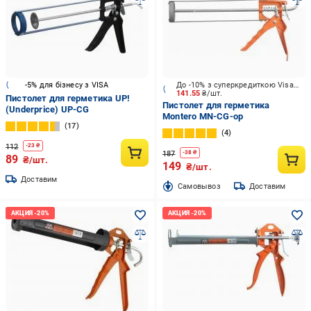
-5% для бізнесу з VISA
До -10% з суперкредиткою Visa Вигода
141.55
₴/шт.
Пистолет для герметика UP!
Пистолет для герметика
(Underprice) UP-CG
Montero MN-CG-op
17
4
112
-
23
₴
187
-
38
₴
89
₴/шт.
149
₴/шт.
Доставим
Cамовывоз
Доставим