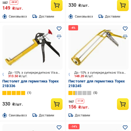
187
-
38
₴
330
₴/шт.
149
₴/шт.
Cамовывоз
Доставим
Cамовывоз
Доставим
До -10% з суперкредиткою Visa Вигода
До -10% з суперкредиткою Visa Вигода
313.50
₴/шт.
148.20
₴/шт.
Пистолет для герметика Topex
Пистолет для герметика Topex
21B336
21B245
1
5
167
-
11
₴
330
₴/шт.
156
₴/шт.
Cамовывоз
Доставим
Доставим