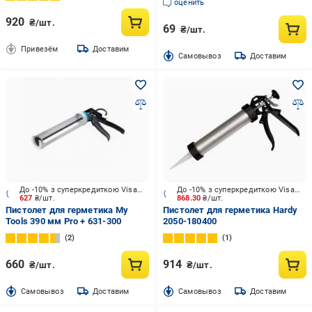
Flex Profi (01-2-1-007)
оценить
920
₴/шт.
69
₴/шт.
Привезём
Доставим
Cамовывоз
Доставим
До -10% з суперкредиткою Visa Вигода
До -10% з суперкредиткою Visa Вигода
627
₴/шт.
868.30
₴/шт.
Пистолет для герметика My
Пистолет для герметика Hardy
Tools 390 мм Pro + 631-300
2050-180400
2
1
660
914
₴/шт.
₴/шт.
Cамовывоз
Доставим
Cамовывоз
Доставим