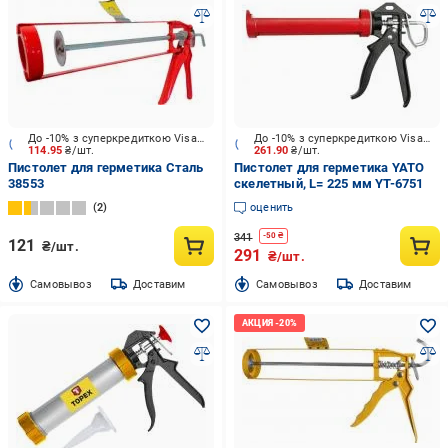
До -10% з суперкредиткою Visa Вигода
До -10% з суперкредиткою Visa Вигода
114.95
₴/шт.
261.90
₴/шт.
Пистолет для герметика Сталь
Пистолет для герметика YATO
38553
скелетный, L= 225 мм YT-6751
2
оценить
341
-
50
₴
121
₴/шт.
291
₴/шт.
Cамовывоз
Доставим
Cамовывоз
Доставим