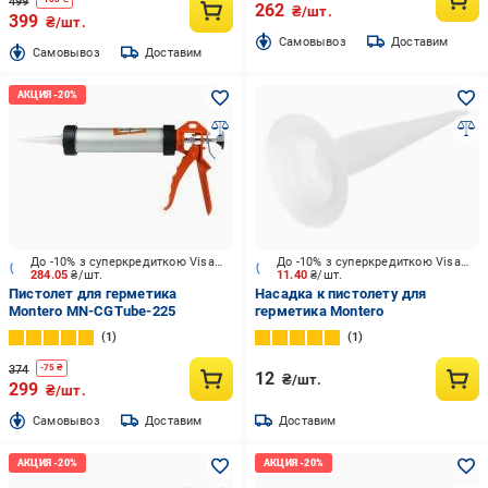
499
262
₴/шт.
399
₴/шт.
Cамовывоз
Доставим
Cамовывоз
Доставим
До -10% з суперкредиткою Visa Вигода
До -10% з суперкредиткою Visa Вигода
284.05
₴/шт.
11.40
₴/шт.
Пистолет для герметика
Насадка к пистолету для
Montero MN-CGTube-225
герметика Montero
1
1
374
-
75
₴
12
₴/шт.
299
₴/шт.
Cамовывоз
Доставим
Доставим