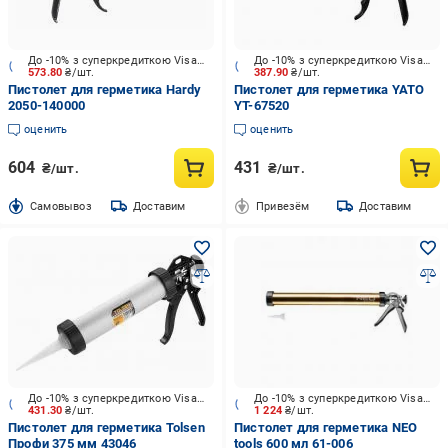
До -10% з суперкредиткою Visa Вигода
До -10% з суперкредиткою Visa Вигода
573.80
₴/шт.
387.90
₴/шт.
Пистолет для герметика Hardy
Пистолет для герметика YATO
2050-140000
YT-67520
оценить
оценить
604
431
₴/шт.
₴/шт.
Cамовывоз
Доставим
Привезём
Доставим
До -10% з суперкредиткою Visa Вигода
До -10% з суперкредиткою Visa Вигода
431.30
₴/шт.
1 224
₴/шт.
Пистолет для герметика Tolsen
Пистолет для герметика NEO
Профи 375 мм 43046
tools 600 мл 61-006