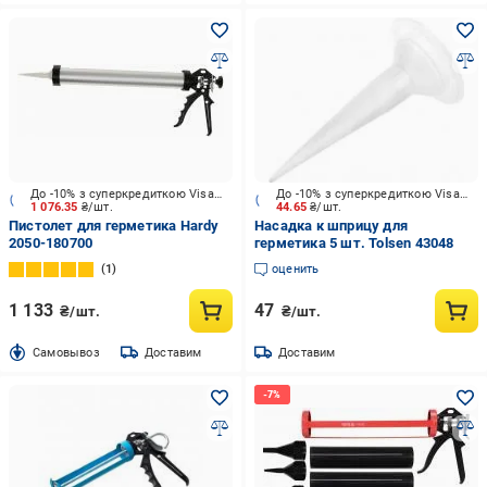
До -10% з суперкредиткою Visa Вигода
До -10% з суперкредиткою Visa Вигода
1 076.35
₴/шт.
44.65
₴/шт.
Пистолет для герметика Hardy
Насадка к шприцу для
2050-180700
герметика 5 шт. Tolsen 43048
1
оценить
1 133
47
₴/шт.
₴/шт.
Cамовывоз
Доставим
Доставим