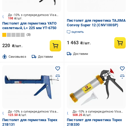
До -10% з суперкредиткою Visa Вигода
198
₴/шт.
Пистолет для герметика TAJIMA
Пистолет для герметика YATO
Convoy Super 12 (CNV100SP)
скелетный, L= 225 мм YT-6750
оценить
3
1 463
₴/шт.
220
₴/шт.
Доставим
Cамовывоз
Доставим
До -10% з суперкредиткою Visa Вигода
До -10% з суперкредиткою Visa Вигода
123.50
₴/шт.
508.25
₴/шт.
Пистолет для герметика Topex
Пистолет для герметика Topex
21В131
21B330