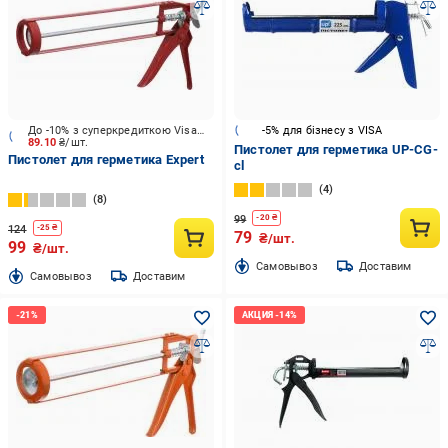
До -10% з суперкредиткою Visa Вигода
-5% для бізнесу з VISA
89.10
₴/шт.
Пистолет для герметика UP-CG-
Пистолет для герметика Expert
cl
4
8
99
-
20
₴
124
-
25
₴
79
₴/шт.
99
₴/шт.
Cамовывоз
Доставим
Cамовывоз
Доставим