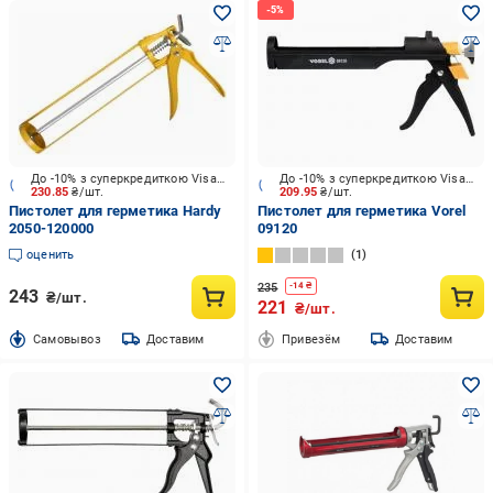
До -10% з суперкредиткою Visa Вигода
До -10% з суперкредиткою Visa Вигода
230.85
₴/шт.
209.95
₴/шт.
Пистолет для герметика Hardy
Пистолет для герметика Vorel
2050-120000
09120
оценить
1
235
-
14
₴
243
₴/шт.
221
₴/шт.
Cамовывоз
Доставим
Привезём
Доставим