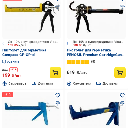
До -10% з суперкредиткою Visa Вигода
До -10% з суперкредиткою Visa Вигода
189.05
₴/шт.
588.05
₴/шт.
Пистолет для герметика
Пистолет для герметика
Compass CP-GP-cl
PENOSIL Premium CartridgeGun
C822 EP0067
оценить
8
249
-
50
₴
619
₴/шт.
199
₴/шт.
Cамовывоз
Доставим
Cамовывоз
Доставим