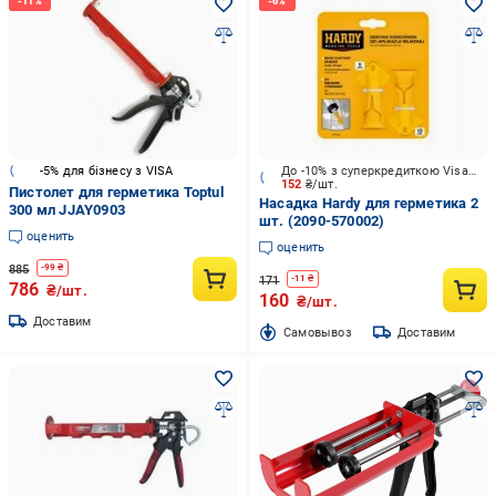
-5% для бізнесу з VISA
До -10% з суперкредиткою Visa Вигода
152
₴/шт.
Пистолет для герметика Toptul
Насадка Hardy для герметика 2
300 мл JJAY0903
шт. (2090-570002)
оценить
оценить
885
-
99
₴
171
-
11
₴
786
₴/шт.
160
₴/шт.
Доставим
Cамовывоз
Доставим