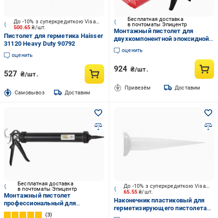
Бесплатная доставка
До -10% з суперкредиткою Visa Вигода
в почтоматы Эпицентр
500.65
₴/шт.
Монтажный пистолет для
Пистолет для герметика Haisser
двухкомпонентной эпоксидной
31120 Heavy Duty 90792
затирки Willda металлический
оценить
(999467134)
оценить
924
₴/шт.
527
₴/шт.
Привезём
Доставим
Cамовывоз
Доставим
Бесплатная доставка
До -10% з суперкредиткою Visa Вигода
в почтоматы Эпицентр
65.55
₴/шт.
Монтажный пистолет
Наконечник пластиковый для
профессиональный для
герметизирующего пистолета
герметиков в колбасах Fome
3
2050-169999 Hardy