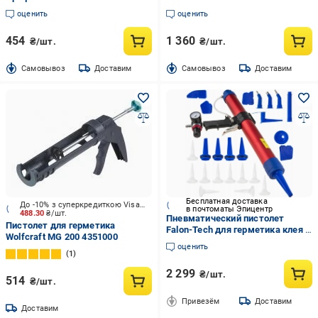
оценить
оценить
454
1 360
₴/шт.
₴/шт.
Cамовывоз
Доставим
Cамовывоз
Доставим
Бесплатная доставка
До -10% з суперкредиткою Visa Вигода
в почтоматы Эпицентр
488.30
₴/шт.
Пневматический пистолет
Пистолет для герметика
Falon-Tech для герметика клея и
Wolfcraft MG 200 4351000
силикона 600 мл (FT3315)
оценить
1
2 299
₴/шт.
514
₴/шт.
Привезём
Доставим
Доставим