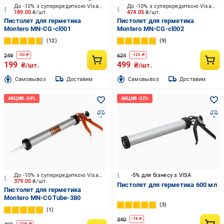
До -10% з суперкредиткою Visa Вигода
До -10% з суперкредиткою Visa Вигода
189.05
₴/шт.
474.05
₴/шт.
Пистолет для герметика
Пистолет для герметика
Montero MN-CG-cl001
Montero MN-CG-cl002
12
9
249
624
-
50
₴
-
125
₴
199
499
₴/шт.
₴/шт.
Cамовывоз
Доставим
Cамовывоз
Доставим
До -10% з суперкредиткою Visa Вигода
-5% для бізнесу з VISA
379.05
₴/шт.
Пистолет для герметика 600 мл
Пистолет для герметика
Montero MN-CGTube-380
3
1
340
-
78
₴
-
100
₴