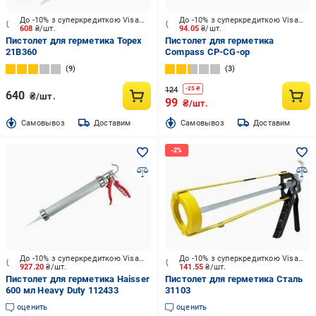
До -10% з суперкредиткою Visa Вигода
До -10% з суперкредиткою Visa Вигода
608
₴/шт.
94.05
₴/шт.
Пистолет для герметика Topex
Пистолет для герметика
21B360
Compass CP-CG-op
9
3
124
-
25
₴
640
₴/шт.
99
₴/шт.
Cамовывоз
Доставим
Cамовывоз
Доставим
До -10% з суперкредиткою Visa Вигода
До -10% з суперкредиткою Visa Вигода
927.20
₴/шт.
141.55
₴/шт.
Пистолет для герметика Haisser
Пистолет для герметика Сталь
600 мл Heavy Duty 112433
31103
оценить
оценить