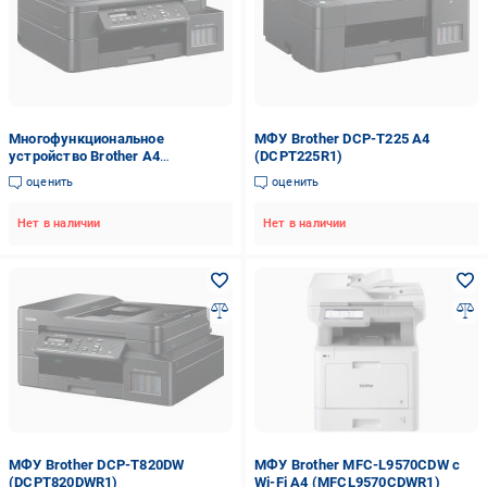
Многофункциональное
МФУ Brother DCP-T225 А4
устройство Brother А4
(DCPT225R1)
(DCPT520WR1)
оценить
оценить
Нет в наличии
Нет в наличии
МФУ Brother DCP-T820DW
МФУ Brother MFC-L9570CDW c
(DCPT820DWR1)
Wi-Fi А4 (MFCL9570CDWR1)