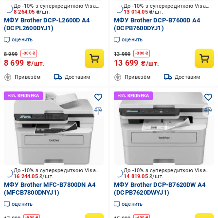
До -10% з суперкредиткою Visa Вигода
До -10% з суперкредиткою Visa Вигода
8 264.05
₴/шт.
13 014.05
₴/шт.
МФУ Brother DCP-L2600D А4
МФУ Brother DCP-B7600D А4
(DCPL2600DYJ1)
(DCPB7600DYJ1)
оценить
оценить
8 999
13 999
-
300
₴
-
300
₴
8 699
13 699
₴/шт.
₴/шт.
Привезём
Доставим
Привезём
Доставим
До -10% з суперкредиткою Visa Вигода
До -10% з суперкредиткою Visa Вигода
16 244.05
₴/шт.
14 819.05
₴/шт.
МФУ Brother MFC-B7800DN А4
МФУ Brother DCP-B7620DW А4
(MFCB7800DNYJ1)
(DCPB7620DWYJ1)
оценить
оценить
-
900
₴
-
400
₴