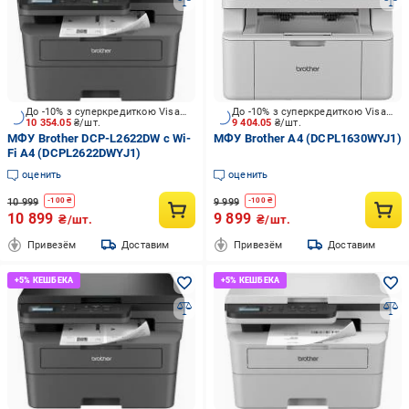
До -10% з суперкредиткою Visa Вигода
До -10% з суперкредиткою Visa Вигода
10 354.05
₴/шт.
9 404.05
₴/шт.
МФУ Brother DCP-L2622DW с Wi-
МФУ Brother А4 (DCPL1630WYJ1)
Fi А4 (DCPL2622DWYJ1)
оценить
оценить
10 999
9 999
-
100
₴
-
100
₴
10 899
9 899
₴/шт.
₴/шт.
Привезём
Доставим
Привезём
Доставим