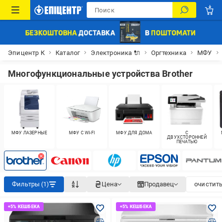
Эпицентр К
Каталог
Электроника 🔌
Оргтехника
МФУ
Многофункциональные устройства Brother
МФУ ЛАЗЕРНЫЕ
МФУ С WI-FI
МФУ ДЛЯ ДОМА
С
ДВУХСТОРОННЕЙ
ПЕЧАТЬЮ
Фильтры (1)
Цена
Продавец
очистить