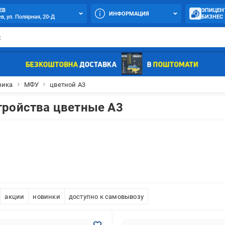
ЕВ
ЭПИЦЕН
ИНФОРМАЦИЯ
в, ул. Полярная, 20-Д
БИЗНЕС
ника
МФУ
цветной А3
ройства цветные А3
акции
новинки
доступно к самовывозу