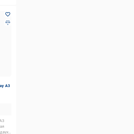
ay А3
А3
ая
двухсторонняя печать,Apple AirPrint,поддержка USB-накопителей,Mopria