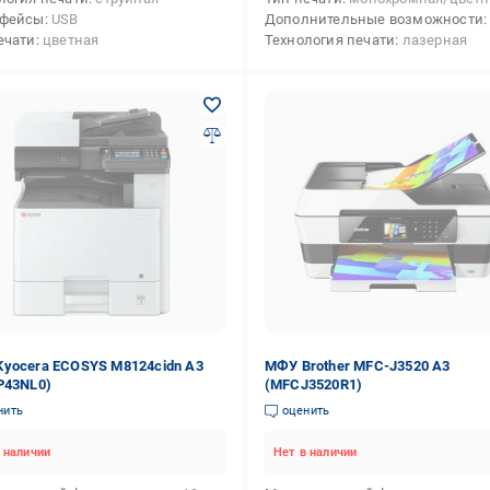
рфейсы
USB
Дополнительные возможности
ечати
цветная
Технология печати
лазерная
yocera ECOSYS M8124cidn А3
МФУ Brother MFC-J3520 А3
P43NL0)
(MFCJ3520R1)
нить
оценить
 наличии
Нет в наличии