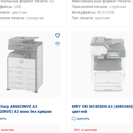
мальный формат печати
А3
Максимальный формат печати
рфейсы
USB
Технология печати
струйная
ечати
цветная
Интерфейсы
Wi-Fi,USB
логия печати
лазерная
Тип печати
цветная
harp AR6020NVE А3
МФУ OKI MC853DN А3 (45850404
20NVE) A3 моно без кришки
цветной
нить
оценить
 наличии
Нет в наличии