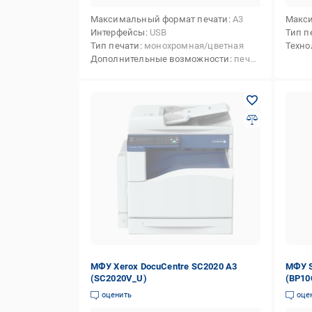
Максимальный формат печати
А3
Макси
Интерфейсы
USB
Тип п
Тип печати
монохромная/цветная
Техно
Дополнительные возможности
печать на карточках,печать на конвертах,печать на матовой бумаге,печать на глянцевой бумаге,печать на прозрачной пленке
МФУ Xerox DocuCentre SC2020 А3
МФУ S
(SC2020V_U)
(BP10
оценить
оце