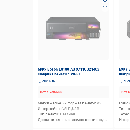
МФУ Epson L8180 А3 (C11CJ21403)
МФУ E
Фабрика печати с Wi-Fi
Фабри
оценить
оце
Нет в наличии
Нет в
Максимальный формат печати
А3
Макси
Интерфейсы
Wi-Fi,USB
Тип п
Тип печати
цветная
Техно
Дополнительные возможности
поддержка iPrint,поддержка Email Print,поддержка Epson Connect,поддержка Wi-Fi Direct,поддержка Wi-Fi Direct Multi-NIC,фотопечать,двосторонній друк, копіювання, сканування,печать на матовой бумаге,печать на глянцевой бумаге,печать на карточках,печать на конвертах
Инте