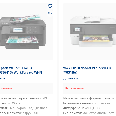
pson WF-7710DWF А3
МФУ HP OfficeJet Pro 7720 А3
G36413) WorkForce c WI-FI
(Y0S18A)
нить
оценить
 наличии
Нет в наличии
мальный формат печати
А3
Максимальный формат печати
рфейсы
Wi-Fi
Технология печати
струйная
ечати
монохромная/цветная
Интерфейсы
Wi-Fi,USB
логия печати
струйная
Тип печати
монохромная/цветн