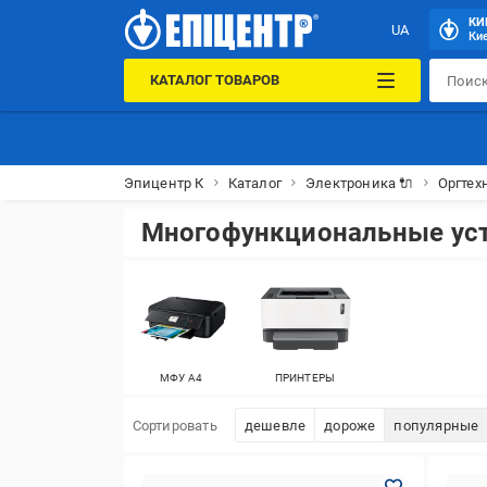
КИ
UA
Кие
КАТАЛОГ ТОВАРОВ
Эпицентр К
Каталог
Электроника 🔌
Оргтех
Многофункциональные уст
МФУ А4
ПРИНТЕРЫ
Сортировать
дешевле
дороже
популярные