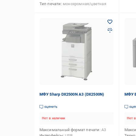
Тип печати
монохромная/цветная
МФУ Sharp DX2500N А3 (DX2500N)
МФУ E
оценить
оце
Нет в наличии
Нет в
Максимальный формат печати
А3
Макси
Интерфейсы
USB
Техно