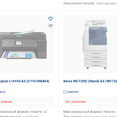
Технология печати
светодиодн
pson L14150 А3 (C11CH96404)
Xerox WC7225i (Stand) А3 (WC722
нить
оценить
 наличии
Нет в наличии
мальный формат печати
А3
Максимальный формат печати
логия печати
струйная
Тип печати
монохромная/цветн