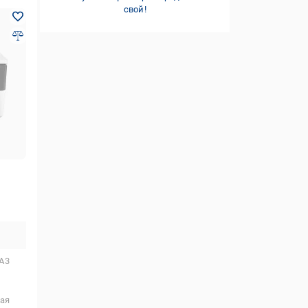
свой!
А3
ая