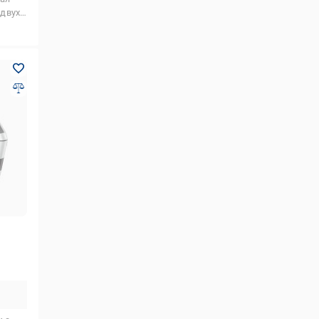
двухсторонняя печать,печать на глянцевой бумаге,печать на матовой бумаге,печать на карточках,печать на конвертах