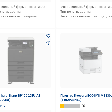
мальный формат печати
А3
Максимальный формат печати
ечати
цветная
Тип печати
цветная
логия печати
лазерная
Технология печати
светодиодн
harp Sharp BP10C20EU А3
Принтер Kyocera ECOSYS M8130c
C20EU)
(1102P33NL0)
нить
1