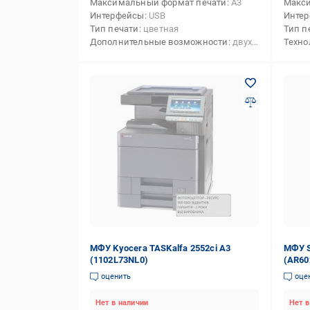
Максимальный формат печати
А3
Макси
Интерфейсы
USB
Инте
Тип печати
цветная
Тип п
Дополнительные возможности
двухсторонняя печать,печать на карточках,печать на матовой бумаге,печать на глянцевой бумаге,печать на конвертах,поддержка USB-накопителей
Техно
МФУ Kyocera TASKalfa 2552ci А3
МФУ S
(1102L73NL0)
(AR60
оценить
оце
Нет в наличии
Нет в