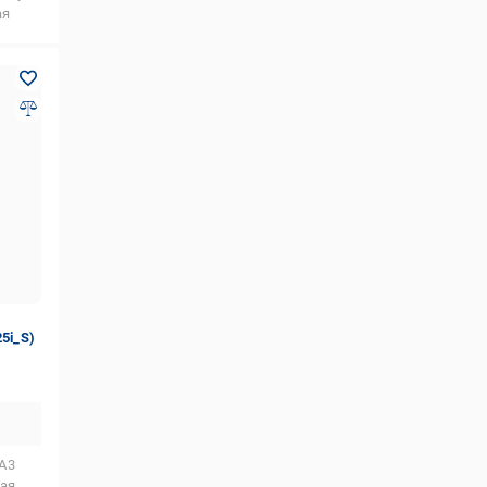
ая
5i_S)
А3
ая