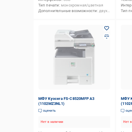
Тип печати
монохромная/цветная
Инте
Дополнительные возможности
двухсторонняя печать,печать на конвертах
Тип п
МФУ Kyocera FS-C8520MFP А3
МФУ K
(1102MZ3NL1)
(1102
оценить
оце
Нет в наличии
Нет в