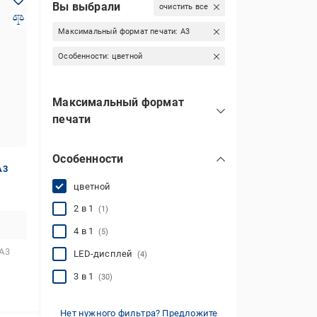
Вы выбрали
очистить все
Максимальный формат печати:
А3
Особенности:
цветной
Максимальный формат
печати
А3
Особенности
А4
(5)
А3
цветной
2 в 1
(1)
4 в 1
(5)
А3
LED-дисплей
(4)
3 в 1
(30)
Нет нужного фильтра? Предложите