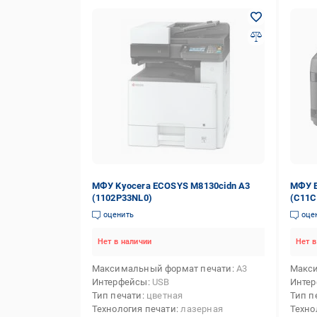
МФУ Kyocera ECOSYS M8130cidn А3
МФУ E
(1102P33NL0)
(C11C
оценить
оце
Нет в наличии
Нет в
Максимальный формат печати
А3
Макси
Интерфейсы
USB
Инте
Тип печати
цветная
Тип п
Технология печати
лазерная
Техно