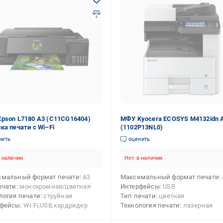
pson L7180 А3 (C11CG16404)
МФУ Kyocera ECOSYS M4132idn 
ка печати с Wi–Fi
(1102P13NL0)
нить
оценить
 наличии
Нет в наличии
мальный формат печати
А3
Максимальный формат печати
ечати
монохромная/цветная
Интерфейсы
USB
логия печати
струйная
Тип печати
цветная
рфейсы
Wi-Fi,USB,кардридер
Технология печати
лазерная