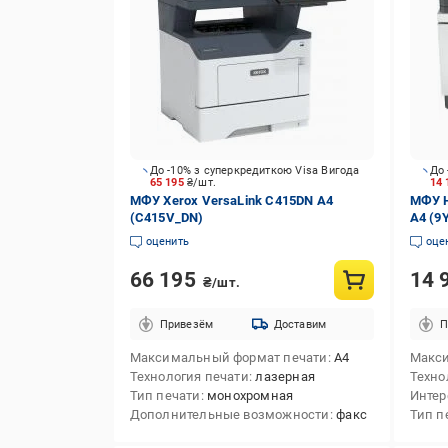
До -10% з суперкредиткою Visa Вигода
До 
65 195
₴/шт.
14 
МФУ Xerox VersaLink C415DN А4
МФУ H
(C415V_DN)
А4 (9
оценить
оце
66 195
14 
₴/шт.
Привезём
Доставим
П
Максимальный формат печати
А4
Макси
Технология печати
лазерная
Техно
Тип печати
монохромная
Инте
Дополнительные возможности
факс
Тип п