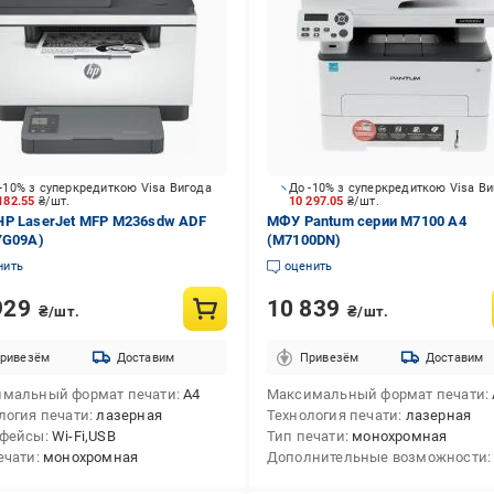
-10% з суперкредиткою Visa Вигода
До -10% з суперкредиткою Visa В
182.55
₴/шт.
10 297.05
₴/шт.
P LaserJet MFP M236sdw ADF
МФУ Pantum серии M7100 А4
YG09A)
(M7100DN)
нить
оценить
929
10 839
₴/шт.
₴/шт.
ривезём
Доставим
Привезём
Доставим
мальный формат печати
А4
Максимальный формат печати
логия печати
лазерная
Технология печати
лазерная
рфейсы
Wi-Fi,USB
Тип печати
монохромная
ечати
монохромная
Дополнительные возможности