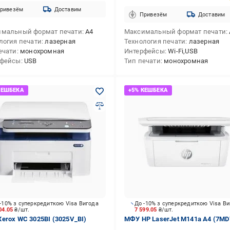
ривезём
Доставим
Привезём
Доставим
мальный формат печати
А4
Максимальный формат печати
логия печати
лазерная
Технология печати
лазерная
ечати
монохромная
Интерфейсы
Wi-Fi,USB
рфейсы
USB
Тип печати
монохромная
-10% з суперкредиткою Visa Вигода
До -10% з суперкредиткою Visa В
04.05
₴/шт.
7 599.05
₴/шт.
erox WC 3025BI (3025V_BI)
МФУ HP LaserJet M141a А4 (7MD