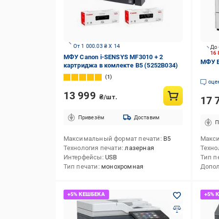
От 1 000.03 ₴ X 14
До 
16 
МФУ Canon i-SENSYS MF3010 + 2
МФУ E
картриджа в комлекте B5 (5252B034)
1
оце
13 999
₴/шт.
17 
Привезём
Доставим
П
Максимальный формат печати
B5
Макси
Технология печати
лазерная
Техно
Интерфейсы
USB
Тип п
Тип печати
монохромная
Допо