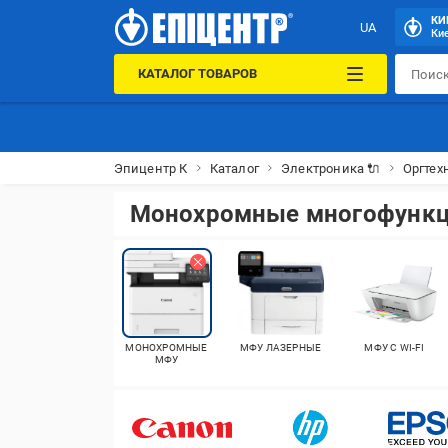
КИ
UA
Кие
КАТАЛОГ ТОВАРОВ
Эпицентр К
Каталог
Электроника 🔌
Оргтех
Монохромные многофункц
МОНОХРОМНЫЕ
МФУ ЛАЗЕРНЫЕ
МФУ С WI-FI
МФУ