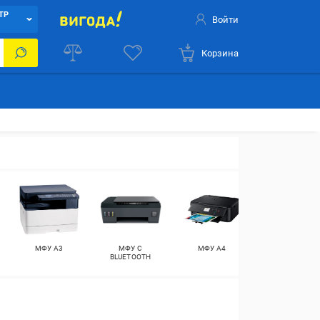
ТР
Войти
Корзина
МФУ А3
МФУ С
МФУ А4
ПРИНТЕРЫ
BLUETOOTH