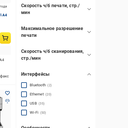
Скорость ч/б печати, стр./
4-цветный
(61)
игода
B5
(1)
мин
6-цветный
(1)
i А4
8-цветный
(1)
Максимальное разрешение
печати
600х600 dpi
(2)
Скорость ч/б сканирования,
2400x1200 dpi
(2)
стр./мин
А4
1800x600 dpi
(24)
1200x1200 dpi
(22)
Интерфейсы
факс
1200x600 dpi
(5)
600x600 dpi
(9)
Bluetooth
(2)
показать все
Ethernet
(20)
USB
(35)
Wi-Fi
(50)
Особенности