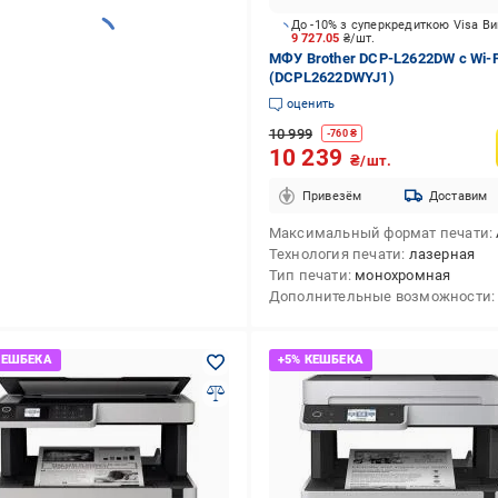
До -10% з суперкредиткою Visa В
9 727.05
₴/шт.
МФУ Brother DCP-L2622DW с Wi-F
(DCPL2622DWYJ1)
оценить
10 999
-
760
₴
10 239
₴/шт.
Привезём
Доставим
Максимальный формат печати
Технология печати
лазерная
Тип печати
монохромная
Дополнительные возможности