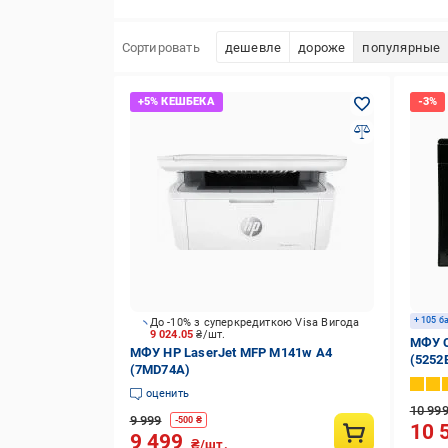
Сортировать
дешевле
дороже
популярные
+ 105 б
До -10% з суперкредиткою Visa Вигода
9 024.05
₴/шт.
МФУ C
МФУ HP LaserJet MFP M141w А4
(5252
(7MD74A)
оценить
10 99
9 999
-
500
₴
10 
9 499
₴/шт.