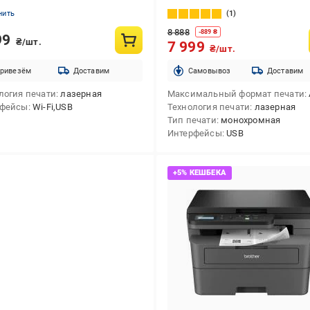
нить
1
8 888
-
889
₴
99
₴/шт.
7 999
₴/шт.
ривезём
Доставим
Cамовывоз
Доставим
логия печати
лазерная
Максимальный формат печати
рфейсы
Wi-Fi,USB
Технология печати
лазерная
Тип печати
монохромная
Интерфейсы
USB