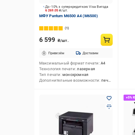
До -10% з суперкредиткою Visa Вигода
6 269.05
₴/шт.
МФУ Pantum M6500 А4 (M6500)
1
6 599
₴/шт.
Привезём
Доставим
Максимальный формат печати
А4
Технология печати
лазерная
Тип печати
монохромная
Дополнительные возможности
печать на конвертах