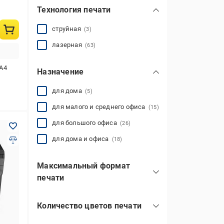
Технология печати
струйная
(3)
лазерная
(63)
А4
Назначение
для дома
(5)
для малого и среднего офиса
(15)
для большого офиса
(26)
для дома и офиса
(18)
Максимальный формат
печати
A0+
(2)
Количество цветов печати
А3
(25)
1-цветный
(68)
А4
(35)