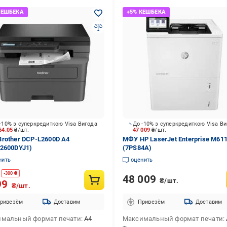
-10% з суперкредиткою Visa Вигода
До -10% з суперкредиткою Visa В
64.05
₴/шт.
47 009
₴/шт.
rother DCP-L2600D А4
МФУ HP LaserJet Enterprise M61
2600DYJ1)
(7PS84A)
нить
оценить
-
300
₴
48 009
₴/шт.
99
₴/шт.
ривезём
Доставим
Привезём
Доставим
мальный формат печати
А4
Максимальный формат печати