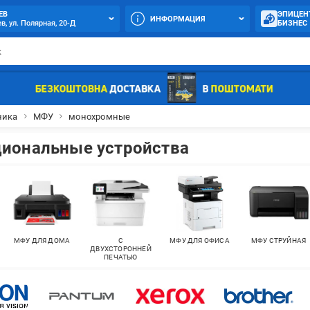
ЕВ
ЭПИЦЕН
ИНФОРМАЦИЯ
в, ул. Полярная, 20-Д
БИЗНЕС
ника
МФУ
монохромные
иональные устройства
МФУ ДЛЯ ДОМА
С
МФУ ДЛЯ ОФИСА
МФУ СТРУЙНАЯ
ДВУХСТОРОННЕЙ
ПЕЧАТЬЮ