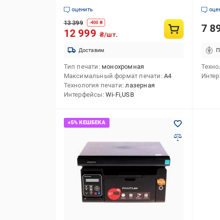
оценить
оце
13 399
-
400
₴
7 8
12 999
₴/шт.
Доставим
П
Тип печати
монохромная
Техно
Максимальный формат печати
А4
Инте
Технология печати
лазерная
Интерфейсы
Wi-Fi,USB