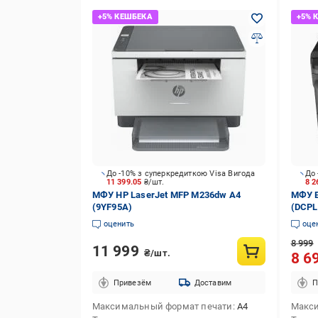
До -10% з суперкредиткою Visa Вигода
До 
11 399.05
₴/шт.
8 2
МФУ HP LaserJet MFP M236dw А4
МФУ B
(9YF95A)
(DCPL
оценить
оце
8 999
11 999
₴/шт.
8 6
Привезём
Доставим
П
Максимальный формат печати
А4
Макси