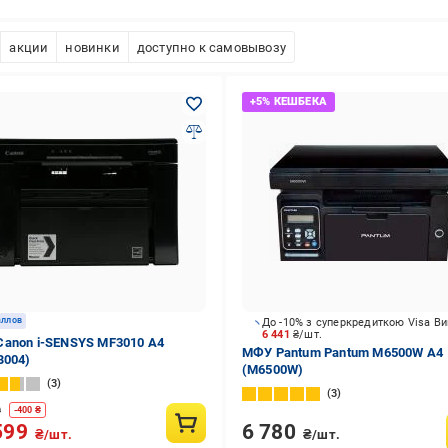
акции
новинки
доступно к самовывозу
аллов
До -10% з суперкредиткою Visa В
6 441
₴/шт.
anon i-SENSYS MF3010 А4
МФУ Pantum Pantum M6500W А4
B004)
(M6500W)
3
3
9
-
400
₴
6 780
599
₴/шт.
₴/шт.