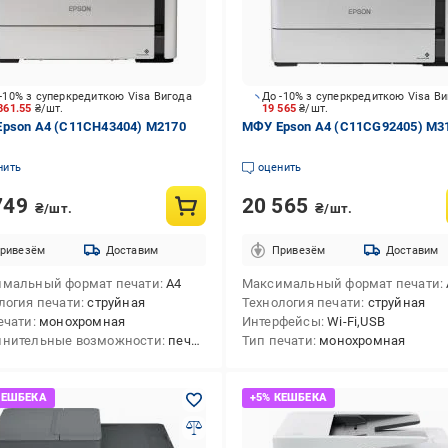
-10% з суперкредиткою Visa Вигода
До -10% з суперкредиткою Visa В
861.55
₴/шт.
19 565
₴/шт.
pson А4 (C11CH43404) M2170
МФУ Epson А4 (C11CG92405) M3
нить
оценить
749
20 565
₴/шт.
₴/шт.
ривезём
Доставим
Привезём
Доставим
мальный формат печати
А4
Максимальный формат печати
логия печати
струйная
Технология печати
струйная
ечати
монохромная
Интерфейсы
Wi-Fi,USB
лнительные возможности
печать на карточках,печать на конвертах,двухсторонняя печать
Тип печати
монохромная