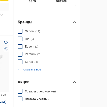
А4
Бренды
Canon
(12)
HP
(6)
Epson
(2)
Pantum
(7)
Xerox
(4)
Brother
Konica Minolta
Ricoh
(3)
(5)
(29)
показать все
Акции
Товары с экономией
игода
Оплата частями
73A)