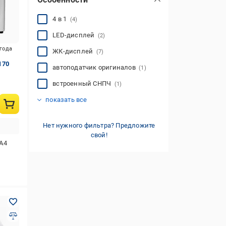
4 в 1
(4)
LED-дисплей
(2)
игода
ЖК-дисплей
(7)
170
автоподатчик оригиналов
(1)
встроенный СНПЧ
(1)
встроенный факс
двухсторонняя печать
печать без компьютера
3 в 1
дисплей
с Bluetooth
с Wi-Fi
с дисплеем
с разъемом USB
(30)
(7)
(1)
(1)
(8)
(8)
(3)
(8)
(7)
показать все
Нет нужного фильтра? Предложите
свой!
А4