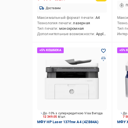
П
Доставим
Максимальный формат печати
А4
Макси
Технология печати
лазерная
Техно
Тип печати
монохромная
Тип п
Дополнительные возможности
Apple AirPrint,Mopria,поддержка Wi-Fi Direct,поддержка USB-накопителей
Инте
До -10% з суперкредиткою Visa Вигода
До 
12 349.05
₴/шт.
7 5
МФУ HP Laser 137fnw А4 (4ZB84A)
МФУ X